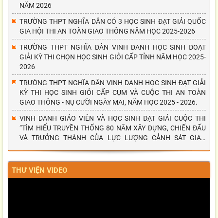
NĂM 2026
TRƯỜNG THPT NGHĨA DÂN CÓ 3 HỌC SINH ĐẠT GIẢI QUỐC
GIA HỘI THI AN TOÀN GIAO THÔNG NĂM HỌC 2025-2026
TRƯỜNG THPT NGHĨA DÂN VINH DANH HỌC SINH ĐOẠT
GIẢI KỲ THI CHỌN HỌC SINH GIỎI CẤP TỈNH NĂM HỌC 2025-
2026
TRƯỜNG THPT NGHĨA DÂN VINH DANH HỌC SINH ĐẠT GIẢI
KỲ THI HỌC SINH GIỎI CẤP CỤM VÀ CUỘC THI AN TOÀN
GIAO THÔNG - NỤ CƯỜI NGÀY MAI, NĂM HỌC 2025 - 2026.
VINH DANH GIÁO VIÊN VÀ HỌC SINH ĐẠT GIẢI CUỘC THI
“TÌM HIỂU TRUYỀN THỐNG 80 NĂM XÂY DỰNG, CHIẾN ĐẤU
VÀ TRƯỞNG THÀNH CỦA LỰC LƯỢNG CẢNH SÁT GIAO
THÔNG”
THƯ VIỆN VIDEO