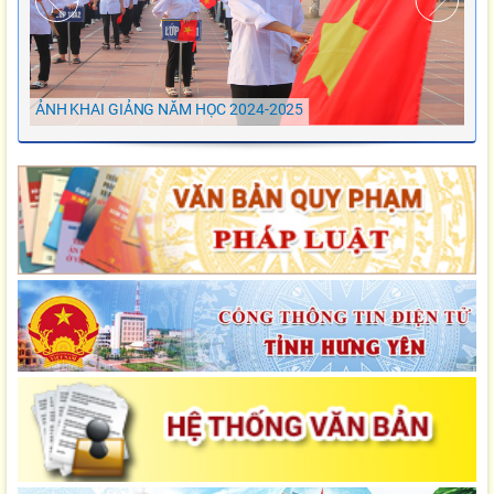
ẢNH KHAI GIẢNG NĂM HỌC 2024-2025
Ảnh