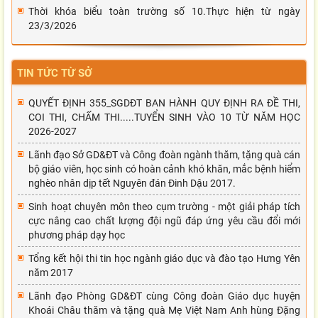
Thời khóa biểu toàn trường số 10.Thực hiện từ ngày
23/3/2026
TIN TỨC TỪ SỞ
QUYẾT ĐỊNH 355_SGDĐT BAN HÀNH QUY ĐỊNH RA ĐỀ THI,
COI THI, CHẤM THI.....TUYỂN SINH VÀO 10 TỪ NĂM HỌC
2026-2027
Lãnh đạo Sở GD&ĐT và Công đoàn ngành thăm, tặng quà cán
bộ giáo viên, học sinh có hoàn cảnh khó khăn, mắc bệnh hiểm
nghèo nhân dịp tết Nguyên đán Đinh Dậu 2017.
Sinh hoạt chuyên môn theo cụm trường - một giải pháp tích
cực nâng cao chất lượng đội ngũ đáp ứng yêu cầu đổi mới
phương pháp dạy học
Tổng kết hội thi tin học ngành giáo dục và đào tạo Hưng Yên
năm 2017
Lãnh đạo Phòng GD&ĐT cùng Công đoàn Giáo dục huyện
Khoái Châu thăm và tặng quà Mẹ Việt Nam Anh hùng Đặng