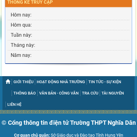
THỐNG KÊ TRUY CẬP
Hôm nay:
Hôm qua:
Tuần này:
Tháng này:
Năm nay:
GIỚI THIỆU
HOẠT ĐỘNG NHÀ TRƯỜNG
TIN TỨC - SỰ KIỆN
THÔNG BÁO
VĂN BẢN - CÔNG VĂN
TRA CỨU
TÀI NGUYÊN
LIÊN HỆ
© Cổng thông tin điện tử Trường THPT Nghĩa Dân
Cơ quan chủ quản:
Sở Giáo dục và Đào tạo Tỉnh Hung Yên