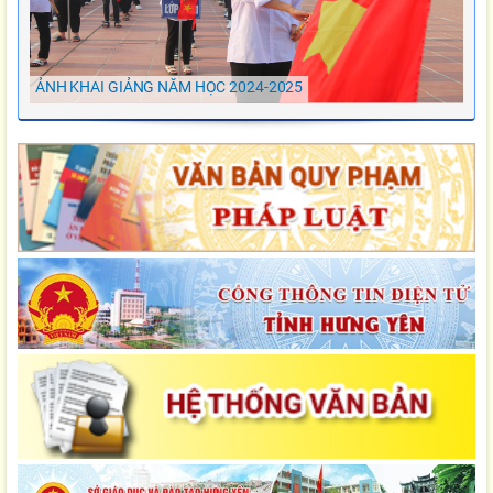
ẢNH KHAI GIẢNG NĂM HỌC 2024-2025
Ảnh