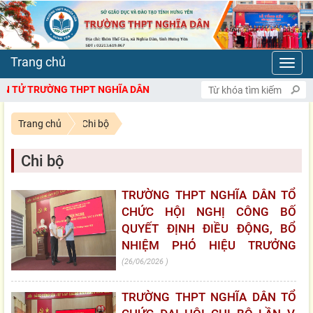
Toggl
navig
Ử TRƯỜNG THPT NGHĨA DÂN
Trang chủ
Chi bộ
Chi bộ
TRƯỜNG THPT NGHĨA DÂN TỔ
CHỨC HỘI NGHỊ CÔNG BỐ
QUYẾT ĐỊNH ĐIỀU ĐỘNG, BỔ
NHIỆM PHÓ HIỆU TRƯỞNG
26/06/2026
TRƯỜNG THPT NGHĨA DÂN TỔ