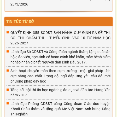
23/3/2026
TIN TỨC TỪ SỞ
QUYẾT ĐỊNH 355_SGDĐT BAN HÀNH QUY ĐỊNH RA ĐỀ THI,
COI THI, CHẤM THI.....TUYỂN SINH VÀO 10 TỪ NĂM HỌC
2026-2027
Lãnh đạo Sở GD&ĐT và Công đoàn ngành thăm, tặng quà cán
bộ giáo viên, học sinh có hoàn cảnh khó khăn, mắc bệnh hiểm
nghèo nhân dịp tết Nguyên đán Đinh Dậu 2017.
Sinh hoạt chuyên môn theo cụm trường - một giải pháp tích
cực nâng cao chất lượng đội ngũ đáp ứng yêu cầu đổi mới
phương pháp dạy học
Tổng kết hội thi tin học ngành giáo dục và đào tạo Hưng Yên
năm 2017
Lãnh đạo Phòng GD&ĐT cùng Công đoàn Giáo dục huyện
Khoái Châu thăm và tặng quà Mẹ Việt Nam Anh hùng Đặng
Thị Nghiên