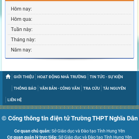
Hôm nay:
Hôm qua:
Tuần này:
Tháng này:
Năm nay:
GIỚI THIỆU
HOẠT ĐỘNG NHÀ TRƯỜNG
TIN TỨC - SỰ KIỆN
THÔNG BÁO
VĂN BẢN - CÔNG VĂN
TRA CỨU
TÀI NGUYÊN
LIÊN HỆ
© Cổng thông tin điện tử Trường THPT Nghĩa Dân
Cơ quan chủ quản:
Sở Giáo dục và Đào tạo Tỉnh Hung Yên
Cơ quan quản lý trực tiếp:
Sở Giáo dục và Đào tạo Tỉnh Hung Yên