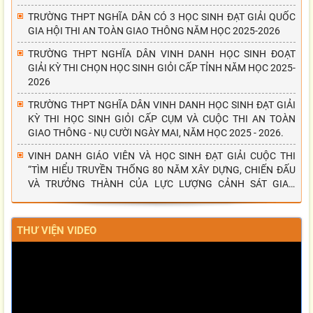
TRƯỜNG THPT NGHĨA DÂN CÓ 3 HỌC SINH ĐẠT GIẢI QUỐC
GIA HỘI THI AN TOÀN GIAO THÔNG NĂM HỌC 2025-2026
TRƯỜNG THPT NGHĨA DÂN VINH DANH HỌC SINH ĐOẠT
GIẢI KỲ THI CHỌN HỌC SINH GIỎI CẤP TỈNH NĂM HỌC 2025-
2026
TRƯỜNG THPT NGHĨA DÂN VINH DANH HỌC SINH ĐẠT GIẢI
KỲ THI HỌC SINH GIỎI CẤP CỤM VÀ CUỘC THI AN TOÀN
GIAO THÔNG - NỤ CƯỜI NGÀY MAI, NĂM HỌC 2025 - 2026.
VINH DANH GIÁO VIÊN VÀ HỌC SINH ĐẠT GIẢI CUỘC THI
“TÌM HIỂU TRUYỀN THỐNG 80 NĂM XÂY DỰNG, CHIẾN ĐẤU
VÀ TRƯỞNG THÀNH CỦA LỰC LƯỢNG CẢNH SÁT GIAO
THÔNG”
THƯ VIỆN VIDEO