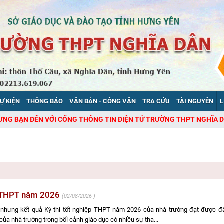
SỰ KIỆN
THÔNG BÁO
VĂN BẢN - CÔNG VĂN
TRA CỨU
TÀI NGUYÊN
L
N VỚI CỔNG THÔNG TIN ĐIỆN TỬ TRƯỜNG THPT NGHĨA DÂN
ệp THPT năm 2026
02/08/2026
nhưng kết quả Kỳ thi tốt nghiệp THPT năm 2026 của nhà trường đạt được đã
ủa nhà trường trong bối cảnh giáo dục có nhiều sự tha...