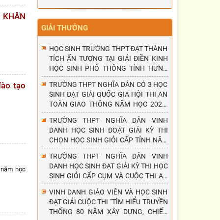
Ó KHĂN
GIẢI THƯỞNG
HỌC SINH TRƯỜNG THPT ĐẠT THÀNH
TÍCH ẤN TƯỢNG TẠI GIẢI ĐIỀN KINH
HỌC SINH PHỔ THÔNG TỈNH HƯNG
YÊN NĂM 2026
đào tạo
TRƯỜNG THPT NGHĨA DÂN CÓ 3 HỌC
SINH ĐẠT GIẢI QUỐC GIA HỘI THI AN
TOÀN GIAO THÔNG NĂM HỌC 2025-
2026
TRƯỜNG THPT NGHĨA DÂN VINH
DANH HỌC SINH ĐOẠT GIẢI KỲ THI
CHỌN HỌC SINH GIỎI CẤP TỈNH NĂM
HỌC 2025-2026
TRƯỜNG THPT NGHĨA DÂN VINH
DANH HỌC SINH ĐẠT GIẢI KỲ THI HỌC
" năm học
SINH GIỎI CẤP CỤM VÀ CUỘC THI AN
TOÀN GIAO THÔNG - NỤ CƯỜI NGÀY
VINH DANH GIÁO VIÊN VÀ HỌC SINH
MAI, NĂM HỌC 2025 - 2026.
ĐẠT GIẢI CUỘC THI “TÌM HIỂU TRUYỀN
THỐNG 80 NĂM XÂY DỰNG, CHIẾN