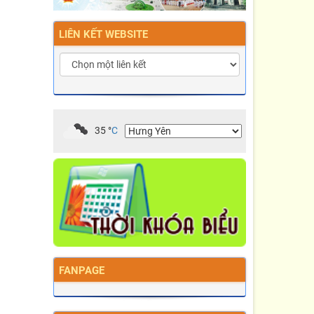
LIÊN KẾT WEBSITE
35
°
C
FANPAGE