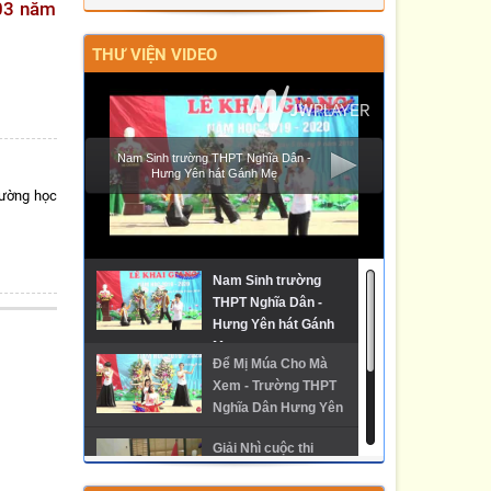
ĐẤU VÀ TRƯỞNG THÀNH CỦA LỰC
 03 năm
LƯỢNG CẢNH SÁT GIAO THÔNG”
THƯ VIỆN VIDEO
Nam Sinh trường THPT Nghĩa Dân -
Hưng Yên hát Gánh Mẹ
rường học
Nam Sinh trường
THPT Nghĩa Dân -
Hưng Yên hát Gánh
Mẹ
Để Mị Múa Cho Mà
Xem - Trường THPT
Nghĩa Dân Hưng Yên
Giải Nhì cuộc thi
Phóng sự về Trường