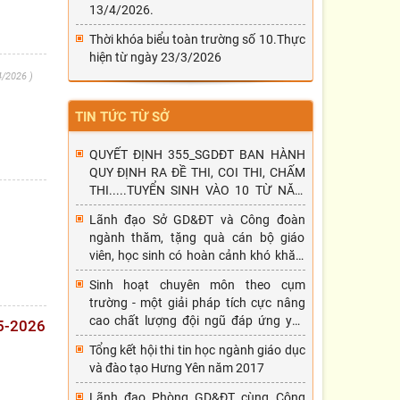
13/4/2026.
Thời khóa biểu toàn trường số 10.Thực
hiện từ ngày 23/3/2026
4/2026
TIN TỨC TỪ SỞ
QUYẾT ĐỊNH 355_SGDĐT BAN HÀNH
QUY ĐỊNH RA ĐỀ THI, COI THI, CHẤM
THI.....TUYỂN SINH VÀO 10 TỪ NĂM
HỌC 2026-2027
Lãnh đạo Sở GD&ĐT và Công đoàn
ngành thăm, tặng quà cán bộ giáo
viên, học sinh có hoàn cảnh khó khăn,
mắc bệnh hiểm nghèo nhân dịp tết
Sinh hoạt chuyên môn theo cụm
Nguyên đán Đinh Dậu 2017.
trường - một giải pháp tích cực nâng
cao chất lượng đội ngũ đáp ứng yêu
5-2026
cầu đổi mới phương pháp dạy học
Tổng kết hội thi tin học ngành giáo dục
và đào tạo Hưng Yên năm 2017
Lãnh đạo Phòng GD&ĐT cùng Công