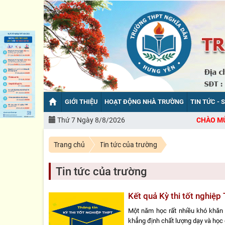
GIỚI THIỆU
HOẠT ĐỘNG NHÀ TRƯỜNG
TIN TỨC - 
Thứ 7 Ngày 8/8/2026
CHÀO MỪNG BẠN ĐẾ
Trang chủ
Tin tức của trường
Tin tức của trường
Kết quả Kỳ thi tốt nghi
Một năm học rất nhiều khó khăn 
khẳng định chất lượng dạy và học c