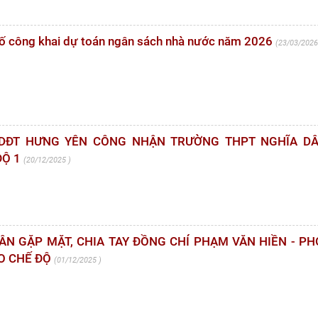
 bố công khai dự toán ngân sách nhà nước năm 2026
23/03/202
GDĐT HƯNG YÊN CÔNG NHẬN TRƯỜNG THPT NGHĨA DÂ
ĐỘ 1
20/12/2025
N GẶP MẶT, CHIA TAY ĐỒNG CHÍ PHẠM VĂN HIỀN - PH
O CHẾ ĐỘ
01/12/2025