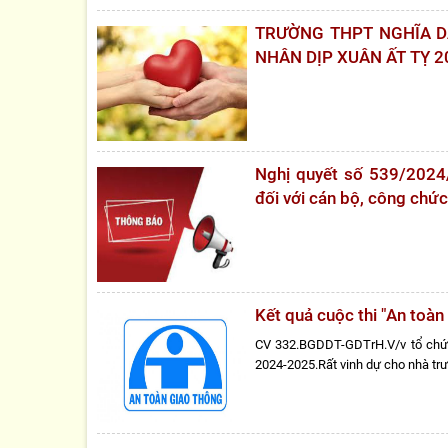
TRƯỜNG THPT NGHĨA D
NHÂN DỊP XUÂN ẤT TỴ 
Nghị quyết số 539/2024
đối với cán bộ, công chức
Kết quả cuộc thi "An toà
CV 332.BGDDT-GDTrH.V/v tổ chức 
2024-2025.Rất vinh dự cho nhà trư