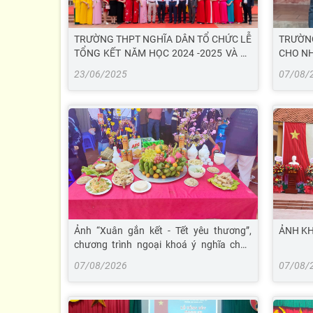
TRƯỜNG THPT NGHĨA DÂN TỔ CHỨC LỄ
TRƯỜN
TỔNG KẾT NĂM HỌC 2024 -2025 VÀ LỄ
CHO NH
TRI ÂN – TRƯỞNG THÀNH CHO HỌC
KHÓ KH
23/06/2025
07/08/
SINH KHỐI 12
QUÝ MÃ
Ảnh “Xuân gắn kết - Tết yêu thương”,
ẢNH KH
chương trình ngoại khoá ý nghĩa chào
xuân Quý Mão của trường THPT Nghĩa
07/08/2026
07/08/
Dân