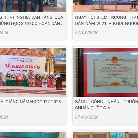
G THPT NGHĨA DÂN TẶNG QUÀ
NGÀY HỘI STEM TRƯỜNG THP
ỮNG HỌC SINH CÓ HOÀN CẢNH
DÂN NĂM 2021 – KHƠI NGUỒ
ĂN NHÂN DỊP TẾT NGUYÊN ĐÁN
TẠO
2026
07/08/2026
O 2023
AI GIẢNG NĂM HỌC 2022-2023
BẰNG CÔNG NHẬN TRƯỜN
CHUẨN QUỐC GIA
2026
07/08/2026