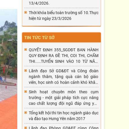
13/4/2026.
Thời khóa biểu toàn trường số 10.Thực
hiện từ ngày 23/3/2026
TIN TỨC TỪ SỞ
QUYẾT ĐỊNH 355_SGDĐT BAN HÀNH
QUY ĐỊNH RA ĐỀ THI, COI THI, CHẤM
THI.....TUYỂN SINH VÀO 10 TỪ NĂM
HỌC 2026-2027
Lãnh đạo Sở GD&ĐT và Công đoàn
ngành thăm, tặng quà cán bộ giáo
viên, học sinh có hoàn cảnh khó khăn,
mắc bệnh hiểm nghèo nhân dịp tết
Sinh hoạt chuyên môn theo cụm
Nguyên đán Đinh Dậu 2017.
trường - một giải pháp tích cực nâng
cao chất lượng đội ngũ đáp ứng yêu
cầu đổi mới phương pháp dạy học
Tổng kết hội thi tin học ngành giáo dục
và đào tạo Hưng Yên năm 2017
Lãnh đạo Phòng GD&ĐT cùng Công