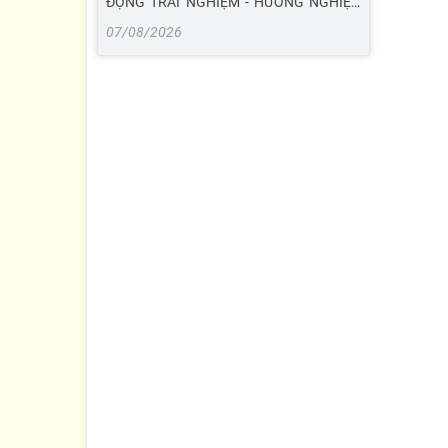
ĐỘNG TRẢI NGHIỆM - HƯỚNG NGHIỆP
LỚP 10 TẠI TRƯỜNG THPT NGHĨA DÂN
07/08/2026