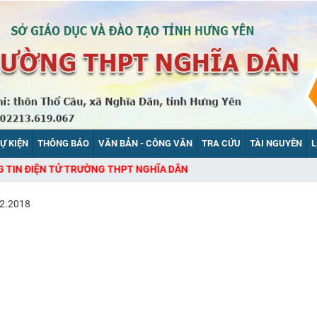
SỰ KIỆN
THÔNG BÁO
VĂN BẢN - CÔNG VĂN
TRA CỨU
TÀI NGUYÊN
L
ƯỜNG THPT NGHĨA DÂN
2.2018