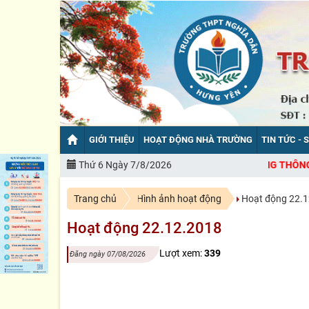
GIỚI THIỆU
HOẠT ĐỘNG NHÀ TRƯỜNG
TIN TỨC - 
CHÀO MỪNG BẠN ĐẾN VỚI CỔNG THÔNG TIN ĐIỆN TỬ TR
Thứ 6 Ngày 7/8/2026
Trang chủ
Hình ảnh hoạt động
Hoạt động 22.1
Hoạt động 22.12.2018
Lượt xem:
339
Đăng ngày 07/08/2026