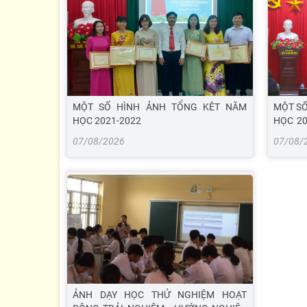
MỘT SỐ HÌNH ẢNH TỔNG KÊT NĂM
MỘT SỐ
HỌC 2021-2022
HỌC 20
DÂN
07/08/2026
07/08/
ẢNH DẠY HỌC THỬ NGHIỆM HOẠT