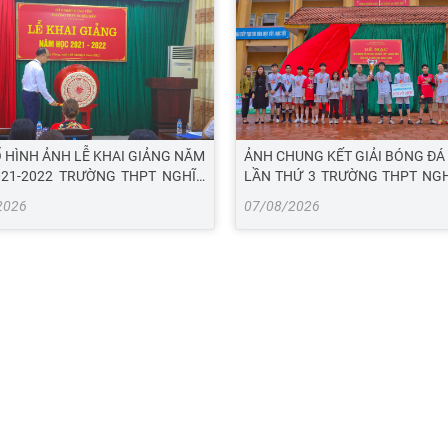
 HÌNH ẢNH LỄ KHAI GIẢNG NĂM
ẢNH CHUNG KẾT GIẢI BÓNG ĐÁ
21-2022 TRƯỜNG THPT NGHĨA
LẦN THỨ 3 TRƯỜNG THPT NG
NĂM HỌC 2020-2021
2026
07/08/2026