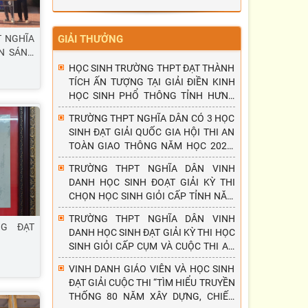
T NGHĨA
GIẢI THƯỞNG
N SÁNG
HỌC SINH TRƯỜNG THPT ĐẠT THÀNH
TÍCH ẤN TƯỢNG TẠI GIẢI ĐIỀN KINH
HỌC SINH PHỔ THÔNG TỈNH HƯNG
YÊN NĂM 2026
TRƯỜNG THPT NGHĨA DÂN CÓ 3 HỌC
SINH ĐẠT GIẢI QUỐC GIA HỘI THI AN
TOÀN GIAO THÔNG NĂM HỌC 2025-
2026
TRƯỜNG THPT NGHĨA DÂN VINH
DANH HỌC SINH ĐOẠT GIẢI KỲ THI
CHỌN HỌC SINH GIỎI CẤP TỈNH NĂM
HỌC 2025-2026
TRƯỜNG THPT NGHĨA DÂN VINH
G ĐẠT
DANH HỌC SINH ĐẠT GIẢI KỲ THI HỌC
SINH GIỎI CẤP CỤM VÀ CUỘC THI AN
TOÀN GIAO THÔNG - NỤ CƯỜI NGÀY
VINH DANH GIÁO VIÊN VÀ HỌC SINH
MAI, NĂM HỌC 2025 - 2026.
ĐẠT GIẢI CUỘC THI “TÌM HIỂU TRUYỀN
THỐNG 80 NĂM XÂY DỰNG, CHIẾN