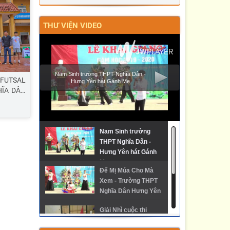
ĐẤU VÀ TRƯỞNG THÀNH CỦA LỰC
LƯỢNG CẢNH SÁT GIAO THÔNG”
THƯ VIỆN VIDEO
Nam Sinh trường THPT Nghĩa Dân -
 FUTSAL
Hưng Yên hát Gánh Mẹ
HĨA DÂN
Nam Sinh trường
THPT Nghĩa Dân -
Hưng Yên hát Gánh
Mẹ
Để Mị Múa Cho Mà
Xem - Trường THPT
Nghĩa Dân Hưng Yên
Giải Nhì cuộc thi
Phóng sự về Trường