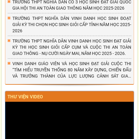
TRƯỜNG THPT NGHĨA DÂN CÓ 3 HỌC SINH ĐẠT GIẢI QUỐC
GIA HỘI THI AN TOÀN GIAO THÔNG NĂM HỌC 2025-2026
TRƯỜNG THPT NGHĨA DÂN VINH DANH HỌC SINH ĐOẠT
GIẢI KỲ THI CHỌN HỌC SINH GIỎI CẤP TỈNH NĂM HỌC 2025-
2026
TRƯỜNG THPT NGHĨA DÂN VINH DANH HỌC SINH ĐẠT GIẢI
KỲ THI HỌC SINH GIỎI CẤP CỤM VÀ CUỘC THI AN TOÀN
GIAO THÔNG - NỤ CƯỜI NGÀY MAI, NĂM HỌC 2025 - 2026.
VINH DANH GIÁO VIÊN VÀ HỌC SINH ĐẠT GIẢI CUỘC THI
“TÌM HIỂU TRUYỀN THỐNG 80 NĂM XÂY DỰNG, CHIẾN ĐẤU
VÀ TRƯỞNG THÀNH CỦA LỰC LƯỢNG CẢNH SÁT GIAO
THÔNG”
THƯ VIỆN VIDEO