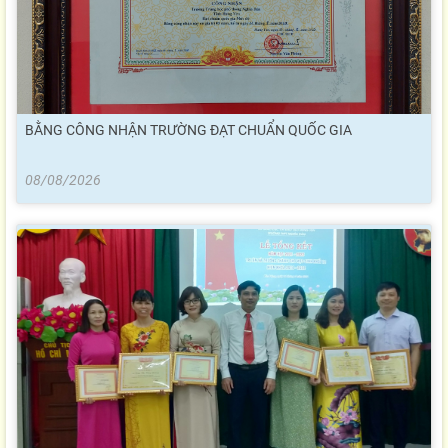
BẰNG CÔNG NHẬN TRƯỜNG ĐẠT CHUẨN QUỐC GIA
08/08/2026