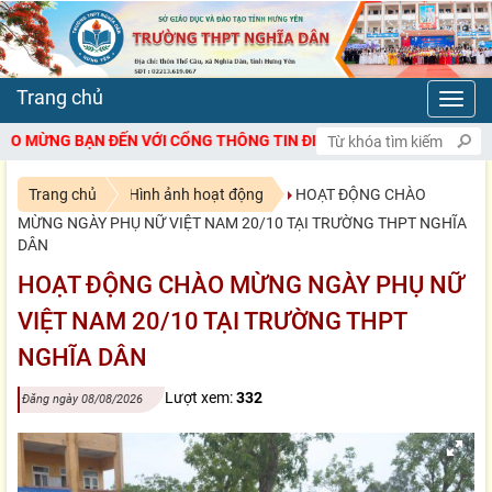
Toggl
navig
ẾN VỚI CỔNG THÔNG TIN ĐIỆN TỬ TRƯỜNG THPT NGHĨA DÂN
Trang chủ
Hình ảnh hoạt động
HOẠT ĐỘNG CHÀO
MỪNG NGÀY PHỤ NỮ VIỆT NAM 20/10 TẠI TRƯỜNG THPT NGHĨA
DÂN
HOẠT ĐỘNG CHÀO MỪNG NGÀY PHỤ NỮ
VIỆT NAM 20/10 TẠI TRƯỜNG THPT
NGHĨA DÂN
Lượt xem:
332
Đăng ngày 08/08/2026