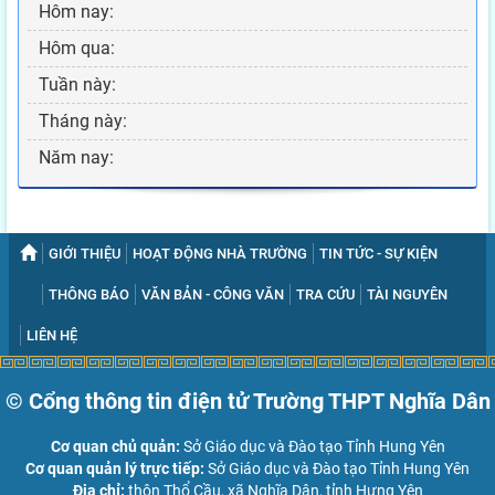
Hôm nay:
Hôm qua:
Tuần này:
Tháng này:
Năm nay:
GIỚI THIỆU
HOẠT ĐỘNG NHÀ TRƯỜNG
TIN TỨC - SỰ KIỆN
THÔNG BÁO
VĂN BẢN - CÔNG VĂN
TRA CỨU
TÀI NGUYÊN
LIÊN HỆ
© Cổng thông tin điện tử Trường THPT Nghĩa Dân
Cơ quan chủ quản:
Sở Giáo dục và Đào tạo Tỉnh Hung Yên
Cơ quan quản lý trực tiếp:
Sở Giáo dục và Đào tạo Tỉnh Hung Yên
Địa chỉ:
thôn Thổ Cầu, xã Nghĩa Dân, tỉnh Hưng Yên