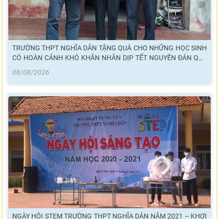
TRƯỜNG THPT NGHĨA DÂN TẶNG QUÀ CHO NHỮNG HỌC SINH
CÓ HOÀN CẢNH KHÓ KHĂN NHÂN DỊP TẾT NGUYÊN ĐÁN QUÝ
MÃO 2023
08/08/2026
NGÀY HỘI STEM TRƯỜNG THPT NGHĨA DÂN NĂM 2021 – KHƠI