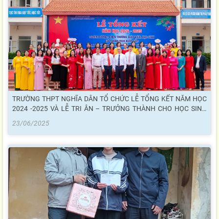
TRƯỜNG THPT NGHĨA DÂN TỔ CHỨC LỄ TỔNG KẾT NĂM HỌC
2024 -2025 VÀ LỄ TRI ÂN – TRƯỞNG THÀNH CHO HỌC SINH
KHỐI 12
23/06/2025