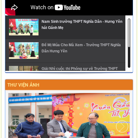
Nam Sinh trường THPT Nghĩa Dân - Hưng Yên
hát Gánh Mẹ
Để Mị Múa Cho Mà Xem - Trường THPT Nghĩa
Dân Hưng Yên
Giải Nhì cuộc thi Phóng sự về Trường THPT
Nghĩa Dân
THƯ VIỆN ẢNH
Ngày hội trải nghiệm STEM 2025 - THPT Nghĩa
Dân