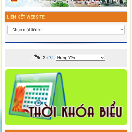
LIÊN KẾT WEBSITE
25
°
C