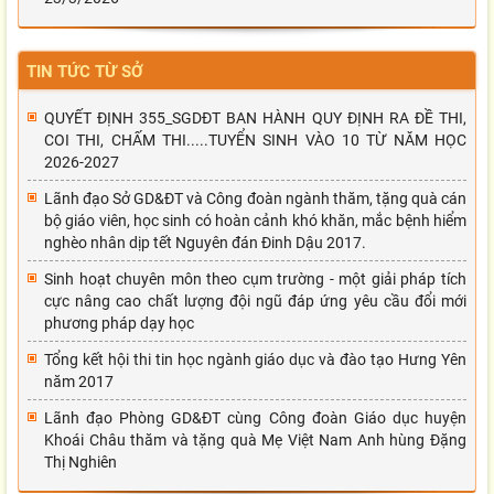
TIN TỨC TỪ SỞ
QUYẾT ĐỊNH 355_SGDĐT BAN HÀNH QUY ĐỊNH RA ĐỀ THI,
COI THI, CHẤM THI.....TUYỂN SINH VÀO 10 TỪ NĂM HỌC
2026-2027
Lãnh đạo Sở GD&ĐT và Công đoàn ngành thăm, tặng quà cán
bộ giáo viên, học sinh có hoàn cảnh khó khăn, mắc bệnh hiểm
nghèo nhân dịp tết Nguyên đán Đinh Dậu 2017.
Sinh hoạt chuyên môn theo cụm trường - một giải pháp tích
cực nâng cao chất lượng đội ngũ đáp ứng yêu cầu đổi mới
phương pháp dạy học
Tổng kết hội thi tin học ngành giáo dục và đào tạo Hưng Yên
năm 2017
Lãnh đạo Phòng GD&ĐT cùng Công đoàn Giáo dục huyện
Khoái Châu thăm và tặng quà Mẹ Việt Nam Anh hùng Đặng
Thị Nghiên