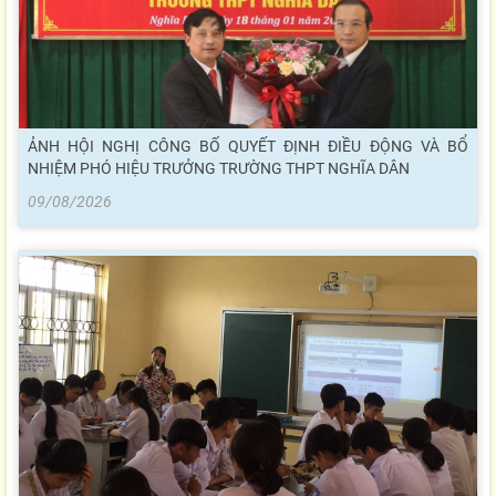
ẢNH HỘI NGHỊ CÔNG BỐ QUYẾT ĐỊNH ĐIỀU ĐỘNG VÀ BỔ
NHIỆM PHÓ HIỆU TRƯỞNG TRƯỜNG THPT NGHĨA DÂN
09/08/2026