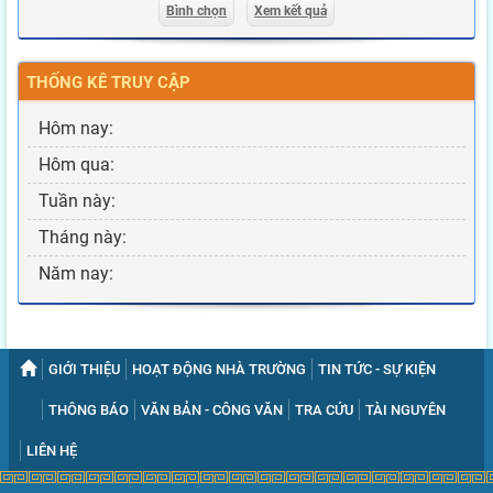
Bình chọn
Xem kết quả
THỐNG KÊ TRUY CẬP
Hôm nay:
Hôm qua:
Tuần này:
Tháng này:
Năm nay:
GIỚI THIỆU
HOẠT ĐỘNG NHÀ TRƯỜNG
TIN TỨC - SỰ KIỆN
THÔNG BÁO
VĂN BẢN - CÔNG VĂN
TRA CỨU
TÀI NGUYÊN
LIÊN HỆ