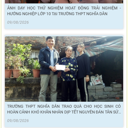
ẢNH DẠY HỌC THỬ NGHIỆM HOẠT ĐỘNG TRẢI NGHIỆM -
HƯỚNG NGHIỆP LỚP 10 TẠI TRƯỜNG THPT NGHĨA DÂN
09/08/2026
TRƯỜNG THPT NGHĨA DÂN TRAO QUÀ CHO HỌC SINH CÓ
HOÀN CẢNH KHÓ KHĂN NHÂN DỊP TẾT NGUYÊN ĐÁN TÂN SỬU
2021
09/08/2026