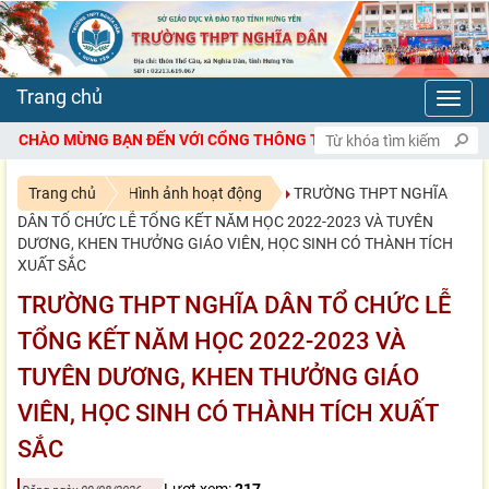
Toggl
navig
ẠN ĐẾN VỚI CỔNG THÔNG TIN ĐIỆN TỬ TRƯỜNG THPT NGHĨA DÂN
Trang chủ
Hình ảnh hoạt động
TRƯỜNG THPT NGHĨA
DÂN TỔ CHỨC LỄ TỔNG KẾT NĂM HỌC 2022-2023 VÀ TUYÊN
DƯƠNG, KHEN THƯỞNG GIÁO VIÊN, HỌC SINH CÓ THÀNH TÍCH
XUẤT SẮC
TRƯỜNG THPT NGHĨA DÂN TỔ CHỨC LỄ
TỔNG KẾT NĂM HỌC 2022-2023 VÀ
TUYÊN DƯƠNG, KHEN THƯỞNG GIÁO
VIÊN, HỌC SINH CÓ THÀNH TÍCH XUẤT
SẮC
Lượt xem:
217