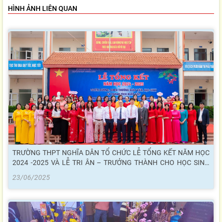
HÌNH ẢNH LIÊN QUAN
TRƯỜNG THPT NGHĨA DÂN TỔ CHỨC LỄ TỔNG KẾT NĂM HỌC
2024 -2025 VÀ LỄ TRI ÂN – TRƯỞNG THÀNH CHO HỌC SINH
KHỐI 12
23/06/2025