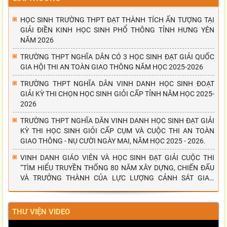
HỌC SINH TRƯỜNG THPT ĐẠT THÀNH TÍCH ẤN TƯỢNG TẠI
GIẢI ĐIỀN KINH HỌC SINH PHỔ THÔNG TỈNH HƯNG YÊN
NĂM 2026
TRƯỜNG THPT NGHĨA DÂN CÓ 3 HỌC SINH ĐẠT GIẢI QUỐC
GIA HỘI THI AN TOÀN GIAO THÔNG NĂM HỌC 2025-2026
TRƯỜNG THPT NGHĨA DÂN VINH DANH HỌC SINH ĐOẠT
GIẢI KỲ THI CHỌN HỌC SINH GIỎI CẤP TỈNH NĂM HỌC 2025-
2026
TRƯỜNG THPT NGHĨA DÂN VINH DANH HỌC SINH ĐẠT GIẢI
KỲ THI HỌC SINH GIỎI CẤP CỤM VÀ CUỘC THI AN TOÀN
GIAO THÔNG - NỤ CƯỜI NGÀY MAI, NĂM HỌC 2025 - 2026.
VINH DANH GIÁO VIÊN VÀ HỌC SINH ĐẠT GIẢI CUỘC THI
“TÌM HIỂU TRUYỀN THỐNG 80 NĂM XÂY DỰNG, CHIẾN ĐẤU
VÀ TRƯỞNG THÀNH CỦA LỰC LƯỢNG CẢNH SÁT GIAO
THÔNG”
THƯ VIỆN VIDEO