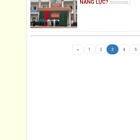
NĂNG LỰC?
03/03/2026
«
1
2
3
4
5