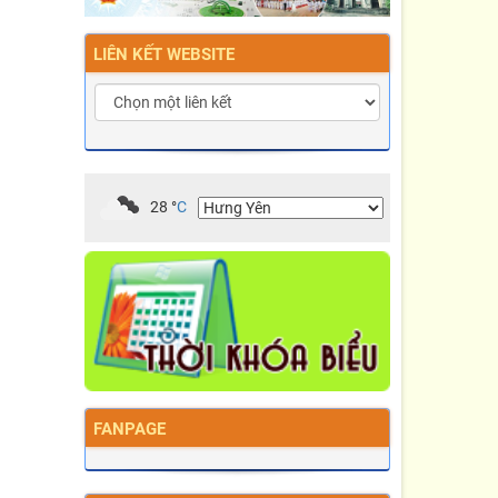
LIÊN KẾT WEBSITE
28
°
C
FANPAGE