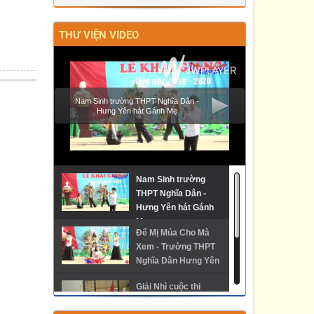
ĐẤU VÀ TRƯỞNG THÀNH CỦA LỰC
LƯỢNG CẢNH SÁT GIAO THÔNG”
THƯ VIỆN VIDEO
Nam Sinh trường THPT Nghĩa Dân -
Hưng Yên hát Gánh Mẹ
Nam Sinh trường
THPT Nghĩa Dân -
Hưng Yên hát Gánh
Mẹ
Để Mị Múa Cho Mà
Xem - Trường THPT
Nghĩa Dân Hưng Yên
Giải Nhì cuộc thi
Phóng sự về Trường