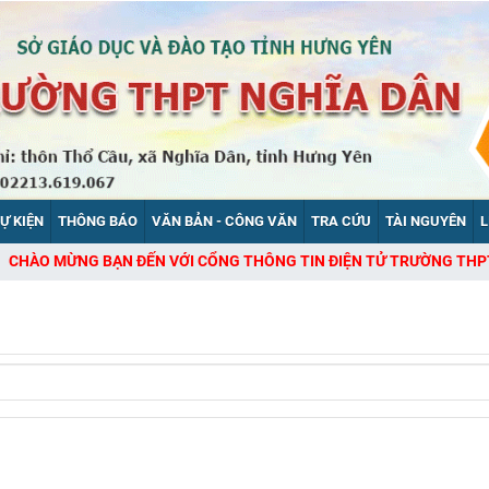
SỰ KIỆN
THÔNG BÁO
VĂN BẢN - CÔNG VĂN
TRA CỨU
TÀI NGUYÊN
L
NG BẠN ĐẾN VỚI CỔNG THÔNG TIN ĐIỆN TỬ TRƯỜNG THPT NGHĨA 