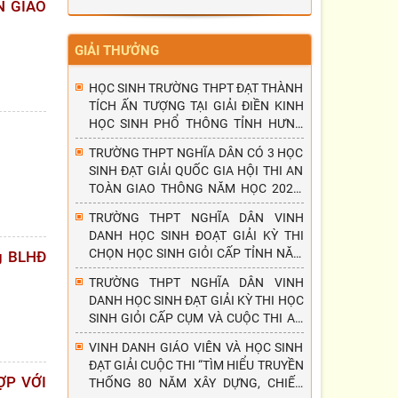
N GIAO
GIẢI THƯỞNG
HỌC SINH TRƯỜNG THPT ĐẠT THÀNH
TÍCH ẤN TƯỢNG TẠI GIẢI ĐIỀN KINH
HỌC SINH PHỔ THÔNG TỈNH HƯNG
YÊN NĂM 2026
TRƯỜNG THPT NGHĨA DÂN CÓ 3 HỌC
SINH ĐẠT GIẢI QUỐC GIA HỘI THI AN
TOÀN GIAO THÔNG NĂM HỌC 2025-
2026
TRƯỜNG THPT NGHĨA DÂN VINH
DANH HỌC SINH ĐOẠT GIẢI KỲ THI
CHỌN HỌC SINH GIỎI CẤP TỈNH NĂM
ng BLHĐ
HỌC 2025-2026
TRƯỜNG THPT NGHĨA DÂN VINH
DANH HỌC SINH ĐẠT GIẢI KỲ THI HỌC
SINH GIỎI CẤP CỤM VÀ CUỘC THI AN
TOÀN GIAO THÔNG - NỤ CƯỜI NGÀY
VINH DANH GIÁO VIÊN VÀ HỌC SINH
MAI, NĂM HỌC 2025 - 2026.
ĐẠT GIẢI CUỘC THI “TÌM HIỂU TRUYỀN
ỢP VỚI
THỐNG 80 NĂM XÂY DỰNG, CHIẾN