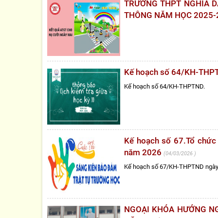
TRƯỜNG THPT NGHĨA DÂ
THÔNG NĂM HỌC 2025-
Kế hoạch số 64/KH-THPT
Kế hoạch số 64/KH-THPTND.
Kế hoạch số 67.Tổ chức
năm 2026
04/03/2026
Kế hoạch số 67/KH-THPTND ngày
NGOẠI KHÓA HƯỚNG NG