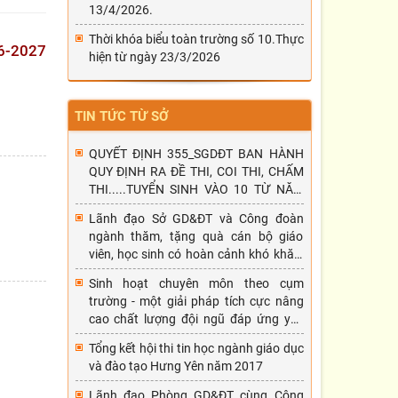
13/4/2026.
Thời khóa biểu toàn trường số 10.Thực
26-2027
hiện từ ngày 23/3/2026
TIN TỨC TỪ SỞ
QUYẾT ĐỊNH 355_SGDĐT BAN HÀNH
QUY ĐỊNH RA ĐỀ THI, COI THI, CHẤM
THI.....TUYỂN SINH VÀO 10 TỪ NĂM
HỌC 2026-2027
Lãnh đạo Sở GD&ĐT và Công đoàn
ngành thăm, tặng quà cán bộ giáo
viên, học sinh có hoàn cảnh khó khăn,
mắc bệnh hiểm nghèo nhân dịp tết
Sinh hoạt chuyên môn theo cụm
Nguyên đán Đinh Dậu 2017.
trường - một giải pháp tích cực nâng
cao chất lượng đội ngũ đáp ứng yêu
cầu đổi mới phương pháp dạy học
Tổng kết hội thi tin học ngành giáo dục
và đào tạo Hưng Yên năm 2017
Lãnh đạo Phòng GD&ĐT cùng Công