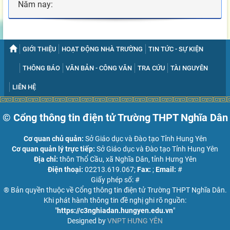
Năm nay:
GIỚI THIỆU
HOẠT ĐỘNG NHÀ TRƯỜNG
TIN TỨC - SỰ KIỆN
THÔNG BÁO
VĂN BẢN - CÔNG VĂN
TRA CỨU
TÀI NGUYÊN
LIÊN HỆ
© Cổng thông tin điện tử Trường THPT Nghĩa Dân
Cơ quan chủ quản:
Sở Giáo dục và Đào tạo Tỉnh Hung Yên
Cơ quan quản lý trực tiếp:
Sở Giáo dục và Đào tạo Tỉnh Hung Yên
Địa chỉ:
thôn Thổ Cầu, xã Nghĩa Dân, tỉnh Hưng Yên
Điện thoại:
02213.619.067;
Fax:
;
Email:
#
Giấy phép số: #
® Bản quyền thuộc về Cổng thông tin điện tử Trường THPT Nghĩa Dân.
Khi phát hành thông tin đề nghị ghi rõ nguồn:
"
https://c3nghiadan.hungyen.edu.vn
"
Designed by
VNPT HƯNG YÊN