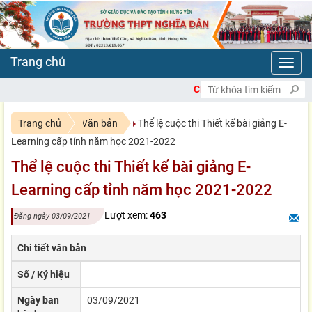
Toggl
navig
CHÀO MỪNG BẠN ĐẾN VỚI C
Trang chủ
Văn bản
Thể lệ cuộc thi Thiết kế bài giảng E-
Learning cấp tỉnh năm học 2021-2022
Thể lệ cuộc thi Thiết kế bài giảng E-
Learning cấp tỉnh năm học 2021-2022
Lượt xem:
463
Đăng ngày 03/09/2021
Chi tiết văn bản
Số / Ký hiệu
Ngày ban
03/09/2021