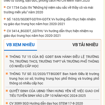
theo tư tưởng, đạo đức, phong cách Hồ Chí Minh”năm 2020
CV 1734 Cuộc thi "Những kỷ niệm sâu sắc về thầy cô và mái
trường mến yêu" năm 2020
Số: 1633/SGDĐT-GDTrH-GDTX Vv hướng dẫn thực hiện nhiệm
vụ giáo dục trung học năm học 2020-2021
CV 3414_BGDDT_GDTrH/ Vv hướng dẫn thực hiện nhiệm vụ
giáo dục trung học năm học 2020-2021
VB XEM NHIỀU
VB TẢI NHIỀU
THÔNG TƯ 15 CỦA BỘ GDĐT BAN HÀNH ĐIỀU LỆ TRƯỜNG
TH, TRƯỜNG THCS, TRƯỜNG THPT VÀ TRƯỜNG PHỔ THÔNG
CÓ NHIỀU CẤP HỌC
THÔNG TƯ Số: 32/2020/TT-BGDĐT Ban hành Điều lệ trường
trung học cơ sở, trường trung học phổ thông và trường phổ
thông có nhiều cấp học
QUYẾT ĐỊNH CỦA UBND TỈNH HƯNG YÊN VỀ VIỆC GIAO CHỈ
TIÊU TUYỂN SINH VÀO LỚP 10 NĂM HỌC 2024-2025
CV 3089 SGD Hướng dẫn dạy học STEM 17-8-2020