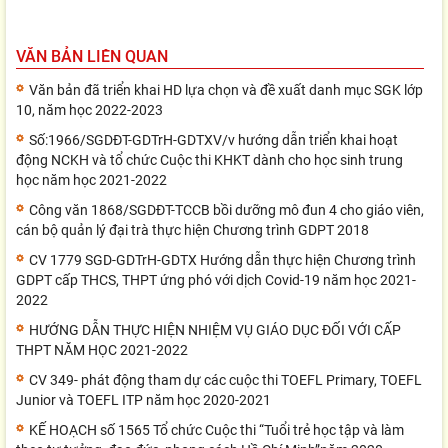
VĂN BẢN LIÊN QUAN
Văn bản đã triển khai HD lựa chọn và đề xuất danh mục SGK lớp
10, năm học 2022-2023
Số:1966/SGDĐT-GDTrH-GDTXV/v hướng dẫn triển khai hoạt
động NCKH và tổ chức Cuộc thi KHKT dành cho học sinh trung
học năm học 2021-2022
Công văn 1868/SGDĐT-TCCB bồi dưỡng mô đun 4 cho giáo viên,
cán bộ quản lý đại trà thực hiện Chương trình GDPT 2018
CV 1779 SGD-GDTrH-GDTX Hướng dẫn thực hiện Chương trình
GDPT cấp THCS, THPT ứng phó với dịch Covid-19 năm học 2021-
2022
HƯỚNG DẪN THỰC HIỆN NHIỆM VỤ GIÁO DỤC ĐỐI VỚI CẤP
THPT NĂM HỌC 2021-2022
CV 349- phát động tham dự các cuộc thi TOEFL Primary, TOEFL
Junior và TOEFL ITP năm học 2020-2021
KẾ HOẠCH số 1565 Tổ chức Cuộc thi “Tuổi trẻ học tập và làm