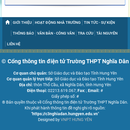
GIỚI THIỆU
HOẠT ĐỘNG NHÀ TRƯỜNG
TIN TỨC - SỰ KIỆN
THÔNG BÁO
VĂN BẢN - CÔNG VĂN
TRA CỨU
TÀI NGUYÊN
LIÊN HỆ
© Cổng thông tin điện tử Trường THPT Nghĩa Dân
Cơ quan chủ quản:
Sở Giáo dục và Đào tạo Tỉnh Hung Yên
Cơ quan quản lý trực tiếp:
Sở Giáo dục và Đào tạo Tỉnh Hung Yên
Địa chỉ:
thôn Thổ Cầu, xã Nghĩa Dân, tỉnh Hưng Yên
Điện thoại:
02213.619.067;
Fax:
;
Email:
#
Giấy phép số: #
® Bản quyền thuộc về Cổng thông tin điện tử Trường THPT Nghĩa Dân.
Khi phát hành thông tin đề nghị ghi rõ nguồn:
"
https://c3nghiadan.hungyen.edu.vn
"
Designed by
VNPT HƯNG YÊN