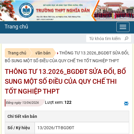
Toggl
navig
CHÀO MỪNG BẠN ĐẾN VỚI
Trang chủ
Văn bản
THÔNG TƯ 13.2026_BGDĐT SỬA ĐỔI,
BỔ SUNG MỘT SỐ ĐIỀU CỦA QUY CHẾ THI TỐT NGHIỆP THPT
THÔNG TƯ 13.2026_BGDĐT SỬA ĐỔI, BỔ
SUNG MỘT SỐ ĐIỀU CỦA QUY CHẾ THI
TỐT NGHIỆP THPT
Lượt xem:
122
Đăng ngày 13/04/2026
Chi tiết văn bản
Số / Ký hiệu
13/2026/TT-BGDĐT