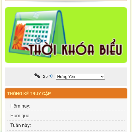
25
°
C
THỐNG KÊ TRUY CẬP
Hôm nay:
Hôm qua:
Tuần này: