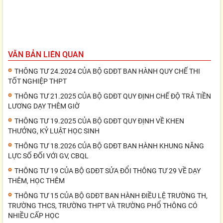
VĂN BẢN LIÊN QUAN
THÔNG TƯ 24.2024 CỦA BỘ GDĐT BAN HÀNH QUY CHẾ THI
TỐT NGHIỆP THPT
THÔNG TƯ 21.2025 CỦA BỘ GDĐT QUY ĐỊNH CHẾ ĐỘ TRẢ TIỀN
LƯƠNG DẠY THÊM GIỜ
THÔNG TƯ 19.2025 CỦA BỘ GDĐT QUY ĐỊNH VỀ KHEN
THƯỞNG, KỶ LUẬT HỌC SINH
THÔNG TƯ 18.2026 CỦA BỘ GDĐT BAN HÀNH KHUNG NĂNG
LỰC SỐ ĐỐI VỚI GV, CBQL
THÔNG TƯ 19 CỦA BỘ GDĐT SỬA ĐỔI THÔNG TƯ 29 VỀ DẠY
THÊM, HỌC THÊM
THÔNG TƯ 15 CỦA BỘ GDĐT BAN HÀNH ĐIỀU LỆ TRƯỜNG TH,
TRƯỜNG THCS, TRƯỜNG THPT VÀ TRƯỜNG PHỔ THÔNG CÓ
NHIỀU CẤP HỌC