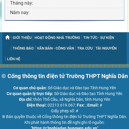
Tháng này:
Năm nay:
GIỚI THIỆU
HOẠT ĐỘNG NHÀ TRƯỜNG
TIN TỨC - SỰ KIỆN
THÔNG BÁO
VĂN BẢN - CÔNG VĂN
TRA CỨU
TÀI NGUYÊN
LIÊN HỆ
© Cổng thông tin điện tử Trường THPT Nghĩa Dân
Cơ quan chủ quản:
Sở Giáo dục và Đào tạo Tỉnh Hung Yên
Cơ quan quản lý trực tiếp:
Sở Giáo dục và Đào tạo Tỉnh Hung Yên
Địa chỉ:
thôn Thổ Cầu, xã Nghĩa Dân, tỉnh Hưng Yên
Điện thoại:
02213.619.067;
Fax:
;
Email:
#
Giấy phép số: #
® Bản quyền thuộc về Cổng thông tin điện tử Trường THPT Nghĩa Dân.
Khi phát hành thông tin đề nghị ghi rõ nguồn:
"
https://c3nghiadan.hungyen.edu.vn
"