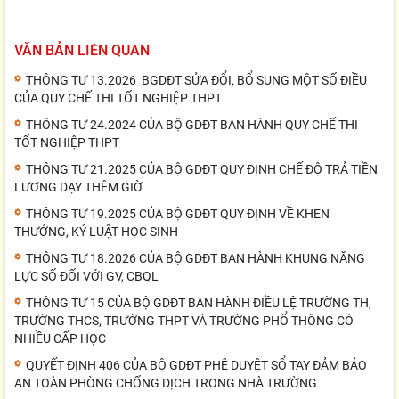
VĂN BẢN LIÊN QUAN
THÔNG TƯ 13.2026_BGDĐT SỬA ĐỔI, BỔ SUNG MỘT SỐ ĐIỀU
CỦA QUY CHẾ THI TỐT NGHIỆP THPT
THÔNG TƯ 24.2024 CỦA BỘ GDĐT BAN HÀNH QUY CHẾ THI
TỐT NGHIỆP THPT
THÔNG TƯ 21.2025 CỦA BỘ GDĐT QUY ĐỊNH CHẾ ĐỘ TRẢ TIỀN
LƯƠNG DẠY THÊM GIỜ
THÔNG TƯ 19.2025 CỦA BỘ GDĐT QUY ĐỊNH VỀ KHEN
THƯỞNG, KỶ LUẬT HỌC SINH
THÔNG TƯ 18.2026 CỦA BỘ GDĐT BAN HÀNH KHUNG NĂNG
LỰC SỐ ĐỐI VỚI GV, CBQL
THÔNG TƯ 15 CỦA BỘ GDĐT BAN HÀNH ĐIỀU LỆ TRƯỜNG TH,
TRƯỜNG THCS, TRƯỜNG THPT VÀ TRƯỜNG PHỔ THÔNG CÓ
NHIỀU CẤP HỌC
QUYẾT ĐỊNH 406 CỦA BỘ GDĐT PHÊ DUYỆT SỔ TAY ĐẢM BẢO
AN TOÀN PHÒNG CHỐNG DỊCH TRONG NHÀ TRƯỜNG