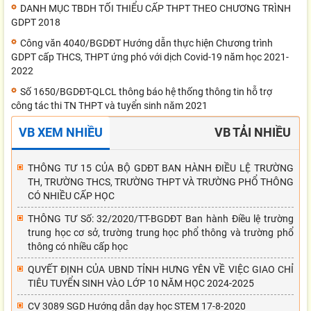
DANH MỤC TBDH TỐI THIỂU CẤP THPT THEO CHƯƠNG TRÌNH
GDPT 2018
Công văn 4040/BGDĐT Hướng dẫn thực hiện Chương trình
GDPT cấp THCS, THPT ứng phó với dịch Covid-19 năm học 2021-
2022
Số 1650/BGDĐT-QLCL thông báo hệ thống thông tin hỗ trợ
công tác thi TN THPT và tuyển sinh năm 2021
VB XEM NHIỀU
VB TẢI NHIỀU
THÔNG TƯ 15 CỦA BỘ GDĐT BAN HÀNH ĐIỀU LỆ TRƯỜNG
TH, TRƯỜNG THCS, TRƯỜNG THPT VÀ TRƯỜNG PHỔ THÔNG
CÓ NHIỀU CẤP HỌC
THÔNG TƯ Số: 32/2020/TT-BGDĐT Ban hành Điều lệ trường
trung học cơ sở, trường trung học phổ thông và trường phổ
thông có nhiều cấp học
QUYẾT ĐỊNH CỦA UBND TỈNH HƯNG YÊN VỀ VIỆC GIAO CHỈ
TIÊU TUYỂN SINH VÀO LỚP 10 NĂM HỌC 2024-2025
CV 3089 SGD Hướng dẫn dạy học STEM 17-8-2020