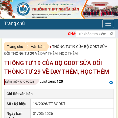
Toggl
navig
CHÀO MỪNG BẠN ĐẾN VỚI CỔNG
Trang chủ
Văn bản
THÔNG TƯ 19 CỦA BỘ GDĐT SỬA
ĐỔI THÔNG TƯ 29 VỀ DẠY THÊM, HỌC THÊM
THÔNG TƯ 19 CỦA BỘ GDĐT SỬA ĐỔI
THÔNG TƯ 29 VỀ DẠY THÊM, HỌC THÊM
Lượt xem:
120
Đăng ngày 13/04/2026
Chi tiết văn bản
Số / Ký hiệu
19/2026/TT-BGDĐT
Ngày ban
31/03/2026