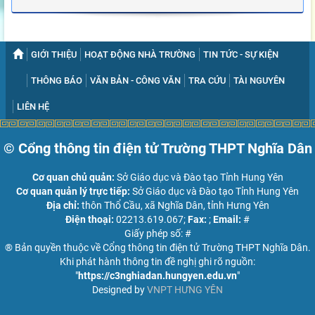
GIỚI THIỆU
HOẠT ĐỘNG NHÀ TRƯỜNG
TIN TỨC - SỰ KIỆN
THÔNG BÁO
VĂN BẢN - CÔNG VĂN
TRA CỨU
TÀI NGUYÊN
LIÊN HỆ
© Cổng thông tin điện tử Trường THPT Nghĩa Dân
Cơ quan chủ quản:
Sở Giáo dục và Đào tạo Tỉnh Hung Yên
Cơ quan quản lý trực tiếp:
Sở Giáo dục và Đào tạo Tỉnh Hung Yên
Địa chỉ:
thôn Thổ Cầu, xã Nghĩa Dân, tỉnh Hưng Yên
Điện thoại:
02213.619.067;
Fax:
;
Email:
#
Giấy phép số: #
® Bản quyền thuộc về Cổng thông tin điện tử Trường THPT Nghĩa Dân.
Khi phát hành thông tin đề nghị ghi rõ nguồn:
"
https://c3nghiadan.hungyen.edu.vn
"
Designed by
VNPT HƯNG YÊN