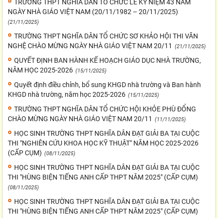
TRƯỜNG THPT NGHĨA DÂN TỔ CHỨC LỄ KỶ NIỆM 43 NĂM
NGÀY NHÀ GIÁO VIỆT NAM (20/11/1982 – 20/11/2025)
(21/11/2025)
TRƯỜNG THPT NGHĨA DÂN TỔ CHỨC SƠ KHẢO HỘI THI VĂN
NGHỆ CHÀO MỪNG NGÀY NHÀ GIÁO VIỆT NAM 20/11
(21/11/2025)
QUYẾT ĐỊNH BAN HÀNH KẾ HOẠCH GIÁO DỤC NHÀ TRƯỜNG,
NĂM HỌC 2025-2026
(15/11/2025)
Quyết định điều chỉnh, bổ sung KHGD nhà trường và Ban hành
KHGD nhà trường, năm học 2025-2026
(15/11/2025)
TRƯỜNG THPT NGHĨA DÂN TỔ CHỨC HỘI KHỎE PHÙ ĐỔNG
CHÀO MỪNG NGÀY NHÀ GIÁO VIỆT NAM 20/11
(11/11/2025)
HỌC SINH TRƯỜNG THPT NGHĨA DÂN ĐẠT GIẢI BA TẠI CUỘC
THI "NGHIÊN CỨU KHOA HỌC KỸ THUẬT" NĂM HỌC 2025-2026
(CẤP CỤM)
(08/11/2025)
HỌC SINH TRƯỜNG THPT NGHĨA DÂN ĐẠT GIẢI BA TẠI CUỘC
THI "HÙNG BIỆN TIẾNG ANH CẤP THPT NĂM 2025" (CẤP CỤM)
(08/11/2025)
HỌC SINH TRƯỜNG THPT NGHĨA DÂN ĐẠT GIẢI BA TẠI CUỘC
THI "HÙNG BIỆN TIẾNG ANH CẤP THPT NĂM 2025" (CẤP CỤM)