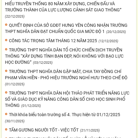
HIỂU TRUYỀN THỐNG 80 NĂM XÂY DỰNG, CHIẾN ĐẤU VÀ
TRƯỞNG THÀNH CỦA LỰC LƯỢNG CẢNH SÁT GIAO THÔNG”
(22/12/2025)
QUYẾT ĐỊNH CỦA SỞ GDĐT HƯNG YÊN CÔNG NHẬN TRƯỜNG
THPT NGHĨA DÂN ĐẠT CHUẨN QUỐC GIA MỨC ĐỘ 1
(20/12/2025)
CÔNG TÁC TRỌNG TÂM THÁNG 12 NĂM 2025
(12/12/2025)
TRƯỜNG THPT NGHĨA DÂN TỔ CHỨC CHIẾN DỊCH TRUYỀN
THÔNG “XÂY DỰNG TÌNH BẠN ĐẸP, NÓI KHÔNG VỚI BẠO LỰC
HỌC ĐƯỜNG”
(03/12/2025)
TRƯỜNG THPT NGHĨA DÂN GẶP MẶT, CHIA TAY ĐỒNG CHÍ
PHẠM VĂN HIỀN - PHÓ HIỆU TRƯỞNG NGHỈ HƯU THEO CHẾ ĐỘ
(01/12/2025)
TRƯỜNG THPT NGHĨA DÂN HỘI THẢO PHÁT TRIỂN NĂNG LỰC
SỐ VÀ GIÁO DỤC KỸ NĂNG CÔNG DÂN SỐ CHO HỌC SINH PHỔ
THÔNG
(01/12/2025)
Thời khóa biểu toàn trường số 4. Thực hiện từ 01/12/2025
(30/11/2025)
TẤM GƯƠNG NGƯỜI TỐT - VIỆC TỐT
(21/11/2025)