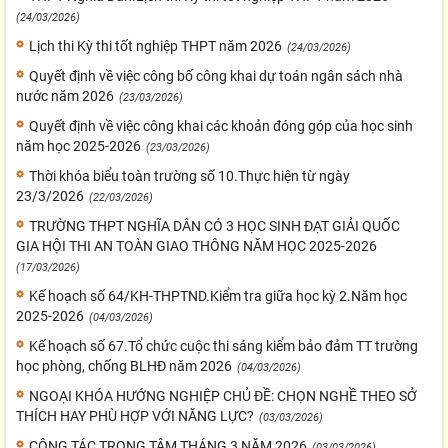
(24/03/2026)
Lịch thi Kỳ thi tốt nghiệp THPT năm 2026
(24/03/2026)
Quyết định về việc công bố công khai dự toán ngân sách nhà
nước năm 2026
(23/03/2026)
Quyết định về việc công khai các khoản đóng góp của học sinh
năm học 2025-2026
(23/03/2026)
Thời khóa biểu toàn trường số 10.Thực hiện từ ngày
23/3/2026
(22/03/2026)
TRƯỜNG THPT NGHĨA DÂN CÓ 3 HỌC SINH ĐẠT GIẢI QUỐC
GIA HỘI THI AN TOÀN GIAO THÔNG NĂM HỌC 2025-2026
(17/03/2026)
Kế hoạch số 64/KH-THPTND.Kiểm tra giữa học kỳ 2.Năm học
2025-2026
(04/03/2026)
Kế hoạch số 67.Tổ chức cuộc thi sáng kiểm bảo đảm TT trường
học phòng, chống BLHĐ năm 2026
(04/03/2026)
NGOẠI KHÓA HƯỚNG NGHIỆP CHỦ ĐỀ: CHỌN NGHỀ THEO SỞ
THÍCH HAY PHÙ HỢP VỚI NĂNG LỰC?
(03/03/2026)
CÔNG TÁC TRỌNG TÂM THÁNG 3 NĂM 2026
(03/03/2026)