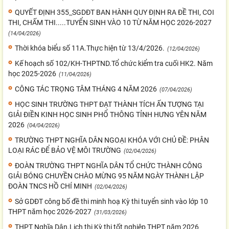
QUYẾT ĐỊNH 355_SGDĐT BAN HÀNH QUY ĐỊNH RA ĐỀ THI, COI
THI, CHẤM THI.....TUYỂN SINH VÀO 10 TỪ NĂM HỌC 2026-2027
(14/04/2026)
Thời khóa biểu số 11A.Thực hiện từ 13/4/2026.
(12/04/2026)
Kế hoạch số 102/KH-THPTND.Tổ chức kiểm tra cuối HK2. Năm
học 2025-2026
(11/04/2026)
CÔNG TÁC TRỌNG TÂM THÁNG 4 NĂM 2026
(07/04/2026)
HỌC SINH TRƯỜNG THPT ĐẠT THÀNH TÍCH ẤN TƯỢNG TẠI
GIẢI ĐIỀN KINH HỌC SINH PHỔ THÔNG TỈNH HƯNG YÊN NĂM
2026
(04/04/2026)
TRƯỜNG THPT NGHĨA DÂN NGOẠI KHÓA VỚI CHỦ ĐỀ: PHÂN
LOẠI RÁC ĐỂ BẢO VỆ MÔI TRƯỜNG
(02/04/2026)
ĐOÀN TRƯỜNG THPT NGHĨA DÂN TỔ CHỨC THÀNH CÔNG
GIẢI BÓNG CHUYỀN CHÀO MỪNG 95 NĂM NGÀY THÀNH LẬP
ĐOÀN TNCS HỒ CHÍ MINH
(02/04/2026)
Sở GDĐT công bố đề thi minh hoạ Kỳ thi tuyển sinh vào lớp 10
THPT năm học 2026-2027
(31/03/2026)
THPT Nghĩa Dân.Lịch thi Kỳ thi tốt nghiệp THPT năm 2026