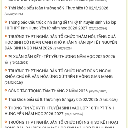
Thời khóa biểu toàn trường số 9.Thực hiện từ 02/3/2026
(28/02/2026)
Thông báo Cấu trúc định dạng đề thi Kỳ thi tuyển sinh vào lớp
10 THPT tỉnh Hưng Yên từ năm học 2026-2027
(28/02/2026)
TRƯỜNG THPT NGHĨA DÂN TỔ CHỨC THĂM HỎI, TẶNG QUÀ
HỌC SINH CÓ HOÀN CẢNH KHÓ KHĂN NHÂN DỊP TẾT NGUYÊN
ĐÁN BÍNH NGỌ NĂM 2026
(21/02/2026)
🌸 XUÂN GẮN KẾT - TẾT YÊU THƯƠNG NĂM HỌC 2025-2026
🌸
(10/02/2026)
TRƯỜNG THPT NGHĨA DÂN TỔ CHỨC HOẠT ĐỘNG NGOẠI
KHÓA CHỦ ĐỀ: VĂN HÓA ỨNG XỬ TRÊN KHÔNG GIAN MẠNG
(05/02/2026)
CÔNG TÁC TRỌNG TÂM THÁNG 2 NĂM 2026
(05/02/2026)
Thời khóa biểu số 8.Thực hiện từ ngày 02/02/2026
(31/01/2026)
THÔNG TIN VỀ KỲ THI TUYỂN SINH VÀO LỚP 10 THPT TỈNH
HƯNG YÊN NĂM HỌC 2026-2027
(31/01/2026)
TRƯỜNG THPT NGHĨA DÂN TỔ CHỨC HỘI NGHỊ SƠ KẾT HOẠT
ĐỘNG BAN ĐẠI DIỆN CHA MẸ HỌC SINH VÀ HỌP PHỤ HUYNH