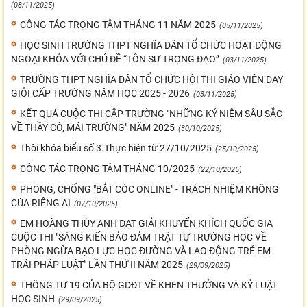
(08/11/2025)
CÔNG TÁC TRỌNG TÂM THÁNG 11 NĂM 2025
(05/11/2025)
HỌC SINH TRƯỜNG THPT NGHĨA DÂN TỔ CHỨC HOẠT ĐỘNG
NGOẠI KHÓA VỚI CHỦ ĐỀ “TÔN SƯ TRỌNG ĐẠO”
(03/11/2025)
TRƯỜNG THPT NGHĨA DÂN TỔ CHỨC HỘI THI GIÁO VIÊN DẠY
GIỎI CẤP TRƯỜNG NĂM HỌC 2025 - 2026
(03/11/2025)
KẾT QUẢ CUỘC THI CẤP TRƯỜNG "NHỮNG KỶ NIỆM SÂU SẮC
VỀ THẦY CÔ, MÁI TRƯỜNG" NĂM 2025
(30/10/2025)
Thời khóa biểu số 3.Thực hiện từ 27/10/2025
(25/10/2025)
CÔNG TÁC TRỌNG TÂM THÁNG 10/2025
(22/10/2025)
PHÒNG, CHỐNG "BẮT CÓC ONLINE" - TRÁCH NHIỆM KHÔNG
CỦA RIÊNG AI
(07/10/2025)
EM HOÀNG THÙY ANH ĐẠT GIẢI KHUYẾN KHÍCH QUỐC GIA
CUỘC THI "SÁNG KIẾN BẢO ĐẢM TRẬT TỰ TRƯỜNG HỌC VỀ
PHÒNG NGỪA BẠO LỰC HỌC ĐƯỜNG VÀ LAO ĐỘNG TRẺ EM
TRÁI PHÁP LUẬT" LẦN THỨ II NĂM 2025
(29/09/2025)
THÔNG TƯ 19 CỦA BỘ GDĐT VỀ KHEN THƯỞNG VÀ KỶ LUẬT
HỌC SINH
(29/09/2025)