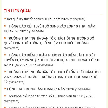
TIN LIÊN QUAN
Kết quả Kỳ thi tốt nghiệp THPT năm 2026
(02/08/2026)
THÔNG BÁO XÉT TUYỂN BỔ SUNG VÀO LỚP 10 THPT NĂM
HỌC 2026-2027
(16/07/2026)
TRƯỜNG THPT NGHĨA DÂN TỔ CHỨC HỘI NGHỊ CÔNG BỐ
QUYẾT ĐỊNH ĐIỀU ĐỘNG, BỔ NHIỆM PHÓ HIỆU TRƯỞNG
(26/06/2026)
THÔNG BÁO ĐIỂM CHUẨN, PHÚC KHẢO ĐIỂM BÀI THI, XÉT
TUYỂN ĐỢT 2 VÀ NHẬP HỌC ĐỐI VỚI HỌC SINH THI VÀO LỚP 10
NĂM HỌC 2026-2027
(08/06/2026)
TRƯỜNG THPT NGHĨA DÂN TỔ CHỨC LỄ TỔNG KẾT NĂM HỌC
2025 - 2026 VÀ TRI ÂN - TRƯỞNG THÀNH CHO HỌC SINH KHỐI
12
(08/06/2026)
CÔNG TÁC TRỌNG TÂM THÁNG 5 NĂM 2026
(13/05/2026)
Thời khóa biểu toàn trường số 13.Thực hiện từ 11/5/2026
(10/05/2026)