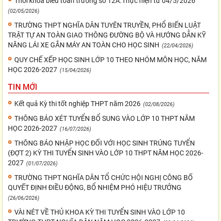
Thời khóa biểu toàn trường số 12A.Thực hiện từ 04/5/2026
(02/05/2026)
TRƯỜNG THPT NGHĨA DÂN TUYÊN TRUYỀN, PHỔ BIẾN LUẬT
TRẬT TỰ AN TOÀN GIAO THÔNG ĐƯỜNG BỘ VÀ HƯỚNG DẪN KỸ
NĂNG LÁI XE GẮN MÁY AN TOÀN CHO HỌC SINH
(22/04/2026)
QUY CHẾ XẾP HỌC SINH LỚP 10 THEO NHÓM MÔN HỌC, NĂM
HỌC 2026-2027
(15/04/2026)
TIN MỚI
Kết quả Kỳ thi tốt nghiệp THPT năm 2026
(02/08/2026)
THÔNG BÁO XÉT TUYỂN BỔ SUNG VÀO LỚP 10 THPT NĂM
HỌC 2026-2027
(16/07/2026)
THÔNG BÁO NHẬP HỌC ĐỐI VỚI HỌC SINH TRÚNG TUYỂN
(ĐỢT 2) KỲ THI TUYỂN SINH VÀO LỚP 10 THPT NĂM HỌC 2026-
2027
(01/07/2026)
TRƯỜNG THPT NGHĨA DÂN TỔ CHỨC HỘI NGHỊ CÔNG BỐ
QUYẾT ĐỊNH ĐIỀU ĐỘNG, BỔ NHIỆM PHÓ HIỆU TRƯỞNG
(26/06/2026)
VÀI NÉT VỀ THỦ KHOA KỲ THI TUYỂN SINH VÀO LỚP 10