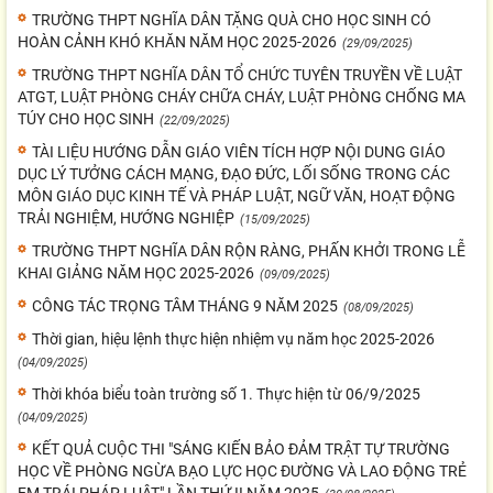
TRƯỜNG THPT NGHĨA DÂN TẶNG QUÀ CHO HỌC SINH CÓ
HOÀN CẢNH KHÓ KHĂN NĂM HỌC 2025-2026
(29/09/2025)
TRƯỜNG THPT NGHĨA DÂN TỔ CHỨC TUYÊN TRUYỀN VỀ LUẬT
ATGT, LUẬT PHÒNG CHÁY CHỮA CHÁY, LUẬT PHÒNG CHỐNG MA
TÚY CHO HỌC SINH
(22/09/2025)
TÀI LIỆU HƯỚNG DẪN GIÁO VIÊN TÍCH HỢP NỘI DUNG GIÁO
DỤC LÝ TƯỞNG CÁCH MẠNG, ĐẠO ĐỨC, LỐI SỐNG TRONG CÁC
MÔN GIÁO DỤC KINH TẾ VÀ PHÁP LUẬT, NGỮ VĂN, HOẠT ĐỘNG
TRẢI NGHIỆM, HƯỚNG NGHIỆP
(15/09/2025)
TRƯỜNG THPT NGHĨA DÂN RỘN RÀNG, PHẤN KHỞI TRONG LỄ
KHAI GIẢNG NĂM HỌC 2025-2026
(09/09/2025)
CÔNG TÁC TRỌNG TÂM THÁNG 9 NĂM 2025
(08/09/2025)
Thời gian, hiệu lệnh thực hiện nhiệm vụ năm học 2025-2026
(04/09/2025)
Thời khóa biểu toàn trường số 1. Thực hiện từ 06/9/2025
(04/09/2025)
KẾT QUẢ CUỘC THI "SÁNG KIẾN BẢO ĐẢM TRẬT TỰ TRƯỜNG
HỌC VỀ PHÒNG NGỪA BẠO LỰC HỌC ĐƯỜNG VÀ LAO ĐỘNG TRẺ
EM TRÁI PHÁP LUẬT" LẦN THỨ II NĂM 2025