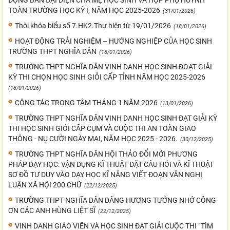
TOÀN TRƯỜNG HỌC KỲ I, NĂM HỌC 2025-2026
(31/01/2026)
Thời khóa biểu số 7.HK2.Thự hiện từ 19/01/2026
(18/01/2026)
HOẠT ĐỘNG TRẢI NGHIỆM – HƯỚNG NGHIỆP CỦA HỌC SINH
TRƯỜNG THPT NGHĨA DÂN
(18/01/2026)
TRƯỜNG THPT NGHĨA DÂN VINH DANH HỌC SINH ĐOẠT GIẢI
KỲ THI CHỌN HỌC SINH GIỎI CẤP TỈNH NĂM HỌC 2025-2026
(18/01/2026)
CÔNG TÁC TRỌNG TÂM THÁNG 1 NĂM 2026
(13/01/2026)
TRƯỜNG THPT NGHĨA DÂN VINH DANH HỌC SINH ĐẠT GIẢI KỲ
THI HỌC SINH GIỎI CẤP CỤM VÀ CUỘC THI AN TOÀN GIAO
THÔNG - NỤ CƯỜI NGÀY MAI, NĂM HỌC 2025 - 2026.
(30/12/2025)
TRƯỜNG THPT NGHĨA DÂN HỘI THẢO ĐỔI MỚI PHƯƠNG
PHÁP DẠY HỌC: VẬN DỤNG KĨ THUẬT ĐẶT CÂU HỎI VÀ KĨ THUẬT
SƠ ĐỒ TƯ DUY VÀO DẠY HỌC KĨ NĂNG VIẾT ĐOẠN VĂN NGHỊ
LUẬN XÃ HỘI 200 CHỮ
(22/12/2025)
TRƯỜNG THPT NGHĨA DÂN DÂNG HƯƠNG TƯỞNG NHỚ CÔNG
ƠN CÁC ANH HÙNG LIỆT SĨ
(22/12/2025)
VINH DANH GIÁO VIÊN VÀ HỌC SINH ĐẠT GIẢI CUỘC THI “TÌM