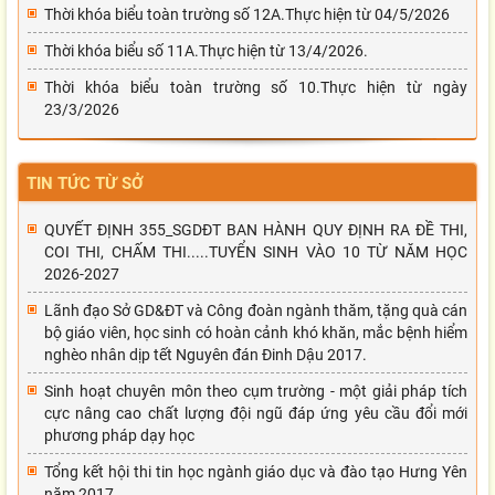
Thời khóa biểu toàn trường số 12A.Thực hiện từ 04/5/2026
Thời khóa biểu số 11A.Thực hiện từ 13/4/2026.
Thời khóa biểu toàn trường số 10.Thực hiện từ ngày
23/3/2026
TIN TỨC TỪ SỞ
QUYẾT ĐỊNH 355_SGDĐT BAN HÀNH QUY ĐỊNH RA ĐỀ THI,
COI THI, CHẤM THI.....TUYỂN SINH VÀO 10 TỪ NĂM HỌC
2026-2027
Lãnh đạo Sở GD&ĐT và Công đoàn ngành thăm, tặng quà cán
bộ giáo viên, học sinh có hoàn cảnh khó khăn, mắc bệnh hiểm
nghèo nhân dịp tết Nguyên đán Đinh Dậu 2017.
Sinh hoạt chuyên môn theo cụm trường - một giải pháp tích
cực nâng cao chất lượng đội ngũ đáp ứng yêu cầu đổi mới
phương pháp dạy học
Tổng kết hội thi tin học ngành giáo dục và đào tạo Hưng Yên
năm 2017