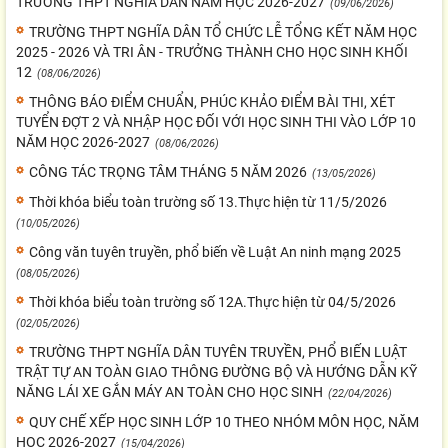
TRƯỜNG THPT NGHĨA DÂN NĂM HỌC 2026-2027
(09/06/2026)
TRƯỜNG THPT NGHĨA DÂN TỔ CHỨC LỄ TỔNG KẾT NĂM HỌC
2025 - 2026 VÀ TRI ÂN - TRƯỞNG THÀNH CHO HỌC SINH KHỐI
12
(08/06/2026)
THÔNG BÁO ĐIỂM CHUẨN, PHÚC KHẢO ĐIỂM BÀI THI, XÉT
TUYỂN ĐỢT 2 VÀ NHẬP HỌC ĐỐI VỚI HỌC SINH THI VÀO LỚP 10
NĂM HỌC 2026-2027
(08/06/2026)
CÔNG TÁC TRỌNG TÂM THÁNG 5 NĂM 2026
(13/05/2026)
Thời khóa biểu toàn trường số 13.Thực hiện từ 11/5/2026
(10/05/2026)
Công văn tuyên truyền, phổ biến về Luật An ninh mạng 2025
(08/05/2026)
Thời khóa biểu toàn trường số 12A.Thực hiện từ 04/5/2026
(02/05/2026)
TRƯỜNG THPT NGHĨA DÂN TUYÊN TRUYỀN, PHỔ BIẾN LUẬT
TRẬT TỰ AN TOÀN GIAO THÔNG ĐƯỜNG BỘ VÀ HƯỚNG DẪN KỸ
NĂNG LÁI XE GẮN MÁY AN TOÀN CHO HỌC SINH
(22/04/2026)
QUY CHẾ XẾP HỌC SINH LỚP 10 THEO NHÓM MÔN HỌC, NĂM
HỌC 2026-2027
(15/04/2026)