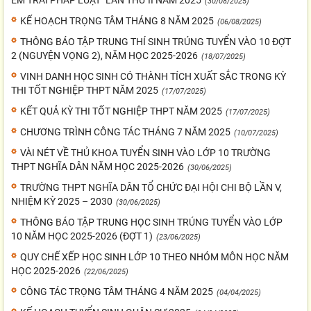
(30/08/2025)
KẾ HOẠCH TRỌNG TÂM THÁNG 8 NĂM 2025
(06/08/2025)
THÔNG BÁO TẬP TRUNG THÍ SINH TRÚNG TUYỂN VÀO 10 ĐỢT
2 (NGUYỆN VỌNG 2), NĂM HỌC 2025-2026
(18/07/2025)
VINH DANH HỌC SINH CÓ THÀNH TÍCH XUẤT SẮC TRONG KỲ
THI TỐT NGHIỆP THPT NĂM 2025
(17/07/2025)
KẾT QUẢ KỲ THI TỐT NGHIỆP THPT NĂM 2025
(17/07/2025)
CHƯƠNG TRÌNH CÔNG TÁC THÁNG 7 NĂM 2025
(10/07/2025)
VÀI NÉT VỀ THỦ KHOA TUYỂN SINH VÀO LỚP 10 TRƯỜNG
THPT NGHĨA DÂN NĂM HỌC 2025-2026
(30/06/2025)
TRƯỜNG THPT NGHĨA DÂN TỔ CHỨC ĐẠI HỘI CHI BỘ LẦN V,
NHIỆM KỲ 2025 – 2030
(30/06/2025)
THÔNG BÁO TẬP TRUNG HỌC SINH TRÚNG TUYỂN VÀO LỚP
10 NĂM HỌC 2025-2026 (ĐỢT 1)
(23/06/2025)
QUY CHẾ XẾP HỌC SINH LỚP 10 THEO NHÓM MÔN HỌC NĂM
HỌC 2025-2026
(22/06/2025)
CÔNG TÁC TRỌNG TÂM THÁNG 4 NĂM 2025
(04/04/2025)