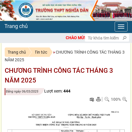
Toggl
navig
CHÀO MỪNG BẠN ĐẾN VỚI CỔNG THÔNG TIN 
Trang chủ
Tin tức
CHƯƠNG TRÌNH CÔNG TÁC THÁNG 3
NĂM 2025
CHƯƠNG TRÌNH CÔNG TÁC THÁNG 3
NĂM 2025
Lượt xem:
444
Đăng ngày 06/03/2025
100%