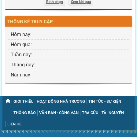
Bình chọn
Xem kết quả
THỐNG KÊ TRUY CẬP
Hôm nay:
Hôm qua:
Tuần này:
Tháng này:
Năm nay:
GIỚI THIỆU
HOẠT ĐỘNG NHÀ TRƯỜNG
TIN TỨC - SỰ KIỆN
THÔNG BÁO
VĂN BẢN - CÔNG VĂN
TRA CỨU
TÀI NGUYÊN
LIÊN HỆ