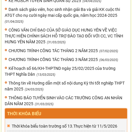
KẾ HOẠCH TUYỂN SINH QUÂN SỰ 2025
(04/04/2025)
Danh sách giáo viên, học sinh nhận giải Ba và giải KK cuộc thi
ATGT cho nụ cười ngày mai cấp quốc gia, năm học 2024-2025
(01/04/2025)
CÔNG VĂN CHỈ ĐẠO CỦA SỞ GIÁO DỤC HƯNG YÊN VỀ VIỆC
THỰC HIỆN CHÍNH SÁCH HỖ TRỢ ĐÀO TẠO ĐỐI VỚI CC, VC TỈNH
HƯNG YÊN NĂM 2025
(31/03/2025)
CHƯƠNG TRÌNH CÔNG TÁC THÁNG 2 NĂM 2025
(07/02/2025)
CHƯƠNG TRÌNH CÔNG TÁC THÁNG 3 NĂM 2025
(06/03/2025)
Kế hoạch số 66/KH-THPTND ngày 25/02/2025 của trường
THPT Nghĩa Dân
(13/03/2025)
Thông tin về Hướng dẫn một số nội dung Kỳ thi tốt nghiệp THPT
năm 2025
(24/03/2025)
THÔNG BÁO TUYỂN SINH VÀO CÁC TRƯỜNG CÔNG AN NHÂN
DÂN NĂM 2025
(31/03/2025)
THỜI KHÓA BIỂU
Thời khóa biểu toàn trường số 13.Thực hiện từ 11/5/2026