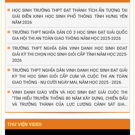
HỌC SINH TRƯỜNG THPT ĐẠT THÀNH TÍCH ẤN TƯỢNG TẠI
GIẢI ĐIỀN KINH HỌC SINH PHỔ THÔNG TỈNH HƯNG YÊN
NĂM 2026
TRƯỜNG THPT NGHĨA DÂN CÓ 3 HỌC SINH ĐẠT GIẢI QUỐC
GIA HỘI THI AN TOÀN GIAO THÔNG NĂM HỌC 2025-2026
TRƯỜNG THPT NGHĨA DÂN VINH DANH HỌC SINH ĐOẠT
GIẢI KỲ THI CHỌN HỌC SINH GIỎI CẤP TỈNH NĂM HỌC 2025-
2026
TRƯỜNG THPT NGHĨA DÂN VINH DANH HỌC SINH ĐẠT GIẢI
KỲ THI HỌC SINH GIỎI CẤP CỤM VÀ CUỘC THI AN TOÀN
GIAO THÔNG - NỤ CƯỜI NGÀY MAI, NĂM HỌC 2025 - 2026.
VINH DANH GIÁO VIÊN VÀ HỌC SINH ĐẠT GIẢI CUỘC THI
“TÌM HIỂU TRUYỀN THỐNG 80 NĂM XÂY DỰNG, CHIẾN ĐẤU
VÀ TRƯỞNG THÀNH CỦA LỰC LƯỢNG CẢNH SÁT GIAO
THÔNG”
THƯ VIỆN VIDEO