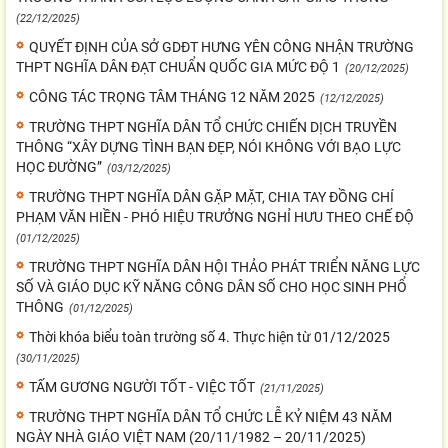
(22/12/2025)
QUYẾT ĐỊNH CỦA SỞ GDĐT HƯNG YÊN CÔNG NHẬN TRƯỜNG
THPT NGHĨA DÂN ĐẠT CHUẨN QUỐC GIA MỨC ĐỘ 1
(20/12/2025)
CÔNG TÁC TRỌNG TÂM THÁNG 12 NĂM 2025
(12/12/2025)
TRƯỜNG THPT NGHĨA DÂN TỔ CHỨC CHIẾN DỊCH TRUYỀN
THÔNG “XÂY DỰNG TÌNH BẠN ĐẸP, NÓI KHÔNG VỚI BẠO LỰC
HỌC ĐƯỜNG”
(03/12/2025)
TRƯỜNG THPT NGHĨA DÂN GẶP MẶT, CHIA TAY ĐỒNG CHÍ
PHẠM VĂN HIỀN - PHÓ HIỆU TRƯỞNG NGHỈ HƯU THEO CHẾ ĐỘ
(01/12/2025)
TRƯỜNG THPT NGHĨA DÂN HỘI THẢO PHÁT TRIỂN NĂNG LỰC
SỐ VÀ GIÁO DỤC KỸ NĂNG CÔNG DÂN SỐ CHO HỌC SINH PHỔ
THÔNG
(01/12/2025)
Thời khóa biểu toàn trường số 4. Thực hiện từ 01/12/2025
(30/11/2025)
TẤM GƯƠNG NGƯỜI TỐT - VIỆC TỐT
(21/11/2025)
TRƯỜNG THPT NGHĨA DÂN TỔ CHỨC LỄ KỶ NIỆM 43 NĂM
NGÀY NHÀ GIÁO VIỆT NAM (20/11/1982 – 20/11/2025)