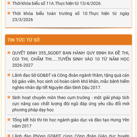
Thời khóa biểu số 11A.Thực hiện từ 13/4/2026.
Thời khóa biểu toàn trường số 10.Thực hiện từ ngày
23/3/2026
TIN TỨC TỪ SỞ
QUYẾT ĐỊNH 355_SGDĐT BAN HÀNH QUY ĐỊNH RA ĐỀ THI,
COI THI, CHẤM THI.....TUYỂN SINH VÀO 10 TỪ NĂM HỌC
2026-2027
Lãnh đạo Sở GD&ĐT và Công đoàn ngành thăm, tặng quà cán
bộ giáo viên, học sinh có hoàn cảnh khó khăn, mắc bệnh hiểm
nghèo nhân dịp tết Nguyên đán Đinh Dậu 2017.
Sinh hoạt chuyên môn theo cụm trường - một giải pháp tích
cực nâng cao chất lượng đội ngũ đáp ứng yêu cầu đổi mới
phương pháp dạy học
Tổng kết hội thi tin học ngành giáo dục và đào tạo Hưng Yên
năm 2017
Lãnh đạo Phòng GD&ĐT cùng Công đoàn Giáo dục huyện