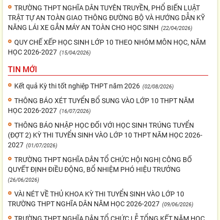
TRƯỜNG THPT NGHĨA DÂN TUYÊN TRUYỀN, PHỔ BIẾN LUẬT
TRẬT TỰ AN TOÀN GIAO THÔNG ĐƯỜNG BỘ VÀ HƯỚNG DẪN KỸ
NĂNG LÁI XE GẮN MÁY AN TOÀN CHO HỌC SINH
(22/04/2026)
QUY CHẾ XẾP HỌC SINH LỚP 10 THEO NHÓM MÔN HỌC, NĂM
HỌC 2026-2027
(15/04/2026)
TIN MỚI
Kết quả Kỳ thi tốt nghiệp THPT năm 2026
(02/08/2026)
THÔNG BÁO XÉT TUYỂN BỔ SUNG VÀO LỚP 10 THPT NĂM
HỌC 2026-2027
(16/07/2026)
THÔNG BÁO NHẬP HỌC ĐỐI VỚI HỌC SINH TRÚNG TUYỂN
(ĐỢT 2) KỲ THI TUYỂN SINH VÀO LỚP 10 THPT NĂM HỌC 2026-
2027
(01/07/2026)
TRƯỜNG THPT NGHĨA DÂN TỔ CHỨC HỘI NGHỊ CÔNG BỐ
QUYẾT ĐỊNH ĐIỀU ĐỘNG, BỔ NHIỆM PHÓ HIỆU TRƯỞNG
(26/06/2026)
VÀI NÉT VỀ THỦ KHOA KỲ THI TUYỂN SINH VÀO LỚP 10
TRƯỜNG THPT NGHĨA DÂN NĂM HỌC 2026-2027
(09/06/2026)
TRƯỜNG THPT NGHĨA DÂN TỔ CHỨC LỄ TỔNG KẾT NĂM HỌC