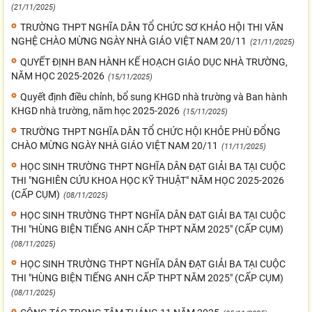
(21/11/2025)
TRƯỜNG THPT NGHĨA DÂN TỔ CHỨC SƠ KHẢO HỘI THI VĂN
NGHỆ CHÀO MỪNG NGÀY NHÀ GIÁO VIỆT NAM 20/11
(21/11/2025)
QUYẾT ĐỊNH BAN HÀNH KẾ HOẠCH GIÁO DỤC NHÀ TRƯỜNG,
NĂM HỌC 2025-2026
(15/11/2025)
Quyết định điều chỉnh, bổ sung KHGD nhà trường và Ban hành
KHGD nhà trường, năm học 2025-2026
(15/11/2025)
TRƯỜNG THPT NGHĨA DÂN TỔ CHỨC HỘI KHỎE PHÙ ĐỔNG
CHÀO MỪNG NGÀY NHÀ GIÁO VIỆT NAM 20/11
(11/11/2025)
HỌC SINH TRƯỜNG THPT NGHĨA DÂN ĐẠT GIẢI BA TẠI CUỘC
THI "NGHIÊN CỨU KHOA HỌC KỸ THUẬT" NĂM HỌC 2025-2026
(CẤP CỤM)
(08/11/2025)
HỌC SINH TRƯỜNG THPT NGHĨA DÂN ĐẠT GIẢI BA TẠI CUỘC
THI "HÙNG BIỆN TIẾNG ANH CẤP THPT NĂM 2025" (CẤP CỤM)
(08/11/2025)
HỌC SINH TRƯỜNG THPT NGHĨA DÂN ĐẠT GIẢI BA TẠI CUỘC
THI "HÙNG BIỆN TIẾNG ANH CẤP THPT NĂM 2025" (CẤP CỤM)
(08/11/2025)