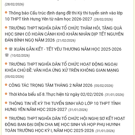
(28/02/2026)
Thông báo Cấu trúc định dạng đề thi Kỳ thi tuyển sinh vào lớp
10 THPT tỉnh Hưng Yên từ năm học 2026-2027
(28/02/2026)
TRƯỜNG THPT NGHĨA DÂN TỔ CHỨC THĂM HỎI, TẶNG QUÀ
HỌC SINH CÓ HOÀN CẢNH KHÓ KHĂN NHÂN DỊP TẾT NGUYÊN
ĐÁN BÍNH NGỌ NĂM 2026
(21/02/2026)
🌸 XUÂN GẮN KẾT - TẾT YÊU THƯƠNG NĂM HỌC 2025-2026
🌸
(10/02/2026)
TRƯỜNG THPT NGHĨA DÂN TỔ CHỨC HOẠT ĐỘNG NGOẠI
KHÓA CHỦ ĐỀ: VĂN HÓA ỨNG XỬ TRÊN KHÔNG GIAN MẠNG
(05/02/2026)
CÔNG TÁC TRỌNG TÂM THÁNG 2 NĂM 2026
(05/02/2026)
Thời khóa biểu số 8.Thực hiện từ ngày 02/02/2026
(31/01/2026)
THÔNG TIN VỀ KỲ THI TUYỂN SINH VÀO LỚP 10 THPT TỈNH
HƯNG YÊN NĂM HỌC 2026-2027
(31/01/2026)
TRƯỜNG THPT NGHĨA DÂN TỔ CHỨC HỘI NGHỊ SƠ KẾT HOẠT
ĐỘNG BAN ĐẠI DIỆN CHA MẸ HỌC SINH VÀ HỌP PHỤ HUYNH
TOÀN TRƯỜNG HỌC KỲ I, NĂM HỌC 2025-2026
(31/01/2026)