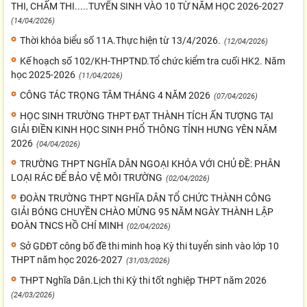
THI, CHẤM THI.....TUYỂN SINH VÀO 10 TỪ NĂM HỌC 2026-2027
(14/04/2026)
Thời khóa biểu số 11A.Thực hiện từ 13/4/2026.
(12/04/2026)
Kế hoạch số 102/KH-THPTND.Tổ chức kiểm tra cuối HK2. Năm
học 2025-2026
(11/04/2026)
CÔNG TÁC TRỌNG TÂM THÁNG 4 NĂM 2026
(07/04/2026)
HỌC SINH TRƯỜNG THPT ĐẠT THÀNH TÍCH ẤN TƯỢNG TẠI
GIẢI ĐIỀN KINH HỌC SINH PHỔ THÔNG TỈNH HƯNG YÊN NĂM
2026
(04/04/2026)
TRƯỜNG THPT NGHĨA DÂN NGOẠI KHÓA VỚI CHỦ ĐỀ: PHÂN
LOẠI RÁC ĐỂ BẢO VỆ MÔI TRƯỜNG
(02/04/2026)
ĐOÀN TRƯỜNG THPT NGHĨA DÂN TỔ CHỨC THÀNH CÔNG
GIẢI BÓNG CHUYỀN CHÀO MỪNG 95 NĂM NGÀY THÀNH LẬP
ĐOÀN TNCS HỒ CHÍ MINH
(02/04/2026)
Sở GDĐT công bố đề thi minh hoạ Kỳ thi tuyển sinh vào lớp 10
THPT năm học 2026-2027
(31/03/2026)
THPT Nghĩa Dân.Lịch thi Kỳ thi tốt nghiệp THPT năm 2026
(24/03/2026)