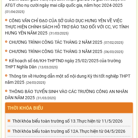
ATGT cho nụ cười ngày mai cấp quốc gia, năm học 2024-2025
(01/04/2025)
CÔNG VĂN CHỈ ĐẠO CỦA SỞ GIÁO DỤC HƯNG YÊN VỀ VIỆC
THỰC HIỆN CHÍNH SÁCH HỖ TRỢ ĐÀO TẠO ĐỐI VỚI CC, VC TỈNH
HƯNG YÊN NĂM 2025
(31/03/2025)
CHƯƠNG TRÌNH CÔNG TÁC THÁNG 2 NĂM 2025
(07/02/2025)
CHƯƠNG TRÌNH CÔNG TÁC THÁNG 3 NĂM 2025
(06/03/2025)
Kế hoạch số 66/KH-THPTND ngày 25/02/2025 của trường
THPT Nghĩa Dân
(13/03/2025)
Thông tin về Hướng dẫn một số nội dung Kỳ thi tốt nghiệp THPT
năm 2025
(24/03/2025)
THÔNG BÁO TUYỂN SINH VÀO CÁC TRƯỜNG CÔNG AN NHÂN
DÂN NĂM 2025
(31/03/2025)
THỜI KHÓA BIỂU
Thời khóa biểu toàn trường số 13.Thực hiện từ 11/5/2026
Thời khóa biểu toàn trường số 12A.Thực hiện từ 04/5/2026