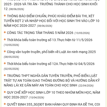
2025 - 2026 VÀ TRI ÂN - TRƯỞNG THÀNH CHO HỌC SINH KHỐI
12
(08/06/2026)
THÔNG BÁO ĐIỂM CHUẨN, PHÚC KHẢO ĐIỂM BÀI THI, XÉT
TUYỂN ĐỢT 2 VÀ NHẬP HỌC ĐỐI VỚI HỌC SINH THI VÀO LỚP 10
NĂM HỌC 2026-2027
(08/06/2026)
CÔNG TÁC TRỌNG TÂM THÁNG 5 NĂM 2026
(13/05/2026)
Thời khóa biểu toàn trường số 13.Thực hiện từ 11/5/2026
(10/05/2026)
Công văn tuyên truyền, phổ biến về Luật An ninh mạng 2025
(08/05/2026)
Thời khóa biểu toàn trường số 12A.Thực hiện từ 04/5/2026
(02/05/2026)
TRƯỜNG THPT NGHĨA DÂN TUYÊN TRUYỀN, PHỔ BIẾN LUẬT
TRẬT TỰ AN TOÀN GIAO THÔNG ĐƯỜNG BỘ VÀ HƯỚNG DẪN KỸ
NĂNG LÁI XE GẮN MÁY AN TOÀN CHO HỌC SINH
(22/04/2026)
QUY CHẾ XẾP HỌC SINH LỚP 10 THEO NHÓM MÔN HỌC, NĂM
HỌC 2026-2027
(15/04/2026)
QUYẾT ĐỊNH 355_SGDĐT BAN HÀNH QUY ĐỊNH RA ĐỀ THI, COI