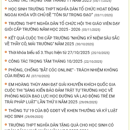
CÔNG TÁC TRỌNG TÂM THÁNG 11 NĂM 2025
(05/11/2025)
HỌC SINH TRƯỜNG THPT NGHĨA DÂN TỔ CHỨC HOẠT ĐỘNG
NGOẠI KHÓA VỚI CHỦ ĐỀ “TÔN SƯ TRỌNG ĐẠO”
(03/11/2025)
TRƯỜNG THPT NGHĨA DÂN TỔ CHỨC HỘI THI GIÁO VIÊN DẠY
GIỎI CẤP TRƯỜNG NĂM HỌC 2025 - 2026
(03/11/2025)
KẾT QUẢ CUỘC THI CẤP TRƯỜNG "NHỮNG KỶ NIỆM SÂU SẮC
VỀ THẦY CÔ, MÁI TRƯỜNG" NĂM 2025
(30/10/2025)
Thời khóa biểu số 3.Thực hiện từ 27/10/2025
(25/10/2025)
CÔNG TÁC TRỌNG TÂM THÁNG 10/2025
(22/10/2025)
PHÒNG, CHỐNG "BẮT CÓC ONLINE" - TRÁCH NHIỆM KHÔNG
CỦA RIÊNG AI
(07/10/2025)
EM HOÀNG THÙY ANH ĐẠT GIẢI KHUYẾN KHÍCH QUỐC GIA
CUỘC THI "SÁNG KIẾN BẢO ĐẢM TRẬT TỰ TRƯỜNG HỌC VỀ
PHÒNG NGỪA BẠO LỰC HỌC ĐƯỜNG VÀ LAO ĐỘNG TRẺ EM
TRÁI PHÁP LUẬT" LẦN THỨ II NĂM 2025
(29/09/2025)
THÔNG TƯ 19 CỦA BỘ GDĐT VỀ KHEN THƯỞNG VÀ KỶ LUẬT
HỌC SINH
(29/09/2025)
TRƯỜNG THPT NGHĨA DÂN TẶNG QUÀ CHO HỌC SINH CÓ