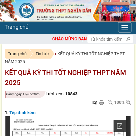
Toggl
navig
CHÀO MỪNG BẠN ĐẾN VỚI CỔNG THÔNG TIN ĐIỆN T
Trang chủ
Tin tức
KẾT QUẢ KỲ THI TỐT NGHIỆP THPT
NĂM 2025
KẾT QUẢ KỲ THI TỐT NGHIỆP THPT NĂM
2025
Lượt xem:
10843
Đăng ngày 17/07/2025
100%
1.
Tệp đính kèm