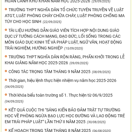
HOÀN CẢNH KHÓ KHĂN NĂM HỌC 2025-2026
(29/09/2025)
TRƯỜNG THPT NGHĨA DÂN TỔ CHỨC TUYÊN TRUYỀN VỀ LUẬT
ATGT, LUẬT PHÒNG CHÁY CHỮA CHÁY, LUẬT PHÒNG CHỐNG MA
TÚY CHO HỌC SINH
(22/09/2025)
TÀI LIỆU HƯỚNG DẪN GIÁO VIÊN TÍCH HỢP NỘI DUNG GIÁO
DỤC LÝ TƯỞNG CÁCH MẠNG, ĐẠO ĐỨC, LỐI SỐNG TRONG CÁC
MÔN GIÁO DỤC KINH TẾ VÀ PHÁP LUẬT, NGỮ VĂN, HOẠT ĐỘNG
TRẢI NGHIỆM, HƯỚNG NGHIỆP
(15/09/2025)
TRƯỜNG THPT NGHĨA DÂN RỘN RÀNG, PHẤN KHỞI TRONG LỄ
KHAI GIẢNG NĂM HỌC 2025-2026
(09/09/2025)
CÔNG TÁC TRỌNG TÂM THÁNG 9 NĂM 2025
(08/09/2025)
Thời gian, hiệu lệnh thực hiện nhiệm vụ năm học 2025-2026
(04/09/2025)
Thời khóa biểu toàn trường số 1. Thực hiện từ 06/9/2025
(04/09/2025)
KẾT QUẢ CUỘC THI "SÁNG KIẾN BẢO ĐẢM TRẬT TỰ TRƯỜNG
HỌC VỀ PHÒNG NGỪA BẠO LỰC HỌC ĐƯỜNG VÀ LAO ĐỘNG TRẺ
EM TRÁI PHÁP LUẬT" LẦN THỨ II NĂM 2025
(30/08/2025)
KẾ HOẠCH TRỌNG TÂM THÁNG 8 NĂM 2025
(06/08/2025)