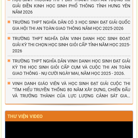
GIẢI ĐIỀN KINH HỌC SINH PHỔ THÔNG TỈNH HƯNG YÊN
NĂM 2026
TRƯỜNG THPT NGHĨA DÂN CÓ 3 HỌC SINH ĐẠT GIẢI QUỐC
GIA HỘI THI AN TOÀN GIAO THÔNG NĂM HỌC 2025-2026
TRƯỜNG THPT NGHĨA DÂN VINH DANH HỌC SINH ĐOẠT
GIẢI KỲ THI CHỌN HỌC SINH GIỎI CẤP TỈNH NĂM HỌC 2025-
2026
TRƯỜNG THPT NGHĨA DÂN VINH DANH HỌC SINH ĐẠT GIẢI
KỲ THI HỌC SINH GIỎI CẤP CỤM VÀ CUỘC THI AN TOÀN
GIAO THÔNG - NỤ CƯỜI NGÀY MAI, NĂM HỌC 2025 - 2026.
VINH DANH GIÁO VIÊN VÀ HỌC SINH ĐẠT GIẢI CUỘC THI
“TÌM HIỂU TRUYỀN THỐNG 80 NĂM XÂY DỰNG, CHIẾN ĐẤU
VÀ TRƯỞNG THÀNH CỦA LỰC LƯỢNG CẢNH SÁT GIAO
THÔNG”
THƯ VIỆN VIDEO