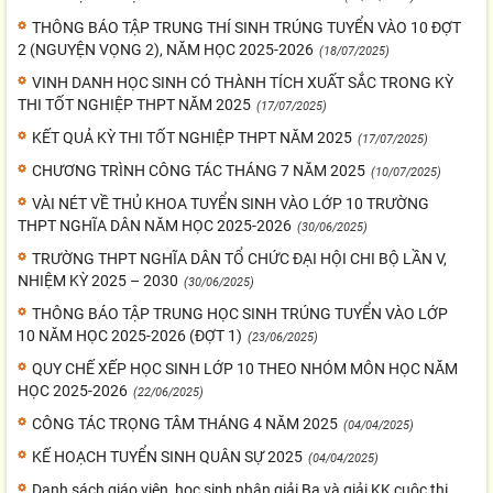
THÔNG BÁO TẬP TRUNG THÍ SINH TRÚNG TUYỂN VÀO 10 ĐỢT
2 (NGUYỆN VỌNG 2), NĂM HỌC 2025-2026
(18/07/2025)
VINH DANH HỌC SINH CÓ THÀNH TÍCH XUẤT SẮC TRONG KỲ
THI TỐT NGHIỆP THPT NĂM 2025
(17/07/2025)
KẾT QUẢ KỲ THI TỐT NGHIỆP THPT NĂM 2025
(17/07/2025)
CHƯƠNG TRÌNH CÔNG TÁC THÁNG 7 NĂM 2025
(10/07/2025)
VÀI NÉT VỀ THỦ KHOA TUYỂN SINH VÀO LỚP 10 TRƯỜNG
THPT NGHĨA DÂN NĂM HỌC 2025-2026
(30/06/2025)
TRƯỜNG THPT NGHĨA DÂN TỔ CHỨC ĐẠI HỘI CHI BỘ LẦN V,
NHIỆM KỲ 2025 – 2030
(30/06/2025)
THÔNG BÁO TẬP TRUNG HỌC SINH TRÚNG TUYỂN VÀO LỚP
10 NĂM HỌC 2025-2026 (ĐỢT 1)
(23/06/2025)
QUY CHẾ XẾP HỌC SINH LỚP 10 THEO NHÓM MÔN HỌC NĂM
HỌC 2025-2026
(22/06/2025)
CÔNG TÁC TRỌNG TÂM THÁNG 4 NĂM 2025
(04/04/2025)
KẾ HOẠCH TUYỂN SINH QUÂN SỰ 2025
(04/04/2025)
Danh sách giáo viên, học sinh nhận giải Ba và giải KK cuộc thi