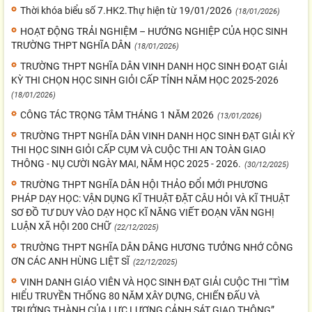
Thời khóa biểu số 7.HK2.Thự hiện từ 19/01/2026
(18/01/2026)
HOẠT ĐỘNG TRẢI NGHIỆM – HƯỚNG NGHIỆP CỦA HỌC SINH
TRƯỜNG THPT NGHĨA DÂN
(18/01/2026)
TRƯỜNG THPT NGHĨA DÂN VINH DANH HỌC SINH ĐOẠT GIẢI
KỲ THI CHỌN HỌC SINH GIỎI CẤP TỈNH NĂM HỌC 2025-2026
(18/01/2026)
CÔNG TÁC TRỌNG TÂM THÁNG 1 NĂM 2026
(13/01/2026)
TRƯỜNG THPT NGHĨA DÂN VINH DANH HỌC SINH ĐẠT GIẢI KỲ
THI HỌC SINH GIỎI CẤP CỤM VÀ CUỘC THI AN TOÀN GIAO
THÔNG - NỤ CƯỜI NGÀY MAI, NĂM HỌC 2025 - 2026.
(30/12/2025)
TRƯỜNG THPT NGHĨA DÂN HỘI THẢO ĐỔI MỚI PHƯƠNG
PHÁP DẠY HỌC: VẬN DỤNG KĨ THUẬT ĐẶT CÂU HỎI VÀ KĨ THUẬT
SƠ ĐỒ TƯ DUY VÀO DẠY HỌC KĨ NĂNG VIẾT ĐOẠN VĂN NGHỊ
LUẬN XÃ HỘI 200 CHỮ
(22/12/2025)
TRƯỜNG THPT NGHĨA DÂN DÂNG HƯƠNG TƯỞNG NHỚ CÔNG
ƠN CÁC ANH HÙNG LIỆT SĨ
(22/12/2025)
VINH DANH GIÁO VIÊN VÀ HỌC SINH ĐẠT GIẢI CUỘC THI “TÌM
HIỂU TRUYỀN THỐNG 80 NĂM XÂY DỰNG, CHIẾN ĐẤU VÀ
TRƯỞNG THÀNH CỦA LỰC LƯỢNG CẢNH SÁT GIAO THÔNG”