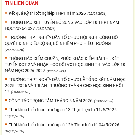
TIN LIÊN QUAN
Kết quả Kỳ thi tốt nghiệp THPT năm 2026
(02/08/2026)
THÔNG BÁO XÉT TUYỂN BỔ SUNG VÀO LỚP 10 THPT NĂM
HỌC 2026-2027
(16/07/2026)
TRƯỜNG THPT NGHĨA DÂN TỔ CHỨC HỘI NGHỊ CÔNG BỐ
QUYẾT ĐỊNH ĐIỀU ĐỘNG, BỔ NHIỆM PHÓ HIỆU TRƯỞNG
(26/06/2026)
THÔNG BÁO ĐIỂM CHUẨN, PHÚC KHẢO ĐIỂM BÀI THI, XÉT
TUYỂN ĐỢT 2 VÀ NHẬP HỌC ĐỐI VỚI HỌC SINH THI VÀO LỚP 10
NĂM HỌC 2026-2027
(08/06/2026)
TRƯỜNG THPT NGHĨA DÂN TỔ CHỨC LỄ TỔNG KẾT NĂM HỌC
2025 - 2026 VÀ TRI ÂN - TRƯỞNG THÀNH CHO HỌC SINH KHỐI
12
(08/06/2026)
CÔNG TÁC TRỌNG TÂM THÁNG 5 NĂM 2026
(13/05/2026)
Thời khóa biểu toàn trường số 13.Thực hiện từ 11/5/2026
(10/05/2026)
Thời khóa biểu toàn trường số 12A.Thực hiện từ 04/5/2026
(02/05/2026)