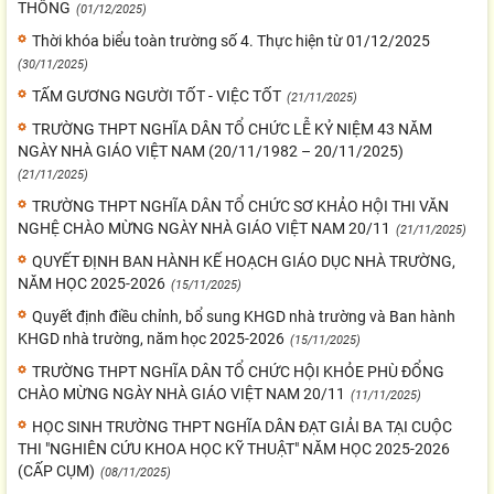
THÔNG
(01/12/2025)
Thời khóa biểu toàn trường số 4. Thực hiện từ 01/12/2025
(30/11/2025)
TẤM GƯƠNG NGƯỜI TỐT - VIỆC TỐT
(21/11/2025)
TRƯỜNG THPT NGHĨA DÂN TỔ CHỨC LỄ KỶ NIỆM 43 NĂM
NGÀY NHÀ GIÁO VIỆT NAM (20/11/1982 – 20/11/2025)
(21/11/2025)
TRƯỜNG THPT NGHĨA DÂN TỔ CHỨC SƠ KHẢO HỘI THI VĂN
NGHỆ CHÀO MỪNG NGÀY NHÀ GIÁO VIỆT NAM 20/11
(21/11/2025)
QUYẾT ĐỊNH BAN HÀNH KẾ HOẠCH GIÁO DỤC NHÀ TRƯỜNG,
NĂM HỌC 2025-2026
(15/11/2025)
Quyết định điều chỉnh, bổ sung KHGD nhà trường và Ban hành
KHGD nhà trường, năm học 2025-2026
(15/11/2025)
TRƯỜNG THPT NGHĨA DÂN TỔ CHỨC HỘI KHỎE PHÙ ĐỔNG
CHÀO MỪNG NGÀY NHÀ GIÁO VIỆT NAM 20/11
(11/11/2025)
HỌC SINH TRƯỜNG THPT NGHĨA DÂN ĐẠT GIẢI BA TẠI CUỘC
THI "NGHIÊN CỨU KHOA HỌC KỸ THUẬT" NĂM HỌC 2025-2026
(CẤP CỤM)
(08/11/2025)