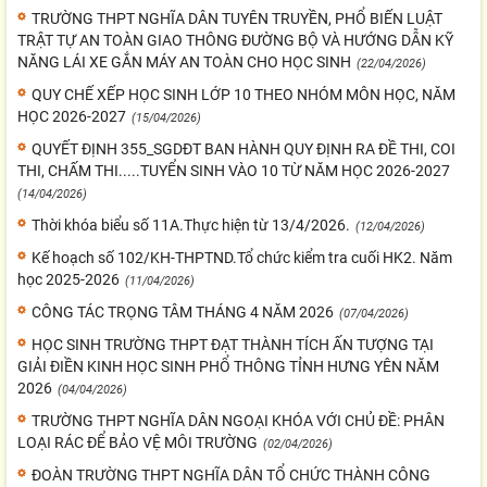
TRƯỜNG THPT NGHĨA DÂN TUYÊN TRUYỀN, PHỔ BIẾN LUẬT
TRẬT TỰ AN TOÀN GIAO THÔNG ĐƯỜNG BỘ VÀ HƯỚNG DẪN KỸ
NĂNG LÁI XE GẮN MÁY AN TOÀN CHO HỌC SINH
(22/04/2026)
QUY CHẾ XẾP HỌC SINH LỚP 10 THEO NHÓM MÔN HỌC, NĂM
HỌC 2026-2027
(15/04/2026)
QUYẾT ĐỊNH 355_SGDĐT BAN HÀNH QUY ĐỊNH RA ĐỀ THI, COI
THI, CHẤM THI.....TUYỂN SINH VÀO 10 TỪ NĂM HỌC 2026-2027
(14/04/2026)
Thời khóa biểu số 11A.Thực hiện từ 13/4/2026.
(12/04/2026)
Kế hoạch số 102/KH-THPTND.Tổ chức kiểm tra cuối HK2. Năm
học 2025-2026
(11/04/2026)
CÔNG TÁC TRỌNG TÂM THÁNG 4 NĂM 2026
(07/04/2026)
HỌC SINH TRƯỜNG THPT ĐẠT THÀNH TÍCH ẤN TƯỢNG TẠI
GIẢI ĐIỀN KINH HỌC SINH PHỔ THÔNG TỈNH HƯNG YÊN NĂM
2026
(04/04/2026)
TRƯỜNG THPT NGHĨA DÂN NGOẠI KHÓA VỚI CHỦ ĐỀ: PHÂN
LOẠI RÁC ĐỂ BẢO VỆ MÔI TRƯỜNG
(02/04/2026)
ĐOÀN TRƯỜNG THPT NGHĨA DÂN TỔ CHỨC THÀNH CÔNG