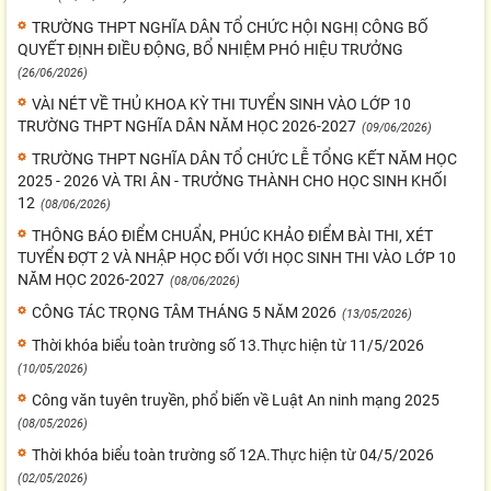
TRƯỜNG THPT NGHĨA DÂN TỔ CHỨC HỘI NGHỊ CÔNG BỐ
QUYẾT ĐỊNH ĐIỀU ĐỘNG, BỔ NHIỆM PHÓ HIỆU TRƯỞNG
(26/06/2026)
VÀI NÉT VỀ THỦ KHOA KỲ THI TUYỂN SINH VÀO LỚP 10
TRƯỜNG THPT NGHĨA DÂN NĂM HỌC 2026-2027
(09/06/2026)
TRƯỜNG THPT NGHĨA DÂN TỔ CHỨC LỄ TỔNG KẾT NĂM HỌC
2025 - 2026 VÀ TRI ÂN - TRƯỞNG THÀNH CHO HỌC SINH KHỐI
12
(08/06/2026)
THÔNG BÁO ĐIỂM CHUẨN, PHÚC KHẢO ĐIỂM BÀI THI, XÉT
TUYỂN ĐỢT 2 VÀ NHẬP HỌC ĐỐI VỚI HỌC SINH THI VÀO LỚP 10
NĂM HỌC 2026-2027
(08/06/2026)
CÔNG TÁC TRỌNG TÂM THÁNG 5 NĂM 2026
(13/05/2026)
Thời khóa biểu toàn trường số 13.Thực hiện từ 11/5/2026
(10/05/2026)
Công văn tuyên truyền, phổ biến về Luật An ninh mạng 2025
(08/05/2026)
Thời khóa biểu toàn trường số 12A.Thực hiện từ 04/5/2026
(02/05/2026)