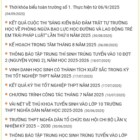
Thời khóa biểu toàn trường số 1. Thực hiện từ 06/9/2025
(04/09/2025)
KẾT QUẢ CUỘC THI "SÁNG KIẾN BẢO ĐẢM TRẬT TỰ TRƯỜNG
HỌC VỀ PHÒNG NGỪA BẠO LỰC HỌC ĐƯỜNG VÀ LAO ĐỘNG TRẺ
EM TRÁI PHÁP LUẬT" LẦN THỨ II NĂM 2025
(30/08/2025)
KẾ HOẠCH TRỌNG TÂM THÁNG 8 NĂM 2025
(06/08/2025)
THÔNG BÁO TẬP TRUNG THÍ SINH TRÚNG TUYỂN VÀO 10 ĐỢT
2 (NGUYỆN VỌNG 2), NĂM HỌC 2025-2026
(18/07/2025)
VINH DANH HỌC SINH CÓ THÀNH TÍCH XUẤT SẮC TRONG KỲ
THI TỐT NGHIỆP THPT NĂM 2025
(17/07/2025)
KẾT QUẢ KỲ THI TỐT NGHIỆP THPT NĂM 2025
(17/07/2025)
CHƯƠNG TRÌNH CÔNG TÁC THÁNG 7 NĂM 2025
(10/07/2025)
VÀI NÉT VỀ THỦ KHOA TUYỂN SINH VÀO LỚP 10 TRƯỜNG
THPT NGHĨA DÂN NĂM HỌC 2025-2026
(30/06/2025)
TRƯỜNG THPT NGHĨA DÂN TỔ CHỨC ĐẠI HỘI CHI BỘ LẦN V,
NHIỆM KỲ 2025 – 2030
(30/06/2025)
THÔNG BÁO TẬP TRUNG HỌC SINH TRÚNG TUYỂN VÀO LỚP