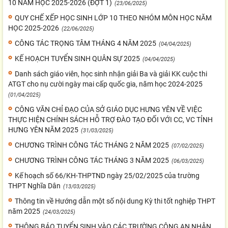
10 NĂM HỌC 2025-2026 (ĐỢT 1)
(23/06/2025)
QUY CHẾ XẾP HỌC SINH LỚP 10 THEO NHÓM MÔN HỌC NĂM
HỌC 2025-2026
(22/06/2025)
CÔNG TÁC TRỌNG TÂM THÁNG 4 NĂM 2025
(04/04/2025)
KẾ HOẠCH TUYỂN SINH QUÂN SỰ 2025
(04/04/2025)
Danh sách giáo viên, học sinh nhận giải Ba và giải KK cuộc thi
ATGT cho nụ cười ngày mai cấp quốc gia, năm học 2024-2025
(01/04/2025)
CÔNG VĂN CHỈ ĐẠO CỦA SỞ GIÁO DỤC HƯNG YÊN VỀ VIỆC
THỰC HIỆN CHÍNH SÁCH HỖ TRỢ ĐÀO TẠO ĐỐI VỚI CC, VC TỈNH
HƯNG YÊN NĂM 2025
(31/03/2025)
CHƯƠNG TRÌNH CÔNG TÁC THÁNG 2 NĂM 2025
(07/02/2025)
CHƯƠNG TRÌNH CÔNG TÁC THÁNG 3 NĂM 2025
(06/03/2025)
Kế hoạch số 66/KH-THPTND ngày 25/02/2025 của trường
THPT Nghĩa Dân
(13/03/2025)
Thông tin về Hướng dẫn một số nội dung Kỳ thi tốt nghiệp THPT
năm 2025
(24/03/2025)
THÔNG BÁO TUYỂN SINH VÀO CÁC TRƯỜNG CÔNG AN NHÂN