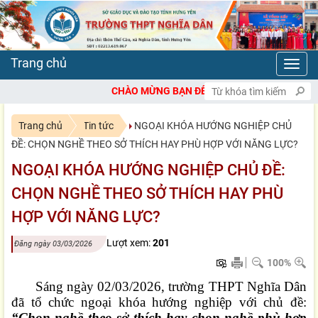
Toggl
navig
CHÀO MỪNG BẠN ĐẾN VỚI CỔNG THÔNG TIN ĐIỆN TỬ TRƯỜN
Trang chủ
Tin tức
NGOẠI KHÓA HƯỚNG NGHIỆP CHỦ
ĐỀ: CHỌN NGHỀ THEO SỞ THÍCH HAY PHÙ HỢP VỚI NĂNG LỰC?
NGOẠI KHÓA HƯỚNG NGHIỆP CHỦ ĐỀ:
CHỌN NGHỀ THEO SỞ THÍCH HAY PHÙ
HỢP VỚI NĂNG LỰC?
Lượt xem:
201
Đăng ngày 03/03/2026
100%
Sáng ngày 02/03/2026, trường THPT Nghĩa Dân
đã tổ chức ngoại khóa hướng nghiệp với chủ đề:
“Chọn nghề theo sở thích hay chọn nghề phù hợp