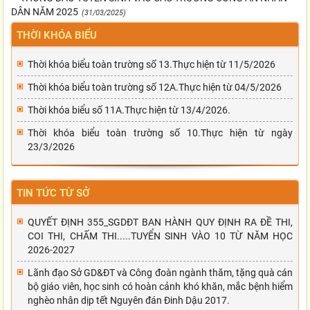
DÂN NĂM 2025
(31/03/2025)
THỜI KHÓA BIỂU
Thời khóa biểu toàn trường số 13.Thực hiện từ 11/5/2026
Thời khóa biểu toàn trường số 12A.Thực hiện từ 04/5/2026
Thời khóa biểu số 11A.Thực hiện từ 13/4/2026.
Thời khóa biểu toàn trường số 10.Thực hiện từ ngày
23/3/2026
TIN TỨC TỪ SỞ
QUYẾT ĐỊNH 355_SGDĐT BAN HÀNH QUY ĐỊNH RA ĐỀ THI,
COI THI, CHẤM THI.....TUYỂN SINH VÀO 10 TỪ NĂM HỌC
2026-2027
Lãnh đạo Sở GD&ĐT và Công đoàn ngành thăm, tặng quà cán
bộ giáo viên, học sinh có hoàn cảnh khó khăn, mắc bệnh hiểm
nghèo nhân dịp tết Nguyên đán Đinh Dậu 2017.