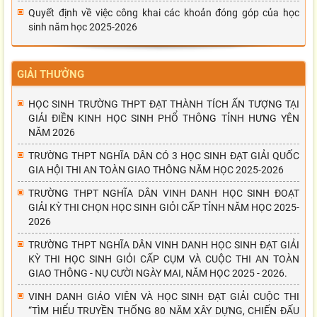
Quyết định về việc công khai các khoản đóng góp của học
sinh năm học 2025-2026
GIẢI THƯỞNG
HỌC SINH TRƯỜNG THPT ĐẠT THÀNH TÍCH ẤN TƯỢNG TẠI
GIẢI ĐIỀN KINH HỌC SINH PHỔ THÔNG TỈNH HƯNG YÊN
NĂM 2026
TRƯỜNG THPT NGHĨA DÂN CÓ 3 HỌC SINH ĐẠT GIẢI QUỐC
GIA HỘI THI AN TOÀN GIAO THÔNG NĂM HỌC 2025-2026
TRƯỜNG THPT NGHĨA DÂN VINH DANH HỌC SINH ĐOẠT
GIẢI KỲ THI CHỌN HỌC SINH GIỎI CẤP TỈNH NĂM HỌC 2025-
2026
TRƯỜNG THPT NGHĨA DÂN VINH DANH HỌC SINH ĐẠT GIẢI
KỲ THI HỌC SINH GIỎI CẤP CỤM VÀ CUỘC THI AN TOÀN
GIAO THÔNG - NỤ CƯỜI NGÀY MAI, NĂM HỌC 2025 - 2026.
VINH DANH GIÁO VIÊN VÀ HỌC SINH ĐẠT GIẢI CUỘC THI
“TÌM HIỂU TRUYỀN THỐNG 80 NĂM XÂY DỰNG, CHIẾN ĐẤU