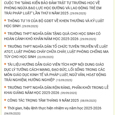
CUỘC THI "SÁNG KIẾN BẢO ĐẢM TRẬT TỰ TRƯỜNG HỌC VỀ
PHÒNG NGỪA BẠO LỰC HỌC ĐƯỜNG VÀ LAO ĐỘNG TRẺ EM
TRÁI PHÁP LUẬT" LẦN THỨ II NĂM 2025
(29/09/2025)
THÔNG TƯ 19 CỦA BỘ GDĐT VỀ KHEN THƯỞNG VÀ KỶ LUẬT
HỌC SINH
(29/09/2025)
TRƯỜNG THPT NGHĨA DÂN TẶNG QUÀ CHO HỌC SINH CÓ
HOÀN CẢNH KHÓ KHĂN NĂM HỌC 2025-2026
(29/09/2025)
TRƯỜNG THPT NGHĨA DÂN TỔ CHỨC TUYÊN TRUYỀN VỀ LUẬT
ATGT, LUẬT PHÒNG CHÁY CHỮA CHÁY, LUẬT PHÒNG CHỐNG MA
TÚY CHO HỌC SINH
(22/09/2025)
TÀI LIỆU HƯỚNG DẪN GIÁO VIÊN TÍCH HỢP NỘI DUNG GIÁO
DỤC LÝ TƯỞNG CÁCH MẠNG, ĐẠO ĐỨC, LỐI SỐNG TRONG CÁC
MÔN GIÁO DỤC KINH TẾ VÀ PHÁP LUẬT, NGỮ VĂN, HOẠT ĐỘNG
TRẢI NGHIỆM, HƯỚNG NGHIỆP
(15/09/2025)
TRƯỜNG THPT NGHĨA DÂN RỘN RÀNG, PHẤN KHỞI TRONG LỄ
KHAI GIẢNG NĂM HỌC 2025-2026
(09/09/2025)
CÔNG TÁC TRỌNG TÂM THÁNG 9 NĂM 2025
(08/09/2025)
Thời gian, hiệu lệnh thực hiện nhiệm vụ năm học 2025-2026
(04/09/2025)