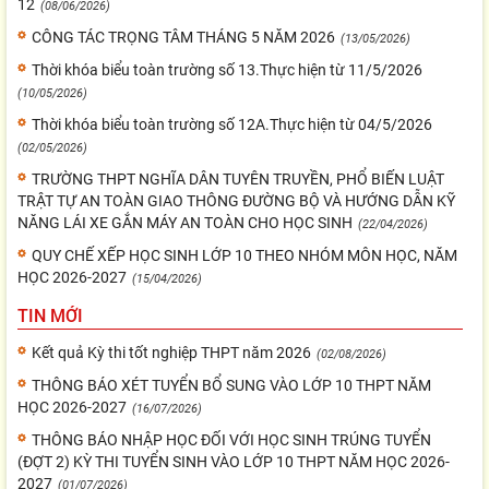
12
(08/06/2026)
CÔNG TÁC TRỌNG TÂM THÁNG 5 NĂM 2026
(13/05/2026)
Thời khóa biểu toàn trường số 13.Thực hiện từ 11/5/2026
(10/05/2026)
Thời khóa biểu toàn trường số 12A.Thực hiện từ 04/5/2026
(02/05/2026)
TRƯỜNG THPT NGHĨA DÂN TUYÊN TRUYỀN, PHỔ BIẾN LUẬT
TRẬT TỰ AN TOÀN GIAO THÔNG ĐƯỜNG BỘ VÀ HƯỚNG DẪN KỸ
NĂNG LÁI XE GẮN MÁY AN TOÀN CHO HỌC SINH
(22/04/2026)
QUY CHẾ XẾP HỌC SINH LỚP 10 THEO NHÓM MÔN HỌC, NĂM
HỌC 2026-2027
(15/04/2026)
TIN MỚI
Kết quả Kỳ thi tốt nghiệp THPT năm 2026
(02/08/2026)
THÔNG BÁO XÉT TUYỂN BỔ SUNG VÀO LỚP 10 THPT NĂM
HỌC 2026-2027
(16/07/2026)
THÔNG BÁO NHẬP HỌC ĐỐI VỚI HỌC SINH TRÚNG TUYỂN
(ĐỢT 2) KỲ THI TUYỂN SINH VÀO LỚP 10 THPT NĂM HỌC 2026-
2027
(01/07/2026)