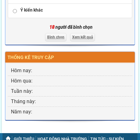
Ý kiến khác
18
người đã bình chọn
Bình chọn
Xem kết quả
THỐNG KÊ TRUY CẬP
Hôm nay:
Hôm qua:
Tuần này:
Tháng này:
Năm nay:
GIỚI THIỆU
HOẠT ĐỘNG NHÀ TRƯỜNG
TIN TỨC - SỰ KIỆN