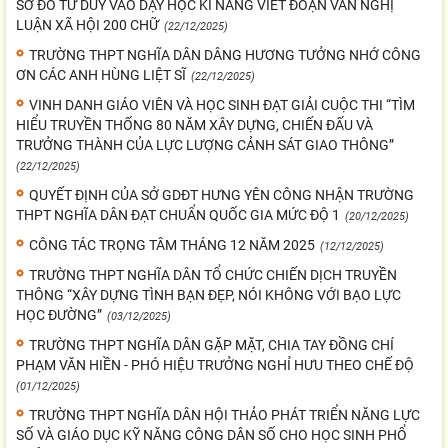
SƠ ĐỒ TƯ DUY VÀO DẠY HỌC KĨ NĂNG VIẾT ĐOẠN VĂN NGHỊ
LUẬN XÃ HỘI 200 CHỮ
(22/12/2025)
TRƯỜNG THPT NGHĨA DÂN DÂNG HƯƠNG TƯỞNG NHỚ CÔNG
ƠN CÁC ANH HÙNG LIỆT SĨ
(22/12/2025)
VINH DANH GIÁO VIÊN VÀ HỌC SINH ĐẠT GIẢI CUỘC THI “TÌM
HIỂU TRUYỀN THỐNG 80 NĂM XÂY DỰNG, CHIẾN ĐẤU VÀ
TRƯỞNG THÀNH CỦA LỰC LƯỢNG CẢNH SÁT GIAO THÔNG”
(22/12/2025)
QUYẾT ĐỊNH CỦA SỞ GDĐT HƯNG YÊN CÔNG NHẬN TRƯỜNG
THPT NGHĨA DÂN ĐẠT CHUẨN QUỐC GIA MỨC ĐỘ 1
(20/12/2025)
CÔNG TÁC TRỌNG TÂM THÁNG 12 NĂM 2025
(12/12/2025)
TRƯỜNG THPT NGHĨA DÂN TỔ CHỨC CHIẾN DỊCH TRUYỀN
THÔNG “XÂY DỰNG TÌNH BẠN ĐẸP, NÓI KHÔNG VỚI BẠO LỰC
HỌC ĐƯỜNG”
(03/12/2025)
TRƯỜNG THPT NGHĨA DÂN GẶP MẶT, CHIA TAY ĐỒNG CHÍ
PHẠM VĂN HIỀN - PHÓ HIỆU TRƯỞNG NGHỈ HƯU THEO CHẾ ĐỘ
(01/12/2025)
TRƯỜNG THPT NGHĨA DÂN HỘI THẢO PHÁT TRIỂN NĂNG LỰC
SỐ VÀ GIÁO DỤC KỸ NĂNG CÔNG DÂN SỐ CHO HỌC SINH PHỔ