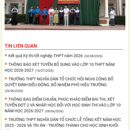
TIN LIÊN QUAN
Kết quả Kỳ thi tốt nghiệp THPT năm 2026
(02/08/2026)
THÔNG BÁO XÉT TUYỂN BỔ SUNG VÀO LỚP 10 THPT NĂM
HỌC 2026-2027
(16/07/2026)
TRƯỜNG THPT NGHĨA DÂN TỔ CHỨC HỘI NGHỊ CÔNG BỐ
QUYẾT ĐỊNH ĐIỀU ĐỘNG, BỔ NHIỆM PHÓ HIỆU TRƯỞNG
(26/06/2026)
THÔNG BÁO ĐIỂM CHUẨN, PHÚC KHẢO ĐIỂM BÀI THI, XÉT
TUYỂN ĐỢT 2 VÀ NHẬP HỌC ĐỐI VỚI HỌC SINH THI VÀO LỚP 10
NĂM HỌC 2026-2027
(08/06/2026)
TRƯỜNG THPT NGHĨA DÂN TỔ CHỨC LỄ TỔNG KẾT NĂM HỌC
2025 - 2026 VÀ TRI ÂN - TRƯỞNG THÀNH CHO HỌC SINH KHỐI