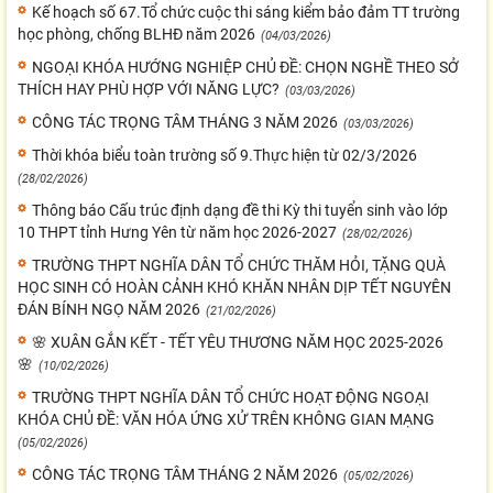
Kế hoạch số 67.Tổ chức cuộc thi sáng kiểm bảo đảm TT trường
học phòng, chống BLHĐ năm 2026
(04/03/2026)
NGOẠI KHÓA HƯỚNG NGHIỆP CHỦ ĐỀ: CHỌN NGHỀ THEO SỞ
THÍCH HAY PHÙ HỢP VỚI NĂNG LỰC?
(03/03/2026)
CÔNG TÁC TRỌNG TÂM THÁNG 3 NĂM 2026
(03/03/2026)
Thời khóa biểu toàn trường số 9.Thực hiện từ 02/3/2026
(28/02/2026)
Thông báo Cấu trúc định dạng đề thi Kỳ thi tuyển sinh vào lớp
10 THPT tỉnh Hưng Yên từ năm học 2026-2027
(28/02/2026)
TRƯỜNG THPT NGHĨA DÂN TỔ CHỨC THĂM HỎI, TẶNG QUÀ
HỌC SINH CÓ HOÀN CẢNH KHÓ KHĂN NHÂN DỊP TẾT NGUYÊN
ĐÁN BÍNH NGỌ NĂM 2026
(21/02/2026)
🌸 XUÂN GẮN KẾT - TẾT YÊU THƯƠNG NĂM HỌC 2025-2026
🌸
(10/02/2026)
TRƯỜNG THPT NGHĨA DÂN TỔ CHỨC HOẠT ĐỘNG NGOẠI
KHÓA CHỦ ĐỀ: VĂN HÓA ỨNG XỬ TRÊN KHÔNG GIAN MẠNG
(05/02/2026)
CÔNG TÁC TRỌNG TÂM THÁNG 2 NĂM 2026
(05/02/2026)