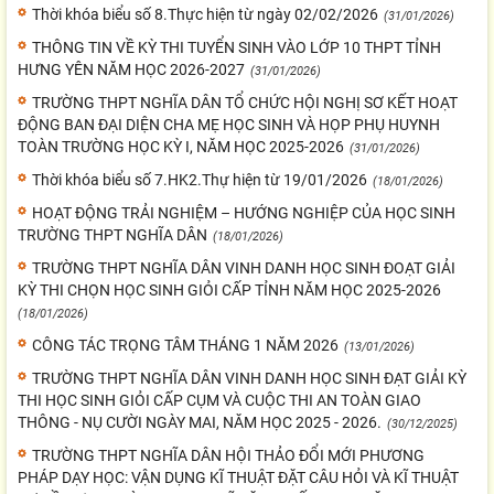
Thời khóa biểu số 8.Thực hiện từ ngày 02/02/2026
(31/01/2026)
THÔNG TIN VỀ KỲ THI TUYỂN SINH VÀO LỚP 10 THPT TỈNH
HƯNG YÊN NĂM HỌC 2026-2027
(31/01/2026)
TRƯỜNG THPT NGHĨA DÂN TỔ CHỨC HỘI NGHỊ SƠ KẾT HOẠT
ĐỘNG BAN ĐẠI DIỆN CHA MẸ HỌC SINH VÀ HỌP PHỤ HUYNH
TOÀN TRƯỜNG HỌC KỲ I, NĂM HỌC 2025-2026
(31/01/2026)
Thời khóa biểu số 7.HK2.Thự hiện từ 19/01/2026
(18/01/2026)
HOẠT ĐỘNG TRẢI NGHIỆM – HƯỚNG NGHIỆP CỦA HỌC SINH
TRƯỜNG THPT NGHĨA DÂN
(18/01/2026)
TRƯỜNG THPT NGHĨA DÂN VINH DANH HỌC SINH ĐOẠT GIẢI
KỲ THI CHỌN HỌC SINH GIỎI CẤP TỈNH NĂM HỌC 2025-2026
(18/01/2026)
CÔNG TÁC TRỌNG TÂM THÁNG 1 NĂM 2026
(13/01/2026)
TRƯỜNG THPT NGHĨA DÂN VINH DANH HỌC SINH ĐẠT GIẢI KỲ
THI HỌC SINH GIỎI CẤP CỤM VÀ CUỘC THI AN TOÀN GIAO
THÔNG - NỤ CƯỜI NGÀY MAI, NĂM HỌC 2025 - 2026.
(30/12/2025)
TRƯỜNG THPT NGHĨA DÂN HỘI THẢO ĐỔI MỚI PHƯƠNG
PHÁP DẠY HỌC: VẬN DỤNG KĨ THUẬT ĐẶT CÂU HỎI VÀ KĨ THUẬT