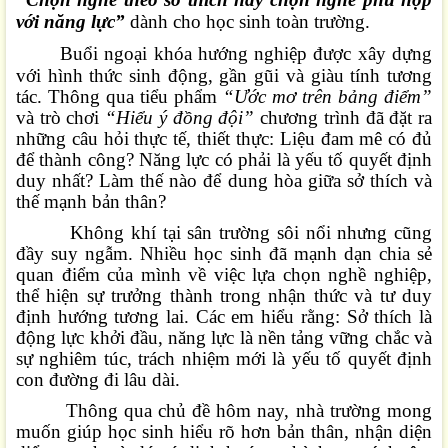
với năng lực”
dành cho học sinh toàn trường.
Buổi ngoại khóa hướng nghiệp được xây dựng
với hình thức sinh động, gần gũi và giàu tính tương
tác. Thông qua tiểu phẩm
“Ước mơ trên bảng điểm”
và trò chơi
“Hiểu ý đồng đội”
chương trình đã đặt ra
những câu hỏi thực tế, thiết thực: Liệu đam mê có đủ
để thành công? Năng lực có phải là yếu tố quyết định
duy nhất? Làm thế nào để dung hòa giữa sở thích và
thế mạnh bản thân?
Không khí tại sân trường sôi nổi nhưng cũng
đầy suy ngẫm. Nhiều học sinh đã mạnh dạn chia sẻ
quan điểm của mình về việc lựa chọn nghề nghiệp,
thể hiện sự trưởng thành trong nhận thức và tư duy
định hướng tương lai. Các em hiểu rằng: Sở thích là
động lực khởi đầu, năng lực là nền tảng vững chắc và
sự nghiêm túc, trách nhiệm mới là yếu tố quyết định
con đường đi lâu dài.
Thông qua chủ đề hôm nay, nhà trường mong
muốn giúp học sinh hiểu rõ hơn bản thân, nhận diện