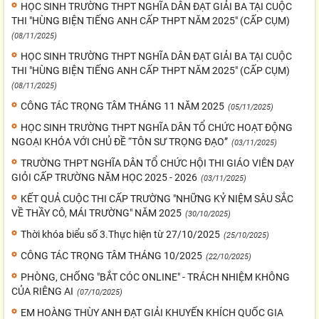
HỌC SINH TRƯỜNG THPT NGHĨA DÂN ĐẠT GIẢI BA TẠI CUỘC
THI "HÙNG BIỆN TIẾNG ANH CẤP THPT NĂM 2025" (CẤP CỤM)
(08/11/2025)
HỌC SINH TRƯỜNG THPT NGHĨA DÂN ĐẠT GIẢI BA TẠI CUỘC
THI "HÙNG BIỆN TIẾNG ANH CẤP THPT NĂM 2025" (CẤP CỤM)
(08/11/2025)
CÔNG TÁC TRỌNG TÂM THÁNG 11 NĂM 2025
(05/11/2025)
HỌC SINH TRƯỜNG THPT NGHĨA DÂN TỔ CHỨC HOẠT ĐỘNG
NGOẠI KHÓA VỚI CHỦ ĐỀ “TÔN SƯ TRỌNG ĐẠO”
(03/11/2025)
TRƯỜNG THPT NGHĨA DÂN TỔ CHỨC HỘI THI GIÁO VIÊN DẠY
GIỎI CẤP TRƯỜNG NĂM HỌC 2025 - 2026
(03/11/2025)
KẾT QUẢ CUỘC THI CẤP TRƯỜNG "NHỮNG KỶ NIỆM SÂU SẮC
VỀ THẦY CÔ, MÁI TRƯỜNG" NĂM 2025
(30/10/2025)
Thời khóa biểu số 3.Thực hiện từ 27/10/2025
(25/10/2025)
CÔNG TÁC TRỌNG TÂM THÁNG 10/2025
(22/10/2025)
PHÒNG, CHỐNG "BẮT CÓC ONLINE" - TRÁCH NHIỆM KHÔNG
CỦA RIÊNG AI
(07/10/2025)
EM HOÀNG THÙY ANH ĐẠT GIẢI KHUYẾN KHÍCH QUỐC GIA