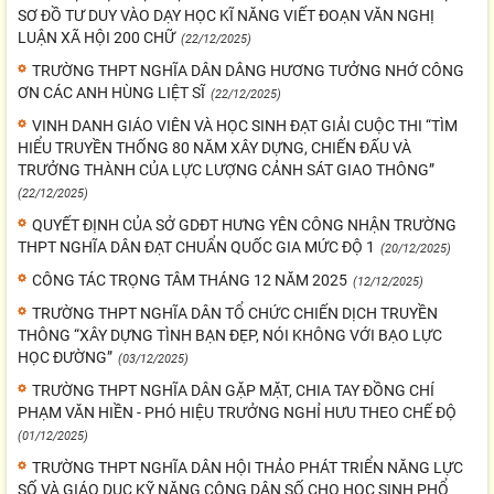
SƠ ĐỒ TƯ DUY VÀO DẠY HỌC KĨ NĂNG VIẾT ĐOẠN VĂN NGHỊ
LUẬN XÃ HỘI 200 CHỮ
(22/12/2025)
TRƯỜNG THPT NGHĨA DÂN DÂNG HƯƠNG TƯỞNG NHỚ CÔNG
ƠN CÁC ANH HÙNG LIỆT SĨ
(22/12/2025)
VINH DANH GIÁO VIÊN VÀ HỌC SINH ĐẠT GIẢI CUỘC THI “TÌM
HIỂU TRUYỀN THỐNG 80 NĂM XÂY DỰNG, CHIẾN ĐẤU VÀ
TRƯỞNG THÀNH CỦA LỰC LƯỢNG CẢNH SÁT GIAO THÔNG”
(22/12/2025)
QUYẾT ĐỊNH CỦA SỞ GDĐT HƯNG YÊN CÔNG NHẬN TRƯỜNG
THPT NGHĨA DÂN ĐẠT CHUẨN QUỐC GIA MỨC ĐỘ 1
(20/12/2025)
CÔNG TÁC TRỌNG TÂM THÁNG 12 NĂM 2025
(12/12/2025)
TRƯỜNG THPT NGHĨA DÂN TỔ CHỨC CHIẾN DỊCH TRUYỀN
THÔNG “XÂY DỰNG TÌNH BẠN ĐẸP, NÓI KHÔNG VỚI BẠO LỰC
HỌC ĐƯỜNG”
(03/12/2025)
TRƯỜNG THPT NGHĨA DÂN GẶP MẶT, CHIA TAY ĐỒNG CHÍ
PHẠM VĂN HIỀN - PHÓ HIỆU TRƯỞNG NGHỈ HƯU THEO CHẾ ĐỘ
(01/12/2025)
TRƯỜNG THPT NGHĨA DÂN HỘI THẢO PHÁT TRIỂN NĂNG LỰC
SỐ VÀ GIÁO DỤC KỸ NĂNG CÔNG DÂN SỐ CHO HỌC SINH PHỔ