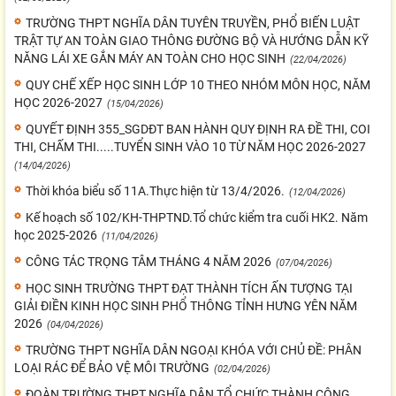
TRƯỜNG THPT NGHĨA DÂN TUYÊN TRUYỀN, PHỔ BIẾN LUẬT
TRẬT TỰ AN TOÀN GIAO THÔNG ĐƯỜNG BỘ VÀ HƯỚNG DẪN KỸ
NĂNG LÁI XE GẮN MÁY AN TOÀN CHO HỌC SINH
(22/04/2026)
QUY CHẾ XẾP HỌC SINH LỚP 10 THEO NHÓM MÔN HỌC, NĂM
HỌC 2026-2027
(15/04/2026)
QUYẾT ĐỊNH 355_SGDĐT BAN HÀNH QUY ĐỊNH RA ĐỀ THI, COI
THI, CHẤM THI.....TUYỂN SINH VÀO 10 TỪ NĂM HỌC 2026-2027
(14/04/2026)
Thời khóa biểu số 11A.Thực hiện từ 13/4/2026.
(12/04/2026)
Kế hoạch số 102/KH-THPTND.Tổ chức kiểm tra cuối HK2. Năm
học 2025-2026
(11/04/2026)
CÔNG TÁC TRỌNG TÂM THÁNG 4 NĂM 2026
(07/04/2026)
HỌC SINH TRƯỜNG THPT ĐẠT THÀNH TÍCH ẤN TƯỢNG TẠI
GIẢI ĐIỀN KINH HỌC SINH PHỔ THÔNG TỈNH HƯNG YÊN NĂM
2026
(04/04/2026)
TRƯỜNG THPT NGHĨA DÂN NGOẠI KHÓA VỚI CHỦ ĐỀ: PHÂN
LOẠI RÁC ĐỂ BẢO VỆ MÔI TRƯỜNG
(02/04/2026)
ĐOÀN TRƯỜNG THPT NGHĨA DÂN TỔ CHỨC THÀNH CÔNG