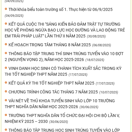
(04/09/2025)
Thời khóa biểu toàn trường số 1. Thực hiện từ 06/9/2025
(04/09/2025)
KẾT QUẢ CUỘC THI "SÁNG KIẾN BẢO ĐẢM TRẬT TỰ TRƯỜNG
HỌC VỀ PHÒNG NGỪA BẠO LỰC HỌC ĐƯỜNG VÀ LAO ĐỘNG TRẺ
EM TRÁI PHÁP LUẬT" LẦN THỨ II NĂM 2025
(30/08/2025)
KẾ HOẠCH TRỌNG TÂM THÁNG 8 NĂM 2025
(06/08/2025)
THÔNG BÁO TẬP TRUNG THÍ SINH TRÚNG TUYỂN VÀO 10 ĐỢT
2 (NGUYỆN VỌNG 2), NĂM HỌC 2025-2026
(18/07/2025)
VINH DANH HỌC SINH CÓ THÀNH TÍCH XUẤT SẮC TRONG KỲ
THI TỐT NGHIỆP THPT NĂM 2025
(17/07/2025)
KẾT QUẢ KỲ THI TỐT NGHIỆP THPT NĂM 2025
(17/07/2025)
CHƯƠNG TRÌNH CÔNG TÁC THÁNG 7 NĂM 2025
(10/07/2025)
VÀI NÉT VỀ THỦ KHOA TUYỂN SINH VÀO LỚP 10 TRƯỜNG
THPT NGHĨA DÂN NĂM HỌC 2025-2026
(30/06/2025)
TRƯỜNG THPT NGHĨA DÂN TỔ CHỨC ĐẠI HỘI CHI BỘ LẦN V,
NHIỆM KỲ 2025 – 2030
(30/06/2025)
THÔNG BÁO TẬP TRUNG HỌC SINH TRÚNG TUYỂN VÀO LỚP