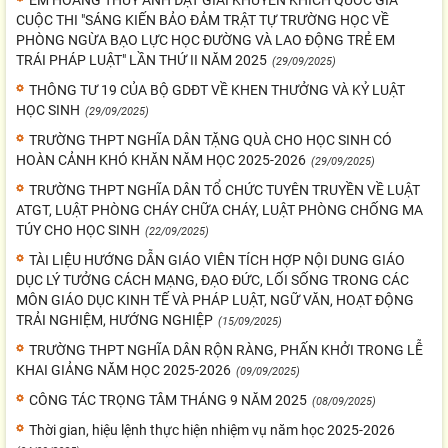
EM HOÀNG THÙY ANH ĐẠT GIẢI KHUYẾN KHÍCH QUỐC GIA
CUỘC THI "SÁNG KIẾN BẢO ĐẢM TRẬT TỰ TRƯỜNG HỌC VỀ
PHÒNG NGỪA BẠO LỰC HỌC ĐƯỜNG VÀ LAO ĐỘNG TRẺ EM
TRÁI PHÁP LUẬT" LẦN THỨ II NĂM 2025
(29/09/2025)
THÔNG TƯ 19 CỦA BỘ GDĐT VỀ KHEN THƯỞNG VÀ KỶ LUẬT
HỌC SINH
(29/09/2025)
TRƯỜNG THPT NGHĨA DÂN TẶNG QUÀ CHO HỌC SINH CÓ
HOÀN CẢNH KHÓ KHĂN NĂM HỌC 2025-2026
(29/09/2025)
TRƯỜNG THPT NGHĨA DÂN TỔ CHỨC TUYÊN TRUYỀN VỀ LUẬT
ATGT, LUẬT PHÒNG CHÁY CHỮA CHÁY, LUẬT PHÒNG CHỐNG MA
TÚY CHO HỌC SINH
(22/09/2025)
TÀI LIỆU HƯỚNG DẪN GIÁO VIÊN TÍCH HỢP NỘI DUNG GIÁO
DỤC LÝ TƯỞNG CÁCH MẠNG, ĐẠO ĐỨC, LỐI SỐNG TRONG CÁC
MÔN GIÁO DỤC KINH TẾ VÀ PHÁP LUẬT, NGỮ VĂN, HOẠT ĐỘNG
TRẢI NGHIỆM, HƯỚNG NGHIỆP
(15/09/2025)
TRƯỜNG THPT NGHĨA DÂN RỘN RÀNG, PHẤN KHỞI TRONG LỄ
KHAI GIẢNG NĂM HỌC 2025-2026
(09/09/2025)
CÔNG TÁC TRỌNG TÂM THÁNG 9 NĂM 2025
(08/09/2025)
Thời gian, hiệu lệnh thực hiện nhiệm vụ năm học 2025-2026