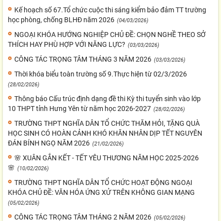
Kế hoạch số 67.Tổ chức cuộc thi sáng kiểm bảo đảm TT trường
học phòng, chống BLHĐ năm 2026
(04/03/2026)
NGOẠI KHÓA HƯỚNG NGHIỆP CHỦ ĐỀ: CHỌN NGHỀ THEO SỞ
THÍCH HAY PHÙ HỢP VỚI NĂNG LỰC?
(03/03/2026)
CÔNG TÁC TRỌNG TÂM THÁNG 3 NĂM 2026
(03/03/2026)
Thời khóa biểu toàn trường số 9.Thực hiện từ 02/3/2026
(28/02/2026)
Thông báo Cấu trúc định dạng đề thi Kỳ thi tuyển sinh vào lớp
10 THPT tỉnh Hưng Yên từ năm học 2026-2027
(28/02/2026)
TRƯỜNG THPT NGHĨA DÂN TỔ CHỨC THĂM HỎI, TẶNG QUÀ
HỌC SINH CÓ HOÀN CẢNH KHÓ KHĂN NHÂN DỊP TẾT NGUYÊN
ĐÁN BÍNH NGỌ NĂM 2026
(21/02/2026)
🌸 XUÂN GẮN KẾT - TẾT YÊU THƯƠNG NĂM HỌC 2025-2026
🌸
(10/02/2026)
TRƯỜNG THPT NGHĨA DÂN TỔ CHỨC HOẠT ĐỘNG NGOẠI
KHÓA CHỦ ĐỀ: VĂN HÓA ỨNG XỬ TRÊN KHÔNG GIAN MẠNG
(05/02/2026)
CÔNG TÁC TRỌNG TÂM THÁNG 2 NĂM 2026
(05/02/2026)