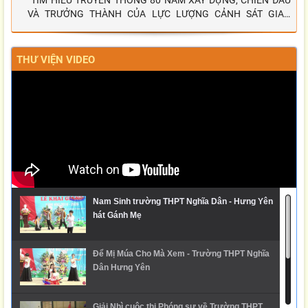
“TÌM HIỂU TRUYỀN THỐNG 80 NĂM XÂY DỰNG, CHIẾN ĐẤU
VÀ TRƯỞNG THÀNH CỦA LỰC LƯỢNG CẢNH SÁT GIAO
THÔNG”
THƯ VIỆN VIDEO
Nam Sinh trường THPT Nghĩa Dân - Hưng Yên
hát Gánh Mẹ
Để Mị Múa Cho Mà Xem - Trường THPT Nghĩa
Dân Hưng Yên
Giải Nhì cuộc thi Phóng sự về Trường THPT