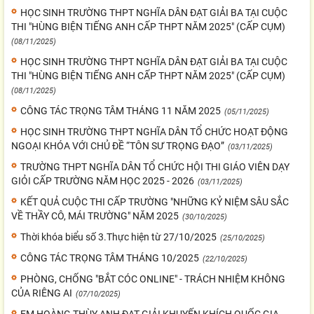
HỌC SINH TRƯỜNG THPT NGHĨA DÂN ĐẠT GIẢI BA TẠI CUỘC
THI "HÙNG BIỆN TIẾNG ANH CẤP THPT NĂM 2025" (CẤP CỤM)
(08/11/2025)
HỌC SINH TRƯỜNG THPT NGHĨA DÂN ĐẠT GIẢI BA TẠI CUỘC
THI "HÙNG BIỆN TIẾNG ANH CẤP THPT NĂM 2025" (CẤP CỤM)
(08/11/2025)
CÔNG TÁC TRỌNG TÂM THÁNG 11 NĂM 2025
(05/11/2025)
HỌC SINH TRƯỜNG THPT NGHĨA DÂN TỔ CHỨC HOẠT ĐỘNG
NGOẠI KHÓA VỚI CHỦ ĐỀ “TÔN SƯ TRỌNG ĐẠO”
(03/11/2025)
TRƯỜNG THPT NGHĨA DÂN TỔ CHỨC HỘI THI GIÁO VIÊN DẠY
GIỎI CẤP TRƯỜNG NĂM HỌC 2025 - 2026
(03/11/2025)
KẾT QUẢ CUỘC THI CẤP TRƯỜNG "NHỮNG KỶ NIỆM SÂU SẮC
VỀ THẦY CÔ, MÁI TRƯỜNG" NĂM 2025
(30/10/2025)
Thời khóa biểu số 3.Thực hiện từ 27/10/2025
(25/10/2025)
CÔNG TÁC TRỌNG TÂM THÁNG 10/2025
(22/10/2025)
PHÒNG, CHỐNG "BẮT CÓC ONLINE" - TRÁCH NHIỆM KHÔNG
CỦA RIÊNG AI
(07/10/2025)