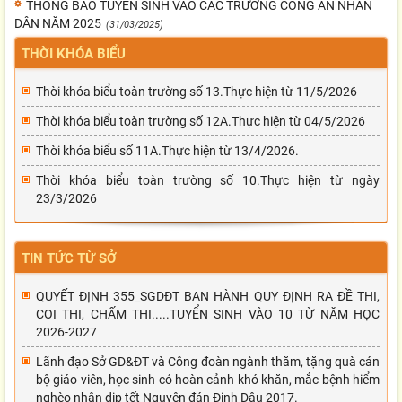
THÔNG BÁO TUYỂN SINH VÀO CÁC TRƯỜNG CÔNG AN NHÂN
DÂN NĂM 2025
(31/03/2025)
THỜI KHÓA BIỂU
Thời khóa biểu toàn trường số 13.Thực hiện từ 11/5/2026
Thời khóa biểu toàn trường số 12A.Thực hiện từ 04/5/2026
Thời khóa biểu số 11A.Thực hiện từ 13/4/2026.
Thời khóa biểu toàn trường số 10.Thực hiện từ ngày
23/3/2026
TIN TỨC TỪ SỞ
QUYẾT ĐỊNH 355_SGDĐT BAN HÀNH QUY ĐỊNH RA ĐỀ THI,
COI THI, CHẤM THI.....TUYỂN SINH VÀO 10 TỪ NĂM HỌC
2026-2027
Lãnh đạo Sở GD&ĐT và Công đoàn ngành thăm, tặng quà cán
bộ giáo viên, học sinh có hoàn cảnh khó khăn, mắc bệnh hiểm
nghèo nhân dịp tết Nguyên đán Đinh Dậu 2017.