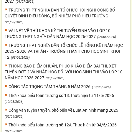
2027
(01/07/2026)
TRƯỜNG THPT NGHĨA DÂN TỔ CHỨC HỘI NGHỊ CÔNG BỐ
QUYẾT ĐỊNH ĐIỀU ĐỘNG, BỔ NHIỆM PHÓ HIỆU TRƯỞNG
(26/06/2026)
VÀI NÉT VỀ THỦ KHOA KỲ THI TUYỂN SINH VÀO LỚP 10
TRƯỜNG THPT NGHĨA DÂN NĂM HỌC 2026-2027
(09/06/2026)
TRƯỜNG THPT NGHĨA DÂN TỔ CHỨC LỄ TỔNG KẾT NĂM HỌC
2025 - 2026 VÀ TRI ÂN - TRƯỞNG THÀNH CHO HỌC SINH KHỐI
12
(08/06/2026)
THÔNG BÁO ĐIỂM CHUẨN, PHÚC KHẢO ĐIỂM BÀI THI, XÉT
TUYỂN ĐỢT 2 VÀ NHẬP HỌC ĐỐI VỚI HỌC SINH THI VÀO LỚP 10
NĂM HỌC 2026-2027
(08/06/2026)
CÔNG TÁC TRỌNG TÂM THÁNG 5 NĂM 2026
(13/05/2026)
Thời khóa biểu toàn trường số 13.Thực hiện từ 11/5/2026
(10/05/2026)
Công văn tuyên truyền, phổ biến về Luật An ninh mạng 2025
(08/05/2026)
Thời khóa biểu toàn trường số 12A.Thực hiện từ 04/5/2026
(02/05/2026)