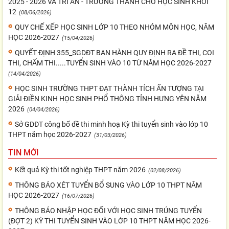
2025 - 2026 VÀ TRI ÂN - TRƯỞNG THÀNH CHO HỌC SINH KHỐI
12
(08/06/2026)
QUY CHẾ XẾP HỌC SINH LỚP 10 THEO NHÓM MÔN HỌC, NĂM
HỌC 2026-2027
(15/04/2026)
QUYẾT ĐỊNH 355_SGDĐT BAN HÀNH QUY ĐỊNH RA ĐỀ THI, COI
THI, CHẤM THI.....TUYỂN SINH VÀO 10 TỪ NĂM HỌC 2026-2027
(14/04/2026)
HỌC SINH TRƯỜNG THPT ĐẠT THÀNH TÍCH ẤN TƯỢNG TẠI
GIẢI ĐIỀN KINH HỌC SINH PHỔ THÔNG TỈNH HƯNG YÊN NĂM
2026
(04/04/2026)
Sở GDĐT công bố đề thi minh hoạ Kỳ thi tuyển sinh vào lớp 10
THPT năm học 2026-2027
(31/03/2026)
TIN MỚI
Kết quả Kỳ thi tốt nghiệp THPT năm 2026
(02/08/2026)
THÔNG BÁO XÉT TUYỂN BỔ SUNG VÀO LỚP 10 THPT NĂM
HỌC 2026-2027
(16/07/2026)
THÔNG BÁO NHẬP HỌC ĐỐI VỚI HỌC SINH TRÚNG TUYỂN
(ĐỢT 2) KỲ THI TUYỂN SINH VÀO LỚP 10 THPT NĂM HỌC 2026-