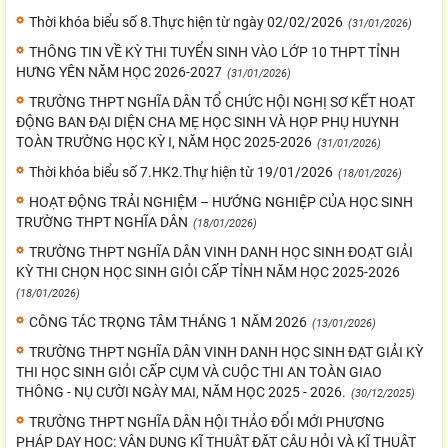
Thời khóa biểu số 8.Thực hiện từ ngày 02/02/2026
(31/01/2026)
THÔNG TIN VỀ KỲ THI TUYỂN SINH VÀO LỚP 10 THPT TỈNH
HƯNG YÊN NĂM HỌC 2026-2027
(31/01/2026)
TRƯỜNG THPT NGHĨA DÂN TỔ CHỨC HỘI NGHỊ SƠ KẾT HOẠT
ĐỘNG BAN ĐẠI DIỆN CHA MẸ HỌC SINH VÀ HỌP PHỤ HUYNH
TOÀN TRƯỜNG HỌC KỲ I, NĂM HỌC 2025-2026
(31/01/2026)
Thời khóa biểu số 7.HK2.Thự hiện từ 19/01/2026
(18/01/2026)
HOẠT ĐỘNG TRẢI NGHIỆM – HƯỚNG NGHIỆP CỦA HỌC SINH
TRƯỜNG THPT NGHĨA DÂN
(18/01/2026)
TRƯỜNG THPT NGHĨA DÂN VINH DANH HỌC SINH ĐOẠT GIẢI
KỲ THI CHỌN HỌC SINH GIỎI CẤP TỈNH NĂM HỌC 2025-2026
(18/01/2026)
CÔNG TÁC TRỌNG TÂM THÁNG 1 NĂM 2026
(13/01/2026)
TRƯỜNG THPT NGHĨA DÂN VINH DANH HỌC SINH ĐẠT GIẢI KỲ
THI HỌC SINH GIỎI CẤP CỤM VÀ CUỘC THI AN TOÀN GIAO
THÔNG - NỤ CƯỜI NGÀY MAI, NĂM HỌC 2025 - 2026.
(30/12/2025)
TRƯỜNG THPT NGHĨA DÂN HỘI THẢO ĐỔI MỚI PHƯƠNG
PHÁP DẠY HỌC: VẬN DỤNG KĨ THUẬT ĐẶT CÂU HỎI VÀ KĨ THUẬT