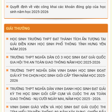
Quyết định về việc công khai các khoản đóng góp của học
sinh năm học 2025-2026
GIẢI THƯỞNG
HỌC SINH TRƯỜNG THPT ĐẠT THÀNH TÍCH ẤN TƯỢNG TẠI
GIẢI ĐIỀN KINH HỌC SINH PHỔ THÔNG TỈNH HƯNG YÊN
NĂM 2026
TRƯỜNG THPT NGHĨA DÂN CÓ 3 HỌC SINH ĐẠT GIẢI QUỐC
GIA HỘI THI AN TOÀN GIAO THÔNG NĂM HỌC 2025-2026
TRƯỜNG THPT NGHĨA DÂN VINH DANH HỌC SINH ĐOẠT
GIẢI KỲ THI CHỌN HỌC SINH GIỎI CẤP TỈNH NĂM HỌC 2025-
2026
TRƯỜNG THPT NGHĨA DÂN VINH DANH HỌC SINH ĐẠT GIẢI
KỲ THI HỌC SINH GIỎI CẤP CỤM VÀ CUỘC THI AN TOÀN
GIAO THÔNG - NỤ CƯỜI NGÀY MAI, NĂM HỌC 2025 - 2026.
VINH DANH GIÁO VIÊN VÀ HỌC SINH ĐẠT GIẢI CUỘC THI