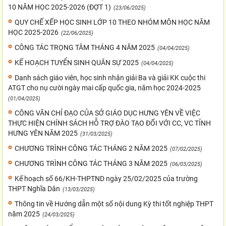
10 NĂM HỌC 2025-2026 (ĐỢT 1)
(23/06/2025)
QUY CHẾ XẾP HỌC SINH LỚP 10 THEO NHÓM MÔN HỌC NĂM
HỌC 2025-2026
(22/06/2025)
CÔNG TÁC TRỌNG TÂM THÁNG 4 NĂM 2025
(04/04/2025)
KẾ HOẠCH TUYỂN SINH QUÂN SỰ 2025
(04/04/2025)
Danh sách giáo viên, học sinh nhận giải Ba và giải KK cuộc thi
ATGT cho nụ cười ngày mai cấp quốc gia, năm học 2024-2025
(01/04/2025)
CÔNG VĂN CHỈ ĐẠO CỦA SỞ GIÁO DỤC HƯNG YÊN VỀ VIỆC
THỰC HIỆN CHÍNH SÁCH HỖ TRỢ ĐÀO TẠO ĐỐI VỚI CC, VC TỈNH
HƯNG YÊN NĂM 2025
(31/03/2025)
CHƯƠNG TRÌNH CÔNG TÁC THÁNG 2 NĂM 2025
(07/02/2025)
CHƯƠNG TRÌNH CÔNG TÁC THÁNG 3 NĂM 2025
(06/03/2025)
Kế hoạch số 66/KH-THPTND ngày 25/02/2025 của trường
THPT Nghĩa Dân
(13/03/2025)
Thông tin về Hướng dẫn một số nội dung Kỳ thi tốt nghiệp THPT
năm 2025
(24/03/2025)