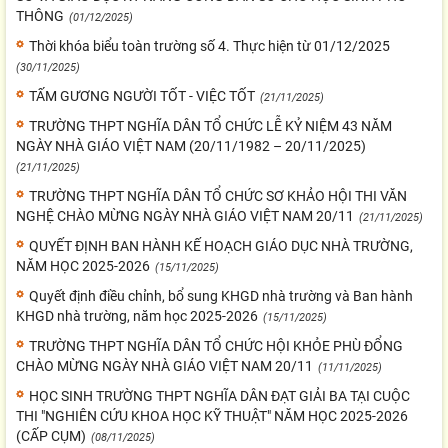
THÔNG
(01/12/2025)
Thời khóa biểu toàn trường số 4. Thực hiện từ 01/12/2025
(30/11/2025)
TẤM GƯƠNG NGƯỜI TỐT - VIỆC TỐT
(21/11/2025)
TRƯỜNG THPT NGHĨA DÂN TỔ CHỨC LỄ KỶ NIỆM 43 NĂM
NGÀY NHÀ GIÁO VIỆT NAM (20/11/1982 – 20/11/2025)
(21/11/2025)
TRƯỜNG THPT NGHĨA DÂN TỔ CHỨC SƠ KHẢO HỘI THI VĂN
NGHỆ CHÀO MỪNG NGÀY NHÀ GIÁO VIỆT NAM 20/11
(21/11/2025)
QUYẾT ĐỊNH BAN HÀNH KẾ HOẠCH GIÁO DỤC NHÀ TRƯỜNG,
NĂM HỌC 2025-2026
(15/11/2025)
Quyết định điều chỉnh, bổ sung KHGD nhà trường và Ban hành
KHGD nhà trường, năm học 2025-2026
(15/11/2025)
TRƯỜNG THPT NGHĨA DÂN TỔ CHỨC HỘI KHỎE PHÙ ĐỔNG
CHÀO MỪNG NGÀY NHÀ GIÁO VIỆT NAM 20/11
(11/11/2025)
HỌC SINH TRƯỜNG THPT NGHĨA DÂN ĐẠT GIẢI BA TẠI CUỘC
THI "NGHIÊN CỨU KHOA HỌC KỸ THUẬT" NĂM HỌC 2025-2026
(CẤP CỤM)
(08/11/2025)