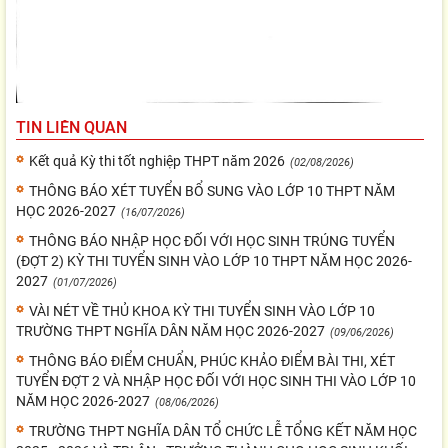
TIN LIÊN QUAN
Kết quả Kỳ thi tốt nghiệp THPT năm 2026
(02/08/2026)
THÔNG BÁO XÉT TUYỂN BỔ SUNG VÀO LỚP 10 THPT NĂM
HỌC 2026-2027
(16/07/2026)
THÔNG BÁO NHẬP HỌC ĐỐI VỚI HỌC SINH TRÚNG TUYỂN
(ĐỢT 2) KỲ THI TUYỂN SINH VÀO LỚP 10 THPT NĂM HỌC 2026-
2027
(01/07/2026)
VÀI NÉT VỀ THỦ KHOA KỲ THI TUYỂN SINH VÀO LỚP 10
TRƯỜNG THPT NGHĨA DÂN NĂM HỌC 2026-2027
(09/06/2026)
THÔNG BÁO ĐIỂM CHUẨN, PHÚC KHẢO ĐIỂM BÀI THI, XÉT
TUYỂN ĐỢT 2 VÀ NHẬP HỌC ĐỐI VỚI HỌC SINH THI VÀO LỚP 10
NĂM HỌC 2026-2027
(08/06/2026)
TRƯỜNG THPT NGHĨA DÂN TỔ CHỨC LỄ TỔNG KẾT NĂM HỌC