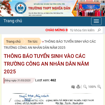
Toggl
navig
CHÀO MỪNG BẠN ĐẾN VỚI CỔNG THÔNG TIN ĐIỆN T
Trang chủ
Tin tức
THÔNG BÁO TUYỂN SINH VÀO CÁC
TRƯỜNG CÔNG AN NHÂN DÂN NĂM 2025
THÔNG BÁO TUYỂN SINH VÀO CÁC
TRƯỜNG CÔNG AN NHÂN DÂN NĂM
2025
Lượt xem:
462
Đăng ngày 31/03/2025
100%