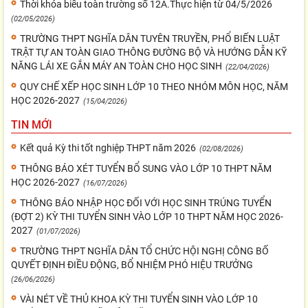
Thời khóa biểu toàn trường số 12A.Thực hiện từ 04/5/2026
(02/05/2026)
TRƯỜNG THPT NGHĨA DÂN TUYÊN TRUYỀN, PHỔ BIẾN LUẬT
TRẬT TỰ AN TOÀN GIAO THÔNG ĐƯỜNG BỘ VÀ HƯỚNG DẪN KỸ
NĂNG LÁI XE GẮN MÁY AN TOÀN CHO HỌC SINH
(22/04/2026)
QUY CHẾ XẾP HỌC SINH LỚP 10 THEO NHÓM MÔN HỌC, NĂM
HỌC 2026-2027
(15/04/2026)
TIN MỚI
Kết quả Kỳ thi tốt nghiệp THPT năm 2026
(02/08/2026)
THÔNG BÁO XÉT TUYỂN BỔ SUNG VÀO LỚP 10 THPT NĂM
HỌC 2026-2027
(16/07/2026)
THÔNG BÁO NHẬP HỌC ĐỐI VỚI HỌC SINH TRÚNG TUYỂN
(ĐỢT 2) KỲ THI TUYỂN SINH VÀO LỚP 10 THPT NĂM HỌC 2026-
2027
(01/07/2026)
TRƯỜNG THPT NGHĨA DÂN TỔ CHỨC HỘI NGHỊ CÔNG BỐ
QUYẾT ĐỊNH ĐIỀU ĐỘNG, BỔ NHIỆM PHÓ HIỆU TRƯỞNG
(26/06/2026)
VÀI NÉT VỀ THỦ KHOA KỲ THI TUYỂN SINH VÀO LỚP 10