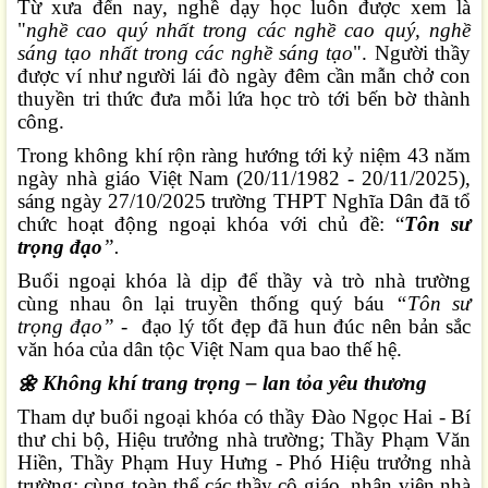
Từ xưa đến nay, nghề dạy học luôn được xem là
"
ng
hề cao quý nhất trong các nghề cao quý, nghề
sáng tạo nhất trong các nghề sáng tạo
". Người thầy
được ví như người lái đò ngày đêm cần mẫn chở con
thuyền tri thức đưa mỗi lứa học trò tới bến bờ thành
công.
Trong không khí rộn ràng hướng tới kỷ niệm 43 năm
ngày nhà giáo Việt Nam (20/11/1982 - 20/11/2025),
sáng ngày 27/10/2025 trường THPT Nghĩa Dân đã tổ
chức hoạt động ngoại khóa với chủ đề: “
Tôn sư
trọng đạo
”.
Buổi ngoại khóa là dịp để thầy và trò nhà trường
cùng nhau ôn lại truyền thống quý báu
“Tôn sư
trọng đạo”
- đạo lý tốt đẹp đã hun đúc nên bản sắc
văn hóa của dân tộc Việt Nam qua bao thế hệ.
Không khí trang trọng – lan tỏa yêu thương
🌼
Tham dự buổi ngoại khóa có thầy Đào Ngọc Hai - Bí
thư chi bộ, Hiệu trưởng nhà trường; Thầy Phạm Văn
Hiền, Thầy Phạm Huy Hưng - Phó Hiệu trưởng nhà
trường; cùng toàn thể các thầy cô giáo, nhân viên nhà