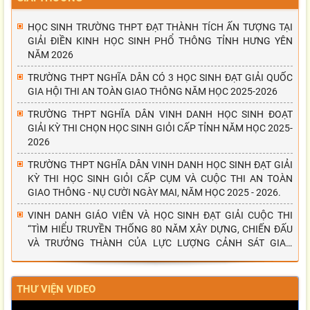
HỌC SINH TRƯỜNG THPT ĐẠT THÀNH TÍCH ẤN TƯỢNG TẠI
GIẢI ĐIỀN KINH HỌC SINH PHỔ THÔNG TỈNH HƯNG YÊN
NĂM 2026
TRƯỜNG THPT NGHĨA DÂN CÓ 3 HỌC SINH ĐẠT GIẢI QUỐC
GIA HỘI THI AN TOÀN GIAO THÔNG NĂM HỌC 2025-2026
TRƯỜNG THPT NGHĨA DÂN VINH DANH HỌC SINH ĐOẠT
GIẢI KỲ THI CHỌN HỌC SINH GIỎI CẤP TỈNH NĂM HỌC 2025-
2026
TRƯỜNG THPT NGHĨA DÂN VINH DANH HỌC SINH ĐẠT GIẢI
KỲ THI HỌC SINH GIỎI CẤP CỤM VÀ CUỘC THI AN TOÀN
GIAO THÔNG - NỤ CƯỜI NGÀY MAI, NĂM HỌC 2025 - 2026.
VINH DANH GIÁO VIÊN VÀ HỌC SINH ĐẠT GIẢI CUỘC THI
“TÌM HIỂU TRUYỀN THỐNG 80 NĂM XÂY DỰNG, CHIẾN ĐẤU
VÀ TRƯỞNG THÀNH CỦA LỰC LƯỢNG CẢNH SÁT GIAO
THÔNG”
THƯ VIỆN VIDEO