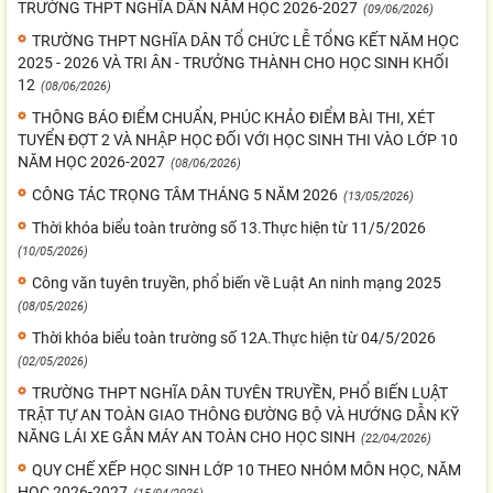
TRƯỜNG THPT NGHĨA DÂN NĂM HỌC 2026-2027
(09/06/2026)
TRƯỜNG THPT NGHĨA DÂN TỔ CHỨC LỄ TỔNG KẾT NĂM HỌC
2025 - 2026 VÀ TRI ÂN - TRƯỞNG THÀNH CHO HỌC SINH KHỐI
12
(08/06/2026)
THÔNG BÁO ĐIỂM CHUẨN, PHÚC KHẢO ĐIỂM BÀI THI, XÉT
TUYỂN ĐỢT 2 VÀ NHẬP HỌC ĐỐI VỚI HỌC SINH THI VÀO LỚP 10
NĂM HỌC 2026-2027
(08/06/2026)
CÔNG TÁC TRỌNG TÂM THÁNG 5 NĂM 2026
(13/05/2026)
Thời khóa biểu toàn trường số 13.Thực hiện từ 11/5/2026
(10/05/2026)
Công văn tuyên truyền, phổ biến về Luật An ninh mạng 2025
(08/05/2026)
Thời khóa biểu toàn trường số 12A.Thực hiện từ 04/5/2026
(02/05/2026)
TRƯỜNG THPT NGHĨA DÂN TUYÊN TRUYỀN, PHỔ BIẾN LUẬT
TRẬT TỰ AN TOÀN GIAO THÔNG ĐƯỜNG BỘ VÀ HƯỚNG DẪN KỸ
NĂNG LÁI XE GẮN MÁY AN TOÀN CHO HỌC SINH
(22/04/2026)
QUY CHẾ XẾP HỌC SINH LỚP 10 THEO NHÓM MÔN HỌC, NĂM
HỌC 2026-2027