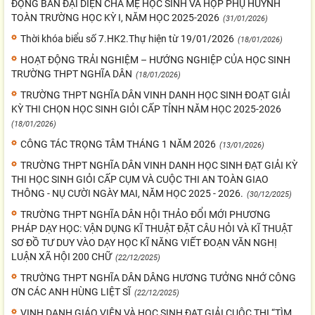
ĐỘNG BAN ĐẠI DIỆN CHA MẸ HỌC SINH VÀ HỌP PHỤ HUYNH
TOÀN TRƯỜNG HỌC KỲ I, NĂM HỌC 2025-2026
(31/01/2026)
Thời khóa biểu số 7.HK2.Thự hiện từ 19/01/2026
(18/01/2026)
HOẠT ĐỘNG TRẢI NGHIỆM – HƯỚNG NGHIỆP CỦA HỌC SINH
TRƯỜNG THPT NGHĨA DÂN
(18/01/2026)
TRƯỜNG THPT NGHĨA DÂN VINH DANH HỌC SINH ĐOẠT GIẢI
KỲ THI CHỌN HỌC SINH GIỎI CẤP TỈNH NĂM HỌC 2025-2026
(18/01/2026)
CÔNG TÁC TRỌNG TÂM THÁNG 1 NĂM 2026
(13/01/2026)
TRƯỜNG THPT NGHĨA DÂN VINH DANH HỌC SINH ĐẠT GIẢI KỲ
THI HỌC SINH GIỎI CẤP CỤM VÀ CUỘC THI AN TOÀN GIAO
THÔNG - NỤ CƯỜI NGÀY MAI, NĂM HỌC 2025 - 2026.
(30/12/2025)
TRƯỜNG THPT NGHĨA DÂN HỘI THẢO ĐỔI MỚI PHƯƠNG
PHÁP DẠY HỌC: VẬN DỤNG KĨ THUẬT ĐẶT CÂU HỎI VÀ KĨ THUẬT
SƠ ĐỒ TƯ DUY VÀO DẠY HỌC KĨ NĂNG VIẾT ĐOẠN VĂN NGHỊ
LUẬN XÃ HỘI 200 CHỮ
(22/12/2025)
TRƯỜNG THPT NGHĨA DÂN DÂNG HƯƠNG TƯỞNG NHỚ CÔNG
ƠN CÁC ANH HÙNG LIỆT SĨ
(22/12/2025)
VINH DANH GIÁO VIÊN VÀ HỌC SINH ĐẠT GIẢI CUỘC THI “TÌM