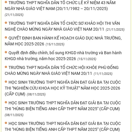
TRƯỜNG THPT NGHĨA DÂN TỔ CHỨC LỄ KỶ NIỆM 43 NĂM
NGÀY NHÀ GIÁO VIỆT NAM (20/11/1982 – 20/11/2025)
(21/11/2025)
TRƯỜNG THPT NGHĨA DÂN TỔ CHỨC SƠ KHẢO HỘI THI VĂN
NGHỆ CHÀO MỪNG NGÀY NHÀ GIÁO VIỆT NAM 20/11
(21/11/2025)
QUYẾT ĐỊNH BAN HÀNH KẾ HOẠCH GIÁO DỤC NHÀ TRƯỜNG,
NĂM HỌC 2025-2026
(15/11/2025)
Quyết định điều chỉnh, bổ sung KHGD nhà trường và Ban hành
KHGD nhà trường, năm học 2025-2026
(15/11/2025)
TRƯỜNG THPT NGHĨA DÂN TỔ CHỨC HỘI KHỎE PHÙ ĐỔNG
CHÀO MỪNG NGÀY NHÀ GIÁO VIỆT NAM 20/11
(11/11/2025)
HỌC SINH TRƯỜNG THPT NGHĨA DÂN ĐẠT GIẢI BA TẠI CUỘC
THI "NGHIÊN CỨU KHOA HỌC KỸ THUẬT" NĂM HỌC 2025-2026
(CẤP CỤM)
(08/11/2025)
HỌC SINH TRƯỜNG THPT NGHĨA DÂN ĐẠT GIẢI BA TẠI CUỘC
THI "HÙNG BIỆN TIẾNG ANH CẤP THPT NĂM 2025" (CẤP CỤM)
(08/11/2025)
HỌC SINH TRƯỜNG THPT NGHĨA DÂN ĐẠT GIẢI BA TẠI CUỘC
THI "HÙNG BIỆN TIẾNG ANH CẤP THPT NĂM 2025" (CẤP CỤM)