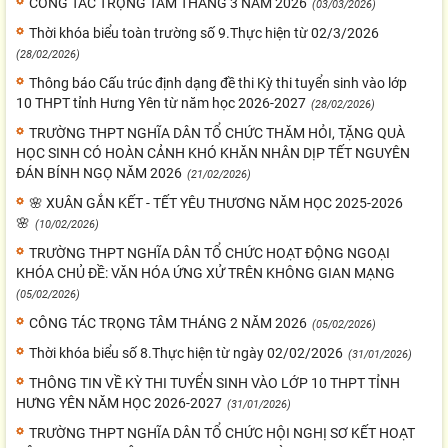
CÔNG TÁC TRỌNG TÂM THÁNG 3 NĂM 2026
(03/03/2026)
Thời khóa biểu toàn trường số 9.Thực hiện từ 02/3/2026
(28/02/2026)
Thông báo Cấu trúc định dạng đề thi Kỳ thi tuyển sinh vào lớp
10 THPT tỉnh Hưng Yên từ năm học 2026-2027
(28/02/2026)
TRƯỜNG THPT NGHĨA DÂN TỔ CHỨC THĂM HỎI, TẶNG QUÀ
HỌC SINH CÓ HOÀN CẢNH KHÓ KHĂN NHÂN DỊP TẾT NGUYÊN
ĐÁN BÍNH NGỌ NĂM 2026
(21/02/2026)
🌸 XUÂN GẮN KẾT - TẾT YÊU THƯƠNG NĂM HỌC 2025-2026
🌸
(10/02/2026)
TRƯỜNG THPT NGHĨA DÂN TỔ CHỨC HOẠT ĐỘNG NGOẠI
KHÓA CHỦ ĐỀ: VĂN HÓA ỨNG XỬ TRÊN KHÔNG GIAN MẠNG
(05/02/2026)
CÔNG TÁC TRỌNG TÂM THÁNG 2 NĂM 2026
(05/02/2026)
Thời khóa biểu số 8.Thực hiện từ ngày 02/02/2026
(31/01/2026)
THÔNG TIN VỀ KỲ THI TUYỂN SINH VÀO LỚP 10 THPT TỈNH
HƯNG YÊN NĂM HỌC 2026-2027
(31/01/2026)
TRƯỜNG THPT NGHĨA DÂN TỔ CHỨC HỘI NGHỊ SƠ KẾT HOẠT