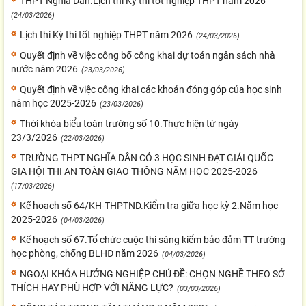
THPT Nghĩa Dân.Lịch thi Kỳ thi tốt nghiệp THPT năm 2026
(24/03/2026)
Lịch thi Kỳ thi tốt nghiệp THPT năm 2026
(24/03/2026)
Quyết định về việc công bố công khai dự toán ngân sách nhà
nước năm 2026
(23/03/2026)
Quyết định về việc công khai các khoản đóng góp của học sinh
năm học 2025-2026
(23/03/2026)
Thời khóa biểu toàn trường số 10.Thực hiện từ ngày
23/3/2026
(22/03/2026)
TRƯỜNG THPT NGHĨA DÂN CÓ 3 HỌC SINH ĐẠT GIẢI QUỐC
GIA HỘI THI AN TOÀN GIAO THÔNG NĂM HỌC 2025-2026
(17/03/2026)
Kế hoạch số 64/KH-THPTND.Kiểm tra giữa học kỳ 2.Năm học
2025-2026
(04/03/2026)
Kế hoạch số 67.Tổ chức cuộc thi sáng kiểm bảo đảm TT trường
học phòng, chống BLHĐ năm 2026
(04/03/2026)
NGOẠI KHÓA HƯỚNG NGHIỆP CHỦ ĐỀ: CHỌN NGHỀ THEO SỞ
THÍCH HAY PHÙ HỢP VỚI NĂNG LỰC?
(03/03/2026)