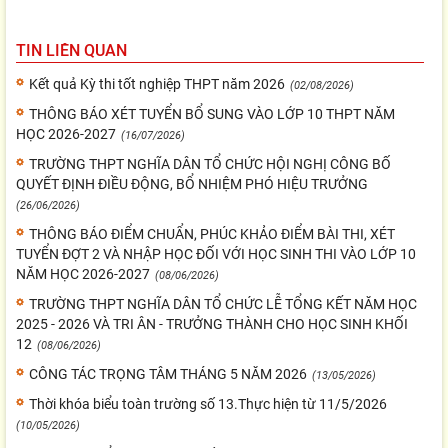
TIN LIÊN QUAN
Kết quả Kỳ thi tốt nghiệp THPT năm 2026
(02/08/2026)
THÔNG BÁO XÉT TUYỂN BỔ SUNG VÀO LỚP 10 THPT NĂM
HỌC 2026-2027
(16/07/2026)
TRƯỜNG THPT NGHĨA DÂN TỔ CHỨC HỘI NGHỊ CÔNG BỐ
QUYẾT ĐỊNH ĐIỀU ĐỘNG, BỔ NHIỆM PHÓ HIỆU TRƯỞNG
(26/06/2026)
THÔNG BÁO ĐIỂM CHUẨN, PHÚC KHẢO ĐIỂM BÀI THI, XÉT
TUYỂN ĐỢT 2 VÀ NHẬP HỌC ĐỐI VỚI HỌC SINH THI VÀO LỚP 10
NĂM HỌC 2026-2027
(08/06/2026)
TRƯỜNG THPT NGHĨA DÂN TỔ CHỨC LỄ TỔNG KẾT NĂM HỌC
2025 - 2026 VÀ TRI ÂN - TRƯỞNG THÀNH CHO HỌC SINH KHỐI
12
(08/06/2026)
CÔNG TÁC TRỌNG TÂM THÁNG 5 NĂM 2026
(13/05/2026)
Thời khóa biểu toàn trường số 13.Thực hiện từ 11/5/2026
(10/05/2026)