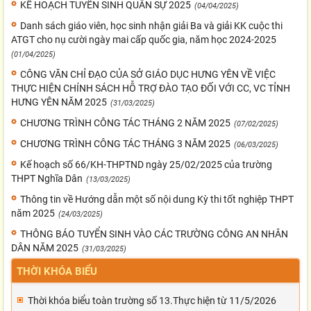
KẾ HOẠCH TUYỂN SINH QUÂN SỰ 2025
(04/04/2025)
Danh sách giáo viên, học sinh nhận giải Ba và giải KK cuộc thi
ATGT cho nụ cười ngày mai cấp quốc gia, năm học 2024-2025
(01/04/2025)
CÔNG VĂN CHỈ ĐẠO CỦA SỞ GIÁO DỤC HƯNG YÊN VỀ VIỆC
THỰC HIỆN CHÍNH SÁCH HỖ TRỢ ĐÀO TẠO ĐỐI VỚI CC, VC TỈNH
HƯNG YÊN NĂM 2025
(31/03/2025)
CHƯƠNG TRÌNH CÔNG TÁC THÁNG 2 NĂM 2025
(07/02/2025)
CHƯƠNG TRÌNH CÔNG TÁC THÁNG 3 NĂM 2025
(06/03/2025)
Kế hoạch số 66/KH-THPTND ngày 25/02/2025 của trường
THPT Nghĩa Dân
(13/03/2025)
Thông tin về Hướng dẫn một số nội dung Kỳ thi tốt nghiệp THPT
năm 2025
(24/03/2025)
THÔNG BÁO TUYỂN SINH VÀO CÁC TRƯỜNG CÔNG AN NHÂN
DÂN NĂM 2025
(31/03/2025)
THỜI KHÓA BIỂU
Thời khóa biểu toàn trường số 13.Thực hiện từ 11/5/2026