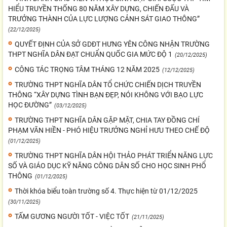
HIỂU TRUYỀN THỐNG 80 NĂM XÂY DỰNG, CHIẾN ĐẤU VÀ
TRƯỞNG THÀNH CỦA LỰC LƯỢNG CẢNH SÁT GIAO THÔNG”
(22/12/2025)
QUYẾT ĐỊNH CỦA SỞ GDĐT HƯNG YÊN CÔNG NHẬN TRƯỜNG
THPT NGHĨA DÂN ĐẠT CHUẨN QUỐC GIA MỨC ĐỘ 1
(20/12/2025)
CÔNG TÁC TRỌNG TÂM THÁNG 12 NĂM 2025
(12/12/2025)
TRƯỜNG THPT NGHĨA DÂN TỔ CHỨC CHIẾN DỊCH TRUYỀN
THÔNG “XÂY DỰNG TÌNH BẠN ĐẸP, NÓI KHÔNG VỚI BẠO LỰC
HỌC ĐƯỜNG”
(03/12/2025)
TRƯỜNG THPT NGHĨA DÂN GẶP MẶT, CHIA TAY ĐỒNG CHÍ
PHẠM VĂN HIỀN - PHÓ HIỆU TRƯỞNG NGHỈ HƯU THEO CHẾ ĐỘ
(01/12/2025)
TRƯỜNG THPT NGHĨA DÂN HỘI THẢO PHÁT TRIỂN NĂNG LỰC
SỐ VÀ GIÁO DỤC KỸ NĂNG CÔNG DÂN SỐ CHO HỌC SINH PHỔ
THÔNG
(01/12/2025)
Thời khóa biểu toàn trường số 4. Thực hiện từ 01/12/2025
(30/11/2025)
TẤM GƯƠNG NGƯỜI TỐT - VIỆC TỐT
(21/11/2025)