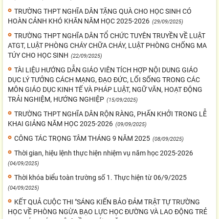
TRƯỜNG THPT NGHĨA DÂN TẶNG QUÀ CHO HỌC SINH CÓ
HOÀN CẢNH KHÓ KHĂN NĂM HỌC 2025-2026
(29/09/2025)
TRƯỜNG THPT NGHĨA DÂN TỔ CHỨC TUYÊN TRUYỀN VỀ LUẬT
ATGT, LUẬT PHÒNG CHÁY CHỮA CHÁY, LUẬT PHÒNG CHỐNG MA
TÚY CHO HỌC SINH
(22/09/2025)
TÀI LIỆU HƯỚNG DẪN GIÁO VIÊN TÍCH HỢP NỘI DUNG GIÁO
DỤC LÝ TƯỞNG CÁCH MẠNG, ĐẠO ĐỨC, LỐI SỐNG TRONG CÁC
MÔN GIÁO DỤC KINH TẾ VÀ PHÁP LUẬT, NGỮ VĂN, HOẠT ĐỘNG
TRẢI NGHIỆM, HƯỚNG NGHIỆP
(15/09/2025)
TRƯỜNG THPT NGHĨA DÂN RỘN RÀNG, PHẤN KHỞI TRONG LỄ
KHAI GIẢNG NĂM HỌC 2025-2026
(09/09/2025)
CÔNG TÁC TRỌNG TÂM THÁNG 9 NĂM 2025
(08/09/2025)
Thời gian, hiệu lệnh thực hiện nhiệm vụ năm học 2025-2026
(04/09/2025)
Thời khóa biểu toàn trường số 1. Thực hiện từ 06/9/2025
(04/09/2025)
KẾT QUẢ CUỘC THI "SÁNG KIẾN BẢO ĐẢM TRẬT TỰ TRƯỜNG
HỌC VỀ PHÒNG NGỪA BẠO LỰC HỌC ĐƯỜNG VÀ LAO ĐỘNG TRẺ