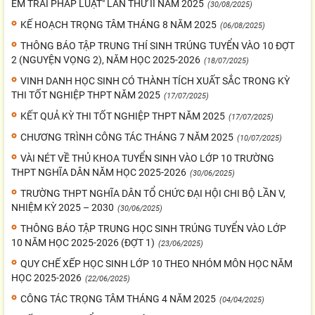
EM TRÁI PHÁP LUẬT" LẦN THỨ II NĂM 2025
(30/08/2025)
KẾ HOẠCH TRỌNG TÂM THÁNG 8 NĂM 2025
(06/08/2025)
THÔNG BÁO TẬP TRUNG THÍ SINH TRÚNG TUYỂN VÀO 10 ĐỢT
2 (NGUYỆN VỌNG 2), NĂM HỌC 2025-2026
(18/07/2025)
VINH DANH HỌC SINH CÓ THÀNH TÍCH XUẤT SẮC TRONG KỲ
THI TỐT NGHIỆP THPT NĂM 2025
(17/07/2025)
KẾT QUẢ KỲ THI TỐT NGHIỆP THPT NĂM 2025
(17/07/2025)
CHƯƠNG TRÌNH CÔNG TÁC THÁNG 7 NĂM 2025
(10/07/2025)
VÀI NÉT VỀ THỦ KHOA TUYỂN SINH VÀO LỚP 10 TRƯỜNG
THPT NGHĨA DÂN NĂM HỌC 2025-2026
(30/06/2025)
TRƯỜNG THPT NGHĨA DÂN TỔ CHỨC ĐẠI HỘI CHI BỘ LẦN V,
NHIỆM KỲ 2025 – 2030
(30/06/2025)
THÔNG BÁO TẬP TRUNG HỌC SINH TRÚNG TUYỂN VÀO LỚP
10 NĂM HỌC 2025-2026 (ĐỢT 1)
(23/06/2025)
QUY CHẾ XẾP HỌC SINH LỚP 10 THEO NHÓM MÔN HỌC NĂM
HỌC 2025-2026
(22/06/2025)
CÔNG TÁC TRỌNG TÂM THÁNG 4 NĂM 2025
(04/04/2025)