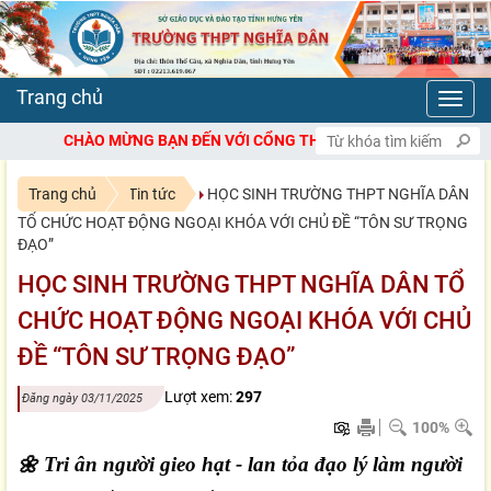
Toggl
navig
ẠN ĐẾN VỚI CỔNG THÔNG TIN ĐIỆN TỬ TRƯỜNG THPT NGHĨA DÂN
Trang chủ
Tin tức
HỌC SINH TRƯỜNG THPT NGHĨA DÂN
TỔ CHỨC HOẠT ĐỘNG NGOẠI KHÓA VỚI CHỦ ĐỀ “TÔN SƯ TRỌNG
ĐẠO”
HỌC SINH TRƯỜNG THPT NGHĨA DÂN TỔ
CHỨC HOẠT ĐỘNG NGOẠI KHÓA VỚI CHỦ
ĐỀ “TÔN SƯ TRỌNG ĐẠO”
Lượt xem:
297
Đăng ngày 03/11/2025
100%
🌼
Tri ân người gieo hạt - lan tỏa đạo lý làm người