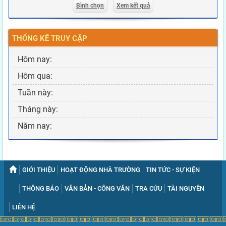
Bình chọn
Xem kết quả
THỐNG KÊ TRUY CẬP
Hôm nay:
Hôm qua:
Tuần này:
Tháng này:
Năm nay:
GIỚI THIỆU
HOẠT ĐỘNG NHÀ TRƯỜNG
TIN TỨC - SỰ KIỆN
THÔNG BÁO
VĂN BẢN - CÔNG VĂN
TRA CỨU
TÀI NGUYÊN
LIÊN HỆ