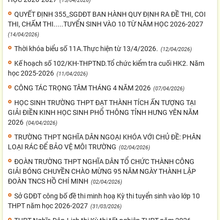
(15/04/2026)
QUYẾT ĐỊNH 355_SGDĐT BAN HÀNH QUY ĐỊNH RA ĐỀ THI, COI
THI, CHẤM THI.....TUYỂN SINH VÀO 10 TỪ NĂM HỌC 2026-2027
(14/04/2026)
Thời khóa biểu số 11A.Thực hiện từ 13/4/2026.
(12/04/2026)
Kế hoạch số 102/KH-THPTND.Tổ chức kiểm tra cuối HK2. Năm
học 2025-2026
(11/04/2026)
CÔNG TÁC TRỌNG TÂM THÁNG 4 NĂM 2026
(07/04/2026)
HỌC SINH TRƯỜNG THPT ĐẠT THÀNH TÍCH ẤN TƯỢNG TẠI
GIẢI ĐIỀN KINH HỌC SINH PHỔ THÔNG TỈNH HƯNG YÊN NĂM
2026
(04/04/2026)
TRƯỜNG THPT NGHĨA DÂN NGOẠI KHÓA VỚI CHỦ ĐỀ: PHÂN
LOẠI RÁC ĐỂ BẢO VỆ MÔI TRƯỜNG
(02/04/2026)
ĐOÀN TRƯỜNG THPT NGHĨA DÂN TỔ CHỨC THÀNH CÔNG
GIẢI BÓNG CHUYỀN CHÀO MỪNG 95 NĂM NGÀY THÀNH LẬP
ĐOÀN TNCS HỒ CHÍ MINH
(02/04/2026)
Sở GDĐT công bố đề thi minh hoạ Kỳ thi tuyển sinh vào lớp 10
THPT năm học 2026-2027
(31/03/2026)