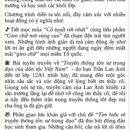
trường và học sinh các khối lớp.
Chương trình diễn ra sôi nổi, đầy cảm xúc với nhiều
hoạt động có ý nghĩa như:
🎵
Tiết mục múa
“Cô tuyệt vời nhất”
cùng tiểu phẩm
“
Gieo chữ nơi vùng cao
” đã chạm đến trái tim người
xem. Những hình ảnh giản dị mà cảm động ấy như
lời tri ân gửi đến những người đang ngày đêm miệt
mài “
gieo chữ”
mọi miền Tổ quốc.
Bài tuyên truyền về “
Truyền thống tôn sư trọng
🌼
đạo của dân tộc Việt Nam
” - do bạn Trần Lan Anh
đến từ lớp 12A1 trình bày, đã mang đến một góc
nhìn sâu sắc và xúc động về lòng biết ơn thầy cô.
Giọng nói tự tin, truyền cảm của Lan Anh khiến cả
sân trường lắng lại để nhớ về công ơn thầy cô, để rồi
ai nấy đều thêm trân trọng truyền thống tốt đẹp mà
cha ông ta đã gìn giữ.
🎁
Phần giao lưu khán giả với chủ đề
“Tìm hiểu về
truyền thống tôn sư trọng đạo
” đã thu hút đông đảo
học sinh tham gia. Những câu hỏi, câu trả lời dí dỏm