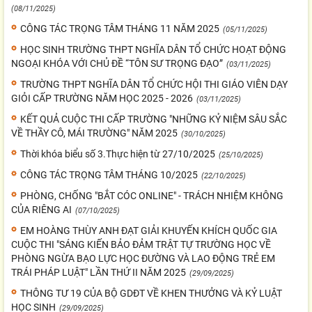
(08/11/2025)
CÔNG TÁC TRỌNG TÂM THÁNG 11 NĂM 2025
(05/11/2025)
HỌC SINH TRƯỜNG THPT NGHĨA DÂN TỔ CHỨC HOẠT ĐỘNG
NGOẠI KHÓA VỚI CHỦ ĐỀ “TÔN SƯ TRỌNG ĐẠO”
(03/11/2025)
TRƯỜNG THPT NGHĨA DÂN TỔ CHỨC HỘI THI GIÁO VIÊN DẠY
GIỎI CẤP TRƯỜNG NĂM HỌC 2025 - 2026
(03/11/2025)
KẾT QUẢ CUỘC THI CẤP TRƯỜNG "NHỮNG KỶ NIỆM SÂU SẮC
VỀ THẦY CÔ, MÁI TRƯỜNG" NĂM 2025
(30/10/2025)
Thời khóa biểu số 3.Thực hiện từ 27/10/2025
(25/10/2025)
CÔNG TÁC TRỌNG TÂM THÁNG 10/2025
(22/10/2025)
PHÒNG, CHỐNG "BẮT CÓC ONLINE" - TRÁCH NHIỆM KHÔNG
CỦA RIÊNG AI
(07/10/2025)
EM HOÀNG THÙY ANH ĐẠT GIẢI KHUYẾN KHÍCH QUỐC GIA
CUỘC THI "SÁNG KIẾN BẢO ĐẢM TRẬT TỰ TRƯỜNG HỌC VỀ
PHÒNG NGỪA BẠO LỰC HỌC ĐƯỜNG VÀ LAO ĐỘNG TRẺ EM
TRÁI PHÁP LUẬT" LẦN THỨ II NĂM 2025
(29/09/2025)
THÔNG TƯ 19 CỦA BỘ GDĐT VỀ KHEN THƯỞNG VÀ KỶ LUẬT
HỌC SINH
(29/09/2025)