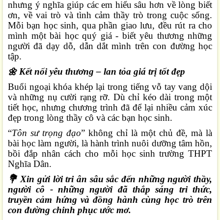
nhưng ý nghĩa giúp các em hiểu sâu hơn về lòng biết
ơn, về vai trò và tình cảm thầy trò trong cuộc sống.
Mỗi bạn học sinh, qua phần giao lưu, đều rút ra cho
mình một bài học quý giá - biết yêu thương những
người đã dạy dỗ, dẫn dắt mình trên con đường học
tập.
Kết nối yêu thương – lan tỏa giá trị tốt đẹp
🌼
Buổi ngoại khóa khép lại trong tiếng vỗ tay vang dội
và những nụ cười rạng rỡ. Dù chỉ kéo dài trong một
tiết học, nhưng chương trình đã để lại nhiều cảm xúc
đẹp trong lòng thầy cô và các bạn học sinh.
“
Tôn sư trọng đạo
” không chỉ là một chủ đề, mà là
bài học làm người, là hành trình nuôi dưỡng tâm hồn,
bồi đắp nhân cách cho mỗi học sinh trường THPT
Nghĩa Dân.
💐
Xin gửi lời tri ân sâu sắc đến những người thầy,
người cô - những người đã thắp sáng tri thức,
truyền cảm hứng và đồng hành cùng học trò trên
con đường chinh phục ước mơ.