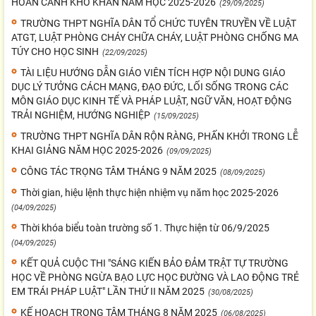
HOÀN CẢNH KHÓ KHĂN NĂM HỌC 2025-2026
(29/09/2025)
TRƯỜNG THPT NGHĨA DÂN TỔ CHỨC TUYÊN TRUYỀN VỀ LUẬT
ATGT, LUẬT PHÒNG CHÁY CHỮA CHÁY, LUẬT PHÒNG CHỐNG MA
TÚY CHO HỌC SINH
(22/09/2025)
TÀI LIỆU HƯỚNG DẪN GIÁO VIÊN TÍCH HỢP NỘI DUNG GIÁO
DỤC LÝ TƯỞNG CÁCH MẠNG, ĐẠO ĐỨC, LỐI SỐNG TRONG CÁC
MÔN GIÁO DỤC KINH TẾ VÀ PHÁP LUẬT, NGỮ VĂN, HOẠT ĐỘNG
TRẢI NGHIỆM, HƯỚNG NGHIỆP
(15/09/2025)
TRƯỜNG THPT NGHĨA DÂN RỘN RÀNG, PHẤN KHỞI TRONG LỄ
KHAI GIẢNG NĂM HỌC 2025-2026
(09/09/2025)
CÔNG TÁC TRỌNG TÂM THÁNG 9 NĂM 2025
(08/09/2025)
Thời gian, hiệu lệnh thực hiện nhiệm vụ năm học 2025-2026
(04/09/2025)
Thời khóa biểu toàn trường số 1. Thực hiện từ 06/9/2025
(04/09/2025)
KẾT QUẢ CUỘC THI "SÁNG KIẾN BẢO ĐẢM TRẬT TỰ TRƯỜNG
HỌC VỀ PHÒNG NGỪA BẠO LỰC HỌC ĐƯỜNG VÀ LAO ĐỘNG TRẺ
EM TRÁI PHÁP LUẬT" LẦN THỨ II NĂM 2025
(30/08/2025)
KẾ HOẠCH TRỌNG TÂM THÁNG 8 NĂM 2025
(06/08/2025)