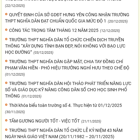
(22/12/2025)
QUYẾT ĐỊNH CỦA SỞ GDĐT HƯNG YÊN CÔNG NHẬN TRƯỜNG
THPT NGHĨA DÂN ĐẠT CHUẨN QUỐC GIA MỨC ĐỘ 1
(20/12/2025)
CÔNG TÁC TRỌNG TÂM THÁNG 12 NĂM 2025
(12/12/2025)
TRƯỜNG THPT NGHĨA DÂN TỔ CHỨC CHIẾN DỊCH TRUYỀN
THÔNG “XÂY DỰNG TÌNH BẠN ĐẸP, NÓI KHÔNG VỚI BẠO LỰC
HỌC ĐƯỜNG”
(03/12/2025)
TRƯỜNG THPT NGHĨA DÂN GẶP MẶT, CHIA TAY ĐỒNG CHÍ
PHẠM VĂN HIỀN - PHÓ HIỆU TRƯỞNG NGHỈ HƯU THEO CHẾ ĐỘ
(01/12/2025)
TRƯỜNG THPT NGHĨA DÂN HỘI THẢO PHÁT TRIỂN NĂNG LỰC
SỐ VÀ GIÁO DỤC KỸ NĂNG CÔNG DÂN SỐ CHO HỌC SINH PHỔ
THÔNG
(01/12/2025)
Thời khóa biểu toàn trường số 4. Thực hiện từ 01/12/2025
(30/11/2025)
TẤM GƯƠNG NGƯỜI TỐT - VIỆC TỐT
(21/11/2025)
TRƯỜNG THPT NGHĨA DÂN TỔ CHỨC LỄ KỶ NIỆM 43 NĂM
NGÀY NHÀ GIÁO VIỆT NAM (20/11/1982 – 20/11/2025)