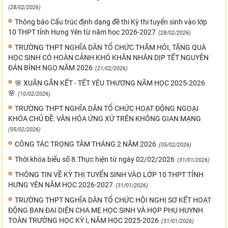
(28/02/2026)
Thông báo Cấu trúc định dạng đề thi Kỳ thi tuyển sinh vào lớp
10 THPT tỉnh Hưng Yên từ năm học 2026-2027
(28/02/2026)
TRƯỜNG THPT NGHĨA DÂN TỔ CHỨC THĂM HỎI, TẶNG QUÀ
HỌC SINH CÓ HOÀN CẢNH KHÓ KHĂN NHÂN DỊP TẾT NGUYÊN
ĐÁN BÍNH NGỌ NĂM 2026
(21/02/2026)
🌸 XUÂN GẮN KẾT - TẾT YÊU THƯƠNG NĂM HỌC 2025-2026
🌸
(10/02/2026)
TRƯỜNG THPT NGHĨA DÂN TỔ CHỨC HOẠT ĐỘNG NGOẠI
KHÓA CHỦ ĐỀ: VĂN HÓA ỨNG XỬ TRÊN KHÔNG GIAN MẠNG
(05/02/2026)
CÔNG TÁC TRỌNG TÂM THÁNG 2 NĂM 2026
(05/02/2026)
Thời khóa biểu số 8.Thực hiện từ ngày 02/02/2026
(31/01/2026)
THÔNG TIN VỀ KỲ THI TUYỂN SINH VÀO LỚP 10 THPT TỈNH
HƯNG YÊN NĂM HỌC 2026-2027
(31/01/2026)
TRƯỜNG THPT NGHĨA DÂN TỔ CHỨC HỘI NGHỊ SƠ KẾT HOẠT
ĐỘNG BAN ĐẠI DIỆN CHA MẸ HỌC SINH VÀ HỌP PHỤ HUYNH
TOÀN TRƯỜNG HỌC KỲ I, NĂM HỌC 2025-2026
(31/01/2026)