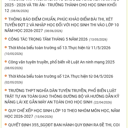
2025 - 2026 VÀ TRI ÂN - TRƯỞNG THÀNH CHO HỌC SINH KHỐI
12
(08/06/2026)
THÔNG BÁO ĐIỂM CHUẨN, PHÚC KHẢO ĐIỂM BÀI THI, XÉT
TUYỂN ĐỢT 2 VÀ NHẬP HỌC ĐỐI VỚI HỌC SINH THI VÀO LỚP 10
NĂM HỌC 2026-2027
(08/06/2026)
CÔNG TÁC TRỌNG TÂM THÁNG 5 NĂM 2026
(13/05/2026)
Thời khóa biểu toàn trường số 13.Thực hiện từ 11/5/2026
(10/05/2026)
Công văn tuyên truyền, phổ biến về Luật An ninh mạng 2025
(08/05/2026)
Thời khóa biểu toàn trường số 12A.Thực hiện từ 04/5/2026
(02/05/2026)
TRƯỜNG THPT NGHĨA DÂN TUYÊN TRUYỀN, PHỔ BIẾN LUẬT
TRẬT TỰ AN TOÀN GIAO THÔNG ĐƯỜNG BỘ VÀ HƯỚNG DẪN KỸ
NĂNG LÁI XE GẮN MÁY AN TOÀN CHO HỌC SINH
(22/04/2026)
QUY CHẾ XẾP HỌC SINH LỚP 10 THEO NHÓM MÔN HỌC, NĂM
HỌC 2026-2027
(15/04/2026)
QUYẾT ĐỊNH 355_SGDĐT BAN HÀNH QUY ĐỊNH RA ĐỀ THI, COI