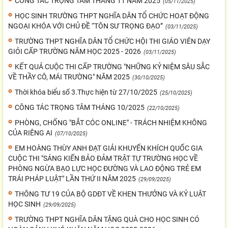
CÔNG TÁC TRỌNG TÂM THÁNG 11 NĂM 2025
(05/11/2025)
HỌC SINH TRƯỜNG THPT NGHĨA DÂN TỔ CHỨC HOẠT ĐỘNG
NGOẠI KHÓA VỚI CHỦ ĐỀ “TÔN SƯ TRỌNG ĐẠO”
(03/11/2025)
TRƯỜNG THPT NGHĨA DÂN TỔ CHỨC HỘI THI GIÁO VIÊN DẠY
GIỎI CẤP TRƯỜNG NĂM HỌC 2025 - 2026
(03/11/2025)
KẾT QUẢ CUỘC THI CẤP TRƯỜNG "NHỮNG KỶ NIỆM SÂU SẮC
VỀ THẦY CÔ, MÁI TRƯỜNG" NĂM 2025
(30/10/2025)
Thời khóa biểu số 3.Thực hiện từ 27/10/2025
(25/10/2025)
CÔNG TÁC TRỌNG TÂM THÁNG 10/2025
(22/10/2025)
PHÒNG, CHỐNG "BẮT CÓC ONLINE" - TRÁCH NHIỆM KHÔNG
CỦA RIÊNG AI
(07/10/2025)
EM HOÀNG THÙY ANH ĐẠT GIẢI KHUYẾN KHÍCH QUỐC GIA
CUỘC THI "SÁNG KIẾN BẢO ĐẢM TRẬT TỰ TRƯỜNG HỌC VỀ
PHÒNG NGỪA BẠO LỰC HỌC ĐƯỜNG VÀ LAO ĐỘNG TRẺ EM
TRÁI PHÁP LUẬT" LẦN THỨ II NĂM 2025
(29/09/2025)
THÔNG TƯ 19 CỦA BỘ GDĐT VỀ KHEN THƯỞNG VÀ KỶ LUẬT
HỌC SINH
(29/09/2025)
TRƯỜNG THPT NGHĨA DÂN TẶNG QUÀ CHO HỌC SINH CÓ