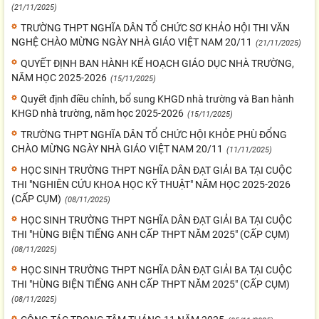
(21/11/2025)
TRƯỜNG THPT NGHĨA DÂN TỔ CHỨC SƠ KHẢO HỘI THI VĂN
NGHỆ CHÀO MỪNG NGÀY NHÀ GIÁO VIỆT NAM 20/11
(21/11/2025)
QUYẾT ĐỊNH BAN HÀNH KẾ HOẠCH GIÁO DỤC NHÀ TRƯỜNG,
NĂM HỌC 2025-2026
(15/11/2025)
Quyết định điều chỉnh, bổ sung KHGD nhà trường và Ban hành
KHGD nhà trường, năm học 2025-2026
(15/11/2025)
TRƯỜNG THPT NGHĨA DÂN TỔ CHỨC HỘI KHỎE PHÙ ĐỔNG
CHÀO MỪNG NGÀY NHÀ GIÁO VIỆT NAM 20/11
(11/11/2025)
HỌC SINH TRƯỜNG THPT NGHĨA DÂN ĐẠT GIẢI BA TẠI CUỘC
THI "NGHIÊN CỨU KHOA HỌC KỸ THUẬT" NĂM HỌC 2025-2026
(CẤP CỤM)
(08/11/2025)
HỌC SINH TRƯỜNG THPT NGHĨA DÂN ĐẠT GIẢI BA TẠI CUỘC
THI "HÙNG BIỆN TIẾNG ANH CẤP THPT NĂM 2025" (CẤP CỤM)
(08/11/2025)
HỌC SINH TRƯỜNG THPT NGHĨA DÂN ĐẠT GIẢI BA TẠI CUỘC
THI "HÙNG BIỆN TIẾNG ANH CẤP THPT NĂM 2025" (CẤP CỤM)
(08/11/2025)