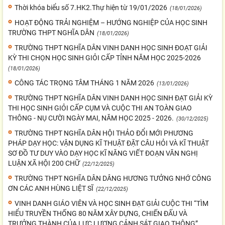
Thời khóa biểu số 7.HK2.Thự hiện từ 19/01/2026
(18/01/2026)
HOẠT ĐỘNG TRẢI NGHIỆM – HƯỚNG NGHIỆP CỦA HỌC SINH
TRƯỜNG THPT NGHĨA DÂN
(18/01/2026)
TRƯỜNG THPT NGHĨA DÂN VINH DANH HỌC SINH ĐOẠT GIẢI
KỲ THI CHỌN HỌC SINH GIỎI CẤP TỈNH NĂM HỌC 2025-2026
(18/01/2026)
CÔNG TÁC TRỌNG TÂM THÁNG 1 NĂM 2026
(13/01/2026)
TRƯỜNG THPT NGHĨA DÂN VINH DANH HỌC SINH ĐẠT GIẢI KỲ
THI HỌC SINH GIỎI CẤP CỤM VÀ CUỘC THI AN TOÀN GIAO
THÔNG - NỤ CƯỜI NGÀY MAI, NĂM HỌC 2025 - 2026.
(30/12/2025)
TRƯỜNG THPT NGHĨA DÂN HỘI THẢO ĐỔI MỚI PHƯƠNG
PHÁP DẠY HỌC: VẬN DỤNG KĨ THUẬT ĐẶT CÂU HỎI VÀ KĨ THUẬT
SƠ ĐỒ TƯ DUY VÀO DẠY HỌC KĨ NĂNG VIẾT ĐOẠN VĂN NGHỊ
LUẬN XÃ HỘI 200 CHỮ
(22/12/2025)
TRƯỜNG THPT NGHĨA DÂN DÂNG HƯƠNG TƯỞNG NHỚ CÔNG
ƠN CÁC ANH HÙNG LIỆT SĨ
(22/12/2025)
VINH DANH GIÁO VIÊN VÀ HỌC SINH ĐẠT GIẢI CUỘC THI “TÌM
HIỂU TRUYỀN THỐNG 80 NĂM XÂY DỰNG, CHIẾN ĐẤU VÀ
TRƯỞNG THÀNH CỦA LỰC LƯỢNG CẢNH SÁT GIAO THÔNG”