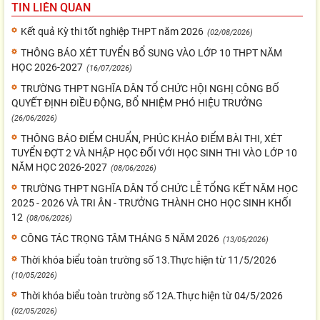
TIN LIÊN QUAN
Kết quả Kỳ thi tốt nghiệp THPT năm 2026
(02/08/2026)
THÔNG BÁO XÉT TUYỂN BỔ SUNG VÀO LỚP 10 THPT NĂM
HỌC 2026-2027
(16/07/2026)
TRƯỜNG THPT NGHĨA DÂN TỔ CHỨC HỘI NGHỊ CÔNG BỐ
QUYẾT ĐỊNH ĐIỀU ĐỘNG, BỔ NHIỆM PHÓ HIỆU TRƯỞNG
(26/06/2026)
THÔNG BÁO ĐIỂM CHUẨN, PHÚC KHẢO ĐIỂM BÀI THI, XÉT
TUYỂN ĐỢT 2 VÀ NHẬP HỌC ĐỐI VỚI HỌC SINH THI VÀO LỚP 10
NĂM HỌC 2026-2027
(08/06/2026)
TRƯỜNG THPT NGHĨA DÂN TỔ CHỨC LỄ TỔNG KẾT NĂM HỌC
2025 - 2026 VÀ TRI ÂN - TRƯỞNG THÀNH CHO HỌC SINH KHỐI
12
(08/06/2026)
CÔNG TÁC TRỌNG TÂM THÁNG 5 NĂM 2026
(13/05/2026)
Thời khóa biểu toàn trường số 13.Thực hiện từ 11/5/2026
(10/05/2026)
Thời khóa biểu toàn trường số 12A.Thực hiện từ 04/5/2026
(02/05/2026)