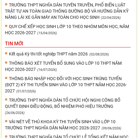
TRƯỜNG THPT NGHĨA DÂN TUYÊN TRUYỀN, PHỔ BIẾN LUẬT
TRẬT TỰ AN TOÀN GIAO THÔNG ĐƯỜNG BỘ VÀ HƯỚNG DẪN KỸ
NĂNG LÁI XE GẮN MÁY AN TOÀN CHO HỌC SINH
(22/04/2026)
QUY CHẾ XẾP HỌC SINH LỚP 10 THEO NHÓM MÔN HỌC, NĂM
HỌC 2026-2027
(15/04/2026)
TIN MỚI
Kết quả Kỳ thi tốt nghiệp THPT năm 2026
(02/08/2026)
THÔNG BÁO XÉT TUYỂN BỔ SUNG VÀO LỚP 10 THPT NĂM
HỌC 2026-2027
(16/07/2026)
THÔNG BÁO NHẬP HỌC ĐỐI VỚI HỌC SINH TRÚNG TUYỂN
(ĐỢT 2) KỲ THI TUYỂN SINH VÀO LỚP 10 THPT NĂM HỌC 2026-
2027
(01/07/2026)
TRƯỜNG THPT NGHĨA DÂN TỔ CHỨC HỘI NGHỊ CÔNG BỐ
QUYẾT ĐỊNH ĐIỀU ĐỘNG, BỔ NHIỆM PHÓ HIỆU TRƯỞNG
(26/06/2026)
VÀI NÉT VỀ THỦ KHOA KỲ THI TUYỂN SINH VÀO LỚP 10
TRƯỜNG THPT NGHĨA DÂN NĂM HỌC 2026-2027
(09/06/2026)
TRƯỜNG THPT NGHĨA DÂN TỔ CHỨC LỄ TỔNG KẾT NĂM HỌC