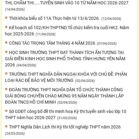
THI, CHẤM THI.....TUYỂN SINH VÀO 10 TỪ NĂM HỌC 2026-2027
(14/04/2026)
Thời khóa biểu số 11A.Thực hiện từ 13/4/2026.
(12/04/2026)
Kế hoạch số 102/KH-THPTND.Tổ chức kiểm tra cuối HK2. Năm
học 2025-2026
(11/04/2026)
CÔNG TÁC TRỌNG TÂM THÁNG 4 NĂM 2026
(07/04/2026)
HỌC SINH TRƯỜNG THPT ĐẠT THÀNH TÍCH ẤN TƯỢNG TẠI
GIẢI ĐIỀN KINH HỌC SINH PHỔ THÔNG TỈNH HƯNG YÊN NĂM
2026
(04/04/2026)
TRƯỜNG THPT NGHĨA DÂN NGOẠI KHÓA VỚI CHỦ ĐỀ: PHÂN
LOẠI RÁC ĐỂ BẢO VỆ MÔI TRƯỜNG
(02/04/2026)
ĐOÀN TRƯỜNG THPT NGHĨA DÂN TỔ CHỨC THÀNH CÔNG
GIẢI BÓNG CHUYỀN CHÀO MỪNG 95 NĂM NGÀY THÀNH LẬP
ĐOÀN TNCS HỒ CHÍ MINH
(02/04/2026)
Sở GDĐT công bố đề thi minh hoạ Kỳ thi tuyển sinh vào lớp 10
THPT năm học 2026-2027
(31/03/2026)
THPT Nghĩa Dân.Lịch thi Kỳ thi tốt nghiệp THPT năm 2026
(24/03/2026)