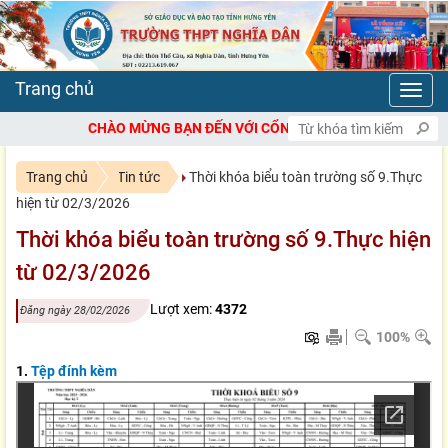
Toggl
navig
CHÀO MỪNG BẠN ĐẾN VỚI CỔNG THÔNG TIN ĐIỆN TỬ TRƯỜNG T
Trang chủ
Tin tức
Thời khóa biểu toàn trường số 9.Thực
hiện từ 02/3/2026
Thời khóa biểu toàn trường số 9.Thực hiện
từ 02/3/2026
Lượt xem:
4372
Đăng ngày 28/02/2026
100%
1.
Tệp đính kèm