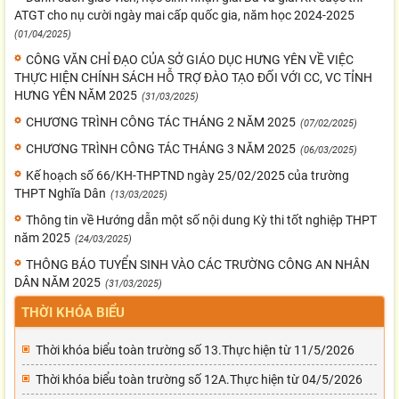
ATGT cho nụ cười ngày mai cấp quốc gia, năm học 2024-2025
(01/04/2025)
CÔNG VĂN CHỈ ĐẠO CỦA SỞ GIÁO DỤC HƯNG YÊN VỀ VIỆC
THỰC HIỆN CHÍNH SÁCH HỖ TRỢ ĐÀO TẠO ĐỐI VỚI CC, VC TỈNH
HƯNG YÊN NĂM 2025
(31/03/2025)
CHƯƠNG TRÌNH CÔNG TÁC THÁNG 2 NĂM 2025
(07/02/2025)
CHƯƠNG TRÌNH CÔNG TÁC THÁNG 3 NĂM 2025
(06/03/2025)
Kế hoạch số 66/KH-THPTND ngày 25/02/2025 của trường
THPT Nghĩa Dân
(13/03/2025)
Thông tin về Hướng dẫn một số nội dung Kỳ thi tốt nghiệp THPT
năm 2025
(24/03/2025)
THÔNG BÁO TUYỂN SINH VÀO CÁC TRƯỜNG CÔNG AN NHÂN
DÂN NĂM 2025
(31/03/2025)
THỜI KHÓA BIỂU
Thời khóa biểu toàn trường số 13.Thực hiện từ 11/5/2026
Thời khóa biểu toàn trường số 12A.Thực hiện từ 04/5/2026