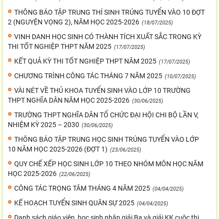
THÔNG BÁO TẬP TRUNG THÍ SINH TRÚNG TUYỂN VÀO 10 ĐỢT
2 (NGUYỆN VỌNG 2), NĂM HỌC 2025-2026
(18/07/2025)
VINH DANH HỌC SINH CÓ THÀNH TÍCH XUẤT SẮC TRONG KỲ
THI TỐT NGHIỆP THPT NĂM 2025
(17/07/2025)
KẾT QUẢ KỲ THI TỐT NGHIỆP THPT NĂM 2025
(17/07/2025)
CHƯƠNG TRÌNH CÔNG TÁC THÁNG 7 NĂM 2025
(10/07/2025)
VÀI NÉT VỀ THỦ KHOA TUYỂN SINH VÀO LỚP 10 TRƯỜNG
THPT NGHĨA DÂN NĂM HỌC 2025-2026
(30/06/2025)
TRƯỜNG THPT NGHĨA DÂN TỔ CHỨC ĐẠI HỘI CHI BỘ LẦN V,
NHIỆM KỲ 2025 – 2030
(30/06/2025)
THÔNG BÁO TẬP TRUNG HỌC SINH TRÚNG TUYỂN VÀO LỚP
10 NĂM HỌC 2025-2026 (ĐỢT 1)
(23/06/2025)
QUY CHẾ XẾP HỌC SINH LỚP 10 THEO NHÓM MÔN HỌC NĂM
HỌC 2025-2026
(22/06/2025)
CÔNG TÁC TRỌNG TÂM THÁNG 4 NĂM 2025
(04/04/2025)
KẾ HOẠCH TUYỂN SINH QUÂN SỰ 2025
(04/04/2025)
Danh sách giáo viên, học sinh nhận giải Ba và giải KK cuộc thi