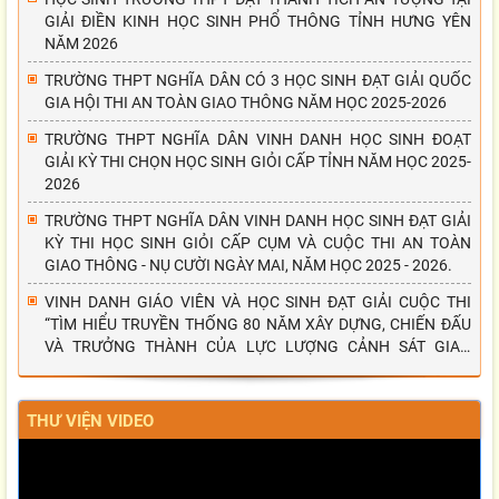
GIẢI ĐIỀN KINH HỌC SINH PHỔ THÔNG TỈNH HƯNG YÊN
NĂM 2026
TRƯỜNG THPT NGHĨA DÂN CÓ 3 HỌC SINH ĐẠT GIẢI QUỐC
GIA HỘI THI AN TOÀN GIAO THÔNG NĂM HỌC 2025-2026
TRƯỜNG THPT NGHĨA DÂN VINH DANH HỌC SINH ĐOẠT
GIẢI KỲ THI CHỌN HỌC SINH GIỎI CẤP TỈNH NĂM HỌC 2025-
2026
TRƯỜNG THPT NGHĨA DÂN VINH DANH HỌC SINH ĐẠT GIẢI
KỲ THI HỌC SINH GIỎI CẤP CỤM VÀ CUỘC THI AN TOÀN
GIAO THÔNG - NỤ CƯỜI NGÀY MAI, NĂM HỌC 2025 - 2026.
VINH DANH GIÁO VIÊN VÀ HỌC SINH ĐẠT GIẢI CUỘC THI
“TÌM HIỂU TRUYỀN THỐNG 80 NĂM XÂY DỰNG, CHIẾN ĐẤU
VÀ TRƯỞNG THÀNH CỦA LỰC LƯỢNG CẢNH SÁT GIAO
THÔNG”
THƯ VIỆN VIDEO