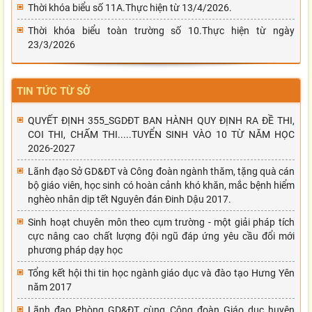
Thời khóa biểu số 11A.Thực hiện từ 13/4/2026.
Thời khóa biểu toàn trường số 10.Thực hiện từ ngày
23/3/2026
TIN TỨC TỪ SỞ
QUYẾT ĐỊNH 355_SGDĐT BAN HÀNH QUY ĐỊNH RA ĐỀ THI,
COI THI, CHẤM THI.....TUYỂN SINH VÀO 10 TỪ NĂM HỌC
2026-2027
Lãnh đạo Sở GD&ĐT và Công đoàn ngành thăm, tặng quà cán
bộ giáo viên, học sinh có hoàn cảnh khó khăn, mắc bệnh hiểm
nghèo nhân dịp tết Nguyên đán Đinh Dậu 2017.
Sinh hoạt chuyên môn theo cụm trường - một giải pháp tích
cực nâng cao chất lượng đội ngũ đáp ứng yêu cầu đổi mới
phương pháp dạy học
Tổng kết hội thi tin học ngành giáo dục và đào tạo Hưng Yên
năm 2017
Lãnh đạo Phòng GD&ĐT cùng Công đoàn Giáo dục huyện