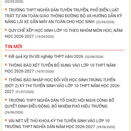
(02/05/2026)
TRƯỜNG THPT NGHĨA DÂN TUYÊN TRUYỀN, PHỔ BIẾN LUẬT
TRẬT TỰ AN TOÀN GIAO THÔNG ĐƯỜNG BỘ VÀ HƯỚNG DẪN KỸ
NĂNG LÁI XE GẮN MÁY AN TOÀN CHO HỌC SINH
(22/04/2026)
QUY CHẾ XẾP HỌC SINH LỚP 10 THEO NHÓM MÔN HỌC, NĂM
HỌC 2026-2027
(15/04/2026)
TIN MỚI
Kết quả Kỳ thi tốt nghiệp THPT năm 2026
(02/08/2026)
THÔNG BÁO XÉT TUYỂN BỔ SUNG VÀO LỚP 10 THPT NĂM
HỌC 2026-2027
(16/07/2026)
THÔNG BÁO NHẬP HỌC ĐỐI VỚI HỌC SINH TRÚNG TUYỂN
(ĐỢT 2) KỲ THI TUYỂN SINH VÀO LỚP 10 THPT NĂM HỌC 2026-
2027
(01/07/2026)
TRƯỜNG THPT NGHĨA DÂN TỔ CHỨC HỘI NGHỊ CÔNG BỐ
QUYẾT ĐỊNH ĐIỀU ĐỘNG, BỔ NHIỆM PHÓ HIỆU TRƯỞNG
(26/06/2026)
VÀI NÉT VỀ THỦ KHOA KỲ THI TUYỂN SINH VÀO LỚP 10
TRƯỜNG THPT NGHĨA DÂN NĂM HỌC 2026-2027
(09/06/2026)