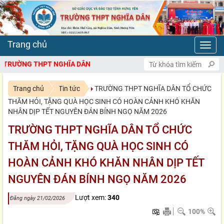
Toggl
navig
CHÀO MỪNG BẠN ĐẾN VỚI CỔNG TH
Trang chủ
Tin tức
TRƯỜNG THPT NGHĨA DÂN TỔ CHỨC
THĂM HỎI, TẶNG QUÀ HỌC SINH CÓ HOÀN CẢNH KHÓ KHĂN
NHÂN DỊP TẾT NGUYÊN ĐÁN BÍNH NGỌ NĂM 2026
TRƯỜNG THPT NGHĨA DÂN TỔ CHỨC
THĂM HỎI, TẶNG QUÀ HỌC SINH CÓ
HOÀN CẢNH KHÓ KHĂN NHÂN DỊP TẾT
NGUYÊN ĐÁN BÍNH NGỌ NĂM 2026
Lượt xem:
340
Đăng ngày 21/02/2026
100%