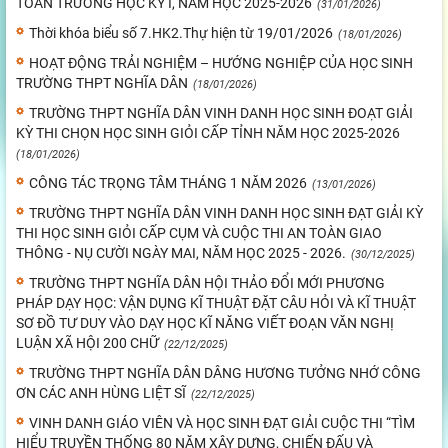
TOÀN TRƯỜNG HỌC KỲ I, NĂM HỌC 2025-2026
(31/01/2026)
Thời khóa biểu số 7.HK2.Thự hiện từ 19/01/2026
(18/01/2026)
HOẠT ĐỘNG TRẢI NGHIỆM – HƯỚNG NGHIỆP CỦA HỌC SINH
TRƯỜNG THPT NGHĨA DÂN
(18/01/2026)
TRƯỜNG THPT NGHĨA DÂN VINH DANH HỌC SINH ĐOẠT GIẢI
KỲ THI CHỌN HỌC SINH GIỎI CẤP TỈNH NĂM HỌC 2025-2026
(18/01/2026)
CÔNG TÁC TRỌNG TÂM THÁNG 1 NĂM 2026
(13/01/2026)
TRƯỜNG THPT NGHĨA DÂN VINH DANH HỌC SINH ĐẠT GIẢI KỲ
THI HỌC SINH GIỎI CẤP CỤM VÀ CUỘC THI AN TOÀN GIAO
THÔNG - NỤ CƯỜI NGÀY MAI, NĂM HỌC 2025 - 2026.
(30/12/2025)
TRƯỜNG THPT NGHĨA DÂN HỘI THẢO ĐỔI MỚI PHƯƠNG
PHÁP DẠY HỌC: VẬN DỤNG KĨ THUẬT ĐẶT CÂU HỎI VÀ KĨ THUẬT
SƠ ĐỒ TƯ DUY VÀO DẠY HỌC KĨ NĂNG VIẾT ĐOẠN VĂN NGHỊ
LUẬN XÃ HỘI 200 CHỮ
(22/12/2025)
TRƯỜNG THPT NGHĨA DÂN DÂNG HƯƠNG TƯỞNG NHỚ CÔNG
ƠN CÁC ANH HÙNG LIỆT SĨ
(22/12/2025)
VINH DANH GIÁO VIÊN VÀ HỌC SINH ĐẠT GIẢI CUỘC THI “TÌM
HIỂU TRUYỀN THỐNG 80 NĂM XÂY DỰNG, CHIẾN ĐẤU VÀ