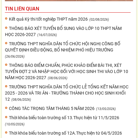
TIN LIÊN QUAN
Kết quả Kỳ thi tốt nghiệp THPT năm 2026
(02/08/2026)
THÔNG BÁO XÉT TUYỂN BỔ SUNG VÀO LỚP 10 THPT NĂM
HỌC 2026-2027
(16/07/2026)
TRƯỜNG THPT NGHĨA DÂN TỔ CHỨC HỘI NGHỊ CÔNG BỐ
QUYẾT ĐỊNH ĐIỀU ĐỘNG, BỔ NHIỆM PHÓ HIỆU TRƯỞNG
(26/06/2026)
THÔNG BÁO ĐIỂM CHUẨN, PHÚC KHẢO ĐIỂM BÀI THI, XÉT
TUYỂN ĐỢT 2 VÀ NHẬP HỌC ĐỐI VỚI HỌC SINH THI VÀO LỚP 10
NĂM HỌC 2026-2027
(08/06/2026)
TRƯỜNG THPT NGHĨA DÂN TỔ CHỨC LỄ TỔNG KẾT NĂM HỌC
2025 - 2026 VÀ TRI ÂN - TRƯỞNG THÀNH CHO HỌC SINH KHỐI
12
(08/06/2026)
CÔNG TÁC TRỌNG TÂM THÁNG 5 NĂM 2026
(13/05/2026)
Thời khóa biểu toàn trường số 13.Thực hiện từ 11/5/2026
(10/05/2026)
Thời khóa biểu toàn trường số 12A.Thực hiện từ 04/5/2026