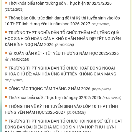
Thời khóa biểu toàn trường số 9.Thực hiện từ 02/3/2026
(28/02/2026)
Thông báo Cấu trúc định dạng đề thi Kỳ thi tuyển sinh vào lớp
10 THPT tỉnh Hưng Yên từ năm học 2026-2027
(28/02/2026)
TRƯỜNG THPT NGHĨA DÂN TỔ CHỨC THĂM HỎI, TẶNG QUÀ
HỌC SINH CÓ HOÀN CẢNH KHÓ KHĂN NHÂN DỊP TẾT NGUYÊN
ĐÁN BÍNH NGỌ NĂM 2026
(21/02/2026)
🌸 XUÂN GẮN KẾT - TẾT YÊU THƯƠNG NĂM HỌC 2025-2026
🌸
(10/02/2026)
TRƯỜNG THPT NGHĨA DÂN TỔ CHỨC HOẠT ĐỘNG NGOẠI
KHÓA CHỦ ĐỀ: VĂN HÓA ỨNG XỬ TRÊN KHÔNG GIAN MẠNG
(05/02/2026)
CÔNG TÁC TRỌNG TÂM THÁNG 2 NĂM 2026
(05/02/2026)
Thời khóa biểu số 8.Thực hiện từ ngày 02/02/2026
(31/01/2026)
THÔNG TIN VỀ KỲ THI TUYỂN SINH VÀO LỚP 10 THPT TỈNH
HƯNG YÊN NĂM HỌC 2026-2027
(31/01/2026)
TRƯỜNG THPT NGHĨA DÂN TỔ CHỨC HỘI NGHỊ SƠ KẾT HOẠT
ĐỘNG BAN ĐẠI DIỆN CHA MẸ HỌC SINH VÀ HỌP PHỤ HUYNH