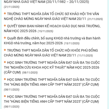
NGÀY NHÀ GIÁO VIỆT NAM (20/11/1982 – 20/11/2025)
(21/11/2025)
TRƯỜNG THPT NGHĨA DÂN TỔ CHỨC SƠ KHẢO HỘI THI VĂN
NGHỆ CHÀO MỪNG NGÀY NHÀ GIÁO VIỆT NAM 20/11
(21/11/2025)
QUYẾT ĐỊNH BAN HÀNH KẾ HOẠCH GIÁO DỤC NHÀ TRƯỜNG,
NĂM HỌC 2025-2026
(15/11/2025)
Quyết định điều chỉnh, bổ sung KHGD nhà trường và Ban hành
KHGD nhà trường, năm học 2025-2026
(15/11/2025)
TRƯỜNG THPT NGHĨA DÂN TỔ CHỨC HỘI KHỎE PHÙ ĐỔNG
CHÀO MỪNG NGÀY NHÀ GIÁO VIỆT NAM 20/11
(11/11/2025)
HỌC SINH TRƯỜNG THPT NGHĨA DÂN ĐẠT GIẢI BA TẠI CUỘC
THI "NGHIÊN CỨU KHOA HỌC KỸ THUẬT" NĂM HỌC 2025-2026
(CẤP CỤM)
(08/11/2025)
HỌC SINH TRƯỜNG THPT NGHĨA DÂN ĐẠT GIẢI BA TẠI CUỘC
THI "HÙNG BIỆN TIẾNG ANH CẤP THPT NĂM 2025" (CẤP CỤM)
(08/11/2025)
HỌC SINH TRƯỜNG THPT NGHĨA DÂN ĐẠT GIẢI BA TẠI CUỘC
THI "HÙNG BIỆN TIẾNG ANH CẤP THPT NĂM 2025" (CẤP CỤM)
(08/11/2025)