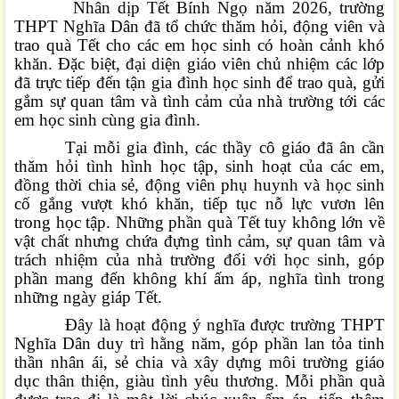
Nhân dịp Tết Bính Ngọ năm 2026, trường
THPT Nghĩa Dân đã tổ chức thăm hỏi, động viên và
trao quà Tết cho các em học sinh có hoàn cảnh khó
khăn. Đặc biệt, đại diện giáo viên chủ nhiệm các lớp
đã trực tiếp đến tận gia đình học sinh để trao quà, gửi
gắm sự quan tâm và tình cảm của nhà trường tới các
em học sinh cùng gia đình.
Tại mỗi gia đình, các thầy cô giáo đã ân cần
thăm hỏi tình hình học tập, sinh hoạt của các em,
đồng thời chia sẻ, động viên phụ huynh và học sinh
cố gắng vượt khó khăn, tiếp tục nỗ lực vươn lên
trong học tập. Những phần quà Tết tuy không lớn về
vật chất nhưng chứa đựng tình cảm, sự quan tâm và
trách nhiệm của nhà trường đối với học sinh, góp
phần mang đến không khí ấm áp, nghĩa tình trong
những ngày giáp Tết.
Đây là hoạt động ý nghĩa được trường THPT
Nghĩa Dân duy trì hằng năm, góp phần lan tỏa tinh
thần nhân ái, sẻ chia và xây dựng môi trường giáo
dục thân thiện, giàu tình yêu thương. Mỗi phần quà