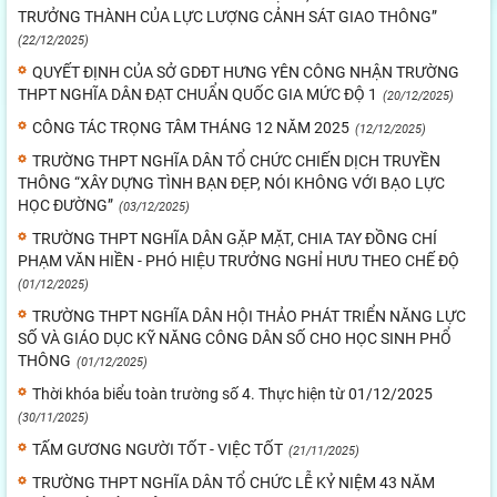
TRƯỞNG THÀNH CỦA LỰC LƯỢNG CẢNH SÁT GIAO THÔNG”
(22/12/2025)
QUYẾT ĐỊNH CỦA SỞ GDĐT HƯNG YÊN CÔNG NHẬN TRƯỜNG
THPT NGHĨA DÂN ĐẠT CHUẨN QUỐC GIA MỨC ĐỘ 1
(20/12/2025)
CÔNG TÁC TRỌNG TÂM THÁNG 12 NĂM 2025
(12/12/2025)
TRƯỜNG THPT NGHĨA DÂN TỔ CHỨC CHIẾN DỊCH TRUYỀN
THÔNG “XÂY DỰNG TÌNH BẠN ĐẸP, NÓI KHÔNG VỚI BẠO LỰC
HỌC ĐƯỜNG”
(03/12/2025)
TRƯỜNG THPT NGHĨA DÂN GẶP MẶT, CHIA TAY ĐỒNG CHÍ
PHẠM VĂN HIỀN - PHÓ HIỆU TRƯỞNG NGHỈ HƯU THEO CHẾ ĐỘ
(01/12/2025)
TRƯỜNG THPT NGHĨA DÂN HỘI THẢO PHÁT TRIỂN NĂNG LỰC
SỐ VÀ GIÁO DỤC KỸ NĂNG CÔNG DÂN SỐ CHO HỌC SINH PHỔ
THÔNG
(01/12/2025)
Thời khóa biểu toàn trường số 4. Thực hiện từ 01/12/2025
(30/11/2025)
TẤM GƯƠNG NGƯỜI TỐT - VIỆC TỐT
(21/11/2025)
TRƯỜNG THPT NGHĨA DÂN TỔ CHỨC LỄ KỶ NIỆM 43 NĂM