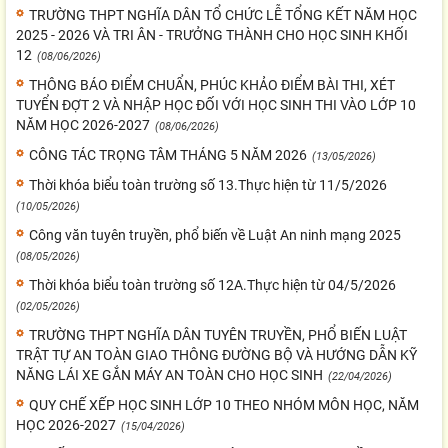
TRƯỜNG THPT NGHĨA DÂN TỔ CHỨC LỄ TỔNG KẾT NĂM HỌC
2025 - 2026 VÀ TRI ÂN - TRƯỞNG THÀNH CHO HỌC SINH KHỐI
12
(08/06/2026)
THÔNG BÁO ĐIỂM CHUẨN, PHÚC KHẢO ĐIỂM BÀI THI, XÉT
TUYỂN ĐỢT 2 VÀ NHẬP HỌC ĐỐI VỚI HỌC SINH THI VÀO LỚP 10
NĂM HỌC 2026-2027
(08/06/2026)
CÔNG TÁC TRỌNG TÂM THÁNG 5 NĂM 2026
(13/05/2026)
Thời khóa biểu toàn trường số 13.Thực hiện từ 11/5/2026
(10/05/2026)
Công văn tuyên truyền, phổ biến về Luật An ninh mạng 2025
(08/05/2026)
Thời khóa biểu toàn trường số 12A.Thực hiện từ 04/5/2026
(02/05/2026)
TRƯỜNG THPT NGHĨA DÂN TUYÊN TRUYỀN, PHỔ BIẾN LUẬT
TRẬT TỰ AN TOÀN GIAO THÔNG ĐƯỜNG BỘ VÀ HƯỚNG DẪN KỸ
NĂNG LÁI XE GẮN MÁY AN TOÀN CHO HỌC SINH
(22/04/2026)
QUY CHẾ XẾP HỌC SINH LỚP 10 THEO NHÓM MÔN HỌC, NĂM
HỌC 2026-2027
(15/04/2026)