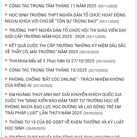
CÔNG TÁC TRỌNG TÂM THÁNG 11 NĂM 2025
(05/11/2025)
HỌC SINH TRƯỜNG THPT NGHĨA DÂN TỔ CHỨC HOẠT ĐỘNG
NGOẠI KHÓA VỚI CHỦ ĐỀ “TÔN SƯ TRỌNG ĐẠO”
(03/11/2025)
TRƯỜNG THPT NGHĨA DÂN TỔ CHỨC HỘI THI GIÁO VIÊN DẠY
GIỎI CẤP TRƯỜNG NĂM HỌC 2025 - 2026
(03/11/2025)
KẾT QUẢ CUỘC THI CẤP TRƯỜNG "NHỮNG KỶ NIỆM SÂU SẮC
VỀ THẦY CÔ, MÁI TRƯỜNG" NĂM 2025
(30/10/2025)
Thời khóa biểu số 3.Thực hiện từ 27/10/2025
(25/10/2025)
CÔNG TÁC TRỌNG TÂM THÁNG 10/2025
(22/10/2025)
PHÒNG, CHỐNG "BẮT CÓC ONLINE" - TRÁCH NHIỆM KHÔNG
CỦA RIÊNG AI
(07/10/2025)
EM HOÀNG THÙY ANH ĐẠT GIẢI KHUYẾN KHÍCH QUỐC GIA
CUỘC THI "SÁNG KIẾN BẢO ĐẢM TRẬT TỰ TRƯỜNG HỌC VỀ
PHÒNG NGỪA BẠO LỰC HỌC ĐƯỜNG VÀ LAO ĐỘNG TRẺ EM
TRÁI PHÁP LUẬT" LẦN THỨ II NĂM 2025
(29/09/2025)
THÔNG TƯ 19 CỦA BỘ GDĐT VỀ KHEN THƯỞNG VÀ KỶ LUẬT
HỌC SINH
(29/09/2025)