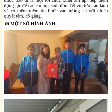
được trao đi là một lời chúc xuân ấm áp, tiếp thêm
động lực để các em học sinh đón Tết vui tươi, an lành
và có thêm niềm tin bước vào tương lai với nhiều
quyết tâm, cố gắng.
MỘT SỐ HÌNH ẢNH
📸