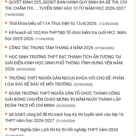
QUYẾT ĐỊNH 355_SGDĐT BAN HÀNH QUY ĐỊNH RA ĐỀ THI, COI
THI, CHẤM THI.....TUYỂN SINH VÀO 10 TỪ NĂM HỌC 2026-2027
(14/04/2026)
Thời khóa biểu số 11A.Thực hiện từ 13/4/2026.
(12/04/2026)
Kế hoạch số 102/KH-THPTND.Tổ chức kiểm tra cuối HK2. Năm
học 2025-2026
(11/04/2026)
CÔNG TÁC TRỌNG TÂM THÁNG 4 NĂM 2026
(07/04/2026)
HỌC SINH TRƯỜNG THPT ĐẠT THÀNH TÍCH ẤN TƯỢNG TẠI
GIẢI ĐIỀN KINH HỌC SINH PHỔ THÔNG TỈNH HƯNG YÊN NĂM
2026
(04/04/2026)
TRƯỜNG THPT NGHĨA DÂN NGOẠI KHÓA VỚI CHỦ ĐỀ: PHÂN
LOẠI RÁC ĐỂ BẢO VỆ MÔI TRƯỜNG
(02/04/2026)
ĐOÀN TRƯỜNG THPT NGHĨA DÂN TỔ CHỨC THÀNH CÔNG
GIẢI BÓNG CHUYỀN CHÀO MỪNG 95 NĂM NGÀY THÀNH LẬP
ĐOÀN TNCS HỒ CHÍ MINH
(02/04/2026)
Sở GDĐT công bố đề thi minh hoạ Kỳ thi tuyển sinh vào lớp 10
THPT năm học 2026-2027
(31/03/2026)
THPT Nghĩa Dân.Lịch thi Kỳ thi tốt nghiệp THPT năm 2026