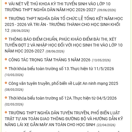
VÀI NÉT VỀ THỦ KHOA KỲ THI TUYỂN SINH VÀO LỚP 10
TRƯỜNG THPT NGHĨA DÂN NĂM HỌC 2026-2027
(09/06/2026)
TRƯỜNG THPT NGHĨA DÂN TỔ CHỨC LỄ TỔNG KẾT NĂM HỌC
2025 - 2026 VÀ TRI ÂN - TRƯỞNG THÀNH CHO HỌC SINH KHỐI
12
(08/06/2026)
THÔNG BÁO ĐIỂM CHUẨN, PHÚC KHẢO ĐIỂM BÀI THI, XÉT
TUYỂN ĐỢT 2 VÀ NHẬP HỌC ĐỐI VỚI HỌC SINH THI VÀO LỚP 10
NĂM HỌC 2026-2027
(08/06/2026)
CÔNG TÁC TRỌNG TÂM THÁNG 5 NĂM 2026
(13/05/2026)
Thời khóa biểu toàn trường số 13.Thực hiện từ 11/5/2026
(10/05/2026)
Công văn tuyên truyền, phổ biến về Luật An ninh mạng 2025
(08/05/2026)
Thời khóa biểu toàn trường số 12A.Thực hiện từ 04/5/2026
(02/05/2026)
TRƯỜNG THPT NGHĨA DÂN TUYÊN TRUYỀN, PHỔ BIẾN LUẬT
TRẬT TỰ AN TOÀN GIAO THÔNG ĐƯỜNG BỘ VÀ HƯỚNG DẪN KỸ
NĂNG LÁI XE GẮN MÁY AN TOÀN CHO HỌC SINH
(22/04/2026)