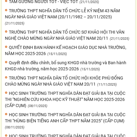
TẤM GƯƠNG NGƯỜI TỐT - VIỆC TỐT
(21/11/2025)
TRƯỜNG THPT NGHĨA DÂN TỔ CHỨC LỄ KỶ NIỆM 43 NĂM
NGÀY NHÀ GIÁO VIỆT NAM (20/11/1982 – 20/11/2025)
(21/11/2025)
TRƯỜNG THPT NGHĨA DÂN TỔ CHỨC SƠ KHẢO HỘI THI VĂN
NGHỆ CHÀO MỪNG NGÀY NHÀ GIÁO VIỆT NAM 20/11
(21/11/2025)
QUYẾT ĐỊNH BAN HÀNH KẾ HOẠCH GIÁO DỤC NHÀ TRƯỜNG,
NĂM HỌC 2025-2026
(15/11/2025)
Quyết định điều chỉnh, bổ sung KHGD nhà trường và Ban hành
KHGD nhà trường, năm học 2025-2026
(15/11/2025)
TRƯỜNG THPT NGHĨA DÂN TỔ CHỨC HỘI KHỎE PHÙ ĐỔNG
CHÀO MỪNG NGÀY NHÀ GIÁO VIỆT NAM 20/11
(11/11/2025)
HỌC SINH TRƯỜNG THPT NGHĨA DÂN ĐẠT GIẢI BA TẠI CUỘC
THI "NGHIÊN CỨU KHOA HỌC KỸ THUẬT" NĂM HỌC 2025-2026
(CẤP CỤM)
(08/11/2025)
HỌC SINH TRƯỜNG THPT NGHĨA DÂN ĐẠT GIẢI BA TẠI CUỘC
THI "HÙNG BIỆN TIẾNG ANH CẤP THPT NĂM 2025" (CẤP CỤM)
(08/11/2025)
HỌC SINH TRƯỜNG THPT NGHĨA DÂN ĐẠT GIẢI BA TẠI CUỘC