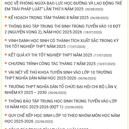
HỌC VỀ PHÒNG NGỪA BẠO LỰC HỌC ĐƯỜNG VÀ LAO ĐỘNG TRẺ
EM TRÁI PHÁP LUẬT" LẦN THỨ II NĂM 2025
(30/08/2025)
KẾ HOẠCH TRỌNG TÂM THÁNG 8 NĂM 2025
(06/08/2025)
THÔNG BÁO TẬP TRUNG THÍ SINH TRÚNG TUYỂN VÀO 10 ĐỢT
2 (NGUYỆN VỌNG 2), NĂM HỌC 2025-2026
(18/07/2025)
VINH DANH HỌC SINH CÓ THÀNH TÍCH XUẤT SẮC TRONG KỲ
THI TỐT NGHIỆP THPT NĂM 2025
(17/07/2025)
KẾT QUẢ KỲ THI TỐT NGHIỆP THPT NĂM 2025
(17/07/2025)
CHƯƠNG TRÌNH CÔNG TÁC THÁNG 7 NĂM 2025
(10/07/2025)
VÀI NÉT VỀ THỦ KHOA TUYỂN SINH VÀO LỚP 10 TRƯỜNG
THPT NGHĨA DÂN NĂM HỌC 2025-2026
(30/06/2025)
TRƯỜNG THPT NGHĨA DÂN TỔ CHỨC ĐẠI HỘI CHI BỘ LẦN V,
NHIỆM KỲ 2025 – 2030
(30/06/2025)
THÔNG BÁO TẬP TRUNG HỌC SINH TRÚNG TUYỂN VÀO LỚP
10 NĂM HỌC 2025-2026 (ĐỢT 1)
(23/06/2025)
QUY CHẾ XẾP HỌC SINH LỚP 10 THEO NHÓM MÔN HỌC NĂM
HỌC 2025-2026
(22/06/2025)