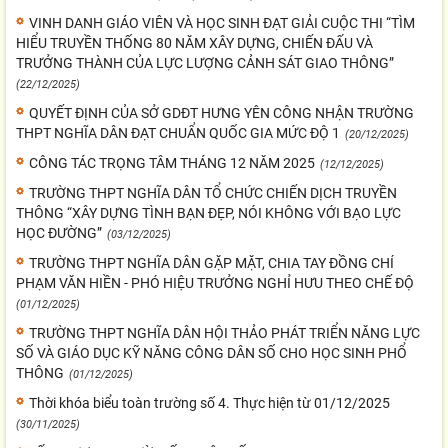
VINH DANH GIÁO VIÊN VÀ HỌC SINH ĐẠT GIẢI CUỘC THI “TÌM
HIỂU TRUYỀN THỐNG 80 NĂM XÂY DỰNG, CHIẾN ĐẤU VÀ
TRƯỞNG THÀNH CỦA LỰC LƯỢNG CẢNH SÁT GIAO THÔNG”
(22/12/2025)
QUYẾT ĐỊNH CỦA SỞ GDĐT HƯNG YÊN CÔNG NHẬN TRƯỜNG
THPT NGHĨA DÂN ĐẠT CHUẨN QUỐC GIA MỨC ĐỘ 1
(20/12/2025)
CÔNG TÁC TRỌNG TÂM THÁNG 12 NĂM 2025
(12/12/2025)
TRƯỜNG THPT NGHĨA DÂN TỔ CHỨC CHIẾN DỊCH TRUYỀN
THÔNG “XÂY DỰNG TÌNH BẠN ĐẸP, NÓI KHÔNG VỚI BẠO LỰC
HỌC ĐƯỜNG”
(03/12/2025)
TRƯỜNG THPT NGHĨA DÂN GẶP MẶT, CHIA TAY ĐỒNG CHÍ
PHẠM VĂN HIỀN - PHÓ HIỆU TRƯỞNG NGHỈ HƯU THEO CHẾ ĐỘ
(01/12/2025)
TRƯỜNG THPT NGHĨA DÂN HỘI THẢO PHÁT TRIỂN NĂNG LỰC
SỐ VÀ GIÁO DỤC KỸ NĂNG CÔNG DÂN SỐ CHO HỌC SINH PHỔ
THÔNG
(01/12/2025)
Thời khóa biểu toàn trường số 4. Thực hiện từ 01/12/2025
(30/11/2025)