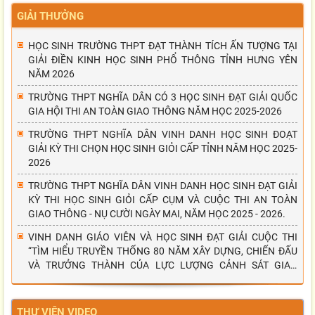
GIẢI THƯỞNG
HỌC SINH TRƯỜNG THPT ĐẠT THÀNH TÍCH ẤN TƯỢNG TẠI
GIẢI ĐIỀN KINH HỌC SINH PHỔ THÔNG TỈNH HƯNG YÊN
NĂM 2026
TRƯỜNG THPT NGHĨA DÂN CÓ 3 HỌC SINH ĐẠT GIẢI QUỐC
GIA HỘI THI AN TOÀN GIAO THÔNG NĂM HỌC 2025-2026
TRƯỜNG THPT NGHĨA DÂN VINH DANH HỌC SINH ĐOẠT
GIẢI KỲ THI CHỌN HỌC SINH GIỎI CẤP TỈNH NĂM HỌC 2025-
2026
TRƯỜNG THPT NGHĨA DÂN VINH DANH HỌC SINH ĐẠT GIẢI
KỲ THI HỌC SINH GIỎI CẤP CỤM VÀ CUỘC THI AN TOÀN
GIAO THÔNG - NỤ CƯỜI NGÀY MAI, NĂM HỌC 2025 - 2026.
VINH DANH GIÁO VIÊN VÀ HỌC SINH ĐẠT GIẢI CUỘC THI
“TÌM HIỂU TRUYỀN THỐNG 80 NĂM XÂY DỰNG, CHIẾN ĐẤU
VÀ TRƯỞNG THÀNH CỦA LỰC LƯỢNG CẢNH SÁT GIAO
THÔNG”
THƯ VIỆN VIDEO