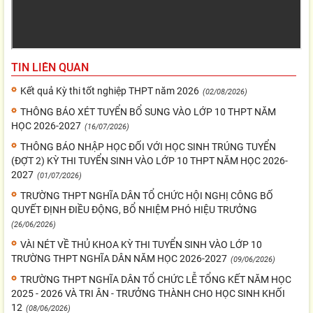
TIN LIÊN QUAN
Kết quả Kỳ thi tốt nghiệp THPT năm 2026
(02/08/2026)
THÔNG BÁO XÉT TUYỂN BỔ SUNG VÀO LỚP 10 THPT NĂM
HỌC 2026-2027
(16/07/2026)
THÔNG BÁO NHẬP HỌC ĐỐI VỚI HỌC SINH TRÚNG TUYỂN
(ĐỢT 2) KỲ THI TUYỂN SINH VÀO LỚP 10 THPT NĂM HỌC 2026-
2027
(01/07/2026)
TRƯỜNG THPT NGHĨA DÂN TỔ CHỨC HỘI NGHỊ CÔNG BỐ
QUYẾT ĐỊNH ĐIỀU ĐỘNG, BỔ NHIỆM PHÓ HIỆU TRƯỞNG
(26/06/2026)
VÀI NÉT VỀ THỦ KHOA KỲ THI TUYỂN SINH VÀO LỚP 10
TRƯỜNG THPT NGHĨA DÂN NĂM HỌC 2026-2027
(09/06/2026)
TRƯỜNG THPT NGHĨA DÂN TỔ CHỨC LỄ TỔNG KẾT NĂM HỌC
2025 - 2026 VÀ TRI ÂN - TRƯỞNG THÀNH CHO HỌC SINH KHỐI
12
(08/06/2026)