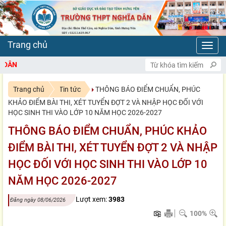
Toggl
navig
CHÀO MỪNG BẠN ĐẾN VỚI CỔ
Trang chủ
Tin tức
THÔNG BÁO ĐIỂM CHUẨN, PHÚC
KHẢO ĐIỂM BÀI THI, XÉT TUYỂN ĐỢT 2 VÀ NHẬP HỌC ĐỐI VỚI
HỌC SINH THI VÀO LỚP 10 NĂM HỌC 2026-2027
THÔNG BÁO ĐIỂM CHUẨN, PHÚC KHẢO
ĐIỂM BÀI THI, XÉT TUYỂN ĐỢT 2 VÀ NHẬP
HỌC ĐỐI VỚI HỌC SINH THI VÀO LỚP 10
NĂM HỌC 2026-2027
Lượt xem:
3983
Đăng ngày 08/06/2026
100%