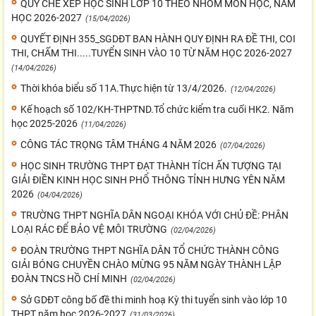
QUY CHẾ XẾP HỌC SINH LỚP 10 THEO NHÓM MÔN HỌC, NĂM
HỌC 2026-2027
(15/04/2026)
QUYẾT ĐỊNH 355_SGDĐT BAN HÀNH QUY ĐỊNH RA ĐỀ THI, COI
THI, CHẤM THI.....TUYỂN SINH VÀO 10 TỪ NĂM HỌC 2026-2027
(14/04/2026)
Thời khóa biểu số 11A.Thực hiện từ 13/4/2026.
(12/04/2026)
Kế hoạch số 102/KH-THPTND.Tổ chức kiểm tra cuối HK2. Năm
học 2025-2026
(11/04/2026)
CÔNG TÁC TRỌNG TÂM THÁNG 4 NĂM 2026
(07/04/2026)
HỌC SINH TRƯỜNG THPT ĐẠT THÀNH TÍCH ẤN TƯỢNG TẠI
GIẢI ĐIỀN KINH HỌC SINH PHỔ THÔNG TỈNH HƯNG YÊN NĂM
2026
(04/04/2026)
TRƯỜNG THPT NGHĨA DÂN NGOẠI KHÓA VỚI CHỦ ĐỀ: PHÂN
LOẠI RÁC ĐỂ BẢO VỆ MÔI TRƯỜNG
(02/04/2026)
ĐOÀN TRƯỜNG THPT NGHĨA DÂN TỔ CHỨC THÀNH CÔNG
GIẢI BÓNG CHUYỀN CHÀO MỪNG 95 NĂM NGÀY THÀNH LẬP
ĐOÀN TNCS HỒ CHÍ MINH
(02/04/2026)
Sở GDĐT công bố đề thi minh hoạ Kỳ thi tuyển sinh vào lớp 10
THPT năm học 2026-2027
(31/03/2026)