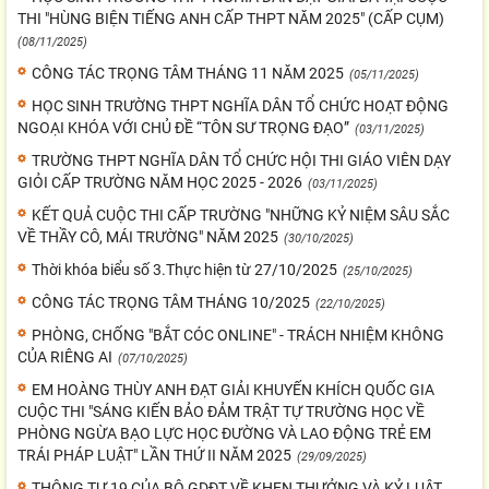
THI "HÙNG BIỆN TIẾNG ANH CẤP THPT NĂM 2025" (CẤP CỤM)
(08/11/2025)
CÔNG TÁC TRỌNG TÂM THÁNG 11 NĂM 2025
(05/11/2025)
HỌC SINH TRƯỜNG THPT NGHĨA DÂN TỔ CHỨC HOẠT ĐỘNG
NGOẠI KHÓA VỚI CHỦ ĐỀ “TÔN SƯ TRỌNG ĐẠO”
(03/11/2025)
TRƯỜNG THPT NGHĨA DÂN TỔ CHỨC HỘI THI GIÁO VIÊN DẠY
GIỎI CẤP TRƯỜNG NĂM HỌC 2025 - 2026
(03/11/2025)
KẾT QUẢ CUỘC THI CẤP TRƯỜNG "NHỮNG KỶ NIỆM SÂU SẮC
VỀ THẦY CÔ, MÁI TRƯỜNG" NĂM 2025
(30/10/2025)
Thời khóa biểu số 3.Thực hiện từ 27/10/2025
(25/10/2025)
CÔNG TÁC TRỌNG TÂM THÁNG 10/2025
(22/10/2025)
PHÒNG, CHỐNG "BẮT CÓC ONLINE" - TRÁCH NHIỆM KHÔNG
CỦA RIÊNG AI
(07/10/2025)
EM HOÀNG THÙY ANH ĐẠT GIẢI KHUYẾN KHÍCH QUỐC GIA
CUỘC THI "SÁNG KIẾN BẢO ĐẢM TRẬT TỰ TRƯỜNG HỌC VỀ
PHÒNG NGỪA BẠO LỰC HỌC ĐƯỜNG VÀ LAO ĐỘNG TRẺ EM
TRÁI PHÁP LUẬT" LẦN THỨ II NĂM 2025
(29/09/2025)
THÔNG TƯ 19 CỦA BỘ GDĐT VỀ KHEN THƯỞNG VÀ KỶ LUẬT