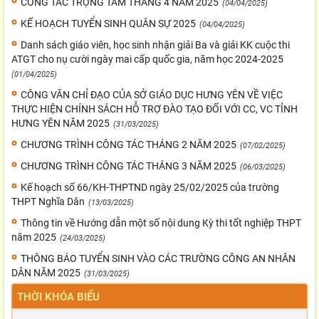
CÔNG TÁC TRỌNG TÂM THÁNG 4 NĂM 2025
(04/04/2025)
KẾ HOẠCH TUYỂN SINH QUÂN SỰ 2025
(04/04/2025)
Danh sách giáo viên, học sinh nhận giải Ba và giải KK cuộc thi
ATGT cho nụ cười ngày mai cấp quốc gia, năm học 2024-2025
(01/04/2025)
CÔNG VĂN CHỈ ĐẠO CỦA SỞ GIÁO DỤC HƯNG YÊN VỀ VIỆC
THỰC HIỆN CHÍNH SÁCH HỖ TRỢ ĐÀO TẠO ĐỐI VỚI CC, VC TỈNH
HƯNG YÊN NĂM 2025
(31/03/2025)
CHƯƠNG TRÌNH CÔNG TÁC THÁNG 2 NĂM 2025
(07/02/2025)
CHƯƠNG TRÌNH CÔNG TÁC THÁNG 3 NĂM 2025
(06/03/2025)
Kế hoạch số 66/KH-THPTND ngày 25/02/2025 của trường
THPT Nghĩa Dân
(13/03/2025)
Thông tin về Hướng dẫn một số nội dung Kỳ thi tốt nghiệp THPT
năm 2025
(24/03/2025)
THÔNG BÁO TUYỂN SINH VÀO CÁC TRƯỜNG CÔNG AN NHÂN
DÂN NĂM 2025
(31/03/2025)
THỜI KHÓA BIỂU