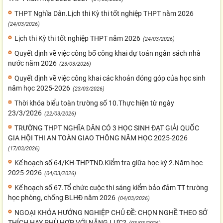
THPT Nghĩa Dân.Lịch thi Kỳ thi tốt nghiệp THPT năm 2026
(24/03/2026)
Lịch thi Kỳ thi tốt nghiệp THPT năm 2026
(24/03/2026)
Quyết định về việc công bố công khai dự toán ngân sách nhà
nước năm 2026
(23/03/2026)
Quyết định về việc công khai các khoản đóng góp của học sinh
năm học 2025-2026
(23/03/2026)
Thời khóa biểu toàn trường số 10.Thực hiện từ ngày
23/3/2026
(22/03/2026)
TRƯỜNG THPT NGHĨA DÂN CÓ 3 HỌC SINH ĐẠT GIẢI QUỐC
GIA HỘI THI AN TOÀN GIAO THÔNG NĂM HỌC 2025-2026
(17/03/2026)
Kế hoạch số 64/KH-THPTND.Kiểm tra giữa học kỳ 2.Năm học
2025-2026
(04/03/2026)
Kế hoạch số 67.Tổ chức cuộc thi sáng kiểm bảo đảm TT trường
học phòng, chống BLHĐ năm 2026
(04/03/2026)
NGOẠI KHÓA HƯỚNG NGHIỆP CHỦ ĐỀ: CHỌN NGHỀ THEO SỞ
THÍCH HAY PHÙ HỢP VỚI NĂNG LỰC?