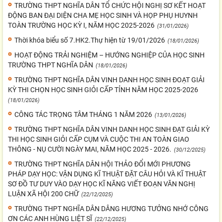
TRƯỜNG THPT NGHĨA DÂN TỔ CHỨC HỘI NGHỊ SƠ KẾT HOẠT
ĐỘNG BAN ĐẠI DIỆN CHA MẸ HỌC SINH VÀ HỌP PHỤ HUYNH
TOÀN TRƯỜNG HỌC KỲ I, NĂM HỌC 2025-2026
(31/01/2026)
Thời khóa biểu số 7.HK2.Thự hiện từ 19/01/2026
(18/01/2026)
HOẠT ĐỘNG TRẢI NGHIỆM – HƯỚNG NGHIỆP CỦA HỌC SINH
TRƯỜNG THPT NGHĨA DÂN
(18/01/2026)
TRƯỜNG THPT NGHĨA DÂN VINH DANH HỌC SINH ĐOẠT GIẢI
KỲ THI CHỌN HỌC SINH GIỎI CẤP TỈNH NĂM HỌC 2025-2026
(18/01/2026)
CÔNG TÁC TRỌNG TÂM THÁNG 1 NĂM 2026
(13/01/2026)
TRƯỜNG THPT NGHĨA DÂN VINH DANH HỌC SINH ĐẠT GIẢI KỲ
THI HỌC SINH GIỎI CẤP CỤM VÀ CUỘC THI AN TOÀN GIAO
THÔNG - NỤ CƯỜI NGÀY MAI, NĂM HỌC 2025 - 2026.
(30/12/2025)
TRƯỜNG THPT NGHĨA DÂN HỘI THẢO ĐỔI MỚI PHƯƠNG
PHÁP DẠY HỌC: VẬN DỤNG KĨ THUẬT ĐẶT CÂU HỎI VÀ KĨ THUẬT
SƠ ĐỒ TƯ DUY VÀO DẠY HỌC KĨ NĂNG VIẾT ĐOẠN VĂN NGHỊ
LUẬN XÃ HỘI 200 CHỮ
(22/12/2025)
TRƯỜNG THPT NGHĨA DÂN DÂNG HƯƠNG TƯỞNG NHỚ CÔNG
ƠN CÁC ANH HÙNG LIỆT SĨ
(22/12/2025)