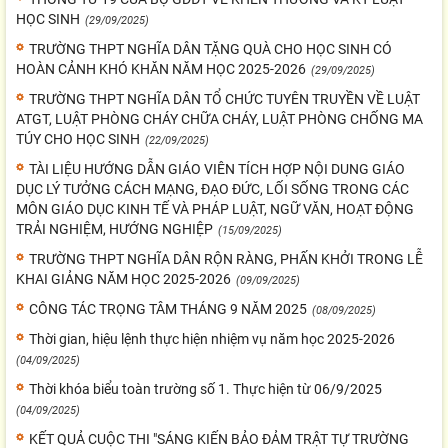
HỌC SINH
(29/09/2025)
TRƯỜNG THPT NGHĨA DÂN TẶNG QUÀ CHO HỌC SINH CÓ
HOÀN CẢNH KHÓ KHĂN NĂM HỌC 2025-2026
(29/09/2025)
TRƯỜNG THPT NGHĨA DÂN TỔ CHỨC TUYÊN TRUYỀN VỀ LUẬT
ATGT, LUẬT PHÒNG CHÁY CHỮA CHÁY, LUẬT PHÒNG CHỐNG MA
TÚY CHO HỌC SINH
(22/09/2025)
TÀI LIỆU HƯỚNG DẪN GIÁO VIÊN TÍCH HỢP NỘI DUNG GIÁO
DỤC LÝ TƯỞNG CÁCH MẠNG, ĐẠO ĐỨC, LỐI SỐNG TRONG CÁC
MÔN GIÁO DỤC KINH TẾ VÀ PHÁP LUẬT, NGỮ VĂN, HOẠT ĐỘNG
TRẢI NGHIỆM, HƯỚNG NGHIỆP
(15/09/2025)
TRƯỜNG THPT NGHĨA DÂN RỘN RÀNG, PHẤN KHỞI TRONG LỄ
KHAI GIẢNG NĂM HỌC 2025-2026
(09/09/2025)
CÔNG TÁC TRỌNG TÂM THÁNG 9 NĂM 2025
(08/09/2025)
Thời gian, hiệu lệnh thực hiện nhiệm vụ năm học 2025-2026
(04/09/2025)
Thời khóa biểu toàn trường số 1. Thực hiện từ 06/9/2025
(04/09/2025)
KẾT QUẢ CUỘC THI "SÁNG KIẾN BẢO ĐẢM TRẬT TỰ TRƯỜNG