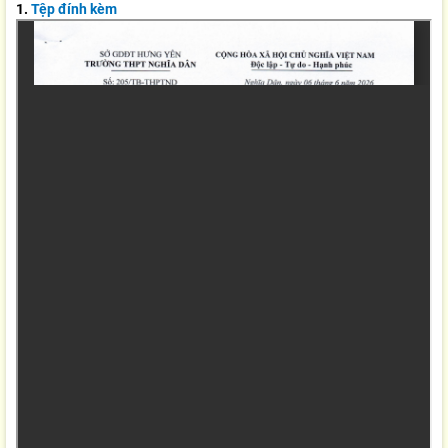
1.
Tệp đính kèm