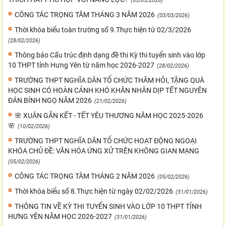
(03/03/2026)
CÔNG TÁC TRỌNG TÂM THÁNG 3 NĂM 2026
(03/03/2026)
Thời khóa biểu toàn trường số 9.Thực hiện từ 02/3/2026
(28/02/2026)
Thông báo Cấu trúc định dạng đề thi Kỳ thi tuyển sinh vào lớp
10 THPT tỉnh Hưng Yên từ năm học 2026-2027
(28/02/2026)
TRƯỜNG THPT NGHĨA DÂN TỔ CHỨC THĂM HỎI, TẶNG QUÀ
HỌC SINH CÓ HOÀN CẢNH KHÓ KHĂN NHÂN DỊP TẾT NGUYÊN
ĐÁN BÍNH NGỌ NĂM 2026
(21/02/2026)
🌸 XUÂN GẮN KẾT - TẾT YÊU THƯƠNG NĂM HỌC 2025-2026
🌸
(10/02/2026)
TRƯỜNG THPT NGHĨA DÂN TỔ CHỨC HOẠT ĐỘNG NGOẠI
KHÓA CHỦ ĐỀ: VĂN HÓA ỨNG XỬ TRÊN KHÔNG GIAN MẠNG
(05/02/2026)
CÔNG TÁC TRỌNG TÂM THÁNG 2 NĂM 2026
(05/02/2026)
Thời khóa biểu số 8.Thực hiện từ ngày 02/02/2026
(31/01/2026)
THÔNG TIN VỀ KỲ THI TUYỂN SINH VÀO LỚP 10 THPT TỈNH
HƯNG YÊN NĂM HỌC 2026-2027
(31/01/2026)