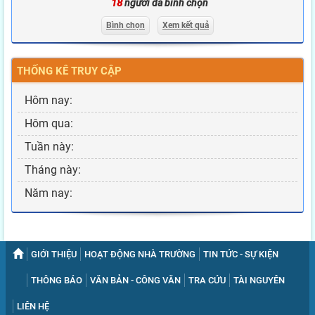
18
người đã bình chọn
Bình chọn
Xem kết quả
THỐNG KÊ TRUY CẬP
Hôm nay:
Hôm qua:
Tuần này:
Tháng này:
Năm nay:
GIỚI THIỆU
HOẠT ĐỘNG NHÀ TRƯỜNG
TIN TỨC - SỰ KIỆN
THÔNG BÁO
VĂN BẢN - CÔNG VĂN
TRA CỨU
TÀI NGUYÊN
LIÊN HỆ