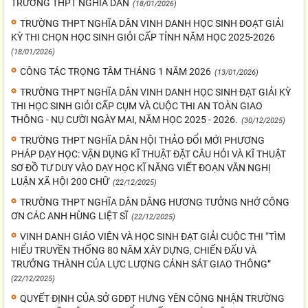
TRƯỜNG THPT NGHĨA DÂN
(18/01/2026)
TRƯỜNG THPT NGHĨA DÂN VINH DANH HỌC SINH ĐOẠT GIẢI
KỲ THI CHỌN HỌC SINH GIỎI CẤP TỈNH NĂM HỌC 2025-2026
(18/01/2026)
CÔNG TÁC TRỌNG TÂM THÁNG 1 NĂM 2026
(13/01/2026)
TRƯỜNG THPT NGHĨA DÂN VINH DANH HỌC SINH ĐẠT GIẢI KỲ
THI HỌC SINH GIỎI CẤP CỤM VÀ CUỘC THI AN TOÀN GIAO
THÔNG - NỤ CƯỜI NGÀY MAI, NĂM HỌC 2025 - 2026.
(30/12/2025)
TRƯỜNG THPT NGHĨA DÂN HỘI THẢO ĐỔI MỚI PHƯƠNG
PHÁP DẠY HỌC: VẬN DỤNG KĨ THUẬT ĐẶT CÂU HỎI VÀ KĨ THUẬT
SƠ ĐỒ TƯ DUY VÀO DẠY HỌC KĨ NĂNG VIẾT ĐOẠN VĂN NGHỊ
LUẬN XÃ HỘI 200 CHỮ
(22/12/2025)
TRƯỜNG THPT NGHĨA DÂN DÂNG HƯƠNG TƯỞNG NHỚ CÔNG
ƠN CÁC ANH HÙNG LIỆT SĨ
(22/12/2025)
VINH DANH GIÁO VIÊN VÀ HỌC SINH ĐẠT GIẢI CUỘC THI “TÌM
HIỂU TRUYỀN THỐNG 80 NĂM XÂY DỰNG, CHIẾN ĐẤU VÀ
TRƯỞNG THÀNH CỦA LỰC LƯỢNG CẢNH SÁT GIAO THÔNG”
(22/12/2025)
QUYẾT ĐỊNH CỦA SỞ GDĐT HƯNG YÊN CÔNG NHẬN TRƯỜNG