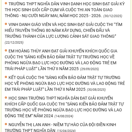
TRƯỜNG THPT NGHĨA DÂN VINH DANH HỌC SINH ĐẠT GIẢI KỲ
THI HỌC SINH GIỎI CẤP CỤM VÀ CUỘC THI AN TOÀN GIAO
THÔNG - NỤ CƯỜI NGÀY MAI, NĂM HỌC 2025 - 2026.
(30/12/2025)
VINH DANH GIÁO VIÊN VÀ HỌC SINH ĐẠT GIẢI CUỘC THI “TÌM
HIỂU TRUYỀN THỐNG 80 NĂM XÂY DỰNG, CHIẾN ĐẤU VÀ
TRƯỞNG THÀNH CỦA LỰC LƯỢNG CẢNH SÁT GIAO THÔNG”
(22/12/2025)
EM HOÀNG THÙY ANH ĐẠT GIẢI KHUYẾN KHÍCH QUỐC GIA
CUỘC THI "SÁNG KIẾN BẢO ĐẢM TRẬT TỰ TRƯỜNG HỌC VỀ
PHÒNG NGỪA BẠO LỰC HỌC ĐƯỜNG VÀ LAO ĐỘNG TRẺ EM
TRÁI PHÁP LUẬT" LẦN THỨ II NĂM 2025
(29/09/2025)
KẾT QUẢ CUỘC THI "SÁNG KIẾN BẢO ĐẢM TRẬT TỰ TRƯỜNG
HỌC VỀ PHÒNG NGỪA BẠO LỰC HỌC ĐƯỜNG VÀ LAO ĐỘNG TRẺ
EM TRÁI PHÁP LUẬT" LẦN THỨ II NĂM 2025
(30/08/2025)
HỌC SINH TRƯỜNG THPT NGHĨA DÂN ĐẠT GIẢI KHUYẾN
KHÍCH CẤP QUỐC GIA CUỘC THI “SÁNG KIẾN BẢO ĐẢM TRẬT TỰ
TRƯỜNG HỌC VỀ PHÒNG NGỪA BẠO LỰC HỌC ĐƯỜNG VÀ LAO
ĐỘNG TRẺ EM” NĂM 2024
(14/08/2024)
NGUYỄN THỊ LAN ANH - NIỀM TỰ HÀO CỦA ĐỘI ĐIỀN KINH
TRƯỜNG THPT NGHĨA DÂN
(15/04/2024)