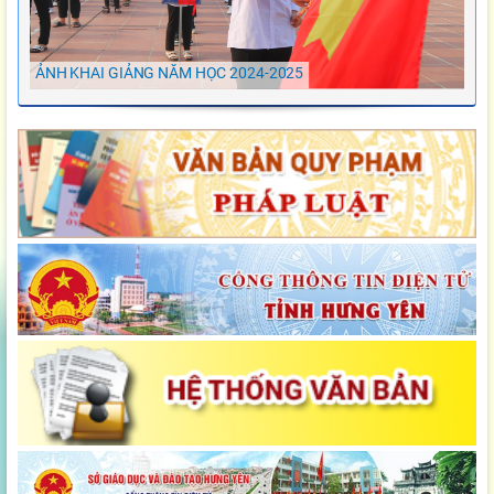
ẢNH KHAI GIẢNG NĂM HỌC 2024-2025
Ảnh