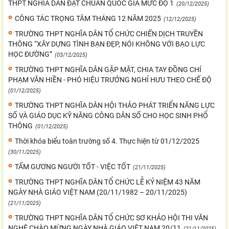
THPT NGHĨA DÂN ĐẠT CHUẨN QUỐC GIA MỨC ĐỘ 1
(20/12/2025)
CÔNG TÁC TRỌNG TÂM THÁNG 12 NĂM 2025
(12/12/2025)
TRƯỜNG THPT NGHĨA DÂN TỔ CHỨC CHIẾN DỊCH TRUYỀN
THÔNG “XÂY DỰNG TÌNH BẠN ĐẸP, NÓI KHÔNG VỚI BẠO LỰC
HỌC ĐƯỜNG”
(03/12/2025)
TRƯỜNG THPT NGHĨA DÂN GẶP MẶT, CHIA TAY ĐỒNG CHÍ
PHẠM VĂN HIỀN - PHÓ HIỆU TRƯỞNG NGHỈ HƯU THEO CHẾ ĐỘ
(01/12/2025)
TRƯỜNG THPT NGHĨA DÂN HỘI THẢO PHÁT TRIỂN NĂNG LỰC
SỐ VÀ GIÁO DỤC KỸ NĂNG CÔNG DÂN SỐ CHO HỌC SINH PHỔ
THÔNG
(01/12/2025)
Thời khóa biểu toàn trường số 4. Thực hiện từ 01/12/2025
(30/11/2025)
TẤM GƯƠNG NGƯỜI TỐT - VIỆC TỐT
(21/11/2025)
TRƯỜNG THPT NGHĨA DÂN TỔ CHỨC LỄ KỶ NIỆM 43 NĂM
NGÀY NHÀ GIÁO VIỆT NAM (20/11/1982 – 20/11/2025)
(21/11/2025)
TRƯỜNG THPT NGHĨA DÂN TỔ CHỨC SƠ KHẢO HỘI THI VĂN
NGHỆ CHÀO MỪNG NGÀY NHÀ GIÁO VIỆT NAM 20/11
(21/11/2025)