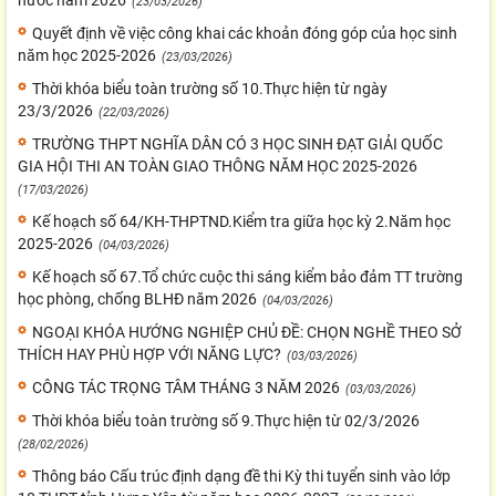
(23/03/2026)
Quyết định về việc công khai các khoản đóng góp của học sinh
năm học 2025-2026
(23/03/2026)
Thời khóa biểu toàn trường số 10.Thực hiện từ ngày
23/3/2026
(22/03/2026)
TRƯỜNG THPT NGHĨA DÂN CÓ 3 HỌC SINH ĐẠT GIẢI QUỐC
GIA HỘI THI AN TOÀN GIAO THÔNG NĂM HỌC 2025-2026
(17/03/2026)
Kế hoạch số 64/KH-THPTND.Kiểm tra giữa học kỳ 2.Năm học
2025-2026
(04/03/2026)
Kế hoạch số 67.Tổ chức cuộc thi sáng kiểm bảo đảm TT trường
học phòng, chống BLHĐ năm 2026
(04/03/2026)
NGOẠI KHÓA HƯỚNG NGHIỆP CHỦ ĐỀ: CHỌN NGHỀ THEO SỞ
THÍCH HAY PHÙ HỢP VỚI NĂNG LỰC?
(03/03/2026)
CÔNG TÁC TRỌNG TÂM THÁNG 3 NĂM 2026
(03/03/2026)
Thời khóa biểu toàn trường số 9.Thực hiện từ 02/3/2026
(28/02/2026)
Thông báo Cấu trúc định dạng đề thi Kỳ thi tuyển sinh vào lớp