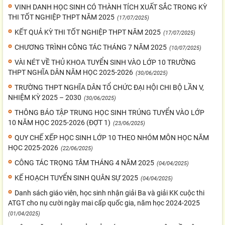
VINH DANH HỌC SINH CÓ THÀNH TÍCH XUẤT SẮC TRONG KỲ
THI TỐT NGHIỆP THPT NĂM 2025
(17/07/2025)
KẾT QUẢ KỲ THI TỐT NGHIỆP THPT NĂM 2025
(17/07/2025)
CHƯƠNG TRÌNH CÔNG TÁC THÁNG 7 NĂM 2025
(10/07/2025)
VÀI NÉT VỀ THỦ KHOA TUYỂN SINH VÀO LỚP 10 TRƯỜNG
THPT NGHĨA DÂN NĂM HỌC 2025-2026
(30/06/2025)
TRƯỜNG THPT NGHĨA DÂN TỔ CHỨC ĐẠI HỘI CHI BỘ LẦN V,
NHIỆM KỲ 2025 – 2030
(30/06/2025)
THÔNG BÁO TẬP TRUNG HỌC SINH TRÚNG TUYỂN VÀO LỚP
10 NĂM HỌC 2025-2026 (ĐỢT 1)
(23/06/2025)
QUY CHẾ XẾP HỌC SINH LỚP 10 THEO NHÓM MÔN HỌC NĂM
HỌC 2025-2026
(22/06/2025)
CÔNG TÁC TRỌNG TÂM THÁNG 4 NĂM 2025
(04/04/2025)
KẾ HOẠCH TUYỂN SINH QUÂN SỰ 2025
(04/04/2025)
Danh sách giáo viên, học sinh nhận giải Ba và giải KK cuộc thi
ATGT cho nụ cười ngày mai cấp quốc gia, năm học 2024-2025
(01/04/2025)