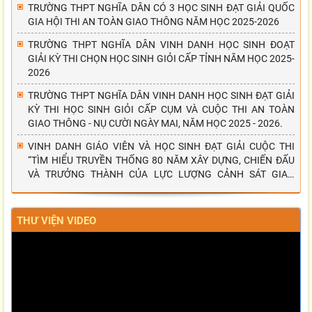
TRƯỜNG THPT NGHĨA DÂN CÓ 3 HỌC SINH ĐẠT GIẢI QUỐC
GIA HỘI THI AN TOÀN GIAO THÔNG NĂM HỌC 2025-2026
TRƯỜNG THPT NGHĨA DÂN VINH DANH HỌC SINH ĐOẠT
GIẢI KỲ THI CHỌN HỌC SINH GIỎI CẤP TỈNH NĂM HỌC 2025-
2026
TRƯỜNG THPT NGHĨA DÂN VINH DANH HỌC SINH ĐẠT GIẢI
KỲ THI HỌC SINH GIỎI CẤP CỤM VÀ CUỘC THI AN TOÀN
GIAO THÔNG - NỤ CƯỜI NGÀY MAI, NĂM HỌC 2025 - 2026.
VINH DANH GIÁO VIÊN VÀ HỌC SINH ĐẠT GIẢI CUỘC THI
“TÌM HIỂU TRUYỀN THỐNG 80 NĂM XÂY DỰNG, CHIẾN ĐẤU
VÀ TRƯỞNG THÀNH CỦA LỰC LƯỢNG CẢNH SÁT GIAO
THÔNG”
THƯ VIỆN VIDEO