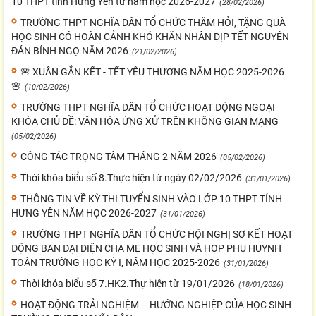
10 THPT tỉnh Hưng Yên từ năm học 2026-2027
(28/02/2026)
TRƯỜNG THPT NGHĨA DÂN TỔ CHỨC THĂM HỎI, TẶNG QUÀ
HỌC SINH CÓ HOÀN CẢNH KHÓ KHĂN NHÂN DỊP TẾT NGUYÊN
ĐÁN BÍNH NGỌ NĂM 2026
(21/02/2026)
🌸 XUÂN GẮN KẾT - TẾT YÊU THƯƠNG NĂM HỌC 2025-2026
🌸
(10/02/2026)
TRƯỜNG THPT NGHĨA DÂN TỔ CHỨC HOẠT ĐỘNG NGOẠI
KHÓA CHỦ ĐỀ: VĂN HÓA ỨNG XỬ TRÊN KHÔNG GIAN MẠNG
(05/02/2026)
CÔNG TÁC TRỌNG TÂM THÁNG 2 NĂM 2026
(05/02/2026)
Thời khóa biểu số 8.Thực hiện từ ngày 02/02/2026
(31/01/2026)
THÔNG TIN VỀ KỲ THI TUYỂN SINH VÀO LỚP 10 THPT TỈNH
HƯNG YÊN NĂM HỌC 2026-2027
(31/01/2026)
TRƯỜNG THPT NGHĨA DÂN TỔ CHỨC HỘI NGHỊ SƠ KẾT HOẠT
ĐỘNG BAN ĐẠI DIỆN CHA MẸ HỌC SINH VÀ HỌP PHỤ HUYNH
TOÀN TRƯỜNG HỌC KỲ I, NĂM HỌC 2025-2026
(31/01/2026)
Thời khóa biểu số 7.HK2.Thự hiện từ 19/01/2026
(18/01/2026)
HOẠT ĐỘNG TRẢI NGHIỆM – HƯỚNG NGHIỆP CỦA HỌC SINH