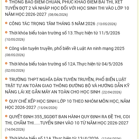
THÔNG BÁO ĐIỂM CHUẨN, PHÚC KHẢO ĐIỂM BÀI THI, XÉT
TUYỂN ĐỢT 2 VÀ NHẬP HỌC ĐỐI VỚI HỌC SINH THI VÀO LỚP 10
NĂM HỌC 2026-2027
(08/06/2026)
CÔNG TÁC TRỌNG TÂM THÁNG 5 NĂM 2026
(13/05/2026)
Thời khóa biểu toàn trường số 13.Thực hiện từ 11/5/2026
(10/05/2026)
Công văn tuyên truyền, phổ biến về Luật An ninh mạng 2025
(08/05/2026)
Thời khóa biểu toàn trường số 12A.Thực hiện từ 04/5/2026
(02/05/2026)
TRƯỜNG THPT NGHĨA DÂN TUYÊN TRUYỀN, PHỔ BIẾN LUẬT
TRẬT TỰ AN TOÀN GIAO THÔNG ĐƯỜNG BỘ VÀ HƯỚNG DẪN KỸ
NĂNG LÁI XE GẮN MÁY AN TOÀN CHO HỌC SINH
(22/04/2026)
QUY CHẾ XẾP HỌC SINH LỚP 10 THEO NHÓM MÔN HỌC, NĂM
HỌC 2026-2027
(15/04/2026)
QUYẾT ĐỊNH 355_SGDĐT BAN HÀNH QUY ĐỊNH RA ĐỀ THI, COI
THI, CHẤM THI.....TUYỂN SINH VÀO 10 TỪ NĂM HỌC 2026-2027
(14/04/2026)
Thời khóa biểu số 11A.Thực hiện từ 13/4/2026.
(12/04/2026)