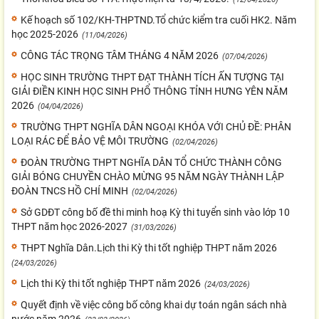
Kế hoạch số 102/KH-THPTND.Tổ chức kiểm tra cuối HK2. Năm
học 2025-2026
(11/04/2026)
CÔNG TÁC TRỌNG TÂM THÁNG 4 NĂM 2026
(07/04/2026)
HỌC SINH TRƯỜNG THPT ĐẠT THÀNH TÍCH ẤN TƯỢNG TẠI
GIẢI ĐIỀN KINH HỌC SINH PHỔ THÔNG TỈNH HƯNG YÊN NĂM
2026
(04/04/2026)
TRƯỜNG THPT NGHĨA DÂN NGOẠI KHÓA VỚI CHỦ ĐỀ: PHÂN
LOẠI RÁC ĐỂ BẢO VỆ MÔI TRƯỜNG
(02/04/2026)
ĐOÀN TRƯỜNG THPT NGHĨA DÂN TỔ CHỨC THÀNH CÔNG
GIẢI BÓNG CHUYỀN CHÀO MỪNG 95 NĂM NGÀY THÀNH LẬP
ĐOÀN TNCS HỒ CHÍ MINH
(02/04/2026)
Sở GDĐT công bố đề thi minh hoạ Kỳ thi tuyển sinh vào lớp 10
THPT năm học 2026-2027
(31/03/2026)
THPT Nghĩa Dân.Lịch thi Kỳ thi tốt nghiệp THPT năm 2026
(24/03/2026)
Lịch thi Kỳ thi tốt nghiệp THPT năm 2026
(24/03/2026)
Quyết định về việc công bố công khai dự toán ngân sách nhà
nước năm 2026