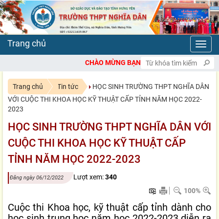
Toggl
navig
CHÀO MỪNG BẠN ĐẾN VỚI CỔNG THÔNG TIN ĐIỆN TỬ TRƯỜ
Trang chủ
Tin tức
HỌC SINH TRƯỜNG THPT NGHĨA DÂN
VỚI CUỘC THI KHOA HỌC KỸ THUẬT CẤP TỈNH NĂM HỌC 2022-
2023
HỌC SINH TRƯỜNG THPT NGHĨA DÂN VỚI
CUỘC THI KHOA HỌC KỸ THUẬT CẤP
TỈNH NĂM HỌC 2022-2023
Lượt xem:
340
Đăng ngày 06/12/2022
100%
Cuộc thi Khoa học, kỹ thuật cấp tỉnh dành cho
học sinh trung học năm học 2022-2023 diễn ra