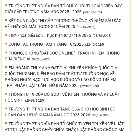
TRƯỜNG THPT NGHĨA DÂN TỔ CHỨC HỘI THI GIÁO VIÊN DẠY
GIỎI CẤP TRƯỜNG NĂM HỌC 2025 - 2026
(03/11/2025)
KẾT QUẢ CUỘC THI CẤP TRƯỜNG "NHỮNG KỶ NIỆM SÂU SẮC
VỀ THẦY CÔ, MÁI TRƯỜNG" NĂM 2025
(30/10/2025)
Thời khóa biểu số 3.Thực hiện từ 27/10/2025
(25/10/2025)
CÔNG TÁC TRỌNG TÂM THÁNG 10/2025
(22/10/2025)
PHÒNG, CHỐNG "BẮT CÓC ONLINE" - TRÁCH NHIỆM KHÔNG
CỦA RIÊNG AI
(07/10/2025)
EM HOÀNG THÙY ANH ĐẠT GIẢI KHUYẾN KHÍCH QUỐC GIA
CUỘC THI "SÁNG KIẾN BẢO ĐẢM TRẬT TỰ TRƯỜNG HỌC VỀ
PHÒNG NGỪA BẠO LỰC HỌC ĐƯỜNG VÀ LAO ĐỘNG TRẺ EM
TRÁI PHÁP LUẬT" LẦN THỨ II NĂM 2025
(29/09/2025)
THÔNG TƯ 19 CỦA BỘ GDĐT VỀ KHEN THƯỞNG VÀ KỶ LUẬT
HỌC SINH
(29/09/2025)
TRƯỜNG THPT NGHĨA DÂN TẶNG QUÀ CHO HỌC SINH CÓ
HOÀN CẢNH KHÓ KHĂN NĂM HỌC 2025-2026
(29/09/2025)
TRƯỜNG THPT NGHĨA DÂN TỔ CHỨC TUYÊN TRUYỀN VỀ LUẬT
ATGT, LUẬT PHÒNG CHÁY CHỮA CHÁY, LUẬT PHÒNG CHỐNG MA