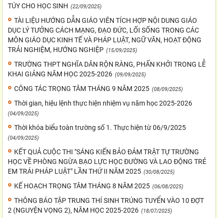
TÚY CHO HỌC SINH
(22/09/2025)
TÀI LIỆU HƯỚNG DẪN GIÁO VIÊN TÍCH HỢP NỘI DUNG GIÁO
DỤC LÝ TƯỞNG CÁCH MẠNG, ĐẠO ĐỨC, LỐI SỐNG TRONG CÁC
MÔN GIÁO DỤC KINH TẾ VÀ PHÁP LUẬT, NGỮ VĂN, HOẠT ĐỘNG
TRẢI NGHIỆM, HƯỚNG NGHIỆP
(15/09/2025)
TRƯỜNG THPT NGHĨA DÂN RỘN RÀNG, PHẤN KHỞI TRONG LỄ
KHAI GIẢNG NĂM HỌC 2025-2026
(09/09/2025)
CÔNG TÁC TRỌNG TÂM THÁNG 9 NĂM 2025
(08/09/2025)
Thời gian, hiệu lệnh thực hiện nhiệm vụ năm học 2025-2026
(04/09/2025)
Thời khóa biểu toàn trường số 1. Thực hiện từ 06/9/2025
(04/09/2025)
KẾT QUẢ CUỘC THI "SÁNG KIẾN BẢO ĐẢM TRẬT TỰ TRƯỜNG
HỌC VỀ PHÒNG NGỪA BẠO LỰC HỌC ĐƯỜNG VÀ LAO ĐỘNG TRẺ
EM TRÁI PHÁP LUẬT" LẦN THỨ II NĂM 2025
(30/08/2025)
KẾ HOẠCH TRỌNG TÂM THÁNG 8 NĂM 2025
(06/08/2025)
THÔNG BÁO TẬP TRUNG THÍ SINH TRÚNG TUYỂN VÀO 10 ĐỢT
2 (NGUYỆN VỌNG 2), NĂM HỌC 2025-2026
(18/07/2025)