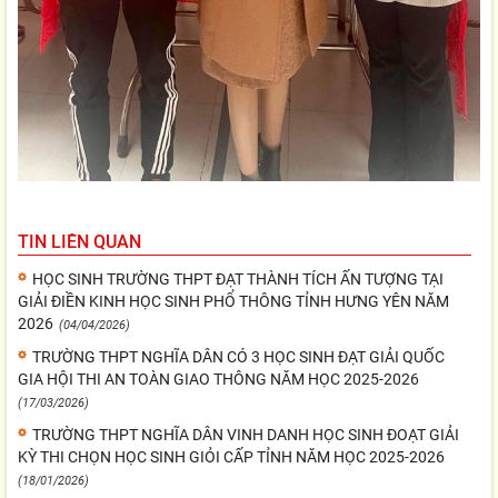
TIN LIÊN QUAN
HỌC SINH TRƯỜNG THPT ĐẠT THÀNH TÍCH ẤN TƯỢNG TẠI
GIẢI ĐIỀN KINH HỌC SINH PHỔ THÔNG TỈNH HƯNG YÊN NĂM
2026
(04/04/2026)
TRƯỜNG THPT NGHĨA DÂN CÓ 3 HỌC SINH ĐẠT GIẢI QUỐC
GIA HỘI THI AN TOÀN GIAO THÔNG NĂM HỌC 2025-2026
(17/03/2026)
TRƯỜNG THPT NGHĨA DÂN VINH DANH HỌC SINH ĐOẠT GIẢI
KỲ THI CHỌN HỌC SINH GIỎI CẤP TỈNH NĂM HỌC 2025-2026
(18/01/2026)