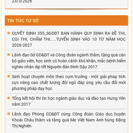
23/3/2026
TIN TỨC TỪ SỞ
QUYẾT ĐỊNH 355_SGDĐT BAN HÀNH QUY ĐỊNH RA ĐỀ THI,
COI THI, CHẤM THI.....TUYỂN SINH VÀO 10 TỪ NĂM HỌC
2026-2027
Lãnh đạo Sở GD&ĐT và Công đoàn ngành thăm, tặng quà cán
bộ giáo viên, học sinh có hoàn cảnh khó khăn, mắc bệnh hiểm
nghèo nhân dịp tết Nguyên đán Đinh Dậu 2017.
Sinh hoạt chuyên môn theo cụm trường - một giải pháp tích
cực nâng cao chất lượng đội ngũ đáp ứng yêu cầu đổi mới
phương pháp dạy học
Tổng kết hội thi tin học ngành giáo dục và đào tạo Hưng Yên
năm 2017
Lãnh đạo Phòng GD&ĐT cùng Công đoàn Giáo dục huyện
Khoái Châu thăm và tặng quà Mẹ Việt Nam Anh hùng Đặng
Thị Nghiên