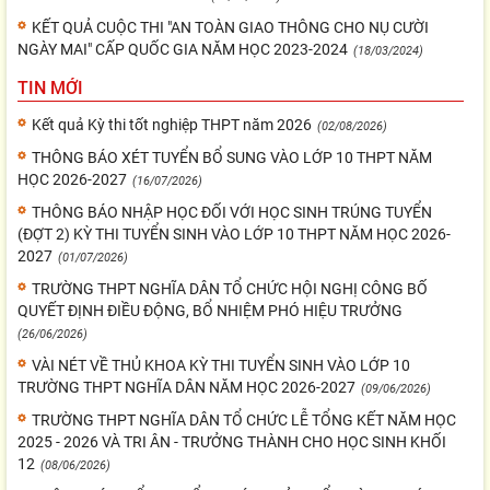
KẾT QUẢ CUỘC THI "AN TOÀN GIAO THÔNG CHO NỤ CƯỜI
NGÀY MAI" CẤP QUỐC GIA NĂM HỌC 2023-2024
(18/03/2024)
TIN MỚI
Kết quả Kỳ thi tốt nghiệp THPT năm 2026
(02/08/2026)
THÔNG BÁO XÉT TUYỂN BỔ SUNG VÀO LỚP 10 THPT NĂM
HỌC 2026-2027
(16/07/2026)
THÔNG BÁO NHẬP HỌC ĐỐI VỚI HỌC SINH TRÚNG TUYỂN
(ĐỢT 2) KỲ THI TUYỂN SINH VÀO LỚP 10 THPT NĂM HỌC 2026-
2027
(01/07/2026)
TRƯỜNG THPT NGHĨA DÂN TỔ CHỨC HỘI NGHỊ CÔNG BỐ
QUYẾT ĐỊNH ĐIỀU ĐỘNG, BỔ NHIỆM PHÓ HIỆU TRƯỞNG
(26/06/2026)
VÀI NÉT VỀ THỦ KHOA KỲ THI TUYỂN SINH VÀO LỚP 10
TRƯỜNG THPT NGHĨA DÂN NĂM HỌC 2026-2027
(09/06/2026)
TRƯỜNG THPT NGHĨA DÂN TỔ CHỨC LỄ TỔNG KẾT NĂM HỌC
2025 - 2026 VÀ TRI ÂN - TRƯỞNG THÀNH CHO HỌC SINH KHỐI
12
(08/06/2026)