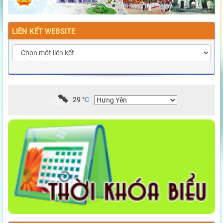
LIÊN KẾT WEBSITE
29
°
C