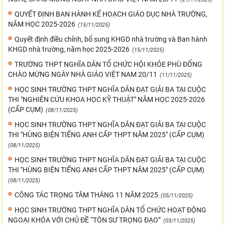
QUYẾT ĐỊNH BAN HÀNH KẾ HOẠCH GIÁO DỤC NHÀ TRƯỜNG,
NĂM HỌC 2025-2026
(15/11/2025)
Quyết định điều chỉnh, bổ sung KHGD nhà trường và Ban hành
KHGD nhà trường, năm học 2025-2026
(15/11/2025)
TRƯỜNG THPT NGHĨA DÂN TỔ CHỨC HỘI KHỎE PHÙ ĐỔNG
CHÀO MỪNG NGÀY NHÀ GIÁO VIỆT NAM 20/11
(11/11/2025)
HỌC SINH TRƯỜNG THPT NGHĨA DÂN ĐẠT GIẢI BA TẠI CUỘC
THI "NGHIÊN CỨU KHOA HỌC KỸ THUẬT" NĂM HỌC 2025-2026
(CẤP CỤM)
(08/11/2025)
HỌC SINH TRƯỜNG THPT NGHĨA DÂN ĐẠT GIẢI BA TẠI CUỘC
THI "HÙNG BIỆN TIẾNG ANH CẤP THPT NĂM 2025" (CẤP CỤM)
(08/11/2025)
HỌC SINH TRƯỜNG THPT NGHĨA DÂN ĐẠT GIẢI BA TẠI CUỘC
THI "HÙNG BIỆN TIẾNG ANH CẤP THPT NĂM 2025" (CẤP CỤM)
(08/11/2025)
CÔNG TÁC TRỌNG TÂM THÁNG 11 NĂM 2025
(05/11/2025)
HỌC SINH TRƯỜNG THPT NGHĨA DÂN TỔ CHỨC HOẠT ĐỘNG
NGOẠI KHÓA VỚI CHỦ ĐỀ “TÔN SƯ TRỌNG ĐẠO”
(03/11/2025)