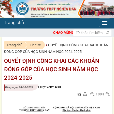
Toggl
navig
CHÀO MỪNG BẠN ĐẾN VỚI CỔNG THÔNG TIN ĐI
Trang chủ
Tin tức
QUYẾT ĐỊNH CÔNG KHAI CÁC KHOẢN
ĐÓNG GÓP CỦA HỌC SINH NĂM HỌC 2024-2025
QUYẾT ĐỊNH CÔNG KHAI CÁC KHOẢN
ĐÓNG GÓP CỦA HỌC SINH NĂM HỌC
2024-2025
Lượt xem:
430
Đăng ngày 28/10/2024
100%