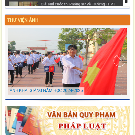
Giải Nhì cuộc thi Phóng sự về Trường THPT
Nghĩa Dân
THƯ VIỆN ẢNH
Ngày hội trải nghiệm STEM 2025 - THPT Nghĩa
Dân
ẢNH KHAI GIẢNG NĂM HỌC 2024-2025
Ảnh