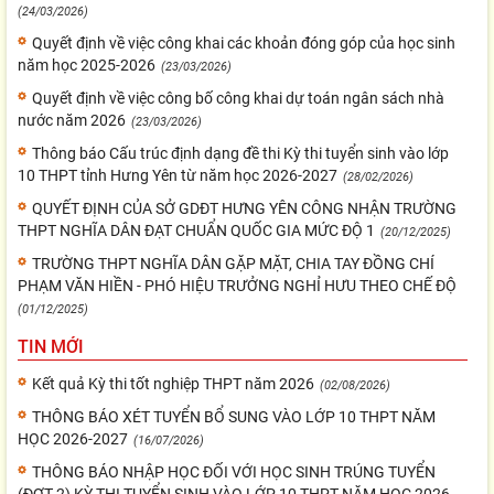
(24/03/2026)
Quyết định về việc công khai các khoản đóng góp của học sinh
năm học 2025-2026
(23/03/2026)
Quyết định về việc công bố công khai dự toán ngân sách nhà
nước năm 2026
(23/03/2026)
Thông báo Cấu trúc định dạng đề thi Kỳ thi tuyển sinh vào lớp
10 THPT tỉnh Hưng Yên từ năm học 2026-2027
(28/02/2026)
QUYẾT ĐỊNH CỦA SỞ GDĐT HƯNG YÊN CÔNG NHẬN TRƯỜNG
THPT NGHĨA DÂN ĐẠT CHUẨN QUỐC GIA MỨC ĐỘ 1
(20/12/2025)
TRƯỜNG THPT NGHĨA DÂN GẶP MẶT, CHIA TAY ĐỒNG CHÍ
PHẠM VĂN HIỀN - PHÓ HIỆU TRƯỞNG NGHỈ HƯU THEO CHẾ ĐỘ
(01/12/2025)
TIN MỚI
Kết quả Kỳ thi tốt nghiệp THPT năm 2026
(02/08/2026)
THÔNG BÁO XÉT TUYỂN BỔ SUNG VÀO LỚP 10 THPT NĂM
HỌC 2026-2027
(16/07/2026)
THÔNG BÁO NHẬP HỌC ĐỐI VỚI HỌC SINH TRÚNG TUYỂN
(ĐỢT 2) KỲ THI TUYỂN SINH VÀO LỚP 10 THPT NĂM HỌC 2026-