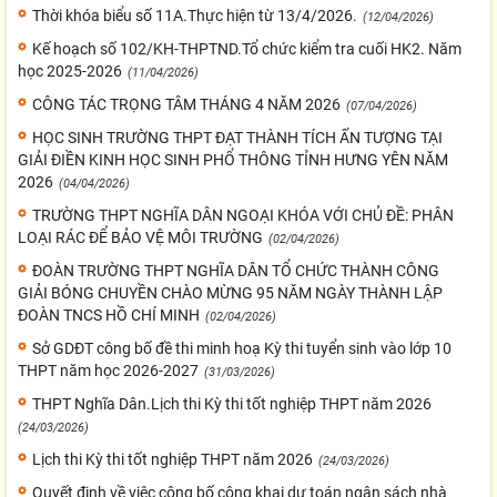
Thời khóa biểu số 11A.Thực hiện từ 13/4/2026.
(12/04/2026)
Kế hoạch số 102/KH-THPTND.Tổ chức kiểm tra cuối HK2. Năm
học 2025-2026
(11/04/2026)
CÔNG TÁC TRỌNG TÂM THÁNG 4 NĂM 2026
(07/04/2026)
HỌC SINH TRƯỜNG THPT ĐẠT THÀNH TÍCH ẤN TƯỢNG TẠI
GIẢI ĐIỀN KINH HỌC SINH PHỔ THÔNG TỈNH HƯNG YÊN NĂM
2026
(04/04/2026)
TRƯỜNG THPT NGHĨA DÂN NGOẠI KHÓA VỚI CHỦ ĐỀ: PHÂN
LOẠI RÁC ĐỂ BẢO VỆ MÔI TRƯỜNG
(02/04/2026)
ĐOÀN TRƯỜNG THPT NGHĨA DÂN TỔ CHỨC THÀNH CÔNG
GIẢI BÓNG CHUYỀN CHÀO MỪNG 95 NĂM NGÀY THÀNH LẬP
ĐOÀN TNCS HỒ CHÍ MINH
(02/04/2026)
Sở GDĐT công bố đề thi minh hoạ Kỳ thi tuyển sinh vào lớp 10
THPT năm học 2026-2027
(31/03/2026)
THPT Nghĩa Dân.Lịch thi Kỳ thi tốt nghiệp THPT năm 2026
(24/03/2026)
Lịch thi Kỳ thi tốt nghiệp THPT năm 2026
(24/03/2026)
Quyết định về việc công bố công khai dự toán ngân sách nhà