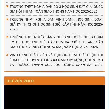
TRƯỜNG THPT NGHĨA DÂN CÓ 3 HỌC SINH ĐẠT GIẢI QUỐC
GIA HỘI THI AN TOÀN GIAO THÔNG NĂM HỌC 2025-2026
TRƯỜNG THPT NGHĨA DÂN VINH DANH HỌC SINH ĐOẠT
GIẢI KỲ THI CHỌN HỌC SINH GIỎI CẤP TỈNH NĂM HỌC 2025-
2026
TRƯỜNG THPT NGHĨA DÂN VINH DANH HỌC SINH ĐẠT GIẢI
KỲ THI HỌC SINH GIỎI CẤP CỤM VÀ CUỘC THI AN TOÀN
GIAO THÔNG - NỤ CƯỜI NGÀY MAI, NĂM HỌC 2025 - 2026.
VINH DANH GIÁO VIÊN VÀ HỌC SINH ĐẠT GIẢI CUỘC THI
“TÌM HIỂU TRUYỀN THỐNG 80 NĂM XÂY DỰNG, CHIẾN ĐẤU
VÀ TRƯỞNG THÀNH CỦA LỰC LƯỢNG CẢNH SÁT GIAO
THÔNG”
THƯ VIỆN VIDEO