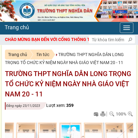
Toggl
navig
ỚI CỔNG THÔNG TIN ĐIỆN TỬ TRƯỜNG THPT NGHĨA DÂN
Trang chủ
Tin tức
TRƯỜNG THPT NGHĨA DÂN LONG
TRỌNG TỔ CHỨC KỶ NIỆM NGÀY NHÀ GIÁO VIỆT NAM 20 - 11
TRƯỜNG THPT NGHĨA DÂN LONG TRỌNG
TỔ CHỨC KỶ NIỆM NGÀY NHÀ GIÁO VIỆT
NAM 20 - 11
Lượt xem:
359
Đăng ngày 23/11/2023
100%