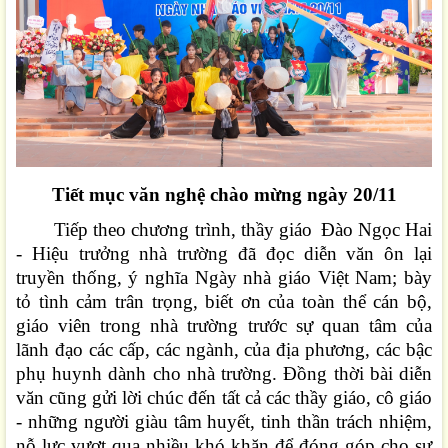
Tiết mục văn nghệ chào mừng ngày 20/11
Tiếp theo chương trình, thầy giáo
Đào Ngọc Hai
- Hiệu trưởng nhà trường
đã đọc
diễn văn ôn lại
truyền thống, ý nghĩa
N
gày nhà giáo Việt Nam; bày
tỏ tình cảm trân trọng, biết ơn của toàn thể cán bộ,
giáo viên trong nhà trường trước sự quan tâm của
lãnh đạo các cấp
,
các ngành, của địa phương, các bậc
phụ huynh dành cho nhà trường. Đồng thời bài diễn
văn cũng
gửi
lời chúc đến tất cả các thầy giáo, cô giáo
- những người giàu tâm huyết, tinh thần trách nhiệm,
nỗ lực vượt qua nhiều khó khăn để đóng góp cho sự