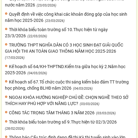
nước năm 2026
(23/03/2026)
Quyết định về việc công khai các khoản đóng góp của học sinh
năm học 2025-2026
(23/03/2026)
Thời khóa biểu toàn trường số 10.Thực hiện từ ngày
23/3/2026
(22/03/2026)
TRƯỜNG THPT NGHĨA DÂN CÓ 3 HỌC SINH ĐẠT GIẢI QUỐC
GIA HỘI THI AN TOÀN GIAO THÔNG NĂM HỌC 2025-2026
(17/03/2026)
Kế hoạch số 64/KH-THPTND.Kiểm tra giữa học kỳ 2.Năm học
2025-2026
(04/03/2026)
Kế hoạch số 67.Tổ chức cuộc thi sáng kiểm bảo đảm TT trường
học phòng, chống BLHĐ năm 2026
(04/03/2026)
NGOẠI KHÓA HƯỚNG NGHIỆP CHỦ ĐỀ: CHỌN NGHỀ THEO SỞ
THÍCH HAY PHÙ HỢP VỚI NĂNG LỰC?
(03/03/2026)
CÔNG TÁC TRỌNG TÂM THÁNG 3 NĂM 2026
(03/03/2026)
Thời khóa biểu toàn trường số 9.Thực hiện từ 02/3/2026
(28/02/2026)
Thông báo Cấu trúc định dạng đề thi Kỳ thi tuyển sinh vào lớp