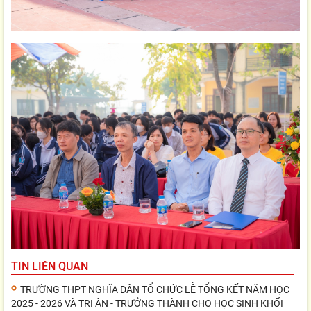
TIN LIÊN QUAN
TRƯỜNG THPT NGHĨA DÂN TỔ CHỨC LỄ TỔNG KẾT NĂM HỌC
2025 - 2026 VÀ TRI ÂN - TRƯỞNG THÀNH CHO HỌC SINH KHỐI