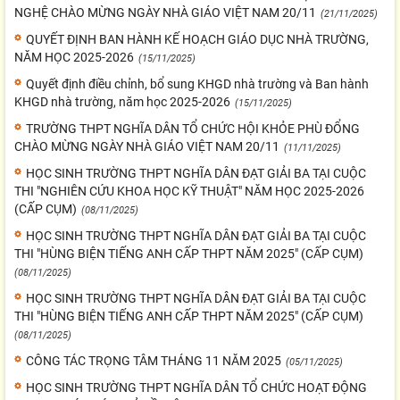
NGHỆ CHÀO MỪNG NGÀY NHÀ GIÁO VIỆT NAM 20/11
(21/11/2025)
QUYẾT ĐỊNH BAN HÀNH KẾ HOẠCH GIÁO DỤC NHÀ TRƯỜNG,
NĂM HỌC 2025-2026
(15/11/2025)
Quyết định điều chỉnh, bổ sung KHGD nhà trường và Ban hành
KHGD nhà trường, năm học 2025-2026
(15/11/2025)
TRƯỜNG THPT NGHĨA DÂN TỔ CHỨC HỘI KHỎE PHÙ ĐỔNG
CHÀO MỪNG NGÀY NHÀ GIÁO VIỆT NAM 20/11
(11/11/2025)
HỌC SINH TRƯỜNG THPT NGHĨA DÂN ĐẠT GIẢI BA TẠI CUỘC
THI "NGHIÊN CỨU KHOA HỌC KỸ THUẬT" NĂM HỌC 2025-2026
(CẤP CỤM)
(08/11/2025)
HỌC SINH TRƯỜNG THPT NGHĨA DÂN ĐẠT GIẢI BA TẠI CUỘC
THI "HÙNG BIỆN TIẾNG ANH CẤP THPT NĂM 2025" (CẤP CỤM)
(08/11/2025)
HỌC SINH TRƯỜNG THPT NGHĨA DÂN ĐẠT GIẢI BA TẠI CUỘC
THI "HÙNG BIỆN TIẾNG ANH CẤP THPT NĂM 2025" (CẤP CỤM)
(08/11/2025)
CÔNG TÁC TRỌNG TÂM THÁNG 11 NĂM 2025
(05/11/2025)
HỌC SINH TRƯỜNG THPT NGHĨA DÂN TỔ CHỨC HOẠT ĐỘNG