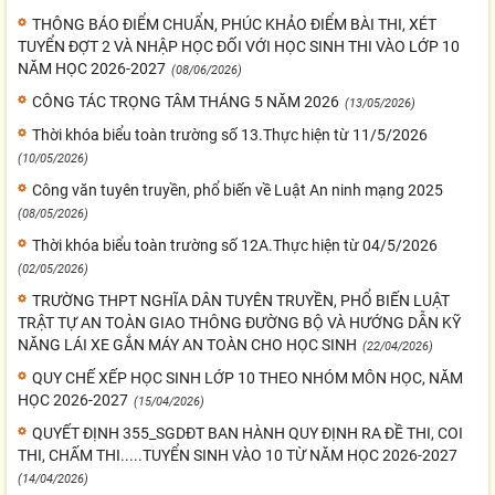
THÔNG BÁO ĐIỂM CHUẨN, PHÚC KHẢO ĐIỂM BÀI THI, XÉT
TUYỂN ĐỢT 2 VÀ NHẬP HỌC ĐỐI VỚI HỌC SINH THI VÀO LỚP 10
NĂM HỌC 2026-2027
(08/06/2026)
CÔNG TÁC TRỌNG TÂM THÁNG 5 NĂM 2026
(13/05/2026)
Thời khóa biểu toàn trường số 13.Thực hiện từ 11/5/2026
(10/05/2026)
Công văn tuyên truyền, phổ biến về Luật An ninh mạng 2025
(08/05/2026)
Thời khóa biểu toàn trường số 12A.Thực hiện từ 04/5/2026
(02/05/2026)
TRƯỜNG THPT NGHĨA DÂN TUYÊN TRUYỀN, PHỔ BIẾN LUẬT
TRẬT TỰ AN TOÀN GIAO THÔNG ĐƯỜNG BỘ VÀ HƯỚNG DẪN KỸ
NĂNG LÁI XE GẮN MÁY AN TOÀN CHO HỌC SINH
(22/04/2026)
QUY CHẾ XẾP HỌC SINH LỚP 10 THEO NHÓM MÔN HỌC, NĂM
HỌC 2026-2027
(15/04/2026)
QUYẾT ĐỊNH 355_SGDĐT BAN HÀNH QUY ĐỊNH RA ĐỀ THI, COI
THI, CHẤM THI.....TUYỂN SINH VÀO 10 TỪ NĂM HỌC 2026-2027
(14/04/2026)