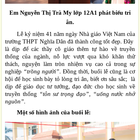
Em Nguyễn Thị Trà My lớp 12A1 phát biểu tri
ân.
Lễ kỷ niệm 41 năm ngày Nhà giáo Việt Nam
của
trường THPT Nghĩa Dân đã thành công tốt đẹp. Đây
là dịp để các thầy cô giáo thêm tự hào về truyền
thống của ngành, nỗ lực vượt qua khó khăn thử
thách, nguyện làm tròn nhiệm vụ cao cả trong sự
nghiệp
“trồng người”
. Đồng thời, buổi lễ cũng là cơ
hội để học sinh bày tỏ lòng tri ân, biết ơn sâu sắc; là
dịp để giáo dục tư tưởng, đạo đức cho học sinh về
truyền thống
“tôn sư trọng đạo”, “uống nước nhớ
nguồn”.
Một số hình ảnh của buổi lễ: