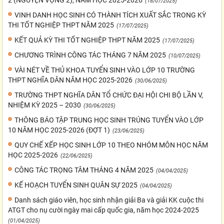
2 (NGUYỆN VỌNG 2), NĂM HỌC 2025-2026
(18/07/2025)
VINH DANH HỌC SINH CÓ THÀNH TÍCH XUẤT SẮC TRONG KỲ
THI TỐT NGHIỆP THPT NĂM 2025
(17/07/2025)
KẾT QUẢ KỲ THI TỐT NGHIỆP THPT NĂM 2025
(17/07/2025)
CHƯƠNG TRÌNH CÔNG TÁC THÁNG 7 NĂM 2025
(10/07/2025)
VÀI NÉT VỀ THỦ KHOA TUYỂN SINH VÀO LỚP 10 TRƯỜNG
THPT NGHĨA DÂN NĂM HỌC 2025-2026
(30/06/2025)
TRƯỜNG THPT NGHĨA DÂN TỔ CHỨC ĐẠI HỘI CHI BỘ LẦN V,
NHIỆM KỲ 2025 – 2030
(30/06/2025)
THÔNG BÁO TẬP TRUNG HỌC SINH TRÚNG TUYỂN VÀO LỚP
10 NĂM HỌC 2025-2026 (ĐỢT 1)
(23/06/2025)
QUY CHẾ XẾP HỌC SINH LỚP 10 THEO NHÓM MÔN HỌC NĂM
HỌC 2025-2026
(22/06/2025)
CÔNG TÁC TRỌNG TÂM THÁNG 4 NĂM 2025
(04/04/2025)
KẾ HOẠCH TUYỂN SINH QUÂN SỰ 2025
(04/04/2025)
Danh sách giáo viên, học sinh nhận giải Ba và giải KK cuộc thi
ATGT cho nụ cười ngày mai cấp quốc gia, năm học 2024-2025
(01/04/2025)