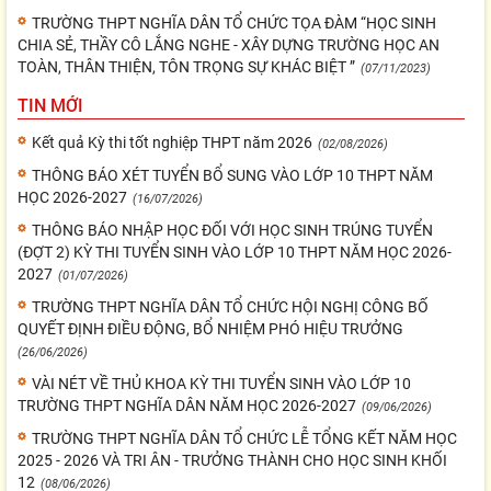
TRƯỜNG THPT NGHĨA DÂN TỔ CHỨC TỌA ĐÀM “HỌC SINH
CHIA SẺ, THẦY CÔ LẮNG NGHE - XÂY DỰNG TRƯỜNG HỌC AN
TOÀN, THÂN THIỆN, TÔN TRỌNG SỰ KHÁC BIỆT ”
(07/11/2023)
TIN MỚI
Kết quả Kỳ thi tốt nghiệp THPT năm 2026
(02/08/2026)
THÔNG BÁO XÉT TUYỂN BỔ SUNG VÀO LỚP 10 THPT NĂM
HỌC 2026-2027
(16/07/2026)
THÔNG BÁO NHẬP HỌC ĐỐI VỚI HỌC SINH TRÚNG TUYỂN
(ĐỢT 2) KỲ THI TUYỂN SINH VÀO LỚP 10 THPT NĂM HỌC 2026-
2027
(01/07/2026)
TRƯỜNG THPT NGHĨA DÂN TỔ CHỨC HỘI NGHỊ CÔNG BỐ
QUYẾT ĐỊNH ĐIỀU ĐỘNG, BỔ NHIỆM PHÓ HIỆU TRƯỞNG
(26/06/2026)
VÀI NÉT VỀ THỦ KHOA KỲ THI TUYỂN SINH VÀO LỚP 10
TRƯỜNG THPT NGHĨA DÂN NĂM HỌC 2026-2027
(09/06/2026)
TRƯỜNG THPT NGHĨA DÂN TỔ CHỨC LỄ TỔNG KẾT NĂM HỌC
2025 - 2026 VÀ TRI ÂN - TRƯỞNG THÀNH CHO HỌC SINH KHỐI
12
(08/06/2026)