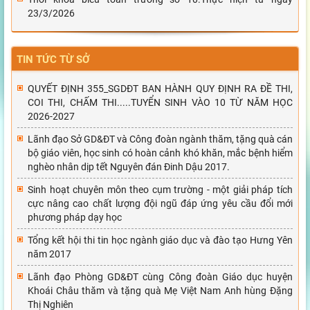
23/3/2026
TIN TỨC TỪ SỞ
QUYẾT ĐỊNH 355_SGDĐT BAN HÀNH QUY ĐỊNH RA ĐỀ THI,
COI THI, CHẤM THI.....TUYỂN SINH VÀO 10 TỪ NĂM HỌC
2026-2027
Lãnh đạo Sở GD&ĐT và Công đoàn ngành thăm, tặng quà cán
bộ giáo viên, học sinh có hoàn cảnh khó khăn, mắc bệnh hiểm
nghèo nhân dịp tết Nguyên đán Đinh Dậu 2017.
Sinh hoạt chuyên môn theo cụm trường - một giải pháp tích
cực nâng cao chất lượng đội ngũ đáp ứng yêu cầu đổi mới
phương pháp dạy học
Tổng kết hội thi tin học ngành giáo dục và đào tạo Hưng Yên
năm 2017
Lãnh đạo Phòng GD&ĐT cùng Công đoàn Giáo dục huyện
Khoái Châu thăm và tặng quà Mẹ Việt Nam Anh hùng Đặng
Thị Nghiên