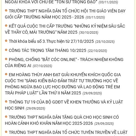
NGOẠI KHÓA VỚI CHỦ ĐỀ “TÔN SƯ TRỌNG ĐẠO”
(03/11/2025)
TRƯỜNG THPT NGHĨA DÂN TỔ CHỨC HỘI THI GIÁO VIÊN DẠY
GIỎI CẤP TRƯỜNG NĂM HỌC 2025 - 2026
(03/11/2025)
KẾT QUẢ CUỘC THI CẤP TRƯỜNG "NHỮNG KỶ NIỆM SÂU SẮC
VỀ THẦY CÔ, MÁI TRƯỜNG" NĂM 2025
(30/10/2025)
Thời khóa biểu số 3.Thực hiện từ 27/10/2025
(25/10/2025)
CÔNG TÁC TRỌNG TÂM THÁNG 10/2025
(22/10/2025)
PHÒNG, CHỐNG "BẮT CÓC ONLINE" - TRÁCH NHIỆM KHÔNG
CỦA RIÊNG AI
(07/10/2025)
EM HOÀNG THÙY ANH ĐẠT GIẢI KHUYẾN KHÍCH QUỐC GIA
CUỘC THI "SÁNG KIẾN BẢO ĐẢM TRẬT TỰ TRƯỜNG HỌC VỀ
PHÒNG NGỪA BẠO LỰC HỌC ĐƯỜNG VÀ LAO ĐỘNG TRẺ EM
TRÁI PHÁP LUẬT" LẦN THỨ II NĂM 2025
(29/09/2025)
THÔNG TƯ 19 CỦA BỘ GDĐT VỀ KHEN THƯỞNG VÀ KỶ LUẬT
HỌC SINH
(29/09/2025)
TRƯỜNG THPT NGHĨA DÂN TẶNG QUÀ CHO HỌC SINH CÓ
HOÀN CẢNH KHÓ KHĂN NĂM HỌC 2025-2026
(29/09/2025)
TRƯỜNG THPT NGHĨA DÂN TỔ CHỨC TUYÊN TRUYỀN VỀ LUẬT