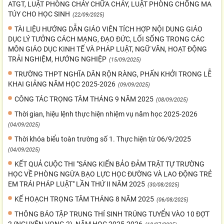
ATGT, LUẬT PHÒNG CHÁY CHỮA CHÁY, LUẬT PHÒNG CHỐNG MA
TÚY CHO HỌC SINH
(22/09/2025)
TÀI LIỆU HƯỚNG DẪN GIÁO VIÊN TÍCH HỢP NỘI DUNG GIÁO
DỤC LÝ TƯỞNG CÁCH MẠNG, ĐẠO ĐỨC, LỐI SỐNG TRONG CÁC
MÔN GIÁO DỤC KINH TẾ VÀ PHÁP LUẬT, NGỮ VĂN, HOẠT ĐỘNG
TRẢI NGHIỆM, HƯỚNG NGHIỆP
(15/09/2025)
TRƯỜNG THPT NGHĨA DÂN RỘN RÀNG, PHẤN KHỞI TRONG LỄ
KHAI GIẢNG NĂM HỌC 2025-2026
(09/09/2025)
CÔNG TÁC TRỌNG TÂM THÁNG 9 NĂM 2025
(08/09/2025)
Thời gian, hiệu lệnh thực hiện nhiệm vụ năm học 2025-2026
(04/09/2025)
Thời khóa biểu toàn trường số 1. Thực hiện từ 06/9/2025
(04/09/2025)
KẾT QUẢ CUỘC THI "SÁNG KIẾN BẢO ĐẢM TRẬT TỰ TRƯỜNG
HỌC VỀ PHÒNG NGỪA BẠO LỰC HỌC ĐƯỜNG VÀ LAO ĐỘNG TRẺ
EM TRÁI PHÁP LUẬT" LẦN THỨ II NĂM 2025
(30/08/2025)
KẾ HOẠCH TRỌNG TÂM THÁNG 8 NĂM 2025
(06/08/2025)
THÔNG BÁO TẬP TRUNG THÍ SINH TRÚNG TUYỂN VÀO 10 ĐỢT