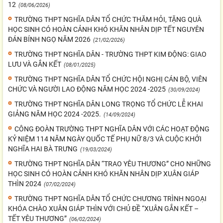
12
(08/06/2026)
TRƯỜNG THPT NGHĨA DÂN TỔ CHỨC THĂM HỎI, TẶNG QUÀ
HỌC SINH CÓ HOÀN CẢNH KHÓ KHĂN NHÂN DỊP TẾT NGUYÊN
ĐÁN BÍNH NGỌ NĂM 2026
(21/02/2026)
TRƯỜNG THPT NGHĨA DÂN - TRƯỜNG THPT KIM ĐỘNG: GIAO
LƯU VÀ GẮN KẾT
(08/01/2025)
TRƯỜNG THPT NGHĨA DÂN TỔ CHỨC HỘI NGHỊ CÁN BỘ, VIÊN
CHỨC VÀ NGƯỜI LAO ĐỘNG NĂM HỌC 2024 -2025
(30/09/2024)
TRƯỜNG THPT NGHĨA DÂN LONG TRỌNG TỔ CHỨC LỄ KHAI
GIẢNG NĂM HỌC 2024 -2025.
(14/09/2024)
CÔNG ĐOÀN TRƯỜNG THPT NGHĨA DÂN VỚI CÁC HOẠT ĐỘNG
KỶ NIỆM 114 NĂM NGÀY QUỐC TẾ PHỤ NỮ 8/3 VÀ CUỘC KHỞI
NGHĨA HAI BÀ TRƯNG
(19/03/2024)
TRƯỜNG THPT NGHĨA DÂN “TRAO YÊU THƯƠNG” CHO NHỮNG
HỌC SINH CÓ HOÀN CẢNH KHÓ KHĂN NHÂN DỊP XUÂN GIÁP
THÌN 2024
(07/02/2024)
TRƯỜNG THPT NGHĨA DÂN TỔ CHỨC CHƯƠNG TRÌNH NGOẠI
KHÓA CHÀO XUÂN GIÁP THÌN VỚI CHỦ ĐỀ “XUÂN GẮN KẾT –
TẾT YÊU THƯƠNG”
(06/02/2024)