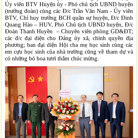
Ủy viên BTV Huyện ủy - Phó chủ tịch UBND huyện
(trưởng đoàn) cùng các Đ/c Trần Văn Nam - Ủy viên
BTV, Chỉ huy trưởng BCH quân sự huyện, Đ/c Đinh
Quang Hào – HUV, Phó Chủ tịch UBND huyện, Đ/c
Đoàn Thanh Huyền – Chuyên viên phòng GD&ĐT;
các đ/c đại diện cho Đảng ủy xã, chính quyền địa
phương; ban đại diện Hội cha mẹ học sinh cùng
các
em cựu học sinh của nhà trường cũng về tham dự và
có những bó hoa tươi thắm chúc mừng.