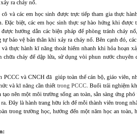
 xảy ra cháy nổ.
 cô và các em học sinh được trực tiếp tham gia thực hàn
 Đặc biệt, các em học sinh thực sự hào hứng khi được t
à được hướng dẫn các biện pháp để phòng tránh cháy nổ
g tự bảo vệ bản thân khi xảy ra cháy nổ. Bên cạnh đó, cá
a và thực hành kĩ năng thoát hiểm nhanh khi hỏa hoạn xả
h chữa cháy để dập lửa, sử dụng vòi phun nước chuyên 
hành PCCC và CNCH
đã giúp toàn thể cán bộ, giáo viên, n
hức và kĩ năn
g
cần thiết
trong PCCC.
Buổi trải nghiệm k
n tạo nên một môi trường sống an toàn, sẵn sàng ứng phó
 ra.
Đây là hành trang hữu ích để mỗi thành viên trong nh
 toàn trong trường học, hướng đến một năm học an toàn, 
n: