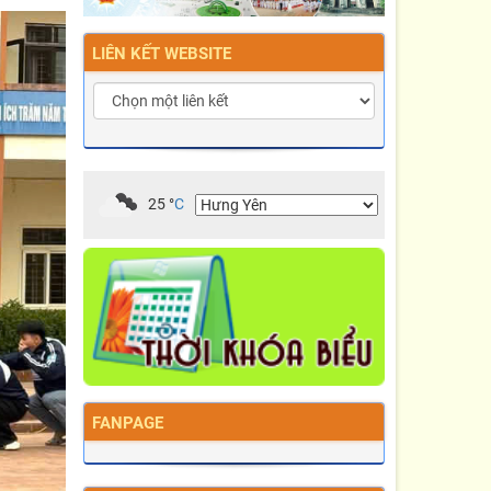
LIÊN KẾT WEBSITE
25
°
C
FANPAGE