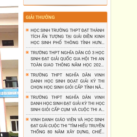
GIẢI THƯỞNG
HỌC SINH TRƯỜNG THPT ĐẠT THÀNH
TÍCH ẤN TƯỢNG TẠI GIẢI ĐIỀN KINH
HỌC SINH PHỔ THÔNG TỈNH HƯNG
YÊN NĂM 2026
TRƯỜNG THPT NGHĨA DÂN CÓ 3 HỌC
SINH ĐẠT GIẢI QUỐC GIA HỘI THI AN
TOÀN GIAO THÔNG NĂM HỌC 2025-
2026
TRƯỜNG THPT NGHĨA DÂN VINH
DANH HỌC SINH ĐOẠT GIẢI KỲ THI
CHỌN HỌC SINH GIỎI CẤP TỈNH NĂM
HỌC 2025-2026
TRƯỜNG THPT NGHĨA DÂN VINH
DANH HỌC SINH ĐẠT GIẢI KỲ THI HỌC
SINH GIỎI CẤP CỤM VÀ CUỘC THI AN
TOÀN GIAO THÔNG - NỤ CƯỜI NGÀY
VINH DANH GIÁO VIÊN VÀ HỌC SINH
MAI, NĂM HỌC 2025 - 2026.
ĐẠT GIẢI CUỘC THI “TÌM HIỂU TRUYỀN
THỐNG 80 NĂM XÂY DỰNG, CHIẾN