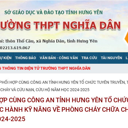
SỰ KIỆN
THÔNG BÁO
VĂN BẢN - CÔNG VĂN
TRA CỨU
TÀI NGUYÊN
L
 TRƯỜNG THPT NGHĨA DÂN
HỐI HỢP CÙNG CÔNG AN TỈNH HƯNG YÊN TỔ CHỨC TUYÊN TRUYỀN, 
CHÁY VÀ CỨU NẠN, CỨU HỘ NĂM HỌC 2024-2025
ỢP CÙNG CÔNG AN TỈNH HƯNG YÊN TỔ CHỨ
ỰC HÀNH KỸ NĂNG VỀ PHÒNG CHÁY CHỮA C
024-2025