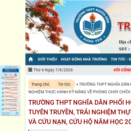
GIỚI THIỆU
HOẠT ĐỘNG NHÀ TRƯỜNG
TIN TỨC - 
CHÀO MỪNG BẠN ĐẾN VỚI CỔNG THÔNG TIN ĐIỆN TỬ
Thứ 6 Ngày 7/8/2026
Trang chủ
Tin tức
TRƯỜNG THPT NGHĨA DÂN P
NGHIỆM THỰC HÀNH KỸ NĂNG VỀ PHÒNG CHÁY CHỮA 
TRƯỜNG THPT NGHĨA DÂN PHỐI H
TUYÊN TRUYỀN, TRẢI NGHIỆM TH
VÀ CỨU NẠN, CỨU HỘ NĂM HỌC 2