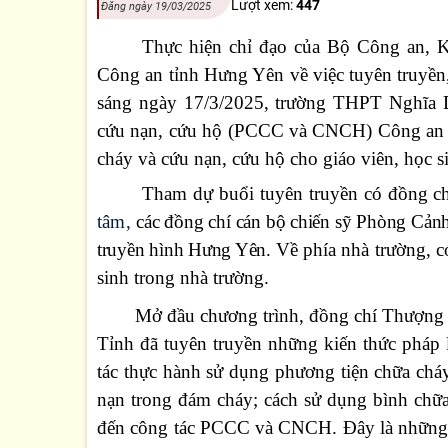
Lượt xem:
447
Đăng ngày 19/03/2025
Thực hiện
chỉ đạo của Bộ Công an,
K
Công an tỉnh Hưng Yên về việc tuyên truyền
sáng ngày 17/3/2025, trường THPT Nghĩa D
cứu nạn, cứu hộ (PCCC và CNCH) Công an tỉ
cháy và cứu nạn, cứu hộ cho giáo viên, học s
Tham dự buổi tuyên truyền có đồng c
tâm,
các đồng chí cán bộ chiến sỹ Phòng Cả
truyền hình Hưng Yên.
Về phía nhà trường, c
sinh trong nhà trường.
Mở đầu chương trình, đồng chí Thượng
Tỉnh đã tuyên truyền những kiến thức pháp
tác thực hành sử dụng phương tiện chữa cháy
nạn trong đám cháy; cách sử dụng bình chữa
đến công tác PCCC và CNCH. Đây là những ki