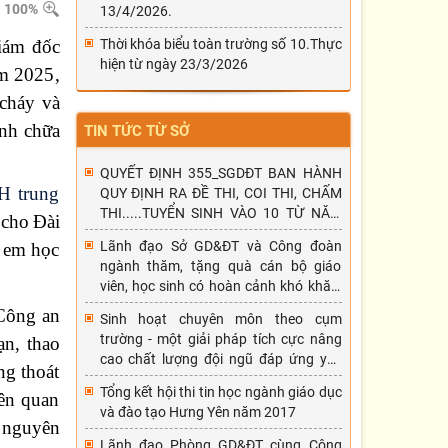
100%
13/4/2026.
iám đốc
Thời khóa biểu toàn trường số 10.Thực
hiện từ ngày 23/3/2026
ăm 2025
,
cháy và
ành chữa
TIN TỨC TỪ SỞ
QUYẾT ĐỊNH 355_SGDĐT BAN HÀNH
H trung
QUY ĐỊNH RA ĐỀ THI, COI THI, CHẤM
THI.....TUYỂN SINH VÀO 10 TỪ NĂM
 cho Đài
HỌC 2026-2027
Lãnh đạo Sở GD&ĐT và Công đoàn
c em học
ngành thăm, tặng quà cán bộ giáo
viên, học sinh có hoàn cảnh khó khăn,
mắc bệnh hiểm nghèo nhân dịp tết
Công an
Sinh hoạt chuyên môn theo cụm
Nguyên đán Đinh Dậu 2017.
trường - một giải pháp tích cực nâng
n, thao
cao chất lượng đội ngũ đáp ứng yêu
ng thoát
cầu đổi mới phương pháp dạy học
Tổng kết hội thi tin học ngành giáo dục
iên quan
và đào tạo Hưng Yên năm 2017
a nguyên
Lãnh đạo Phòng GD&ĐT cùng Công