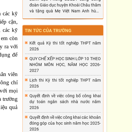
đoàn Giáo dục huyện Khoái Châu thăm
và tặng quà Mẹ Việt Nam Anh hùng
h các kỹ
Đặng Thị Nghiên
iếp cận,
, các kỹ
TIN TỨC CỦA TRƯỜNG
c em còn
Kết quả Kỳ thi tốt nghiệp THPT năm
y ra với
2026
dụng để
QUY CHẾ XẾP HỌC SINH LỚP 10 THEO
NHÓM MÔN HỌC, NĂM HỌC 2026-
2027
hân viên
Lịch thi Kỳ thi tốt nghiệp THPT năm
hông chỉ
2026
 với mọi
Quyết định về việc công bố công khai
à trường
dự toán ngân sách nhà nước năm
hiệu quả
2026
Quyết định về việc công khai các khoản
đóng góp của học sinh năm học 2025-
2026