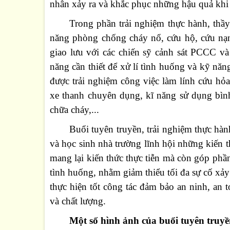
nhân xảy ra và khắc phục những hậu quả khi
Trong phần trải nghiệm thực hành, thầy
năng phòng chống cháy nổ, cứu hộ, cứu nạn.
giao lưu với các chiến sỹ cảnh sát PCCC v
năng cần thiết để xử lí tình huống và kỹ năn
được trải nghiệm công việc làm lính cứu hỏ
xe thanh chuyên dụng, kĩ năng sử dụng bìn
chữa cháy,...
Buổi tuyên truyền
,
trải nghiệm thực 
và học sinh nhà trường lĩnh hội những kiến t
mang lại kiến thức thực tiễn mà còn góp phầ
tình huống, nhằm giảm thiểu tối đa sự cố xảy
thực hiện tốt công tác đảm bảo an ninh, an
và chất lượng.
Một số hình ảnh của buổi tuyên truyề