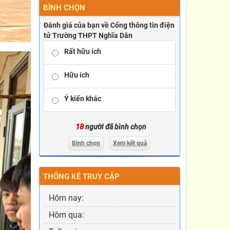
BÌNH CHỌN
Đánh giá của bạn về Cổng thông tin điện
tử Trường THPT Nghĩa Dân
Rất hữu ích
Hữu ích
Ý kiến khác
18
người đã bình chọn
Bình chọn
Xem kết quả
THỐNG KÊ TRUY CẬP
Hôm nay:
Hôm qua: