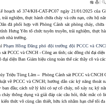
ế hoạch số 374/KH-CAT-PC07 ngày 21/01/2025 của G
, trải nghiệm, thực hành chữa cháy và cứu nạn, cứu hộ n
ân đã phối hợp với Phòng Cảnh sát phòng cháy, chữa 
nh Hưng Yên tổ chức tuyên truyền, trải nghiệm, thực h
inh nhà trường.
hí
Phạm Hồng Đăng phó đội trưởng đội PCCC và CNC
nh sát PCCC và CNCH - Công an tỉnh;
các đồng chí đại diện
ó đại diện Ban Giám hiệu cùng toàn thể các thầy cô và cá
 úy Triệu Tùng Lâm
–
Phòng Cảnh sát PCCC và CNCH
 luật về PCCC và CNCH; hướng dẫn các kỹ năng thoát nạ
 ban đầu; cách xử lý khi có sự cố cháy, nổ xảy ra; kỹ nă
 cháy thông dụng và giải đáp các câu hỏi, thắc mắc có l
ến thức vô cùng cần thiết, hữu ích nhằm hạn chế tối đ