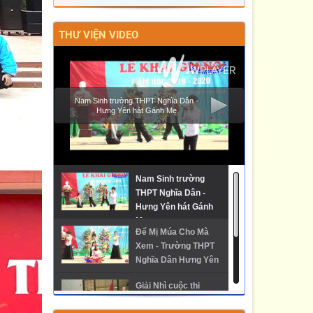
ĐẤU VÀ TRƯỞNG THÀNH CỦA LỰC
LƯỢNG CẢNH SÁT GIAO THÔNG”
THƯ VIỆN VIDEO
Nam Sinh trường THPT Nghĩa Dân -
Hưng Yên hát Gánh Mẹ
Nam Sinh trường
THPT Nghĩa Dân -
Hưng Yên hát Gánh
Mẹ
Để Mị Múa Cho Mà
Xem - Trường THPT
Nghĩa Dân Hưng Yên
Giải Nhì cuộc thi
Phóng sự về Trường