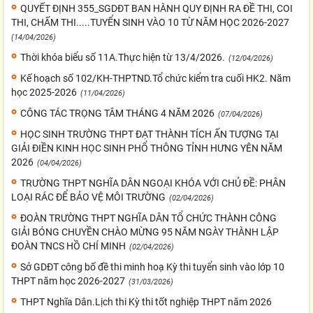
QUYẾT ĐỊNH 355_SGDĐT BAN HÀNH QUY ĐỊNH RA ĐỀ THI, COI
THI, CHẤM THI.....TUYỂN SINH VÀO 10 TỪ NĂM HỌC 2026-2027
(14/04/2026)
Thời khóa biểu số 11A.Thực hiện từ 13/4/2026.
(12/04/2026)
Kế hoạch số 102/KH-THPTND.Tổ chức kiểm tra cuối HK2. Năm
học 2025-2026
(11/04/2026)
CÔNG TÁC TRỌNG TÂM THÁNG 4 NĂM 2026
(07/04/2026)
HỌC SINH TRƯỜNG THPT ĐẠT THÀNH TÍCH ẤN TƯỢNG TẠI
GIẢI ĐIỀN KINH HỌC SINH PHỔ THÔNG TỈNH HƯNG YÊN NĂM
2026
(04/04/2026)
TRƯỜNG THPT NGHĨA DÂN NGOẠI KHÓA VỚI CHỦ ĐỀ: PHÂN
LOẠI RÁC ĐỂ BẢO VỆ MÔI TRƯỜNG
(02/04/2026)
ĐOÀN TRƯỜNG THPT NGHĨA DÂN TỔ CHỨC THÀNH CÔNG
GIẢI BÓNG CHUYỀN CHÀO MỪNG 95 NĂM NGÀY THÀNH LẬP
ĐOÀN TNCS HỒ CHÍ MINH
(02/04/2026)
Sở GDĐT công bố đề thi minh hoạ Kỳ thi tuyển sinh vào lớp 10
THPT năm học 2026-2027
(31/03/2026)
THPT Nghĩa Dân.Lịch thi Kỳ thi tốt nghiệp THPT năm 2026