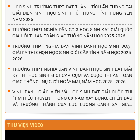
HỌC SINH TRƯỜNG THPT ĐẠT THÀNH TÍCH ẤN TƯỢNG TẠI
GIẢI ĐIỀN KINH HỌC SINH PHỔ THÔNG TỈNH HƯNG YÊN
NĂM 2026
TRƯỜNG THPT NGHĨA DÂN CÓ 3 HỌC SINH ĐẠT GIẢI QUỐC
GIA HỘI THI AN TOÀN GIAO THÔNG NĂM HỌC 2025-2026
TRƯỜNG THPT NGHĨA DÂN VINH DANH HỌC SINH ĐOẠT
GIẢI KỲ THI CHỌN HỌC SINH GIỎI CẤP TỈNH NĂM HỌC 2025-
2026
TRƯỜNG THPT NGHĨA DÂN VINH DANH HỌC SINH ĐẠT GIẢI
KỲ THI HỌC SINH GIỎI CẤP CỤM VÀ CUỘC THI AN TOÀN
GIAO THÔNG - NỤ CƯỜI NGÀY MAI, NĂM HỌC 2025 - 2026.
VINH DANH GIÁO VIÊN VÀ HỌC SINH ĐẠT GIẢI CUỘC THI
“TÌM HIỂU TRUYỀN THỐNG 80 NĂM XÂY DỰNG, CHIẾN ĐẤU
VÀ TRƯỞNG THÀNH CỦA LỰC LƯỢNG CẢNH SÁT GIAO
THÔNG”
THƯ VIỆN VIDEO