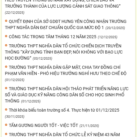
TRƯỞNG THÀNH CỦA LỰC LƯỢNG CẢNH SÁT GIAO THÔNG”
(22/12/2025)
QUYẾT ĐỊNH CỦA SỞ GDĐT HƯNG YÊN CÔNG NHẬN TRƯỜNG
THPT NGHĨA DÂN ĐẠT CHUẨN QUỐC GIA MỨC ĐỘ 1
(20/12/2025)
CÔNG TÁC TRỌNG TÂM THÁNG 12 NĂM 2025
(12/12/2025)
TRƯỜNG THPT NGHĨA DÂN TỔ CHỨC CHIẾN DỊCH TRUYỀN
THÔNG “XÂY DỰNG TÌNH BẠN ĐẸP, NÓI KHÔNG VỚI BẠO LỰC
HỌC ĐƯỜNG”
(03/12/2025)
TRƯỜNG THPT NGHĨA DÂN GẶP MẶT, CHIA TAY ĐỒNG CHÍ
PHẠM VĂN HIỀN - PHÓ HIỆU TRƯỞNG NGHỈ HƯU THEO CHẾ ĐỘ
(01/12/2025)
TRƯỜNG THPT NGHĨA DÂN HỘI THẢO PHÁT TRIỂN NĂNG LỰC
SỐ VÀ GIÁO DỤC KỸ NĂNG CÔNG DÂN SỐ CHO HỌC SINH PHỔ
THÔNG
(01/12/2025)
Thời khóa biểu toàn trường số 4. Thực hiện từ 01/12/2025
(30/11/2025)
TẤM GƯƠNG NGƯỜI TỐT - VIỆC TỐT
(21/11/2025)
TRƯỜNG THPT NGHĨA DÂN TỔ CHỨC LỄ KỶ NIỆM 43 NĂM