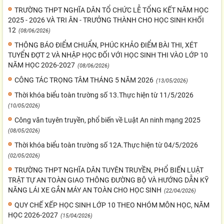
TRƯỜNG THPT NGHĨA DÂN TỔ CHỨC LỄ TỔNG KẾT NĂM HỌC
2025 - 2026 VÀ TRI ÂN - TRƯỞNG THÀNH CHO HỌC SINH KHỐI
12
(08/06/2026)
THÔNG BÁO ĐIỂM CHUẨN, PHÚC KHẢO ĐIỂM BÀI THI, XÉT
TUYỂN ĐỢT 2 VÀ NHẬP HỌC ĐỐI VỚI HỌC SINH THI VÀO LỚP 10
NĂM HỌC 2026-2027
(08/06/2026)
CÔNG TÁC TRỌNG TÂM THÁNG 5 NĂM 2026
(13/05/2026)
Thời khóa biểu toàn trường số 13.Thực hiện từ 11/5/2026
(10/05/2026)
Công văn tuyên truyền, phổ biến về Luật An ninh mạng 2025
(08/05/2026)
Thời khóa biểu toàn trường số 12A.Thực hiện từ 04/5/2026
(02/05/2026)
TRƯỜNG THPT NGHĨA DÂN TUYÊN TRUYỀN, PHỔ BIẾN LUẬT
TRẬT TỰ AN TOÀN GIAO THÔNG ĐƯỜNG BỘ VÀ HƯỚNG DẪN KỸ
NĂNG LÁI XE GẮN MÁY AN TOÀN CHO HỌC SINH
(22/04/2026)
QUY CHẾ XẾP HỌC SINH LỚP 10 THEO NHÓM MÔN HỌC, NĂM
HỌC 2026-2027
(15/04/2026)