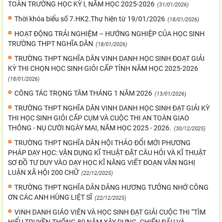
TOÀN TRƯỜNG HỌC KỲ I, NĂM HỌC 2025-2026
(31/01/2026)
Thời khóa biểu số 7.HK2.Thự hiện từ 19/01/2026
(18/01/2026)
HOẠT ĐỘNG TRẢI NGHIỆM – HƯỚNG NGHIỆP CỦA HỌC SINH
TRƯỜNG THPT NGHĨA DÂN
(18/01/2026)
TRƯỜNG THPT NGHĨA DÂN VINH DANH HỌC SINH ĐOẠT GIẢI
KỲ THI CHỌN HỌC SINH GIỎI CẤP TỈNH NĂM HỌC 2025-2026
(18/01/2026)
CÔNG TÁC TRỌNG TÂM THÁNG 1 NĂM 2026
(13/01/2026)
TRƯỜNG THPT NGHĨA DÂN VINH DANH HỌC SINH ĐẠT GIẢI KỲ
THI HỌC SINH GIỎI CẤP CỤM VÀ CUỘC THI AN TOÀN GIAO
THÔNG - NỤ CƯỜI NGÀY MAI, NĂM HỌC 2025 - 2026.
(30/12/2025)
TRƯỜNG THPT NGHĨA DÂN HỘI THẢO ĐỔI MỚI PHƯƠNG
PHÁP DẠY HỌC: VẬN DỤNG KĨ THUẬT ĐẶT CÂU HỎI VÀ KĨ THUẬT
SƠ ĐỒ TƯ DUY VÀO DẠY HỌC KĨ NĂNG VIẾT ĐOẠN VĂN NGHỊ
LUẬN XÃ HỘI 200 CHỮ
(22/12/2025)
TRƯỜNG THPT NGHĨA DÂN DÂNG HƯƠNG TƯỞNG NHỚ CÔNG
ƠN CÁC ANH HÙNG LIỆT SĨ
(22/12/2025)
VINH DANH GIÁO VIÊN VÀ HỌC SINH ĐẠT GIẢI CUỘC THI “TÌM
HIỂU TRUYỀN THỐNG 80 NĂM XÂY DỰNG, CHIẾN ĐẤU VÀ