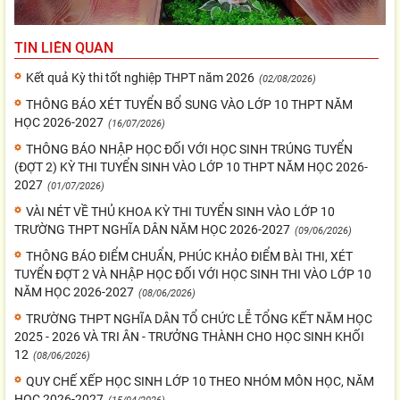
TIN LIÊN QUAN
Kết quả Kỳ thi tốt nghiệp THPT năm 2026
(02/08/2026)
THÔNG BÁO XÉT TUYỂN BỔ SUNG VÀO LỚP 10 THPT NĂM
HỌC 2026-2027
(16/07/2026)
THÔNG BÁO NHẬP HỌC ĐỐI VỚI HỌC SINH TRÚNG TUYỂN
(ĐỢT 2) KỲ THI TUYỂN SINH VÀO LỚP 10 THPT NĂM HỌC 2026-
2027
(01/07/2026)
VÀI NÉT VỀ THỦ KHOA KỲ THI TUYỂN SINH VÀO LỚP 10
TRƯỜNG THPT NGHĨA DÂN NĂM HỌC 2026-2027
(09/06/2026)
THÔNG BÁO ĐIỂM CHUẨN, PHÚC KHẢO ĐIỂM BÀI THI, XÉT
TUYỂN ĐỢT 2 VÀ NHẬP HỌC ĐỐI VỚI HỌC SINH THI VÀO LỚP 10
NĂM HỌC 2026-2027
(08/06/2026)
TRƯỜNG THPT NGHĨA DÂN TỔ CHỨC LỄ TỔNG KẾT NĂM HỌC
2025 - 2026 VÀ TRI ÂN - TRƯỞNG THÀNH CHO HỌC SINH KHỐI
12
(08/06/2026)
QUY CHẾ XẾP HỌC SINH LỚP 10 THEO NHÓM MÔN HỌC, NĂM
HỌC 2026-2027