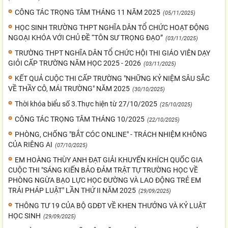
CÔNG TÁC TRỌNG TÂM THÁNG 11 NĂM 2025
(05/11/2025)
HỌC SINH TRƯỜNG THPT NGHĨA DÂN TỔ CHỨC HOẠT ĐỘNG
NGOẠI KHÓA VỚI CHỦ ĐỀ “TÔN SƯ TRỌNG ĐẠO”
(03/11/2025)
TRƯỜNG THPT NGHĨA DÂN TỔ CHỨC HỘI THI GIÁO VIÊN DẠY
GIỎI CẤP TRƯỜNG NĂM HỌC 2025 - 2026
(03/11/2025)
KẾT QUẢ CUỘC THI CẤP TRƯỜNG "NHỮNG KỶ NIỆM SÂU SẮC
VỀ THẦY CÔ, MÁI TRƯỜNG" NĂM 2025
(30/10/2025)
Thời khóa biểu số 3.Thực hiện từ 27/10/2025
(25/10/2025)
CÔNG TÁC TRỌNG TÂM THÁNG 10/2025
(22/10/2025)
PHÒNG, CHỐNG "BẮT CÓC ONLINE" - TRÁCH NHIỆM KHÔNG
CỦA RIÊNG AI
(07/10/2025)
EM HOÀNG THÙY ANH ĐẠT GIẢI KHUYẾN KHÍCH QUỐC GIA
CUỘC THI "SÁNG KIẾN BẢO ĐẢM TRẬT TỰ TRƯỜNG HỌC VỀ
PHÒNG NGỪA BẠO LỰC HỌC ĐƯỜNG VÀ LAO ĐỘNG TRẺ EM
TRÁI PHÁP LUẬT" LẦN THỨ II NĂM 2025
(29/09/2025)
THÔNG TƯ 19 CỦA BỘ GDĐT VỀ KHEN THƯỞNG VÀ KỶ LUẬT
HỌC SINH
(29/09/2025)