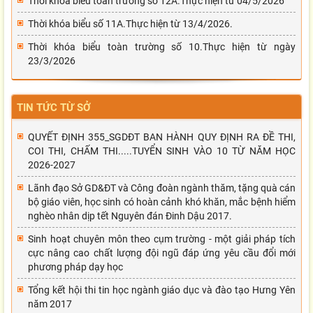
Thời khóa biểu toàn trường số 12A.Thực hiện từ 04/5/2026
Thời khóa biểu số 11A.Thực hiện từ 13/4/2026.
Thời khóa biểu toàn trường số 10.Thực hiện từ ngày
23/3/2026
TIN TỨC TỪ SỞ
QUYẾT ĐỊNH 355_SGDĐT BAN HÀNH QUY ĐỊNH RA ĐỀ THI,
COI THI, CHẤM THI.....TUYỂN SINH VÀO 10 TỪ NĂM HỌC
2026-2027
Lãnh đạo Sở GD&ĐT và Công đoàn ngành thăm, tặng quà cán
bộ giáo viên, học sinh có hoàn cảnh khó khăn, mắc bệnh hiểm
nghèo nhân dịp tết Nguyên đán Đinh Dậu 2017.
Sinh hoạt chuyên môn theo cụm trường - một giải pháp tích
cực nâng cao chất lượng đội ngũ đáp ứng yêu cầu đổi mới
phương pháp dạy học
Tổng kết hội thi tin học ngành giáo dục và đào tạo Hưng Yên
năm 2017