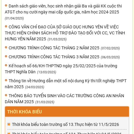
Danh sách giáo viên, học sinh nhận giải Ba và giải KK cuộc thi
ATGT cho nụ cười ngày mai cấp quốc gia, năm học 2024-2025
(01/04/2025)
CÔNG VĂN CHỈ ĐẠO CỦA SỞ GIÁO DỤC HƯNG YÊN VỀ VIỆC
THỰC HIỆN CHÍNH SÁCH HỖ TRỢ ĐÀO TẠO ĐỐI VỚI CC, VC TỈNH
HƯNG YÊN NĂM 2025
(31/03/2025)
CHƯƠNG TRÌNH CÔNG TÁC THÁNG 2 NĂM 2025
(07/02/2025)
CHƯƠNG TRÌNH CÔNG TÁC THÁNG 3 NĂM 2025
(06/03/2025)
Kế hoạch số 66/KH-THPTND ngày 25/02/2025 của trường
THPT Nghĩa Dân
(13/03/2025)
Thông tin về Hướng dẫn một số nội dung Kỳ thi tốt nghiệp THPT
năm 2025
(24/03/2025)
THÔNG BÁO TUYỂN SINH VÀO CÁC TRƯỜNG CÔNG AN NHÂN
DÂN NĂM 2025
(31/03/2025)
THỜI KHÓA BIỂU
Thời khóa biểu toàn trường số 13.Thực hiện từ 11/5/2026