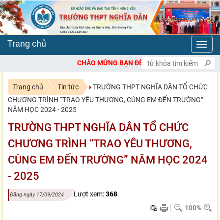
Toggl
navig
CHÀO MỪNG BẠN ĐẾN VỚI CỔNG THÔNG TIN ĐIỆN TỬ TRƯỜN
Trang chủ
Tin tức
TRƯỜNG THPT NGHĨA DÂN TỔ CHỨC
CHƯƠNG TRÌNH “TRAO YÊU THƯƠNG, CÙNG EM ĐẾN TRƯỜNG”
NĂM HỌC 2024 - 2025
TRƯỜNG THPT NGHĨA DÂN TỔ CHỨC
CHƯƠNG TRÌNH “TRAO YÊU THƯƠNG,
CÙNG EM ĐẾN TRƯỜNG” NĂM HỌC 2024
- 2025
Lượt xem:
368
Đăng ngày 17/09/2024
100%