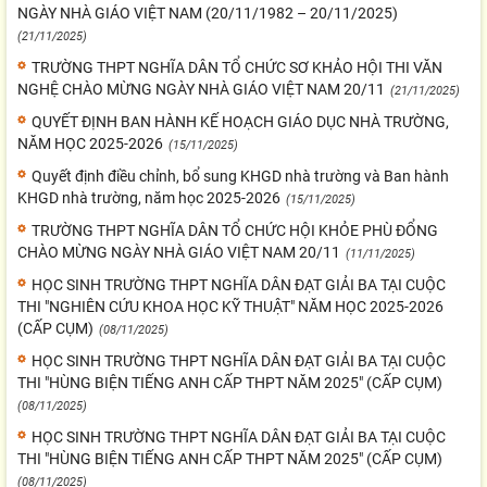
NGÀY NHÀ GIÁO VIỆT NAM (20/11/1982 – 20/11/2025)
(21/11/2025)
TRƯỜNG THPT NGHĨA DÂN TỔ CHỨC SƠ KHẢO HỘI THI VĂN
NGHỆ CHÀO MỪNG NGÀY NHÀ GIÁO VIỆT NAM 20/11
(21/11/2025)
QUYẾT ĐỊNH BAN HÀNH KẾ HOẠCH GIÁO DỤC NHÀ TRƯỜNG,
NĂM HỌC 2025-2026
(15/11/2025)
Quyết định điều chỉnh, bổ sung KHGD nhà trường và Ban hành
KHGD nhà trường, năm học 2025-2026
(15/11/2025)
TRƯỜNG THPT NGHĨA DÂN TỔ CHỨC HỘI KHỎE PHÙ ĐỔNG
CHÀO MỪNG NGÀY NHÀ GIÁO VIỆT NAM 20/11
(11/11/2025)
HỌC SINH TRƯỜNG THPT NGHĨA DÂN ĐẠT GIẢI BA TẠI CUỘC
THI "NGHIÊN CỨU KHOA HỌC KỸ THUẬT" NĂM HỌC 2025-2026
(CẤP CỤM)
(08/11/2025)
HỌC SINH TRƯỜNG THPT NGHĨA DÂN ĐẠT GIẢI BA TẠI CUỘC
THI "HÙNG BIỆN TIẾNG ANH CẤP THPT NĂM 2025" (CẤP CỤM)
(08/11/2025)
HỌC SINH TRƯỜNG THPT NGHĨA DÂN ĐẠT GIẢI BA TẠI CUỘC
THI "HÙNG BIỆN TIẾNG ANH CẤP THPT NĂM 2025" (CẤP CỤM)
(08/11/2025)