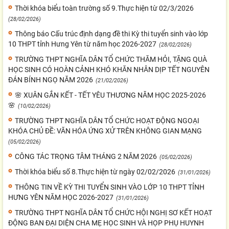
Thời khóa biểu toàn trường số 9.Thực hiện từ 02/3/2026
(28/02/2026)
Thông báo Cấu trúc định dạng đề thi Kỳ thi tuyển sinh vào lớp
10 THPT tỉnh Hưng Yên từ năm học 2026-2027
(28/02/2026)
TRƯỜNG THPT NGHĨA DÂN TỔ CHỨC THĂM HỎI, TẶNG QUÀ
HỌC SINH CÓ HOÀN CẢNH KHÓ KHĂN NHÂN DỊP TẾT NGUYÊN
ĐÁN BÍNH NGỌ NĂM 2026
(21/02/2026)
🌸 XUÂN GẮN KẾT - TẾT YÊU THƯƠNG NĂM HỌC 2025-2026
🌸
(10/02/2026)
TRƯỜNG THPT NGHĨA DÂN TỔ CHỨC HOẠT ĐỘNG NGOẠI
KHÓA CHỦ ĐỀ: VĂN HÓA ỨNG XỬ TRÊN KHÔNG GIAN MẠNG
(05/02/2026)
CÔNG TÁC TRỌNG TÂM THÁNG 2 NĂM 2026
(05/02/2026)
Thời khóa biểu số 8.Thực hiện từ ngày 02/02/2026
(31/01/2026)
THÔNG TIN VỀ KỲ THI TUYỂN SINH VÀO LỚP 10 THPT TỈNH
HƯNG YÊN NĂM HỌC 2026-2027
(31/01/2026)
TRƯỜNG THPT NGHĨA DÂN TỔ CHỨC HỘI NGHỊ SƠ KẾT HOẠT
ĐỘNG BAN ĐẠI DIỆN CHA MẸ HỌC SINH VÀ HỌP PHỤ HUYNH