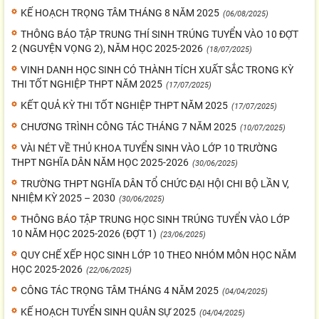
KẾ HOẠCH TRỌNG TÂM THÁNG 8 NĂM 2025
(06/08/2025)
THÔNG BÁO TẬP TRUNG THÍ SINH TRÚNG TUYỂN VÀO 10 ĐỢT
2 (NGUYỆN VỌNG 2), NĂM HỌC 2025-2026
(18/07/2025)
VINH DANH HỌC SINH CÓ THÀNH TÍCH XUẤT SẮC TRONG KỲ
THI TỐT NGHIỆP THPT NĂM 2025
(17/07/2025)
KẾT QUẢ KỲ THI TỐT NGHIỆP THPT NĂM 2025
(17/07/2025)
CHƯƠNG TRÌNH CÔNG TÁC THÁNG 7 NĂM 2025
(10/07/2025)
VÀI NÉT VỀ THỦ KHOA TUYỂN SINH VÀO LỚP 10 TRƯỜNG
THPT NGHĨA DÂN NĂM HỌC 2025-2026
(30/06/2025)
TRƯỜNG THPT NGHĨA DÂN TỔ CHỨC ĐẠI HỘI CHI BỘ LẦN V,
NHIỆM KỲ 2025 – 2030
(30/06/2025)
THÔNG BÁO TẬP TRUNG HỌC SINH TRÚNG TUYỂN VÀO LỚP
10 NĂM HỌC 2025-2026 (ĐỢT 1)
(23/06/2025)
QUY CHẾ XẾP HỌC SINH LỚP 10 THEO NHÓM MÔN HỌC NĂM
HỌC 2025-2026
(22/06/2025)
CÔNG TÁC TRỌNG TÂM THÁNG 4 NĂM 2025
(04/04/2025)
KẾ HOẠCH TUYỂN SINH QUÂN SỰ 2025
(04/04/2025)