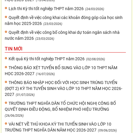
(15/04/2026)
Lịch thi Kỳ thi tốt nghiệp THPT năm 2026
(24/03/2026)
Quyết định về việc công khai các khoản đóng góp của học sinh
năm học 2025-2026
(23/03/2026)
Quyết định về việc công bố công khai dự toán ngân sách nhà
nước năm 2026
(23/03/2026)
TIN MỚI
Kết quả Kỳ thi tốt nghiệp THPT năm 2026
(02/08/2026)
THÔNG BÁO XÉT TUYỂN BỔ SUNG VÀO LỚP 10 THPT NĂM
HỌC 2026-2027
(16/07/2026)
THÔNG BÁO NHẬP HỌC ĐỐI VỚI HỌC SINH TRÚNG TUYỂN
(ĐỢT 2) KỲ THI TUYỂN SINH VÀO LỚP 10 THPT NĂM HỌC 2026-
2027
(01/07/2026)
TRƯỜNG THPT NGHĨA DÂN TỔ CHỨC HỘI NGHỊ CÔNG BỐ
QUYẾT ĐỊNH ĐIỀU ĐỘNG, BỔ NHIỆM PHÓ HIỆU TRƯỞNG
(26/06/2026)
VÀI NÉT VỀ THỦ KHOA KỲ THI TUYỂN SINH VÀO LỚP 10
TRƯỜNG THPT NGHĨA DÂN NĂM HỌC 2026-2027
(09/06/2026)