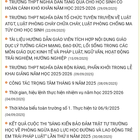
TRƯỜNG THPT NGHĨA DÂN TẶNG QUÀ CHO HỌC SINH CÓ
HOÀN CẢNH KHÓ KHĂN NĂM HỌC 2025-2026
(29/09/2025)
TRƯỜNG THPT NGHĨA DÂN TỔ CHỨC TUYÊN TRUYỀN VỀ LUẬT
ATGT, LUẬT PHÒNG CHÁY CHỮA CHÁY, LUẬT PHÒNG CHỐNG MA
TÚY CHO HỌC SINH
(22/09/2025)
TÀI LIỆU HƯỚNG DẪN GIÁO VIÊN TÍCH HỢP NỘI DUNG GIÁO
DỤC LÝ TƯỞNG CÁCH MẠNG, ĐẠO ĐỨC, LỐI SỐNG TRONG CÁC
MÔN GIÁO DỤC KINH TẾ VÀ PHÁP LUẬT, NGỮ VĂN, HOẠT ĐỘNG
TRẢI NGHIỆM, HƯỚNG NGHIỆP
(15/09/2025)
TRƯỜNG THPT NGHĨA DÂN RỘN RÀNG, PHẤN KHỞI TRONG LỄ
KHAI GIẢNG NĂM HỌC 2025-2026
(09/09/2025)
CÔNG TÁC TRỌNG TÂM THÁNG 9 NĂM 2025
(08/09/2025)
Thời gian, hiệu lệnh thực hiện nhiệm vụ năm học 2025-2026
(04/09/2025)
Thời khóa biểu toàn trường số 1. Thực hiện từ 06/9/2025
(04/09/2025)
KẾT QUẢ CUỘC THI "SÁNG KIẾN BẢO ĐẢM TRẬT TỰ TRƯỜNG
HỌC VỀ PHÒNG NGỪA BẠO LỰC HỌC ĐƯỜNG VÀ LAO ĐỘNG TRẺ
EM TRÁI PHÁP LUẬT" LẦN THỨ II NĂM 2025
(30/08/2025)