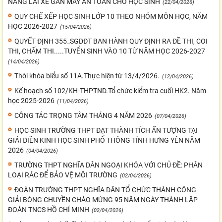
NĂNG LÁI XE GẮN MÁY AN TOÀN CHO HỌC SINH
(22/04/2026)
QUY CHẾ XẾP HỌC SINH LỚP 10 THEO NHÓM MÔN HỌC, NĂM
HỌC 2026-2027
(15/04/2026)
QUYẾT ĐỊNH 355_SGDĐT BAN HÀNH QUY ĐỊNH RA ĐỀ THI, COI
THI, CHẤM THI.....TUYỂN SINH VÀO 10 TỪ NĂM HỌC 2026-2027
(14/04/2026)
Thời khóa biểu số 11A.Thực hiện từ 13/4/2026.
(12/04/2026)
Kế hoạch số 102/KH-THPTND.Tổ chức kiểm tra cuối HK2. Năm
học 2025-2026
(11/04/2026)
CÔNG TÁC TRỌNG TÂM THÁNG 4 NĂM 2026
(07/04/2026)
HỌC SINH TRƯỜNG THPT ĐẠT THÀNH TÍCH ẤN TƯỢNG TẠI
GIẢI ĐIỀN KINH HỌC SINH PHỔ THÔNG TỈNH HƯNG YÊN NĂM
2026
(04/04/2026)
TRƯỜNG THPT NGHĨA DÂN NGOẠI KHÓA VỚI CHỦ ĐỀ: PHÂN
LOẠI RÁC ĐỂ BẢO VỆ MÔI TRƯỜNG
(02/04/2026)
ĐOÀN TRƯỜNG THPT NGHĨA DÂN TỔ CHỨC THÀNH CÔNG
GIẢI BÓNG CHUYỀN CHÀO MỪNG 95 NĂM NGÀY THÀNH LẬP
ĐOÀN TNCS HỒ CHÍ MINH
(02/04/2026)