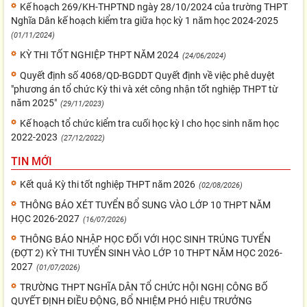
Kế hoạch 269/KH-THPTND ngày 28/10/2024 của trường THPT
Nghĩa Dân kế hoạch kiểm tra giữa học kỳ 1 năm học 2024-2025
(01/11/2024)
KỲ THI TỐT NGHIỆP THPT NĂM 2024
(24/06/2024)
Quyết định số 4068/QD-BGDDT Quyết định về việc phê duyệt
"phương án tổ chức Kỳ thi và xét công nhận tốt nghiệp THPT từ
năm 2025"
(29/11/2023)
Kế hoạch tổ chức kiểm tra cuối học kỳ I cho học sinh năm học
2022-2023
(27/12/2022)
TIN MỚI
Kết quả Kỳ thi tốt nghiệp THPT năm 2026
(02/08/2026)
THÔNG BÁO XÉT TUYỂN BỔ SUNG VÀO LỚP 10 THPT NĂM
HỌC 2026-2027
(16/07/2026)
THÔNG BÁO NHẬP HỌC ĐỐI VỚI HỌC SINH TRÚNG TUYỂN
(ĐỢT 2) KỲ THI TUYỂN SINH VÀO LỚP 10 THPT NĂM HỌC 2026-
2027
(01/07/2026)
TRƯỜNG THPT NGHĨA DÂN TỔ CHỨC HỘI NGHỊ CÔNG BỐ
QUYẾT ĐỊNH ĐIỀU ĐỘNG, BỔ NHIỆM PHÓ HIỆU TRƯỞNG