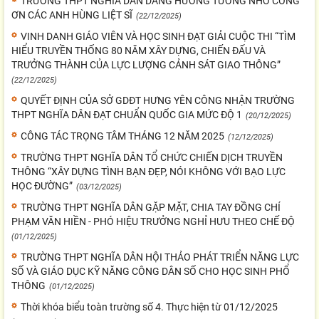
TRƯỜNG THPT NGHĨA DÂN DÂNG HƯƠNG TƯỞNG NHỚ CÔNG
ƠN CÁC ANH HÙNG LIỆT SĨ
(22/12/2025)
VINH DANH GIÁO VIÊN VÀ HỌC SINH ĐẠT GIẢI CUỘC THI “TÌM
HIỂU TRUYỀN THỐNG 80 NĂM XÂY DỰNG, CHIẾN ĐẤU VÀ
TRƯỞNG THÀNH CỦA LỰC LƯỢNG CẢNH SÁT GIAO THÔNG”
(22/12/2025)
QUYẾT ĐỊNH CỦA SỞ GDĐT HƯNG YÊN CÔNG NHẬN TRƯỜNG
THPT NGHĨA DÂN ĐẠT CHUẨN QUỐC GIA MỨC ĐỘ 1
(20/12/2025)
CÔNG TÁC TRỌNG TÂM THÁNG 12 NĂM 2025
(12/12/2025)
TRƯỜNG THPT NGHĨA DÂN TỔ CHỨC CHIẾN DỊCH TRUYỀN
THÔNG “XÂY DỰNG TÌNH BẠN ĐẸP, NÓI KHÔNG VỚI BẠO LỰC
HỌC ĐƯỜNG”
(03/12/2025)
TRƯỜNG THPT NGHĨA DÂN GẶP MẶT, CHIA TAY ĐỒNG CHÍ
PHẠM VĂN HIỀN - PHÓ HIỆU TRƯỞNG NGHỈ HƯU THEO CHẾ ĐỘ
(01/12/2025)
TRƯỜNG THPT NGHĨA DÂN HỘI THẢO PHÁT TRIỂN NĂNG LỰC
SỐ VÀ GIÁO DỤC KỸ NĂNG CÔNG DÂN SỐ CHO HỌC SINH PHỔ
THÔNG
(01/12/2025)
Thời khóa biểu toàn trường số 4. Thực hiện từ 01/12/2025