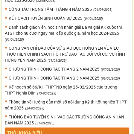
HỌC 2025-2026
(22/06/2025)
CÔNG TÁC TRỌNG TÂM THÁNG 4 NĂM 2025
(04/04/2025)
KẾ HOẠCH TUYỂN SINH QUÂN SỰ 2025
(04/04/2025)
Danh sách giáo viên, học sinh nhận giải Ba và giải KK cuộc thi
ATGT cho nụ cười ngày mai cấp quốc gia, năm học 2024-2025
(01/04/2025)
CÔNG VĂN CHỈ ĐẠO CỦA SỞ GIÁO DỤC HƯNG YÊN VỀ VIỆC
THỰC HIỆN CHÍNH SÁCH HỖ TRỢ ĐÀO TẠO ĐỐI VỚI CC, VC TỈNH
HƯNG YÊN NĂM 2025
(31/03/2025)
CHƯƠNG TRÌNH CÔNG TÁC THÁNG 2 NĂM 2025
(07/02/2025)
CHƯƠNG TRÌNH CÔNG TÁC THÁNG 3 NĂM 2025
(06/03/2025)
Kế hoạch số 66/KH-THPTND ngày 25/02/2025 của trường
THPT Nghĩa Dân
(13/03/2025)
Thông tin về Hướng dẫn một số nội dung Kỳ thi tốt nghiệp THPT
năm 2025
(24/03/2025)
THÔNG BÁO TUYỂN SINH VÀO CÁC TRƯỜNG CÔNG AN NHÂN
DÂN NĂM 2025
(31/03/2025)
THỜI KHÓA BIỂU