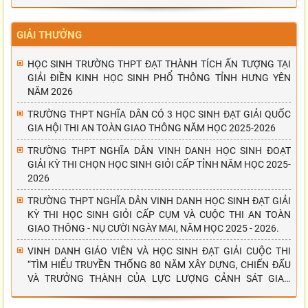
GIẢI THƯỞNG
HỌC SINH TRƯỜNG THPT ĐẠT THÀNH TÍCH ẤN TƯỢNG TẠI
GIẢI ĐIỀN KINH HỌC SINH PHỔ THÔNG TỈNH HƯNG YÊN
NĂM 2026
TRƯỜNG THPT NGHĨA DÂN CÓ 3 HỌC SINH ĐẠT GIẢI QUỐC
GIA HỘI THI AN TOÀN GIAO THÔNG NĂM HỌC 2025-2026
TRƯỜNG THPT NGHĨA DÂN VINH DANH HỌC SINH ĐOẠT
GIẢI KỲ THI CHỌN HỌC SINH GIỎI CẤP TỈNH NĂM HỌC 2025-
2026
TRƯỜNG THPT NGHĨA DÂN VINH DANH HỌC SINH ĐẠT GIẢI
KỲ THI HỌC SINH GIỎI CẤP CỤM VÀ CUỘC THI AN TOÀN
GIAO THÔNG - NỤ CƯỜI NGÀY MAI, NĂM HỌC 2025 - 2026.
VINH DANH GIÁO VIÊN VÀ HỌC SINH ĐẠT GIẢI CUỘC THI
“TÌM HIỂU TRUYỀN THỐNG 80 NĂM XÂY DỰNG, CHIẾN ĐẤU
VÀ TRƯỞNG THÀNH CỦA LỰC LƯỢNG CẢNH SÁT GIAO
THÔNG”