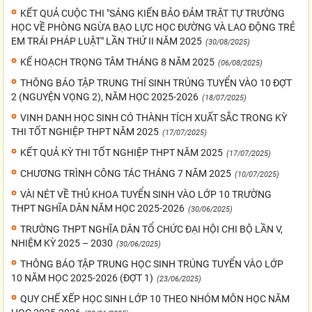
KẾT QUẢ CUỘC THI "SÁNG KIẾN BẢO ĐẢM TRẬT TỰ TRƯỜNG
HỌC VỀ PHÒNG NGỪA BẠO LỰC HỌC ĐƯỜNG VÀ LAO ĐỘNG TRẺ
EM TRÁI PHÁP LUẬT" LẦN THỨ II NĂM 2025
(30/08/2025)
KẾ HOẠCH TRỌNG TÂM THÁNG 8 NĂM 2025
(06/08/2025)
THÔNG BÁO TẬP TRUNG THÍ SINH TRÚNG TUYỂN VÀO 10 ĐỢT
2 (NGUYỆN VỌNG 2), NĂM HỌC 2025-2026
(18/07/2025)
VINH DANH HỌC SINH CÓ THÀNH TÍCH XUẤT SẮC TRONG KỲ
THI TỐT NGHIỆP THPT NĂM 2025
(17/07/2025)
KẾT QUẢ KỲ THI TỐT NGHIỆP THPT NĂM 2025
(17/07/2025)
CHƯƠNG TRÌNH CÔNG TÁC THÁNG 7 NĂM 2025
(10/07/2025)
VÀI NÉT VỀ THỦ KHOA TUYỂN SINH VÀO LỚP 10 TRƯỜNG
THPT NGHĨA DÂN NĂM HỌC 2025-2026
(30/06/2025)
TRƯỜNG THPT NGHĨA DÂN TỔ CHỨC ĐẠI HỘI CHI BỘ LẦN V,
NHIỆM KỲ 2025 – 2030
(30/06/2025)
THÔNG BÁO TẬP TRUNG HỌC SINH TRÚNG TUYỂN VÀO LỚP
10 NĂM HỌC 2025-2026 (ĐỢT 1)
(23/06/2025)
QUY CHẾ XẾP HỌC SINH LỚP 10 THEO NHÓM MÔN HỌC NĂM