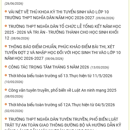
(26/06/2026)
VÀI NÉT VỀ THỦ KHOA KỲ THI TUYỂN SINH VÀO LỚP 10
TRƯỜNG THPT NGHĨA DÂN NĂM HỌC 2026-2027
(09/06/2026)
TRƯỜNG THPT NGHĨA DÂN TỔ CHỨC LỄ TỔNG KẾT NĂM HỌC
2025 - 2026 VÀ TRI ÂN - TRƯỞNG THÀNH CHO HỌC SINH KHỐI
12
(08/06/2026)
THÔNG BÁO ĐIỂM CHUẨN, PHÚC KHẢO ĐIỂM BÀI THI, XÉT
TUYỂN ĐỢT 2 VÀ NHẬP HỌC ĐỐI VỚI HỌC SINH THI VÀO LỚP 10
NĂM HỌC 2026-2027
(08/06/2026)
CÔNG TÁC TRỌNG TÂM THÁNG 5 NĂM 2026
(13/05/2026)
Thời khóa biểu toàn trường số 13.Thực hiện từ 11/5/2026
(10/05/2026)
Công văn tuyên truyền, phổ biến về Luật An ninh mạng 2025
(08/05/2026)
Thời khóa biểu toàn trường số 12A.Thực hiện từ 04/5/2026
(02/05/2026)
TRƯỜNG THPT NGHĨA DÂN TUYÊN TRUYỀN, PHỔ BIẾN LUẬT
TRẬT TỰ AN TOÀN GIAO THÔNG ĐƯỜNG BỘ VÀ HƯỚNG DẪN KỸ