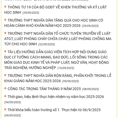
THÔNG TƯ 19 CỦA BỘ GDĐT VỀ KHEN THƯỞNG VÀ KỶ LUẬT
HỌC SINH
(29/09/2025)
TRƯỜNG THPT NGHĨA DÂN TẶNG QUÀ CHO HỌC SINH CÓ
HOÀN CẢNH KHÓ KHĂN NĂM HỌC 2025-2026
(29/09/2025)
TRƯỜNG THPT NGHĨA DÂN TỔ CHỨC TUYÊN TRUYỀN VỀ LUẬT
ATGT, LUẬT PHÒNG CHÁY CHỮA CHÁY, LUẬT PHÒNG CHỐNG MA
TÚY CHO HỌC SINH
(22/09/2025)
TÀI LIỆU HƯỚNG DẪN GIÁO VIÊN TÍCH HỢP NỘI DUNG GIÁO
DỤC LÝ TƯỞNG CÁCH MẠNG, ĐẠO ĐỨC, LỐI SỐNG TRONG CÁC
MÔN GIÁO DỤC KINH TẾ VÀ PHÁP LUẬT, NGỮ VĂN, HOẠT ĐỘNG
TRẢI NGHIỆM, HƯỚNG NGHIỆP
(15/09/2025)
TRƯỜNG THPT NGHĨA DÂN RỘN RÀNG, PHẤN KHỞI TRONG LỄ
KHAI GIẢNG NĂM HỌC 2025-2026
(09/09/2025)
CÔNG TÁC TRỌNG TÂM THÁNG 9 NĂM 2025
(08/09/2025)
Thời gian, hiệu lệnh thực hiện nhiệm vụ năm học 2025-2026
(04/09/2025)
Thời khóa biểu toàn trường số 1. Thực hiện từ 06/9/2025
(04/09/2025)