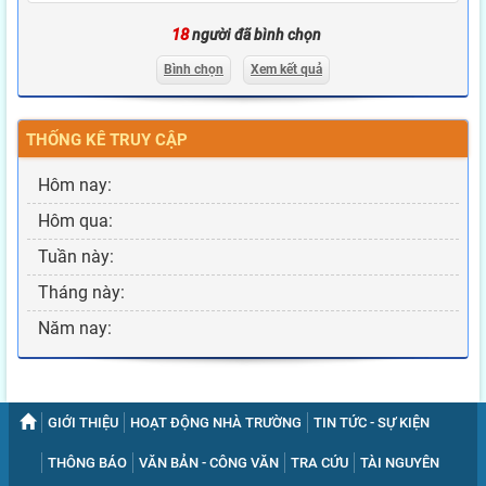
18
người đã bình chọn
Bình chọn
Xem kết quả
THỐNG KÊ TRUY CẬP
Hôm nay:
Hôm qua:
Tuần này:
Tháng này:
Năm nay:
GIỚI THIỆU
HOẠT ĐỘNG NHÀ TRƯỜNG
TIN TỨC - SỰ KIỆN
THÔNG BÁO
VĂN BẢN - CÔNG VĂN
TRA CỨU
TÀI NGUYÊN