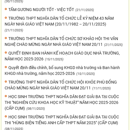
(30/11/2025)
TẤM GƯƠNG NGƯỜI TỐT - VIỆC TỐT
(21/11/2025)
TRƯỜNG THPT NGHĨA DÂN TỔ CHỨC LỄ KỶ NIỆM 43 NĂM
NGÀY NHÀ GIÁO VIỆT NAM (20/11/1982 – 20/11/2025)
(21/11/2025)
TRƯỜNG THPT NGHĨA DÂN TỔ CHỨC SƠ KHẢO HỘI THI VĂN
NGHỆ CHÀO MỪNG NGÀY NHÀ GIÁO VIỆT NAM 20/11
(21/11/2025)
QUYẾT ĐỊNH BAN HÀNH KẾ HOẠCH GIÁO DỤC NHÀ TRƯỜNG,
NĂM HỌC 2025-2026
(15/11/2025)
Quyết định điều chỉnh, bổ sung KHGD nhà trường và Ban hành
KHGD nhà trường, năm học 2025-2026
(15/11/2025)
TRƯỜNG THPT NGHĨA DÂN TỔ CHỨC HỘI KHỎE PHÙ ĐỔNG
CHÀO MỪNG NGÀY NHÀ GIÁO VIỆT NAM 20/11
(11/11/2025)
HỌC SINH TRƯỜNG THPT NGHĨA DÂN ĐẠT GIẢI BA TẠI CUỘC
THI "NGHIÊN CỨU KHOA HỌC KỸ THUẬT" NĂM HỌC 2025-2026
(CẤP CỤM)
(08/11/2025)
HỌC SINH TRƯỜNG THPT NGHĨA DÂN ĐẠT GIẢI BA TẠI CUỘC
THI "HÙNG BIỆN TIẾNG ANH CẤP THPT NĂM 2025" (CẤP CỤM)
(08/11/2025)