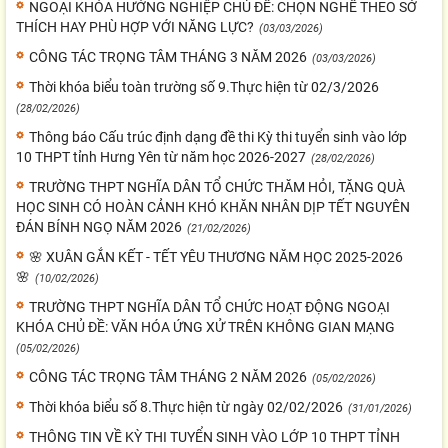
NGOẠI KHÓA HƯỚNG NGHIỆP CHỦ ĐỀ: CHỌN NGHỀ THEO SỞ
THÍCH HAY PHÙ HỢP VỚI NĂNG LỰC?
(03/03/2026)
CÔNG TÁC TRỌNG TÂM THÁNG 3 NĂM 2026
(03/03/2026)
Thời khóa biểu toàn trường số 9.Thực hiện từ 02/3/2026
(28/02/2026)
Thông báo Cấu trúc định dạng đề thi Kỳ thi tuyển sinh vào lớp
10 THPT tỉnh Hưng Yên từ năm học 2026-2027
(28/02/2026)
TRƯỜNG THPT NGHĨA DÂN TỔ CHỨC THĂM HỎI, TẶNG QUÀ
HỌC SINH CÓ HOÀN CẢNH KHÓ KHĂN NHÂN DỊP TẾT NGUYÊN
ĐÁN BÍNH NGỌ NĂM 2026
(21/02/2026)
🌸 XUÂN GẮN KẾT - TẾT YÊU THƯƠNG NĂM HỌC 2025-2026
🌸
(10/02/2026)
TRƯỜNG THPT NGHĨA DÂN TỔ CHỨC HOẠT ĐỘNG NGOẠI
KHÓA CHỦ ĐỀ: VĂN HÓA ỨNG XỬ TRÊN KHÔNG GIAN MẠNG
(05/02/2026)
CÔNG TÁC TRỌNG TÂM THÁNG 2 NĂM 2026
(05/02/2026)
Thời khóa biểu số 8.Thực hiện từ ngày 02/02/2026
(31/01/2026)
THÔNG TIN VỀ KỲ THI TUYỂN SINH VÀO LỚP 10 THPT TỈNH