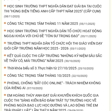
HỌC SINH TRƯỜNG THPT NGHĨA DÂN ĐẠT GIẢI BA TẠI CUỘC
THI "HÙNG BIỆN TIẾNG ANH CẤP THPT NĂM 2025" (CẤP CỤM)
(08/11/2025)
CÔNG TÁC TRỌNG TÂM THÁNG 11 NĂM 2025
(05/11/2025)
HỌC SINH TRƯỜNG THPT NGHĨA DÂN TỔ CHỨC HOẠT ĐỘNG
NGOẠI KHÓA VỚI CHỦ ĐỀ “TÔN SƯ TRỌNG ĐẠO”
(03/11/2025)
TRƯỜNG THPT NGHĨA DÂN TỔ CHỨC HỘI THI GIÁO VIÊN DẠY
GIỎI CẤP TRƯỜNG NĂM HỌC 2025 - 2026
(03/11/2025)
KẾT QUẢ CUỘC THI CẤP TRƯỜNG "NHỮNG KỶ NIỆM SÂU SẮC
VỀ THẦY CÔ, MÁI TRƯỜNG" NĂM 2025
(30/10/2025)
Thời khóa biểu số 3.Thực hiện từ 27/10/2025
(25/10/2025)
CÔNG TÁC TRỌNG TÂM THÁNG 10/2025
(22/10/2025)
PHÒNG, CHỐNG "BẮT CÓC ONLINE" - TRÁCH NHIỆM KHÔNG
CỦA RIÊNG AI
(07/10/2025)
EM HOÀNG THÙY ANH ĐẠT GIẢI KHUYẾN KHÍCH QUỐC GIA
CUỘC THI "SÁNG KIẾN BẢO ĐẢM TRẬT TỰ TRƯỜNG HỌC VỀ
PHÒNG NGỪA BẠO LỰC HỌC ĐƯỜNG VÀ LAO ĐỘNG TRẺ EM
TRÁI PHÁP LUẬT" LẦN THỨ II NĂM 2025
(29/09/2025)