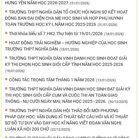
HƯNG YÊN NĂM HỌC 2026-2027
(31/01/2026)
TRƯỜNG THPT NGHĨA DÂN TỔ CHỨC HỘI NGHỊ SƠ KẾT HOẠT
ĐỘNG BAN ĐẠI DIỆN CHA MẸ HỌC SINH VÀ HỌP PHỤ HUYNH
TOÀN TRƯỜNG HỌC KỲ I, NĂM HỌC 2025-2026
(31/01/2026)
Thời khóa biểu số 7.HK2.Thự hiện từ 19/01/2026
(18/01/2026)
HOẠT ĐỘNG TRẢI NGHIỆM – HƯỚNG NGHIỆP CỦA HỌC SINH
TRƯỜNG THPT NGHĨA DÂN
(18/01/2026)
TRƯỜNG THPT NGHĨA DÂN VINH DANH HỌC SINH ĐOẠT GIẢI
KỲ THI CHỌN HỌC SINH GIỎI CẤP TỈNH NĂM HỌC 2025-2026
(18/01/2026)
CÔNG TÁC TRỌNG TÂM THÁNG 1 NĂM 2026
(13/01/2026)
TRƯỜNG THPT NGHĨA DÂN VINH DANH HỌC SINH ĐẠT GIẢI KỲ
THI HỌC SINH GIỎI CẤP CỤM VÀ CUỘC THI AN TOÀN GIAO
THÔNG - NỤ CƯỜI NGÀY MAI, NĂM HỌC 2025 - 2026.
(30/12/2025)
TRƯỜNG THPT NGHĨA DÂN HỘI THẢO ĐỔI MỚI PHƯƠNG
PHÁP DẠY HỌC: VẬN DỤNG KĨ THUẬT ĐẶT CÂU HỎI VÀ KĨ THUẬT
SƠ ĐỒ TƯ DUY VÀO DẠY HỌC KĨ NĂNG VIẾT ĐOẠN VĂN NGHỊ
LUẬN XÃ HỘI 200 CHỮ
(22/12/2025)