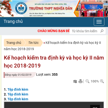
Toggl
navig
CHÀO MỪNG BẠN ĐẾN VỚI CỔNG THÔNG TIN ĐIỆN TỬ T
Trang chủ
Tin tức
Kế hoạch kiểm tra định kỳ và học kỳ II
năm học 2018-2019
Kế hoạch kiểm tra định kỳ và học kỳ II năm
học 2018-2019
Lượt xem:
355
Đăng ngày 01/02/2019
100%
1.
Tệp đính kèm
2.
Tệp đính kèm
3.
Tệp đính kèm