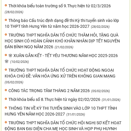
Thời khóa biểu toàn trường số 9.Thực hiện từ 02/3/2026
(28/02/2026)
Thông báo Cấu trúc định dạng đề thi Kỳ thi tuyển sinh vào lớp
10 THPT tỉnh Hưng Yên từ năm học 2026-2027
(28/02/2026)
TRƯỜNG THPT NGHĨA DÂN TỔ CHỨC THĂM HỎI, TẶNG QUÀ
HỌC SINH CÓ HOÀN CẢNH KHÓ KHĂN NHÂN DỊP TẾT NGUYÊN
ĐÁN BÍNH NGỌ NĂM 2026
(21/02/2026)
🌸 XUÂN GẮN KẾT - TẾT YÊU THƯƠNG NĂM HỌC 2025-2026
🌸
(10/02/2026)
TRƯỜNG THPT NGHĨA DÂN TỔ CHỨC HOẠT ĐỘNG NGOẠI
KHÓA CHỦ ĐỀ: VĂN HÓA ỨNG XỬ TRÊN KHÔNG GIAN MẠNG
(05/02/2026)
CÔNG TÁC TRỌNG TÂM THÁNG 2 NĂM 2026
(05/02/2026)
Thời khóa biểu số 8.Thực hiện từ ngày 02/02/2026
(31/01/2026)
THÔNG TIN VỀ KỲ THI TUYỂN SINH VÀO LỚP 10 THPT TỈNH
HƯNG YÊN NĂM HỌC 2026-2027
(31/01/2026)
TRƯỜNG THPT NGHĨA DÂN TỔ CHỨC HỘI NGHỊ SƠ KẾT HOẠT
ĐỘNG BAN ĐẠI DIỆN CHA MẸ HỌC SINH VÀ HỌP PHỤ HUYNH