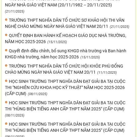
NGÀY NHÀ GIÁO VIỆT NAM (20/11/1982 – 20/11/2025)
(21/11/2025)
TRƯỜNG THPT NGHĨA DÂN TỔ CHỨC SƠ KHẢO HỘI THI VĂN
NGHỆ CHÀO MỪNG NGÀY NHÀ GIÁO VIỆT NAM 20/11
(21/11/2025)
QUYẾT ĐỊNH BAN HÀNH KẾ HOẠCH GIÁO DỤC NHÀ TRƯỜNG,
NĂM HỌC 2025-2026
(15/11/2025)
Quyết định điều chỉnh, bổ sung KHGD nhà trường và Ban hành
KHGD nhà trường, năm học 2025-2026
(15/11/2025)
TRƯỜNG THPT NGHĨA DÂN TỔ CHỨC HỘI KHỎE PHÙ ĐỔNG
CHÀO MỪNG NGÀY NHÀ GIÁO VIỆT NAM 20/11
(11/11/2025)
HỌC SINH TRƯỜNG THPT NGHĨA DÂN ĐẠT GIẢI BA TẠI CUỘC
THI "NGHIÊN CỨU KHOA HỌC KỸ THUẬT" NĂM HỌC 2025-2026
(CẤP CỤM)
(08/11/2025)
HỌC SINH TRƯỜNG THPT NGHĨA DÂN ĐẠT GIẢI BA TẠI CUỘC
THI "HÙNG BIỆN TIẾNG ANH CẤP THPT NĂM 2025" (CẤP CỤM)
(08/11/2025)
HỌC SINH TRƯỜNG THPT NGHĨA DÂN ĐẠT GIẢI BA TẠI CUỘC
THI "HÙNG BIỆN TIẾNG ANH CẤP THPT NĂM 2025" (CẤP CỤM)
(08/11/2025)