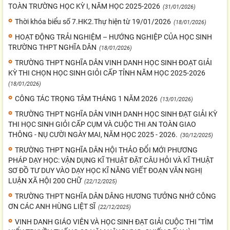
TOÀN TRƯỜNG HỌC KỲ I, NĂM HỌC 2025-2026
(31/01/2026)
Thời khóa biểu số 7.HK2.Thự hiện từ 19/01/2026
(18/01/2026)
HOẠT ĐỘNG TRẢI NGHIỆM – HƯỚNG NGHIỆP CỦA HỌC SINH
TRƯỜNG THPT NGHĨA DÂN
(18/01/2026)
TRƯỜNG THPT NGHĨA DÂN VINH DANH HỌC SINH ĐOẠT GIẢI
KỲ THI CHỌN HỌC SINH GIỎI CẤP TỈNH NĂM HỌC 2025-2026
(18/01/2026)
CÔNG TÁC TRỌNG TÂM THÁNG 1 NĂM 2026
(13/01/2026)
TRƯỜNG THPT NGHĨA DÂN VINH DANH HỌC SINH ĐẠT GIẢI KỲ
THI HỌC SINH GIỎI CẤP CỤM VÀ CUỘC THI AN TOÀN GIAO
THÔNG - NỤ CƯỜI NGÀY MAI, NĂM HỌC 2025 - 2026.
(30/12/2025)
TRƯỜNG THPT NGHĨA DÂN HỘI THẢO ĐỔI MỚI PHƯƠNG
PHÁP DẠY HỌC: VẬN DỤNG KĨ THUẬT ĐẶT CÂU HỎI VÀ KĨ THUẬT
SƠ ĐỒ TƯ DUY VÀO DẠY HỌC KĨ NĂNG VIẾT ĐOẠN VĂN NGHỊ
LUẬN XÃ HỘI 200 CHỮ
(22/12/2025)
TRƯỜNG THPT NGHĨA DÂN DÂNG HƯƠNG TƯỞNG NHỚ CÔNG
ƠN CÁC ANH HÙNG LIỆT SĨ
(22/12/2025)
VINH DANH GIÁO VIÊN VÀ HỌC SINH ĐẠT GIẢI CUỘC THI “TÌM