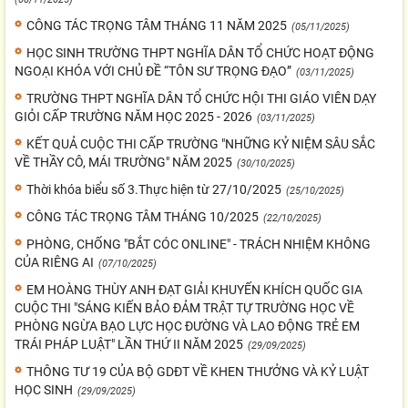
CÔNG TÁC TRỌNG TÂM THÁNG 11 NĂM 2025
(05/11/2025)
HỌC SINH TRƯỜNG THPT NGHĨA DÂN TỔ CHỨC HOẠT ĐỘNG
NGOẠI KHÓA VỚI CHỦ ĐỀ “TÔN SƯ TRỌNG ĐẠO”
(03/11/2025)
TRƯỜNG THPT NGHĨA DÂN TỔ CHỨC HỘI THI GIÁO VIÊN DẠY
GIỎI CẤP TRƯỜNG NĂM HỌC 2025 - 2026
(03/11/2025)
KẾT QUẢ CUỘC THI CẤP TRƯỜNG "NHỮNG KỶ NIỆM SÂU SẮC
VỀ THẦY CÔ, MÁI TRƯỜNG" NĂM 2025
(30/10/2025)
Thời khóa biểu số 3.Thực hiện từ 27/10/2025
(25/10/2025)
CÔNG TÁC TRỌNG TÂM THÁNG 10/2025
(22/10/2025)
PHÒNG, CHỐNG "BẮT CÓC ONLINE" - TRÁCH NHIỆM KHÔNG
CỦA RIÊNG AI
(07/10/2025)
EM HOÀNG THÙY ANH ĐẠT GIẢI KHUYẾN KHÍCH QUỐC GIA
CUỘC THI "SÁNG KIẾN BẢO ĐẢM TRẬT TỰ TRƯỜNG HỌC VỀ
PHÒNG NGỪA BẠO LỰC HỌC ĐƯỜNG VÀ LAO ĐỘNG TRẺ EM
TRÁI PHÁP LUẬT" LẦN THỨ II NĂM 2025
(29/09/2025)
THÔNG TƯ 19 CỦA BỘ GDĐT VỀ KHEN THƯỞNG VÀ KỶ LUẬT
HỌC SINH
(29/09/2025)