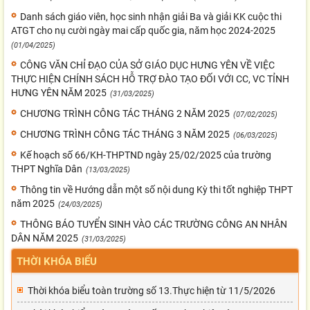
Danh sách giáo viên, học sinh nhận giải Ba và giải KK cuộc thi
ATGT cho nụ cười ngày mai cấp quốc gia, năm học 2024-2025
(01/04/2025)
CÔNG VĂN CHỈ ĐẠO CỦA SỞ GIÁO DỤC HƯNG YÊN VỀ VIỆC
THỰC HIỆN CHÍNH SÁCH HỖ TRỢ ĐÀO TẠO ĐỐI VỚI CC, VC TỈNH
HƯNG YÊN NĂM 2025
(31/03/2025)
CHƯƠNG TRÌNH CÔNG TÁC THÁNG 2 NĂM 2025
(07/02/2025)
CHƯƠNG TRÌNH CÔNG TÁC THÁNG 3 NĂM 2025
(06/03/2025)
Kế hoạch số 66/KH-THPTND ngày 25/02/2025 của trường
THPT Nghĩa Dân
(13/03/2025)
Thông tin về Hướng dẫn một số nội dung Kỳ thi tốt nghiệp THPT
năm 2025
(24/03/2025)
THÔNG BÁO TUYỂN SINH VÀO CÁC TRƯỜNG CÔNG AN NHÂN
DÂN NĂM 2025
(31/03/2025)
THỜI KHÓA BIỂU
Thời khóa biểu toàn trường số 13.Thực hiện từ 11/5/2026