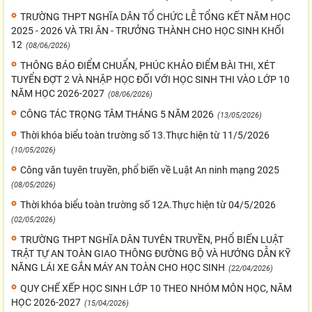
TRƯỜNG THPT NGHĨA DÂN TỔ CHỨC LỄ TỔNG KẾT NĂM HỌC
2025 - 2026 VÀ TRI ÂN - TRƯỞNG THÀNH CHO HỌC SINH KHỐI
12
(08/06/2026)
THÔNG BÁO ĐIỂM CHUẨN, PHÚC KHẢO ĐIỂM BÀI THI, XÉT
TUYỂN ĐỢT 2 VÀ NHẬP HỌC ĐỐI VỚI HỌC SINH THI VÀO LỚP 10
NĂM HỌC 2026-2027
(08/06/2026)
CÔNG TÁC TRỌNG TÂM THÁNG 5 NĂM 2026
(13/05/2026)
Thời khóa biểu toàn trường số 13.Thực hiện từ 11/5/2026
(10/05/2026)
Công văn tuyên truyền, phổ biến về Luật An ninh mạng 2025
(08/05/2026)
Thời khóa biểu toàn trường số 12A.Thực hiện từ 04/5/2026
(02/05/2026)
TRƯỜNG THPT NGHĨA DÂN TUYÊN TRUYỀN, PHỔ BIẾN LUẬT
TRẬT TỰ AN TOÀN GIAO THÔNG ĐƯỜNG BỘ VÀ HƯỚNG DẪN KỸ
NĂNG LÁI XE GẮN MÁY AN TOÀN CHO HỌC SINH
(22/04/2026)
QUY CHẾ XẾP HỌC SINH LỚP 10 THEO NHÓM MÔN HỌC, NĂM
HỌC 2026-2027
(15/04/2026)