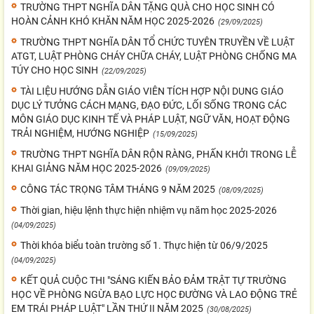
TRƯỜNG THPT NGHĨA DÂN TẶNG QUÀ CHO HỌC SINH CÓ
HOÀN CẢNH KHÓ KHĂN NĂM HỌC 2025-2026
(29/09/2025)
TRƯỜNG THPT NGHĨA DÂN TỔ CHỨC TUYÊN TRUYỀN VỀ LUẬT
ATGT, LUẬT PHÒNG CHÁY CHỮA CHÁY, LUẬT PHÒNG CHỐNG MA
TÚY CHO HỌC SINH
(22/09/2025)
TÀI LIỆU HƯỚNG DẪN GIÁO VIÊN TÍCH HỢP NỘI DUNG GIÁO
DỤC LÝ TƯỞNG CÁCH MẠNG, ĐẠO ĐỨC, LỐI SỐNG TRONG CÁC
MÔN GIÁO DỤC KINH TẾ VÀ PHÁP LUẬT, NGỮ VĂN, HOẠT ĐỘNG
TRẢI NGHIỆM, HƯỚNG NGHIỆP
(15/09/2025)
TRƯỜNG THPT NGHĨA DÂN RỘN RÀNG, PHẤN KHỞI TRONG LỄ
KHAI GIẢNG NĂM HỌC 2025-2026
(09/09/2025)
CÔNG TÁC TRỌNG TÂM THÁNG 9 NĂM 2025
(08/09/2025)
Thời gian, hiệu lệnh thực hiện nhiệm vụ năm học 2025-2026
(04/09/2025)
Thời khóa biểu toàn trường số 1. Thực hiện từ 06/9/2025
(04/09/2025)
KẾT QUẢ CUỘC THI "SÁNG KIẾN BẢO ĐẢM TRẬT TỰ TRƯỜNG
HỌC VỀ PHÒNG NGỪA BẠO LỰC HỌC ĐƯỜNG VÀ LAO ĐỘNG TRẺ
EM TRÁI PHÁP LUẬT" LẦN THỨ II NĂM 2025
(30/08/2025)