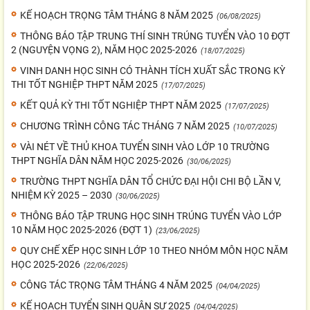
KẾ HOẠCH TRỌNG TÂM THÁNG 8 NĂM 2025
(06/08/2025)
THÔNG BÁO TẬP TRUNG THÍ SINH TRÚNG TUYỂN VÀO 10 ĐỢT
2 (NGUYỆN VỌNG 2), NĂM HỌC 2025-2026
(18/07/2025)
VINH DANH HỌC SINH CÓ THÀNH TÍCH XUẤT SẮC TRONG KỲ
THI TỐT NGHIỆP THPT NĂM 2025
(17/07/2025)
KẾT QUẢ KỲ THI TỐT NGHIỆP THPT NĂM 2025
(17/07/2025)
CHƯƠNG TRÌNH CÔNG TÁC THÁNG 7 NĂM 2025
(10/07/2025)
VÀI NÉT VỀ THỦ KHOA TUYỂN SINH VÀO LỚP 10 TRƯỜNG
THPT NGHĨA DÂN NĂM HỌC 2025-2026
(30/06/2025)
TRƯỜNG THPT NGHĨA DÂN TỔ CHỨC ĐẠI HỘI CHI BỘ LẦN V,
NHIỆM KỲ 2025 – 2030
(30/06/2025)
THÔNG BÁO TẬP TRUNG HỌC SINH TRÚNG TUYỂN VÀO LỚP
10 NĂM HỌC 2025-2026 (ĐỢT 1)
(23/06/2025)
QUY CHẾ XẾP HỌC SINH LỚP 10 THEO NHÓM MÔN HỌC NĂM
HỌC 2025-2026
(22/06/2025)
CÔNG TÁC TRỌNG TÂM THÁNG 4 NĂM 2025
(04/04/2025)
KẾ HOẠCH TUYỂN SINH QUÂN SỰ 2025
(04/04/2025)