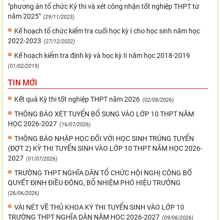
"phương án tổ chức Kỳ thi và xét công nhận tốt nghiệp THPT từ
năm 2025"
(29/11/2023)
Kế hoạch tổ chức kiểm tra cuối học kỳ I cho học sinh năm học
2022-2023
(27/12/2022)
Kế hoạch kiểm tra định kỳ và học kỳ II năm học 2018-2019
(01/02/2019)
TIN MỚI
Kết quả Kỳ thi tốt nghiệp THPT năm 2026
(02/08/2026)
THÔNG BÁO XÉT TUYỂN BỔ SUNG VÀO LỚP 10 THPT NĂM
HỌC 2026-2027
(16/07/2026)
THÔNG BÁO NHẬP HỌC ĐỐI VỚI HỌC SINH TRÚNG TUYỂN
(ĐỢT 2) KỲ THI TUYỂN SINH VÀO LỚP 10 THPT NĂM HỌC 2026-
2027
(01/07/2026)
TRƯỜNG THPT NGHĨA DÂN TỔ CHỨC HỘI NGHỊ CÔNG BỐ
QUYẾT ĐỊNH ĐIỀU ĐỘNG, BỔ NHIỆM PHÓ HIỆU TRƯỞNG
(26/06/2026)
VÀI NÉT VỀ THỦ KHOA KỲ THI TUYỂN SINH VÀO LỚP 10
TRƯỜNG THPT NGHĨA DÂN NĂM HỌC 2026-2027
(09/06/2026)