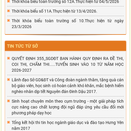
Thời khóa biểu toàn trường số 12A.Thực hiện từ 04/5/2026
Thời khóa biểu số 11A.Thực hiện từ 13/4/2026.
Thời khóa biểu toàn trường số 10.Thực hiện từ ngày
23/3/2026
TIN TỨC TỪ SỞ
QUYẾT ĐỊNH 355_SGDĐT BAN HÀNH QUY ĐỊNH RA ĐỀ THI,
COI THI, CHẤM THI.....TUYỂN SINH VÀO 10 TỪ NĂM HỌC
2026-2027
Lãnh đạo Sở GD&ĐT và Công đoàn ngành thăm, tặng quà cán
bộ giáo viên, học sinh có hoàn cảnh khó khăn, mắc bệnh hiểm
nghèo nhân dịp tết Nguyên đán Đinh Dậu 2017.
Sinh hoạt chuyên môn theo cụm trường - một giải pháp tích
cực nâng cao chất lượng đội ngũ đáp ứng yêu cầu đổi mới
phương pháp dạy học
Tổng kết hội thi tin học ngành giáo dục và đào tạo Hưng Yên
năm 2017