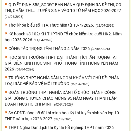
QUYẾT ĐỊNH 355_SGDĐT BAN HÀNH QUY ĐỊNH RA ĐỀ THI, COI
THI, CHẤM THI.....TUYỂN SINH VÀO 10 TỪ NĂM HỌC 2026-2027
(14/04/2026)
Thời khóa biểu số 11A.Thực hiện từ 13/4/2026.
(12/04/2026)
Kế hoạch số 102/KH-THPTND.Tổ chức kiểm tra cuối HK2. Năm
học 2025-2026
(11/04/2026)
CÔNG TÁC TRỌNG TÂM THÁNG 4 NĂM 2026
(07/04/2026)
HỌC SINH TRƯỜNG THPT ĐẠT THÀNH TÍCH ẤN TƯỢNG TẠI
GIẢI ĐIỀN KINH HỌC SINH PHỔ THÔNG TỈNH HƯNG YÊN NĂM
2026
(04/04/2026)
TRƯỜNG THPT NGHĨA DÂN NGOẠI KHÓA VỚI CHỦ ĐỀ: PHÂN
LOẠI RÁC ĐỂ BẢO VỆ MÔI TRƯỜNG
(02/04/2026)
ĐOÀN TRƯỜNG THPT NGHĨA DÂN TỔ CHỨC THÀNH CÔNG
GIẢI BÓNG CHUYỀN CHÀO MỪNG 95 NĂM NGÀY THÀNH LẬP
ĐOÀN TNCS HỒ CHÍ MINH
(02/04/2026)
Sở GDĐT công bố đề thi minh hoạ Kỳ thi tuyển sinh vào lớp 10
THPT năm học 2026-2027
(31/03/2026)
THPT Nghĩa Dân.Lịch thi Kỳ thi tốt nghiệp THPT năm 2026