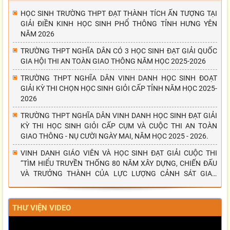
HỌC SINH TRƯỜNG THPT ĐẠT THÀNH TÍCH ẤN TƯỢNG TẠI
GIẢI ĐIỀN KINH HỌC SINH PHỔ THÔNG TỈNH HƯNG YÊN
NĂM 2026
TRƯỜNG THPT NGHĨA DÂN CÓ 3 HỌC SINH ĐẠT GIẢI QUỐC
GIA HỘI THI AN TOÀN GIAO THÔNG NĂM HỌC 2025-2026
TRƯỜNG THPT NGHĨA DÂN VINH DANH HỌC SINH ĐOẠT
GIẢI KỲ THI CHỌN HỌC SINH GIỎI CẤP TỈNH NĂM HỌC 2025-
2026
TRƯỜNG THPT NGHĨA DÂN VINH DANH HỌC SINH ĐẠT GIẢI
KỲ THI HỌC SINH GIỎI CẤP CỤM VÀ CUỘC THI AN TOÀN
GIAO THÔNG - NỤ CƯỜI NGÀY MAI, NĂM HỌC 2025 - 2026.
VINH DANH GIÁO VIÊN VÀ HỌC SINH ĐẠT GIẢI CUỘC THI
“TÌM HIỂU TRUYỀN THỐNG 80 NĂM XÂY DỰNG, CHIẾN ĐẤU
VÀ TRƯỞNG THÀNH CỦA LỰC LƯỢNG CẢNH SÁT GIAO
THÔNG”
THƯ VIỆN VIDEO