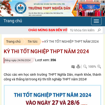
Toggl
navig
CHÀO MỪNG BẠN ĐẾN VỚI CỔNG THÔNG TIN ĐIỆN TỬ TRƯỜNG T
Trang chủ
Tin tức
KỲ THI TỐT NGHIỆP THPT NĂM 2024
KỲ THI TỐT NGHIỆP THPT NĂM 2024
Lượt xem:
356
Đăng ngày 24/06/2024
100%
Chúc các em học sinh trường THPT Nghĩa Dân, mạnh khỏe, thành
công và thắng lợi trong Kỳ thi tốt nghiệp THPT năm 2024!