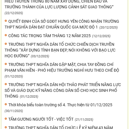
HIỂU TRUYỀN THỐNG 80 NĂM XÂY DỰNG, CHIẾN ĐẤU VÀ
TRƯỞNG THÀNH CỦA LỰC LƯỢNG CẢNH SÁT GIAO THÔNG”
(22/12/2025)
QUYẾT ĐỊNH CỦA SỞ GDĐT HƯNG YÊN CÔNG NHẬN TRƯỜNG
THPT NGHĨA DÂN ĐẠT CHUẨN QUỐC GIA MỨC ĐỘ 1
(20/12/2025)
CÔNG TÁC TRỌNG TÂM THÁNG 12 NĂM 2025
(12/12/2025)
TRƯỜNG THPT NGHĨA DÂN TỔ CHỨC CHIẾN DỊCH TRUYỀN
THÔNG “XÂY DỰNG TÌNH BẠN ĐẸP, NÓI KHÔNG VỚI BẠO LỰC
HỌC ĐƯỜNG”
(03/12/2025)
TRƯỜNG THPT NGHĨA DÂN GẶP MẶT, CHIA TAY ĐỒNG CHÍ
PHẠM VĂN HIỀN - PHÓ HIỆU TRƯỞNG NGHỈ HƯU THEO CHẾ ĐỘ
(01/12/2025)
TRƯỜNG THPT NGHĨA DÂN HỘI THẢO PHÁT TRIỂN NĂNG LỰC
SỐ VÀ GIÁO DỤC KỸ NĂNG CÔNG DÂN SỐ CHO HỌC SINH PHỔ
THÔNG
(01/12/2025)
Thời khóa biểu toàn trường số 4. Thực hiện từ 01/12/2025
(30/11/2025)
TẤM GƯƠNG NGƯỜI TỐT - VIỆC TỐT
(21/11/2025)
TRƯỜNG THPT NGHĨA DÂN TỔ CHỨC LỄ KỶ NIỆM 43 NĂM